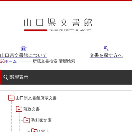
山口県文書館について
文書を探す方へ
所蔵文書検索 階層検索
ホーム
階層表示
山口県文書館所蔵文書
藩政文書
毛利家文庫
1雲上