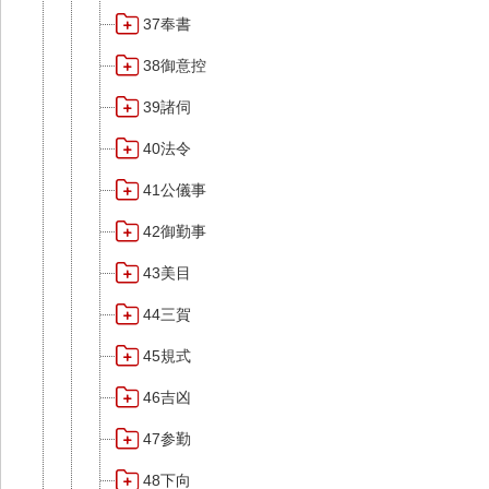
37奉書
38御意控
39諸伺
40法令
41公儀事
42御勤事
43美目
44三賀
45規式
46吉凶
47参勤
48下向