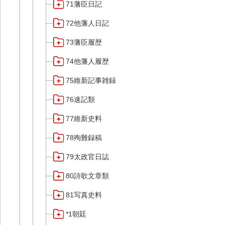
71藩臣日記
72他藩人日記
73藩臣履歴
74他藩人履歴
75維新記事雑録
76速記類
77維新史料
78殉難録稿
79太政官日誌
80詩歌文章類
81写真史料
*1朝廷