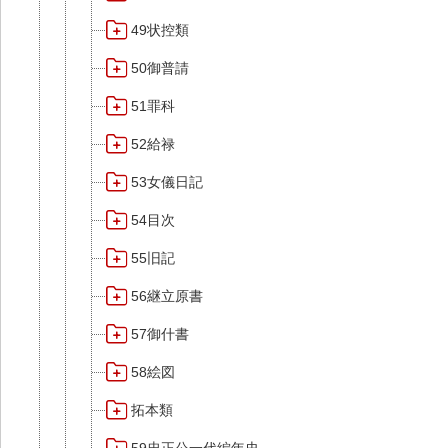
49状控類
50御普請
51罪科
52給禄
53女儀日記
54目次
55旧記
56継立原書
57御什書
58絵図
拓本類