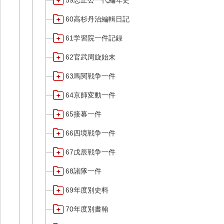
59忠正公一代編年史
60高杉丹治編輯日記
61学習院一件記録
62官武周旋始末
63馬関戦争一件
64京師変動一件
65接幕一件
66四境戦争一件
67戊辰戦争一件
68諸隊一件
69年度別史料
70年度別書翰