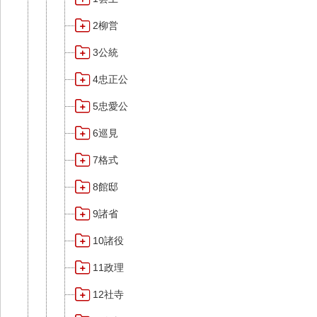
2柳営
3公統
4忠正公
5忠愛公
6巡見
7格式
8館邸
9諸省
10諸役
11政理
12社寺