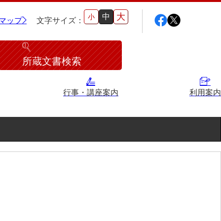
大
中
小
マップ
文字サイズ：
所蔵文書検索
行事・講座案内
利用案内