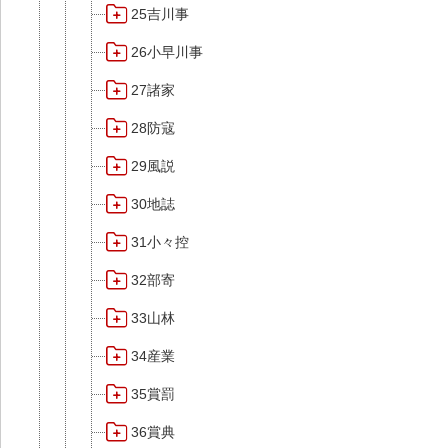
25吉川事
26小早川事
27諸家
28防寇
29風説
30地誌
31小々控
32部寄
33山林
34産業
35賞罰
36賞典