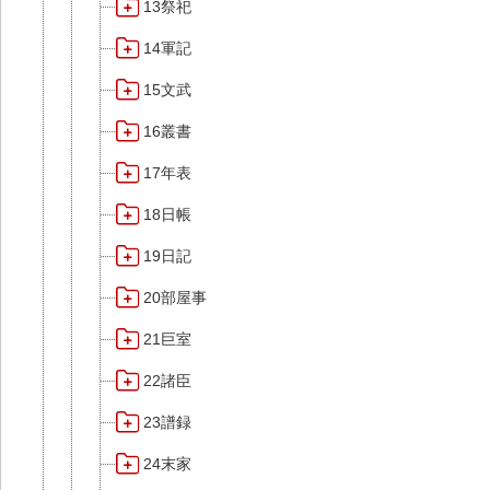
13祭祀
14軍記
15文武
16叢書
17年表
18日帳
19日記
20部屋事
21巨室
22諸臣
23譜録
24末家