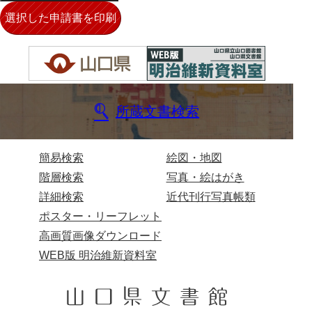
40法令
41公儀事
42御勤事
43美目
所蔵文書検索
44三賀
45規式
簡易検索
絵図・地図
46吉凶
階層検索
写真・絵はがき
詳細検索
近代刊行写真帳類
47参勤
ポスター・リーフレット
48下向
高画質画像ダウンロード
49状控類
WEB版 明治維新資料室
50御普請
51罪科