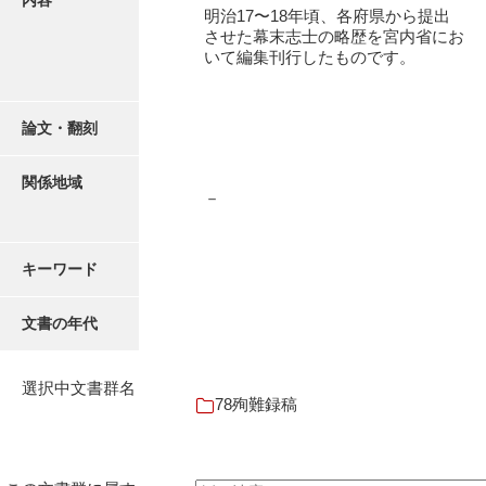
内容
16叢書
明治17〜18年頃、各府県から提出
させた幕末志士の略歴を宮内省にお
17年表
いて編集刊行したものです。
18日帳
論文・翻刻
19日記
20部屋事
関係地域
－
21巨室
22諸臣
キーワード
23譜録
文書の年代
24末家
25吉川事
選択中文書群名
78殉難録稿
26小早川事
27諸家