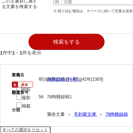
この文書群に属す
28防寇
る文書を検索する
※ 絞り込む場合は、スペースに続いて言葉を追
29風説
30地誌
31小々控
32部寄
件中
－
件を表示
1
1
1
33山林
34産業
1
文書名
年代
明治26年[1893]～明治42年[1909]
殉難録稿 (刊本)
35賞罰
閲覧
請求番号
数量
36賞典
56
78殉難録稿1
撮影
掲載
37奉書
分類
藩政文書 ＞
毛利家文庫
＞
78殉難録稿
38御意控
39諸伺