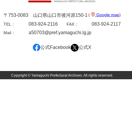
52給禄
(
Google map
)
〒753-0083 山口県山口市後河原150-1
53女儀日記
083-924-2116
083-924-2117
TEL：
FAX：
54目次
a50703@pref.yamaguchi.lg.jp
Mail：
55旧記
公式Facebook
公式X
56継立原書
57御什書
Copyright © Yamaguchi Prefectural Archives. All rights reserved.
58絵図
拓本類
59忠正公一代編年史
60高杉丹治編輯日記
61学習院一件記録
62官武周旋始末