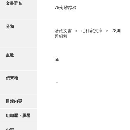
更新履歴
文書群名
78殉難録稿
5忠愛公
絵図・地図
6巡見
分類
藩政文書 ＞ 毛利家文庫 ＞ 78殉
7格式
写真・絵はがき
難録稿
8館邸
近代刊行写真帳類
9諸省
点数
56
10諸役
ポスター・リーフレット
11政理
伝来地
－
高画質画像ダウンロード
12社寺
13祭祀
目録内容
14軍記
組織歴・履歴
15文武