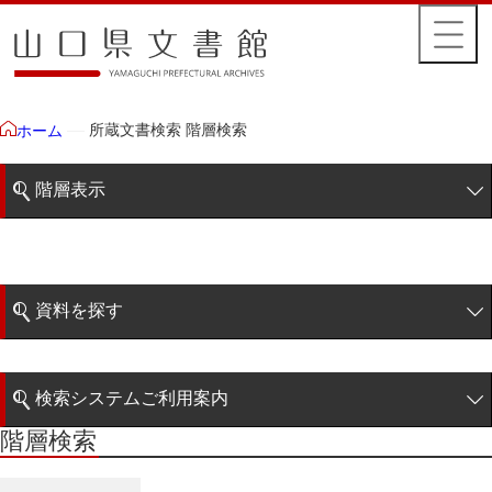
所蔵文書検索 階層検索
ホーム
階層表示
山口県文書館所蔵文書
藩政文書
資料を探す
毛利家文庫
簡易検索
1雲上
検索システムご利用案内
2柳営
階層検索
階層検索
検索システムの利用について
3公統
詳細検索
4忠正公