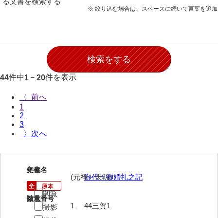
る文書を検索する
28防寇
※ 絞り込む場合は、スペースに続いて言葉を追
29風説
30地誌
31小々控
件中
－
件を表示
44
1
20
32部寄
〈
33山林
1
2
34産業
3
〉
35賞罰
36賞典
1
文書名
年代
37奉書
(元禄～天明)
御代々御婚礼之記
38御意控
閲覧
請求番号
数量
1
44三賀1
撮影
39諸伺