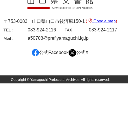
(
Google map
)
〒753-0083 山口県山口市後河原150-1
083-924-2116
083-924-2117
TEL：
FAX：
a50703@pref.yamaguchi.lg.jp
Mail：
公式Facebook
公式X
Copyright © Yamaguchi Prefectural Archives. All rights reserved.