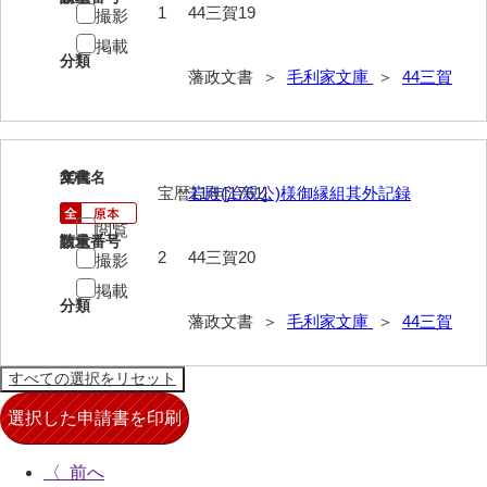
1
44三賀19
撮影
掲載
分類
藩政文書 ＞
毛利家文庫
＞
44三賀
20
文書名
年代
宝暦11年[1761]
若殿(治親公)様御縁組其外記録
閲覧
請求番号
数量
2
44三賀20
撮影
掲載
分類
藩政文書 ＞
毛利家文庫
＞
44三賀
〈