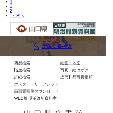
1
2
3
〉
所蔵文書検索
簡易検索
絵図・地図
階層検索
写真・絵はがき
詳細検索
近代刊行写真帳類
ポスター・リーフレット
高画質画像ダウンロード
WEB版 明治維新資料室