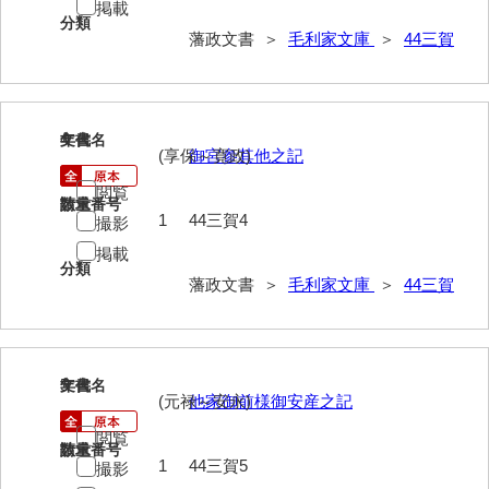
掲載
分類
52給禄
藩政文書 ＞
毛利家文庫
＞
44三賀
53女儀日記
54目次
4
文書名
年代
(享保～寛政)
御宮参其他之記
55旧記
閲覧
56継立原書
請求番号
数量
1
44三賀4
撮影
57御什書
掲載
分類
58絵図
藩政文書 ＞
毛利家文庫
＞
44三賀
拓本類
59忠正公一代編年史
5
文書名
年代
(元禄～安永)
他家御前様御安産之記
60高杉丹治編輯日記
閲覧
61学習院一件記録
請求番号
数量
1
44三賀5
撮影
62官武周旋始末