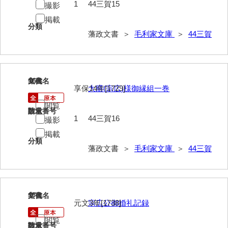
1
44三賀15
撮影
掲載
分類
藩政文書 ＞
毛利家文庫
＞
44三賀
16
文書名
年代
享保14年[1729]
大膳(宗広)様御縁組一巻
閲覧
請求番号
数量
1
44三賀16
撮影
掲載
分類
藩政文書 ＞
毛利家文庫
＞
44三賀
17
文書名
年代
元文3年[1738]
宗広公御婚礼記録
閲覧
請求番号
数量