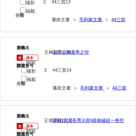
2
44三賀13
撮影
掲載
分類
藩政文書 ＞
毛利家文庫
＞
44三賀
14
文書名
年代
元禄16年[1703]
吉広公御入輿之控
閲覧
請求番号
数量
3
44三賀14
撮影
掲載
分類
藩政文書 ＞
毛利家文庫
＞
44三賀
15
文書名
年代
正徳3年[1713]
若殿(吉元長男元朝)様御縁組一巻控
閲覧
請求番号
数量