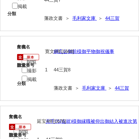
74他藩人履歴
掲載
分類
75維新記事雑録
藩政文書 ＞
毛利家文庫
＞
44三賀
76速記類
77維新史料
8
文書名
年代
78殉難録稿
寛文8年[1668]
綱広公御前様御平物御祝儀事
79太政官日誌
閲覧
請求番号
数量
1
44三賀8
撮影
80詩歌文章類
掲載
分類
81写真史料
藩政文書 ＞
毛利家文庫
＞
44三賀
*1朝廷
*2幕府
9
文書名
年代
*3他家
延宝4年[1676]
元千代(吉就)様御縁職被仰出御結入被進次第
閲覧
*4毛利家
請求番号
数量