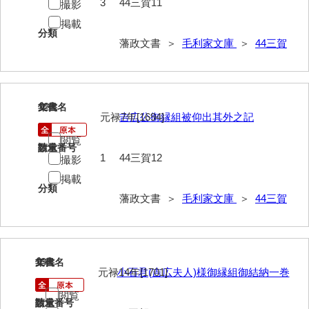
3
44三賀11
撮影
徳山毛利家文庫
掲載
分類
県庁伝来旧藩記録
藩政文書 ＞
毛利家文庫
＞
44三賀
山口小郡宰判記録
両公伝史料
12
文書名
年代
元禄7年[1694]
吉広公御縁組被仰出其外之記
三卿伝史料
閲覧
特定歴史公文書
請求番号
数量
1
44三賀12
撮影
行政資料
掲載
分類
藩政文書 ＞
毛利家文庫
＞
44三賀
諸家文書
特設文庫
13
文書名
年代
元禄14年[1701]
小石君(吉広夫人)様御縁組御結納一巻
閲覧
請求番号
数量