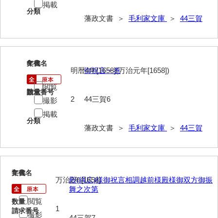
掲載
分類
藩政文書 ＞
毛利家文庫
＞
44三賀
63馬関戦争一件
64京師変動一件
65接幕一件
6
文書名
年代
明暦4年[1658](万治元年[1658])
御祝言一巻
66四境戦争一件
閲覧
請求番号
数量
67戊辰戦争一件
2
44三賀6
撮影
68諸隊一件
掲載
分類
藩政文書 ＞
毛利家文庫
＞
44三賀
69年度別史料
70年度別書翰
71藩臣日記
7
文書名
年代
万治2年[1658]
殿(綱広)様御祝言相調越前様殿様御双方御振
72他藩人日記
舞之次第
閲覧
数量
73藩臣履歴
1
請求番号
撮影
44三賀7