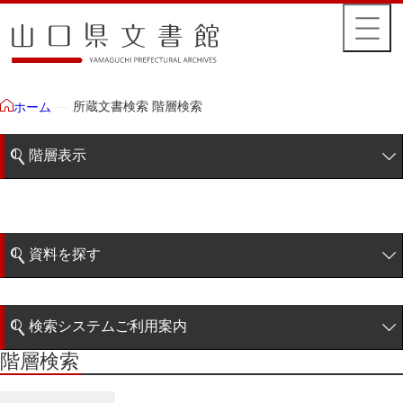
所蔵文書検索 階層検索
ホーム
階層表示
山口県文書館所蔵文書
藩政文書
資料を探す
毛利家文庫
簡易検索
1雲上
検索システムご利用案内
2柳営
階層検索
階層検索
検索システムの利用について
3公統
詳細検索
4忠正公