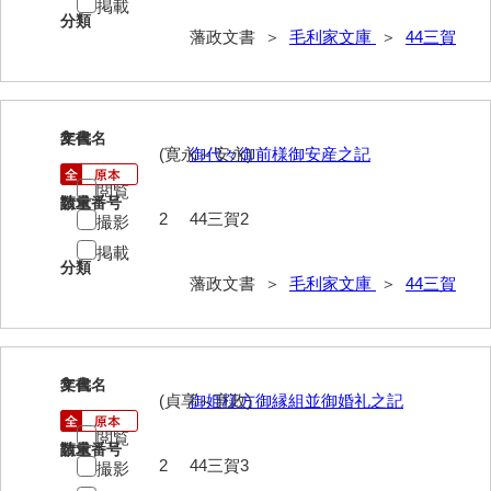
掲載
分類
40法令
藩政文書 ＞
毛利家文庫
＞
44三賀
41公儀事
42御勤事
2
文書名
年代
43美目
(寛永～安永)
御代々御前様御安産之記
44三賀
閲覧
請求番号
数量
2
44三賀2
撮影
45規式
掲載
分類
46吉凶
藩政文書 ＞
毛利家文庫
＞
44三賀
47参勤
48下向
3
文書名
年代
49状控類
(貞享～寛政)
御姫様方御縁組並御婚礼之記
閲覧
50御普請
請求番号
数量
2
44三賀3
撮影
51罪科