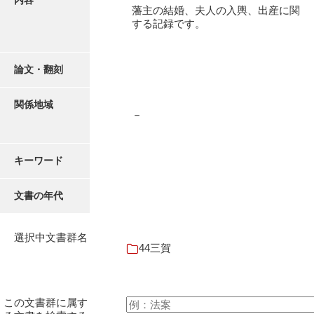
内容
16叢書
藩主の結婚、夫人の入輿、出産に関
する記録です。
17年表
18日帳
論文・翻刻
19日記
関係地域
20部屋事
－
21巨室
キーワード
22諸臣
23譜録
文書の年代
24末家
選択中文書群名
25吉川事
44三賀
26小早川事
27諸家
この文書群に属す