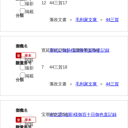
12
44三賀17
撮影
掲載
分類
藩政文書 ＞
毛利家文庫
＞
44三賀
18
文書名
年代
寛延4年[1751]～宝暦4年[1754]
重就公御前様御着帯並御産記録
閲覧
請求番号
数量
7
44三賀18
撮影
掲載
分類
藩政文書 ＞
毛利家文庫
＞
44三賀
19
文書名
年代
宝暦4年[1754]
岩之丞(治親)様御百十日御色直記録
閲覧
請求番号
数量