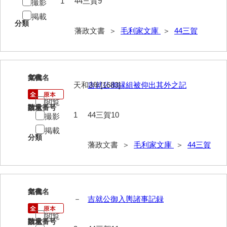
1
44三賀9
撮影
*5家臣
掲載
分類
*6末家
藩政文書 ＞
毛利家文庫
＞
44三賀
*7外国
*8法制
10
文書名
年代
天和3年[1683]
吉就公御縁組被仰出其外之記
*9財政
閲覧
*10産業
請求番号
数量
1
44三賀10
撮影
*11軍事
掲載
分類
*12宗教
藩政文書 ＞
毛利家文庫
＞
44三賀
*13褒賞
*14目録
11
文書名
年代
－
吉就公御入輿諸事記録
*15用度
閲覧
遠用物
請求番号
数量