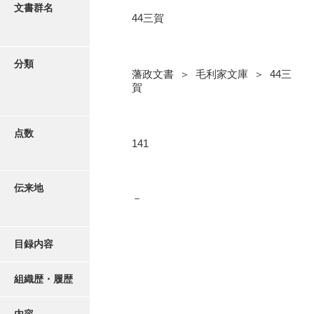
更新履歴
文書群名
44三賀
5忠愛公
絵図・地図
6巡見
分類
藩政文書 ＞ 毛利家文庫 ＞ 44三
7格式
写真・絵はがき
賀
8館邸
近代刊行写真帳類
9諸省
点数
141
10諸役
ポスター・リーフレット
11政理
伝来地
－
高画質画像ダウンロード
12社寺
13祭祀
目録内容
14軍記
組織歴・履歴
15文武