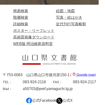
74他藩人履歴
75維新記事雑録
簡易検索
絵図・地図
階層検索
写真・絵はがき
76速記類
詳細検索
近代刊行写真帳類
77維新史料
ポスター・リーフレット
高画質画像ダウンロード
78殉難録稿
WEB版 明治維新資料室
79太政官日誌
80詩歌文章類
81写真史料
*1朝廷
(
Google map
)
〒753-0083 山口県山口市後河原150-1
083-924-2116
083-924-2117
*2幕府
TEL：
FAX：
a50703@pref.yamaguchi.lg.jp
Mail：
*3他家
*4毛利家
公式Facebook
公式X