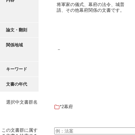
内容
16叢書
将軍家の儀式、幕府の法令、城普
請、その他幕府関係の文書です。
17年表
18日帳
論文・翻刻
19日記
関係地域
20部屋事
－
21巨室
キーワード
22諸臣
23譜録
文書の年代
24末家
選択中文書群名
25吉川事
*2幕府
26小早川事
27諸家
この文書群に属す