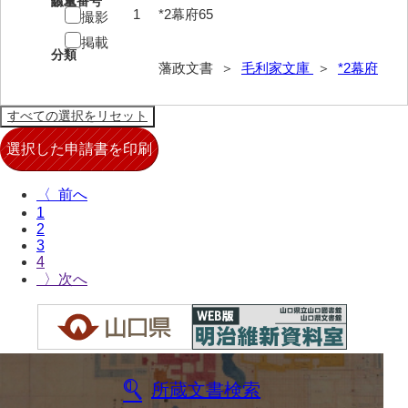
請求番号
数量
1
*2幕府65
撮影
63馬関戦争一件
掲載
分類
藩政文書 ＞
毛利家文庫
＞
*2幕府
64京師変動一件
65接幕一件
66四境戦争一件
67戊辰戦争一件
〈
68諸隊一件
1
2
69年度別史料
3
4
70年度別書翰
〉
71藩臣日記
72他藩人日記
73藩臣履歴
所蔵文書検索