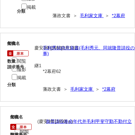
40法令
掲載
分類
藩政文書 ＞
毛利家文庫
＞
*2幕府
41公儀事
42御勤事
43美目
62
文書名
年代
慶安3年[1650]2月13日
毛利秀就内意覚書(毛利秀元、同就隆普請役の
44三賀
事)
閲覧
数量
45規式
継1
請求番号
撮影
*2幕府62
46吉凶
掲載
分類
47参勤
藩政文書 ＞
毛利家文庫
＞
*2幕府
48下向
49状控類
63
文書名
年代
50御普請
(慶安3年[1650]ヵ)
御普請役奉命年代并毛利甲斐守勤不勤付立
閲覧
51罪科
請求番号
数量