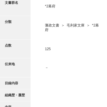
更新履歴
文書群名
*2幕府
5忠愛公
絵図・地図
6巡見
分類
藩政文書 ＞ 毛利家文庫 ＞ *2幕
7格式
写真・絵はがき
府
8館邸
近代刊行写真帳類
9諸省
点数
125
10諸役
ポスター・リーフレット
11政理
伝来地
－
高画質画像ダウンロード
12社寺
13祭祀
目録内容
14軍記
組織歴・履歴
15文武