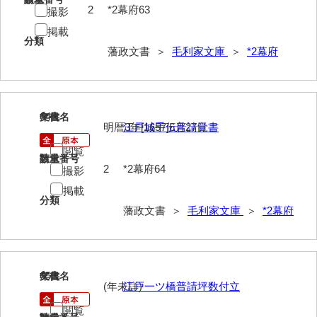
2
*2幕府63
撮影
52給禄
掲載
分類
53女儀日記
藩政文書 ＞
毛利家文庫
＞
*2幕府
54目次
55旧記
64
文書名
年代
明暦3年[1657]6月27日
江戸城手伝普請覚書
56継立原書
閲覧
57御什書
請求番号
数量
2
*2幕府64
撮影
58絵図
掲載
分類
拓本類
藩政文書 ＞
毛利家文庫
＞
*2幕府
59忠正公一代編年史
60高杉丹治編輯日記
65
文書名
年代
(年未詳)
江戸一ツ橋普請坪数付立
61学習院一件記録
閲覧
62官武周旋始末