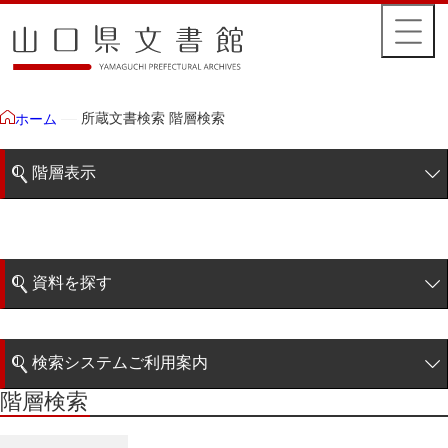
所蔵文書検索 階層検索
ホーム
階層表示
山口県文書館所蔵文書
藩政文書
資料を探す
毛利家文庫
簡易検索
1雲上
検索システムご利用案内
2柳営
階層検索
階層検索
検索システムの利用について
3公統
詳細検索
4忠正公