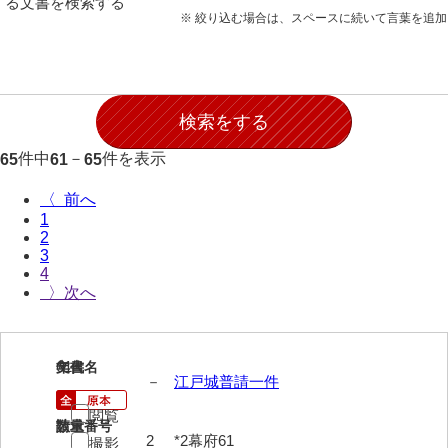
る文書を検索する
28防寇
※ 絞り込む場合は、スペースに続いて言葉を追
29風説
30地誌
31小々控
件中
－
件を表示
65
61
65
32部寄
〈
33山林
1
2
34産業
3
4
35賞罰
〉
36賞典
37奉書
61
文書名
年代
－
江戸城普請一件
38御意控
閲覧
請求番号
数量
39諸伺
2
*2幕府61
撮影