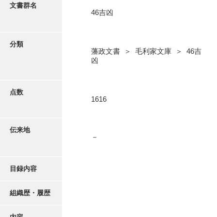
更新履歴
文書群名
46吉凶
5忠愛公
絵図・地図
6巡見
分類
藩政文書 ＞ 毛利家文庫 ＞ 46吉
7格式
写真・絵はがき
凶
8館邸
近代刊行写真帳類
9諸省
点数
1616
10諸役
ポスター・リーフレット
11政理
伝来地
－
高画質画像ダウンロード
12社寺
13祭祀
目録内容
14軍記
組織歴・履歴
15文武