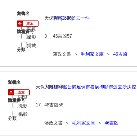
57
文書名
年代
天保7年[1836]
斉凞公御逝去一件
閲覧
請求番号
数量
3
46吉凶57
撮影
掲載
分類
藩政文書 ＞
毛利家文庫
＞
46吉凶
58
文書名
年代
天保7年[1836]
大殿様斉凞公御違例御看病御願御逝去沙汰控
閲覧
請求番号
数量
17
46吉凶58
撮影
掲載
分類
藩政文書 ＞
毛利家文庫
＞
46吉凶