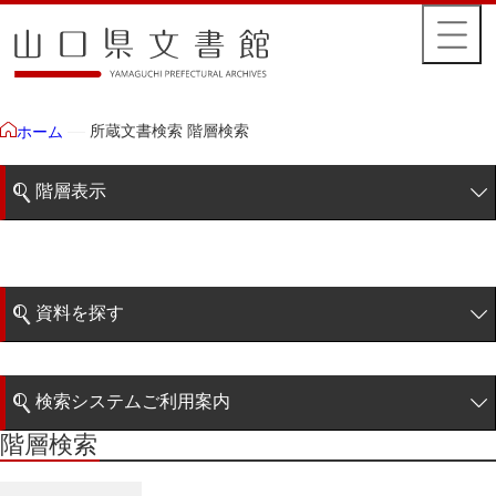
所蔵文書検索 階層検索
ホーム
階層表示
山口県文書館所蔵文書
藩政文書
資料を探す
毛利家文庫
簡易検索
1雲上
検索システムご利用案内
2柳営
階層検索
階層検索
検索システムの利用について
3公統
詳細検索
4忠正公