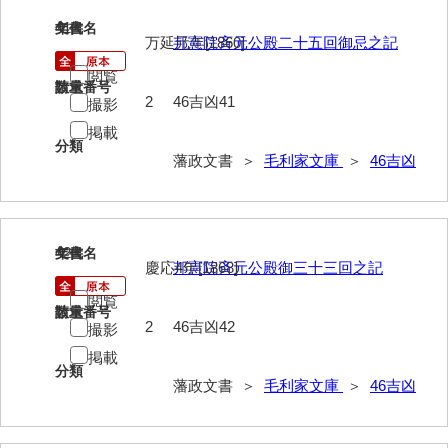
40法令
41
文書名
年代
万延元年[1860]
邦憲院斉元公殿二十五回御忌之記
41公儀事
閲覧
請求番号
数量
42御勤事
2
46吉凶41
撮影
掲載
43美目
分類
藩政文書 ＞
毛利家文庫
＞
46吉凶
44三賀
45規式
46吉凶
42
文書名
年代
慶応4年[1868]
邦憲院斉元公殿御三十三回之記
47参勤
閲覧
請求番号
数量
48下向
2
46吉凶42
撮影
掲載
49状控類
分類
藩政文書 ＞
毛利家文庫
＞
46吉凶
50御普請
51罪科