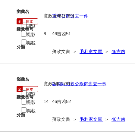
徳山毛利家文庫
51
文書名
年代
寛政元年[1789]
重就公御逝去一件
県庁伝来旧藩記録
閲覧
請求番号
数量
山口小郡宰判記録
9
46吉凶51
撮影
両公伝史料
掲載
分類
藩政文書 ＞
毛利家文庫
＞
46吉凶
三卿伝史料
特定歴史公文書
行政資料
52
文書名
年代
寛政3年[1791]
容徳院治親公殿御逝去一事
諸家文書
閲覧
請求番号
数量
特設文庫
14
46吉凶52
撮影
掲載
分類
藩政文書 ＞
毛利家文庫
＞
46吉凶