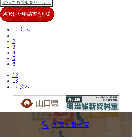
〈
1
2
3
4
5
6
...
12
13
〉
所蔵文書検索