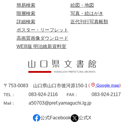
簡易検索
絵図・地図
階層検索
写真・絵はがき
詳細検索
近代刊行写真帳類
ポスター・リーフレット
高画質画像ダウンロード
WEB版 明治維新資料室
(
Google map
)
〒753-0083 山口県山口市後河原150-1
083-924-2116
083-924-2117
TEL：
FAX：
a50703@pref.yamaguchi.lg.jp
Mail：
公式Facebook
公式X