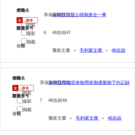
74他藩人履歴
47
文書名
年代
75維新記事雑録
享保16年[1731]
泰桓院吉元公様御逝去一事
閲覧
76速記類
請求番号
数量
6
46吉凶47
撮影
77維新史料
掲載
分類
78殉難録稿
藩政文書 ＞
毛利家文庫
＞
46吉凶
79太政官日誌
80詩歌文章類
48
文書名
年代
享保16年[1731]
泰桓院様御容体御用状御遺骸御下向記録
81写真史料
閲覧
*1朝廷
請求番号
数量
7
46吉凶48
撮影
*2幕府
掲載
分類
*3他家
藩政文書 ＞
毛利家文庫
＞
46吉凶
*4毛利家