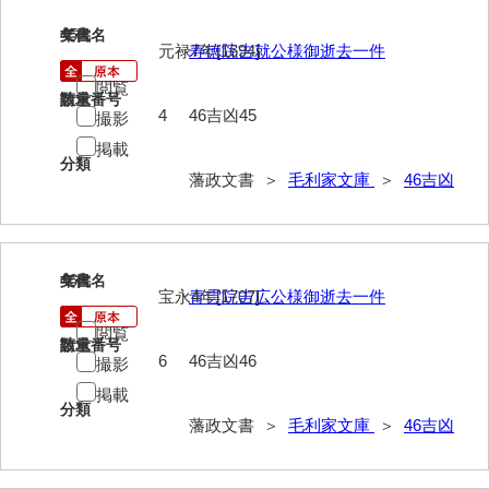
45
文書名
年代
63馬関戦争一件
元禄7年[1694]
寿徳院吉就公様御逝去一件
64京師変動一件
閲覧
請求番号
数量
4
46吉凶45
撮影
65接幕一件
掲載
分類
66四境戦争一件
藩政文書 ＞
毛利家文庫
＞
46吉凶
67戊辰戦争一件
68諸隊一件
46
文書名
年代
69年度別史料
宝永4年[1707]
青雲院吉広公様御逝去一件
70年度別書翰
閲覧
請求番号
数量
6
46吉凶46
撮影
71藩臣日記
掲載
分類
72他藩人日記
藩政文書 ＞
毛利家文庫
＞
46吉凶
73藩臣履歴