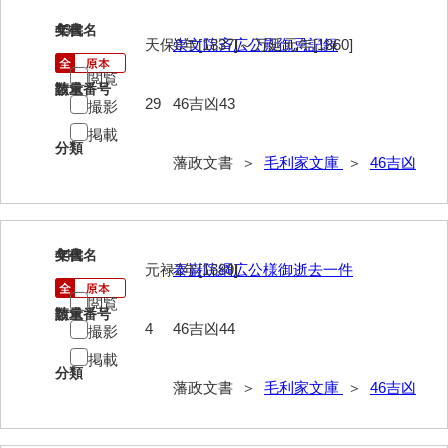
43
52給禄
文書名
年代
天保8年[1837]～万延元年[1860]
崇文院斉広公殿御忌記録
53女儀日記
閲覧
請求番号
数量
29
46吉凶43
撮影
54目次
掲載
55旧記
分類
藩政文書 ＞
毛利家文庫
＞
46吉凶
56継立原書
57御什書
44
文書名
年代
58絵図
元禄2年[1689]
泰巌院綱広公様御逝去一件
拓本類
閲覧
請求番号
数量
4
46吉凶44
撮影
59忠正公一代編年史
掲載
60高杉丹治編輯日記
分類
藩政文書 ＞
毛利家文庫
＞
46吉凶
61学習院一件記録
62官武周旋始末