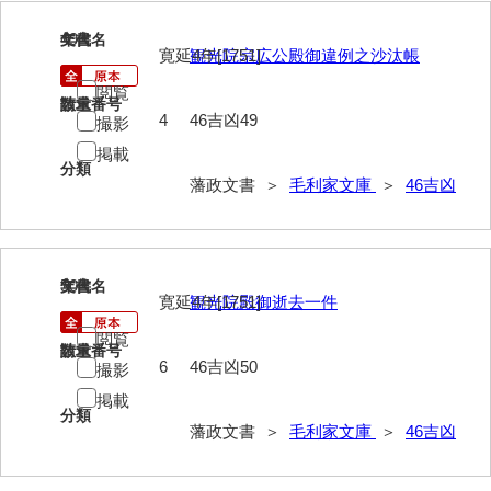
*5家臣
49
文書名
年代
寛延4年[1751]
観光院宗広公殿御違例之沙汰帳
*6末家
閲覧
*7外国
請求番号
数量
4
46吉凶49
撮影
*8法制
掲載
分類
*9財政
藩政文書 ＞
毛利家文庫
＞
46吉凶
*10産業
*11軍事
50
文書名
年代
寛延4年[1751]
観光院殿御逝去一件
*12宗教
閲覧
*13褒賞
請求番号
数量
6
46吉凶50
撮影
*14目録
掲載
分類
藩政文書 ＞
毛利家文庫
＞
46吉凶
*15用度
遠用物