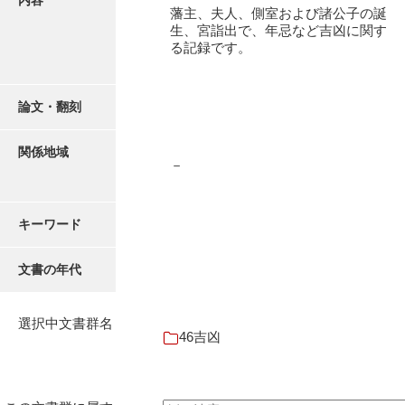
内容
16叢書
藩主、夫人、側室および諸公子の誕
生、宮詣出で、年忌など吉凶に関す
17年表
る記録です。
18日帳
論文・翻刻
19日記
20部屋事
関係地域
－
21巨室
22諸臣
キーワード
23譜録
文書の年代
24末家
25吉川事
選択中文書群名
46吉凶
26小早川事
27諸家