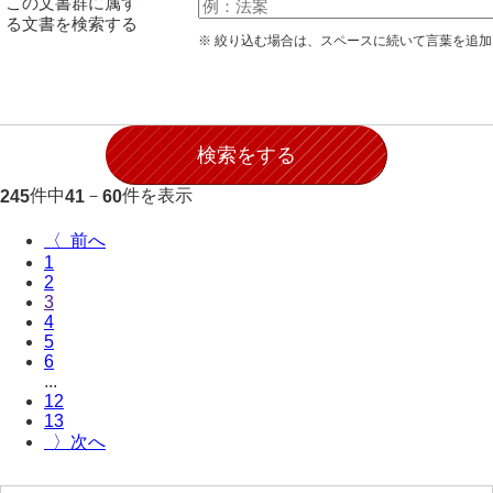
この文書群に属す
28防寇
る文書を検索する
※ 絞り込む場合は、スペースに続いて言葉を追
29風説
30地誌
31小々控
32部寄
件中
－
件を表示
245
41
60
33山林
〈
1
34産業
2
3
35賞罰
4
5
36賞典
6
...
37奉書
12
13
38御意控
〉
39諸伺