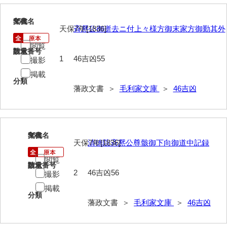
55
文書名
年代
天保7年[1836]
斉凞公御逝去ニ付上々様方御末家方御勤其外
閲覧
請求番号
数量
1
46吉凶55
撮影
掲載
分類
藩政文書 ＞
毛利家文庫
＞
46吉凶
56
文書名
年代
天保7年[1836]
清徳院斉凞公尊骸御下向御道中記録
閲覧
請求番号
数量
2
46吉凶56
撮影
掲載
分類
藩政文書 ＞
毛利家文庫
＞
46吉凶