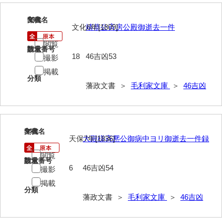
53
文書名
年代
文化6年[1809]
靖恭公斉房公殿御逝去一件
閲覧
請求番号
数量
18
46吉凶53
撮影
掲載
分類
藩政文書 ＞
毛利家文庫
＞
46吉凶
54
文書名
年代
天保7年[1836]
大殿様斉凞公御病中ヨリ御逝去一件録
閲覧
請求番号
数量
6
46吉凶54
撮影
掲載
分類
藩政文書 ＞
毛利家文庫
＞
46吉凶