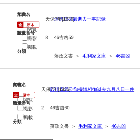
59
文書名
年代
天保7年[1836]
清徳院様御逝去一事記録
閲覧
請求番号
数量
8
46吉凶59
撮影
掲載
分類
藩政文書 ＞
毛利家文庫
＞
46吉凶
60
文書名
年代
天保7年[1836]
殿様斉元公御機嫌相御逝去九月八日一件
閲覧
請求番号
数量
2
46吉凶60
撮影
掲載
分類
藩政文書 ＞
毛利家文庫
＞
46吉凶