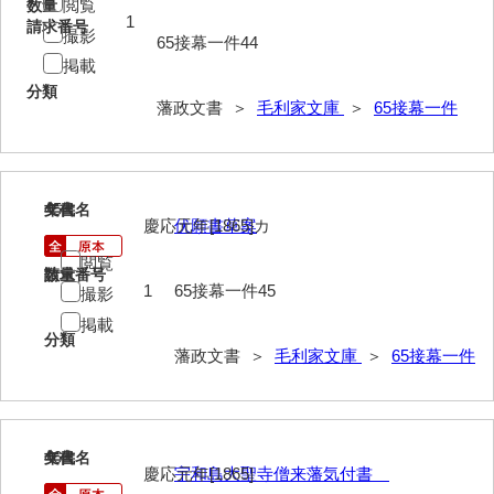
閲覧
数量
1
請求番号
撮影
63馬関戦争一件
65接幕一件44
掲載
64京師変動一件
分類
藩政文書 ＞
毛利家文庫
＞
65接幕一件
65接幕一件
66四境戦争一件
45
67戊辰戦争一件
文書名
年代
慶応元年[1865]カ
伏願書草案
68諸隊一件
閲覧
請求番号
数量
1
65接幕一件45
撮影
69年度別史料
掲載
70年度別書翰
分類
藩政文書 ＞
毛利家文庫
＞
65接幕一件
71藩臣日記
72他藩人日記
46
文書名
年代
73藩臣履歴
慶応元年[1865]
宇和島大聖寺僧来藩気付書