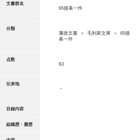
更新履歴
文書群名
65接幕一件
5忠愛公
絵図・地図
6巡見
分類
藩政文書 ＞ 毛利家文庫 ＞ 65接
7格式
写真・絵はがき
幕一件
8館邸
近代刊行写真帳類
9諸省
点数
63
10諸役
ポスター・リーフレット
11政理
伝来地
－
高画質画像ダウンロード
12社寺
13祭祀
目録内容
14軍記
組織歴・履歴
15文武