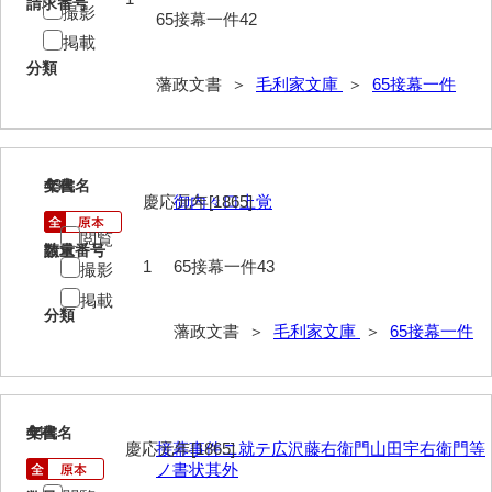
請求番号
撮影
65接幕一件42
52給禄
掲載
分類
53女儀日記
藩政文書 ＞
毛利家文庫
＞
65接幕一件
54目次
55旧記
43
文書名
年代
56継立原書
慶応元年[1865]
御内々口上覚
閲覧
57御什書
請求番号
数量
1
65接幕一件43
撮影
58絵図
掲載
分類
拓本類
藩政文書 ＞
毛利家文庫
＞
65接幕一件
59忠正公一代編年史
60高杉丹治編輯日記
44
文書名
年代
慶応元年[1865]
接幕事件ニ就テ広沢藤右衛門山田宇右衛門等
61学習院一件記録
ノ書状其外
62官武周旋始末