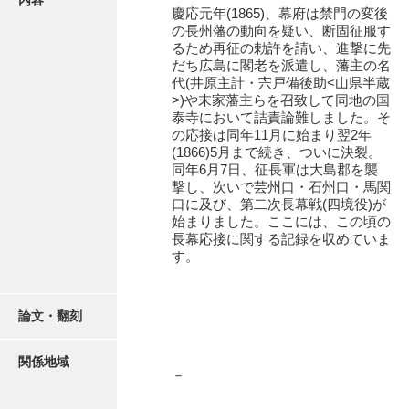
内容
16叢書
慶応元年(1865)、幕府は禁門の変後
の長州藩の動向を疑い、断固征服す
17年表
るため再征の勅許を請い、進撃に先
だち広島に閣老を派遣し、藩主の名
18日帳
代(井原主計・宍戸備後助<山県半蔵
>)や末家藩主らを召致して同地の国
19日記
泰寺において詰責論難しました。そ
の応接は同年11月に始まり翌2年
20部屋事
(1866)5月まで続き、ついに決裂。
同年6月7日、征長軍は大島郡を襲
21巨室
撃し、次いで芸州口・石州口・馬関
口に及び、第二次長幕戦(四境役)が
22諸臣
始まりました。ここには、この頃の
長幕応接に関する記録を収めていま
23譜録
す。
24末家
論文・翻刻
25吉川事
26小早川事
関係地域
－
27諸家