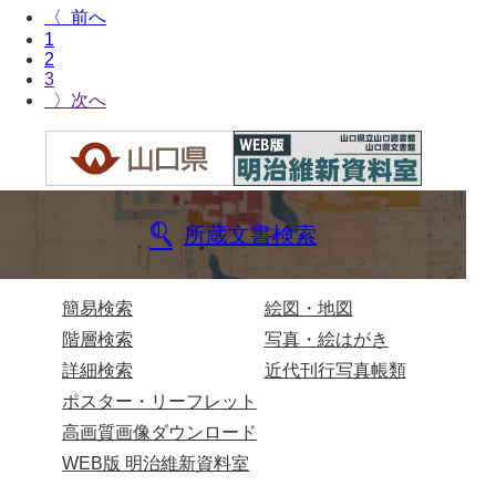
〈
*5家臣
1
2
*6末家
3
〉
*7外国
*8法制
*9財政
*10産業
所蔵文書検索
*11軍事
簡易検索
絵図・地図
*12宗教
階層検索
写真・絵はがき
*13褒賞
詳細検索
近代刊行写真帳類
*14目録
ポスター・リーフレット
高画質画像ダウンロード
*15用度
WEB版 明治維新資料室
遠用物