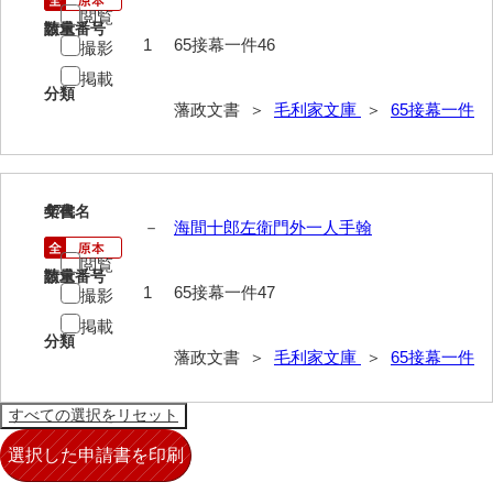
74他藩人履歴
閲覧
請求番号
数量
1
65接幕一件46
撮影
75維新記事雑録
掲載
76速記類
分類
藩政文書 ＞
毛利家文庫
＞
65接幕一件
77維新史料
78殉難録稿
47
文書名
年代
79太政官日誌
－
海間十郎左衛門外一人手翰
80詩歌文章類
閲覧
請求番号
数量
1
65接幕一件47
撮影
81写真史料
掲載
分類
*1朝廷
藩政文書 ＞
毛利家文庫
＞
65接幕一件
*2幕府
*3他家
*4毛利家