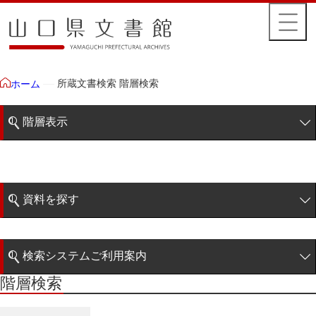
所蔵文書検索 階層検索
ホーム
階層表示
山口県文書館所蔵文書
藩政文書
資料を探す
毛利家文庫
簡易検索
1雲上
検索システムご利用案内
2柳営
階層検索
階層検索
検索システムの利用について
3公統
詳細検索
4忠正公