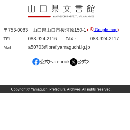
徳山毛利家文庫
県庁伝来旧藩記録
山口小郡宰判記録
(
Google map
)
〒753-0083 山口県山口市後河原150-1
083-924-2116
083-924-2117
TEL：
FAX：
両公伝史料
a50703@pref.yamaguchi.lg.jp
Mail：
三卿伝史料
公式Facebook
公式X
特定歴史公文書
行政資料
諸家文書
Copyright © Yamaguchi Prefectural Archives. All rights reserved.
特設文庫