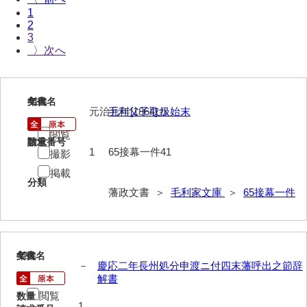
1
40法令
2
3
41公儀事
〉
42御勤事
43美目
41
文書名
年代
元治元年[1864]カ
毛利父子取扱始末
44三賀
閲覧
請求番号
数量
45規式
1
65接幕一件41
撮影
46吉凶
掲載
分類
藩政文書 ＞
毛利家文庫
＞
65接幕一件
47参勤
48下向
49状控類
42
文書名
年代
－
慶応二年長州処分申渡ニ付四末藩呼出之節辞
50御普請
解書
閲覧
数量
51罪科
1