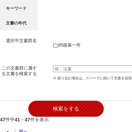
28防寇
キーワード
29風説
文書の年代
30地誌
31小々控
選択中文書群名
65接幕一件
32部寄
33山林
この文書群に属す
34産業
る文書を検索する
※ 絞り込む場合は、スペースに続いて言葉を追
35賞罰
36賞典
37奉書
38御意控
件中
－
件を表示
47
41
47
39諸伺
〈