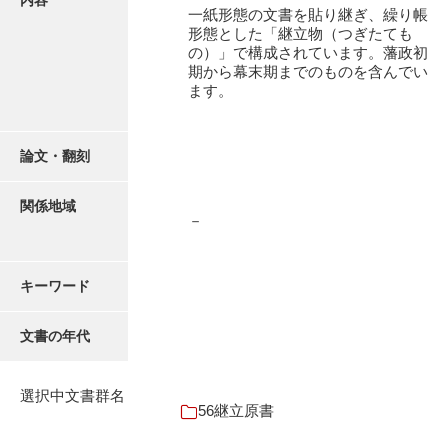
内容
16叢書
一紙形態の文書を貼り継ぎ、繰り帳
形態とした「継立物（つぎたても
17年表
の）」で構成されています。藩政初
期から幕末期までのものを含んでい
18日帳
ます。
19日記
論文・翻刻
20部屋事
21巨室
関係地域
－
22諸臣
23譜録
キーワード
24末家
文書の年代
25吉川事
26小早川事
選択中文書群名
56継立原書
27諸家