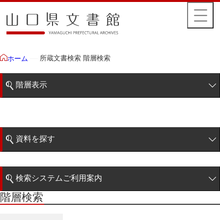
所蔵文書検索 階層検索
ホーム
階層表示
山口県文書館所蔵文書
藩政文書
資料を探す
毛利家文庫
簡易検索
1雲上
検索システムご利用案内
2柳営
階層検索
階層検索
検索システムの利用について
3公統
詳細検索
4忠正公