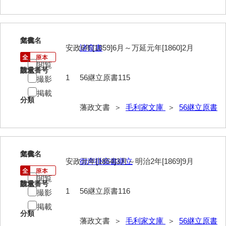
115
文書名
年代
安政6年[1859]6月～万延元年[1860]2月
諸窺書
閲覧
請求番号
数量
1
56継立原書115
撮影
掲載
分類
藩政文書 ＞
毛利家文庫
＞
56継立原書
116
文書名
年代
安政元年[1854]3月～明治2年[1869]9月
御声掛窺書継立
閲覧
請求番号
数量
1
56継立原書116
撮影
掲載
分類
藩政文書 ＞
毛利家文庫
＞
56継立原書