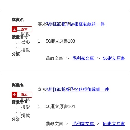
52給禄
103
53女儀日記
文書名
年代
嘉永4年[1851]7月～
?尉様御養子於銀様御縁組一件
54目次
閲覧
請求番号
数量
1
56継立原書103
撮影
55旧記
掲載
56継立原書
分類
藩政文書 ＞
毛利家文庫
＞
56継立原書
57御什書
58絵図
104
文書名
年代
拓本類
嘉永4年[1851]7月～
?尉様御聟養子於銀様御縁組一件
59忠正公一代編年史
閲覧
請求番号
数量
1
56継立原書104
撮影
60高杉丹治編輯日記
掲載
61学習院一件記録
分類
藩政文書 ＞
毛利家文庫
＞
56継立原書
62官武周旋始末