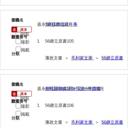
63馬関戦争一件
105
文書名
年代
64京師変動一件
嘉永6年[1853]11月
?尉様御出府一事
65接幕一件
閲覧
請求番号
数量
1
56継立原書105
撮影
66四境戦争一件
掲載
分類
67戊辰戦争一件
藩政文書 ＞
毛利家文庫
＞
56継立原書
68諸隊一件
69年度別史料
106
文書名
年代
70年度別書翰
嘉永6年[1853]11月～安政6年[1859]
相模国御備場御引請一件窺書
71藩臣日記
閲覧
請求番号
数量
1
56継立原書106
撮影
72他藩人日記
掲載
分類
73藩臣履歴
藩政文書 ＞
毛利家文庫
＞
56継立原書