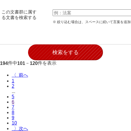
28防寇
この文書群に属す
29風説
る文書を検索する
※ 絞り込む場合は、スペースに続いて言葉を追
30地誌
31小々控
32部寄
33山林
件中
－
件を表示
194
101
120
34産業
〈
1
35賞罰
2
...
36賞典
5
6
37奉書
7
8
38御意控
9
10
39諸伺
〉