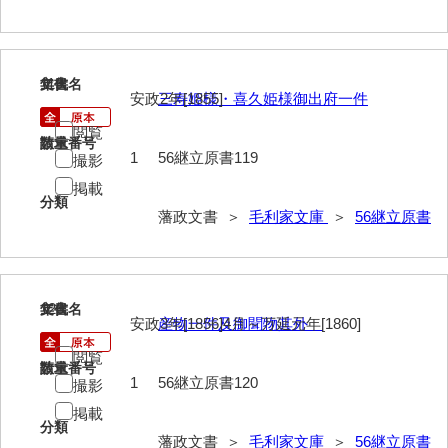
119
文書名
年代
安政2年[1855]
三寿姫様・喜久姫様御出府一件
閲覧
請求番号
数量
1
56継立原書119
撮影
掲載
分類
藩政文書 ＞
毛利家文庫
＞
56継立原書
120
文書名
年代
安政3年[1856]4月～万延元年[1860]
産物一件及御聞物其外
閲覧
請求番号
数量
1
56継立原書120
撮影
掲載
分類
藩政文書 ＞
毛利家文庫
＞
56継立原書