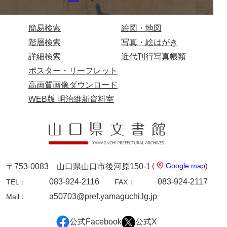
簡易検索
絵図・地図
階層検索
写真・絵はがき
詳細検索
近代刊行写真帳類
ポスター・リーフレット
高画質画像ダウンロード
WEB版 明治維新資料室
(
Google map
)
〒753-0083 山口県山口市後河原150-1
083-924-2116
083-924-2117
TEL：
FAX：
a50703@pref.yamaguchi.lg.jp
Mail：
公式Facebook
公式X