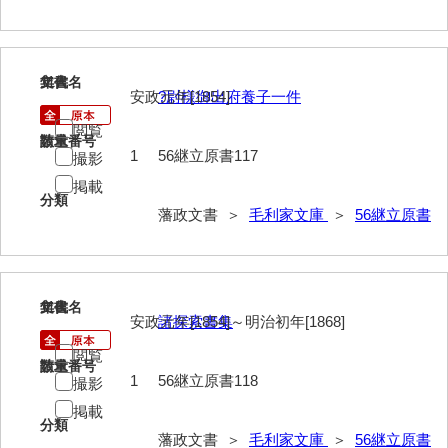
117
文書名
年代
安政元年[1854]
?尉様御出府養子一件
閲覧
請求番号
数量
1
56継立原書117
撮影
掲載
分類
藩政文書 ＞
毛利家文庫
＞
56継立原書
118
文書名
年代
安政元年[1854]～明治初年[1868]
諸探索書集
閲覧
請求番号
数量
1
56継立原書118
撮影
掲載
分類
藩政文書 ＞
毛利家文庫
＞
56継立原書