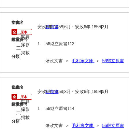
113
文書名
年代
安政5年[1858]6月～安政6年[1859]3月
諸窺書
閲覧
請求番号
数量
1
56継立原書113
撮影
掲載
分類
藩政文書 ＞
毛利家文庫
＞
56継立原書
114
文書名
年代
安政6年[1859]3月～安政6年[1859]9月
諸窺書
閲覧
請求番号
数量
1
56継立原書114
撮影
掲載
分類
藩政文書 ＞
毛利家文庫
＞
56継立原書