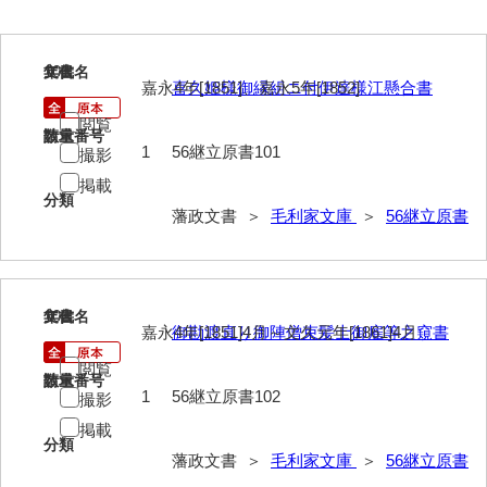
40法令
41公儀事
101
文書名
年代
嘉永4年[1851]、嘉永5年[1852]
喜久姫様御縁組ニ付伊達様江懸合書
42御勤事
閲覧
請求番号
数量
43美目
1
56継立原書101
撮影
掲載
44三賀
分類
藩政文書 ＞
毛利家文庫
＞
56継立原書
45規式
46吉凶
47参勤
102
文書名
年代
嘉永4年[1851]4月～文久元年[1861]4月
御勘渡直り御陣僧束髪士御雇等之窺書
48下向
閲覧
請求番号
数量
49状控類
1
56継立原書102
撮影
掲載
50御普請
分類
藩政文書 ＞
毛利家文庫
＞
56継立原書
51罪科