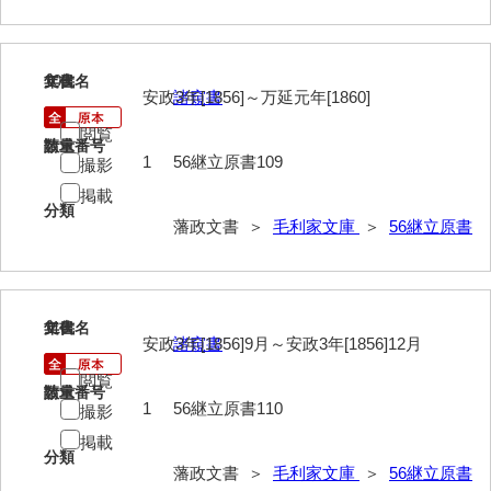
*5家臣
*6末家
109
文書名
年代
安政3年[1856]～万延元年[1860]
諸窺書
*7外国
閲覧
*8法制
請求番号
数量
1
56継立原書109
撮影
*9財政
掲載
分類
*10産業
藩政文書 ＞
毛利家文庫
＞
56継立原書
*11軍事
*12宗教
110
文書名
年代
安政3年[1856]9月～安政3年[1856]12月
諸窺書
*13褒賞
閲覧
*14目録
請求番号
数量
1
56継立原書110
撮影
*15用度
掲載
分類
藩政文書 ＞
毛利家文庫
＞
56継立原書
遠用物