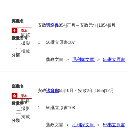
74他藩人履歴
75維新記事雑録
107
文書名
年代
76速記類
安政元年[1854]正月～安政元年[1854]8月
諸窺書
閲覧
77維新史料
請求番号
数量
1
56継立原書107
撮影
78殉難録稿
掲載
分類
79太政官日誌
藩政文書 ＞
毛利家文庫
＞
56継立原書
80詩歌文章類
81写真史料
108
文書名
年代
安政2年[1855]10月～安政2年[1855]12月
諸窺書
*1朝廷
閲覧
*2幕府
請求番号
数量
1
56継立原書108
撮影
*3他家
掲載
分類
*4毛利家
藩政文書 ＞
毛利家文庫
＞
56継立原書