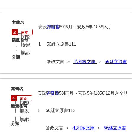
徳山毛利家文庫
県庁伝来旧藩記録
111
文書名
年代
安政4年[1857]5月～安政5年[1858]5月
諸窺書
山口小郡宰判記録
閲覧
請求番号
数量
両公伝史料
1
56継立原書111
撮影
三卿伝史料
掲載
分類
藩政文書 ＞
毛利家文庫
＞
56継立原書
特定歴史公文書
行政資料
諸家文書
112
文書名
年代
安政5年[1858]正月～安政5年[1858]12月入交リ
諸窺書
特設文庫
閲覧
請求番号
数量
1
56継立原書112
撮影
掲載
分類
藩政文書 ＞
毛利家文庫
＞
56継立原書