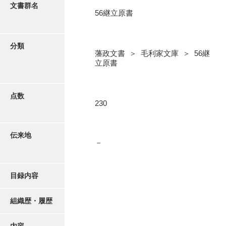
更新履歴
文書群名
56継立原書
5忠愛公
絵図・地図
6巡見
分類
藩政文書 ＞ 毛利家文庫 ＞ 56継
7格式
写真・絵はがき
立原書
8館邸
近代刊行写真帳類
9諸省
点数
230
10諸役
ポスター・リーフレット
11政理
伝来地
－
高画質画像ダウンロード
12社寺
13祭祀
目録内容
14軍記
組織歴・履歴
15文武