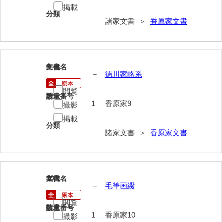
掲載
岡本家文書（周防大島町）
分類
諸家文書 ＞
香原家文書
小川家文書
小川五郎収集史料
尾崎家文書
9
文書名
年代
－
徳川家略系
尾崎家文書（防府市）
閲覧
請求番号
数量
小沢家文書（阿東町）
1
香原家9
撮影
掲載
小沢太郎文書
分類
諸家文書 ＞
香原家文書
小田家文書（山口市吉敷）
小田家文書（柳井市金屋）
小田家文書（柳井市和田）
10
文書名
年代
－
毛筆画綴
小田家文書（山口市下小鯖）
閲覧
請求番号
数量
1
香原家10
小野家文書
撮影