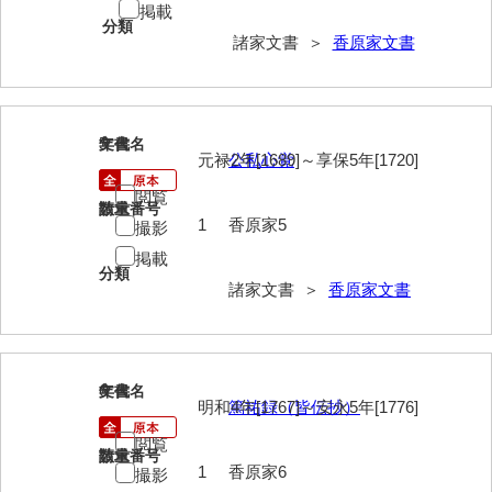
掲載
分類
内海家文書
諸家文書 ＞
香原家文書
宇野家文書
馬屋原家文書
5
文書名
年代
元禄2年[1689]～享保5年[1720]
公私心覚
梅村明文書
閲覧
浦家文書
請求番号
数量
1
香原家5
撮影
江浪家文書
掲載
分類
諸家文書 ＞
香原家文書
惠本家文書
恵良宏収集文書
相木家文書
6
文書名
年代
明和4年[1767]～安永5年[1776]
篤祐録（皆伝抄）
大田家文書
閲覧
請求番号
数量
大谷家文書
1
香原家6
撮影