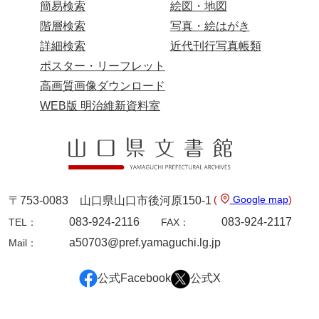
簡易検索
絵図・地図
兄部家文書
階層検索
写真・絵はがき
詳細検索
近代刊行写真帳類
興隆寺文書
ポスター・リーフレット
小嶋家文書
高画質画像ダウンロード
御所河内大堤水子中文書
WEB版 明治維新資料室
小山家文書
近藤清石文庫
雑賀家文書
(
Google map
)
〒753-0083 山口県山口市後河原150-1
斉藤家文書（山口市）
083-924-2116
083-924-2117
TEL：
FAX：
斉藤家文書（徳地町）
a50703@pref.yamaguchi.lg.jp
Mail：
佐伯隆収集史料
公式Facebook
公式X
坂田軍一文書