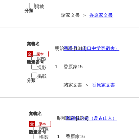
兼田家文書
掲載
分類
上村家文書
諸家文書 ＞
香原家文書
上矢田井手文書
嘉村家文書
15
文書名
年代
亀田家文書
明治45年[1912]
香松号（山口中学寄宿舎）
閲覧
賀屋家文書
請求番号
数量
1
香原家15
撮影
河北家文書
掲載
分類
河崎家文書
諸家文書 ＞
香原家文書
河崎家文書（旧神代村）
河田家文書
16
文書名
年代
昭和21年[1946]
回顧録拾遺（反古山人）
河野家文書（美祢市）
閲覧
河野英男収集資料
請求番号
数量
1
香原家16
撮影