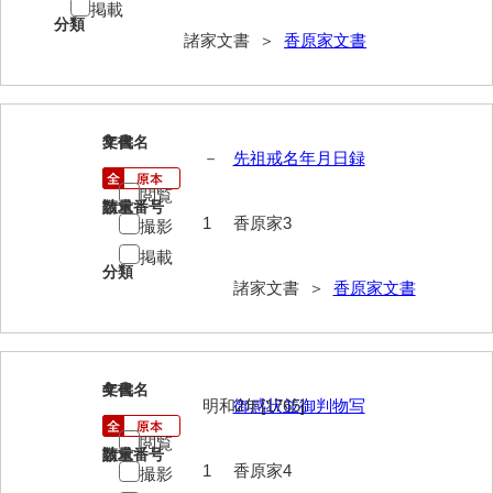
掲載
分類
岩崎家文書（秋芳町）
諸家文書 ＞
香原家文書
岩崎家文書（鹿野町）
岩見博幸収集史料
3
文書名
年代
－
先祖戒名年月日録
上田家文書（防府市）
閲覧
上田家文書（横浜市）
請求番号
数量
1
香原家3
撮影
上野竹逸文書
掲載
分類
上松氏収集文書
諸家文書 ＞
香原家文書
氏本家文書
宇多田家文書
4
文書名
年代
明和2年[1765]
御感状並御判物写
内田家文書（豊中市）
閲覧
内田家文書（防府市）
請求番号
数量
1
香原家4
撮影
内田伸採拓史料