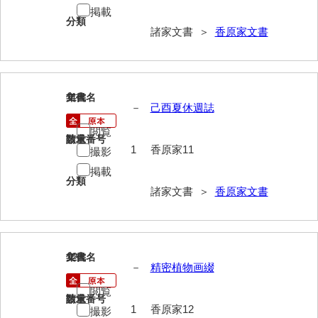
掲載
影山家文書
分類
諸家文書 ＞
香原家文書
鹿島家文書
梶山家文書
11
文書名
年代
鍛冶利吉文書
－
己酉夏休週誌
片岡トミ子自作農地木札
閲覧
請求番号
数量
1
香原家11
撮影
堅田家文書（一般郷土伝来）
掲載
堅田家文書（山口市）
分類
諸家文書 ＞
香原家文書
堅田家文書（山口市２）
片山家文書（阿東町）
12
文書名
年代
片山家文書（下関市豊浦）
－
精密植物画綴
片山家文書（美和町）
閲覧
請求番号
数量
1
香原家12
撮影
月輪寺文書