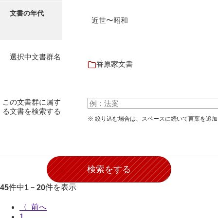
石田家文書（徳山市）
文書の年代
近世〜昭和
石田家文書（山口市）
和泉家文書
選択中文書群名
市川家文書
香原家文書
市川家文書(千葉県)
市原家文書
この文書群に属す
る文書を検索する
厳島神社祭礼堅田中組水上会講文書
※ 絞り込む場合は、スペースに続いて言葉を追
厳島神社念仏踊堅田下組流田会講文書
出羽家文書
一宝家文書
件中
－
件を表示
45
1
20
伊藤家文書（須佐町）
〈
伊藤家文書（山口市）
1