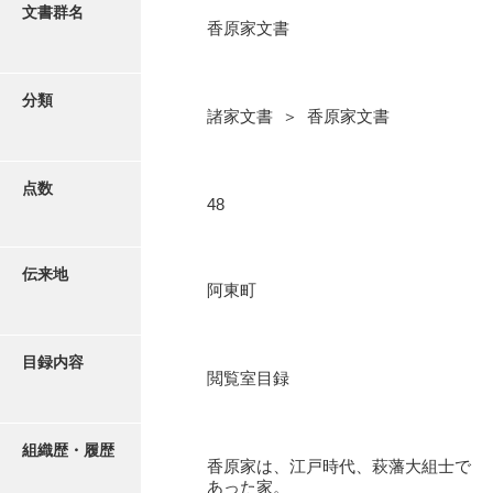
更新履歴
文書群名
香原家文書
阿川家文書
絵図・地図
阿川毛利家文書
分類
諸家文書 ＞ 香原家文書
朝倉家文書
写真・絵はがき
厚母家文書
点数
近代刊行写真帳類
48
阿野家文書
安部家文書
ポスター・リーフレット
伝来地
阿東町
雨村家文書
高画質画像ダウンロード
荒瀬家文書
目録内容
荒瀬家文書（防府市）
閲覧室目録
有福家文書
組織歴・履歴
有馬家文書
香原家は、江戸時代、萩藩大組士で
あった家。