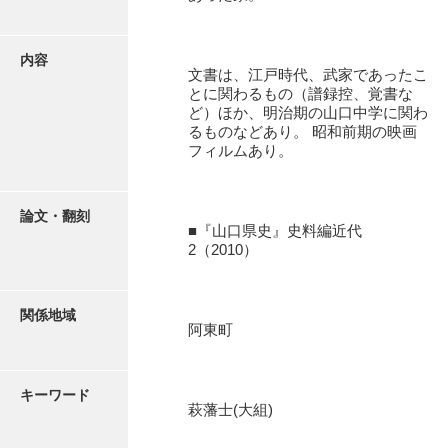
有光家文書
阿武家文書（山口市）
内容
文書は、江戸時代、武家であったこ
阿武家文書（美祢市）
とに関わるもの（譜録控、覚書な
ど）ほか、明治期の山口中学に関わ
阿武家文書(美祢市２)
るものなどあり。 昭和前期の映画
フィルムあり。
阿武孝太郎文書
飯田家文書
論文・翻刻
■『山口県史』史料編近代
飯田家文書（福岡県）
2（2010）
池田家文書
池田邦夫所蔵文書
関係地域
阿東町
石井丈若撮影写真
石川家文書
キーワード
萩藩士(大組)
石川卓美文庫