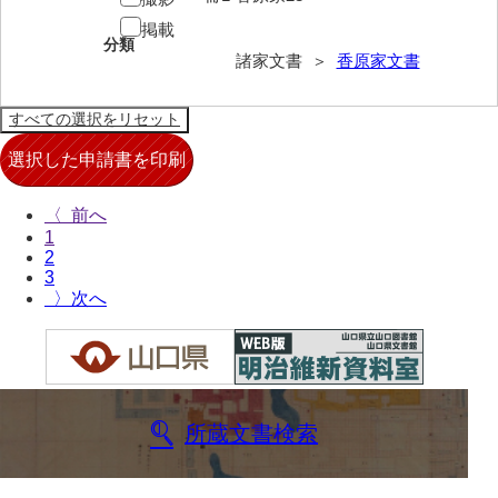
掲載
来栖家文書
分類
諸家文書 ＞
香原家文書
桑木正道収集史料
桑原舳一収集史料
原始院文書
劔持家文書
〈
1
小泉家文書
2
3
高家文書
〉
甲谷家文書
河内山家文書
河野家文書（山口市）
所蔵文書検索
河野家文書（藤沢市）
香原家文書