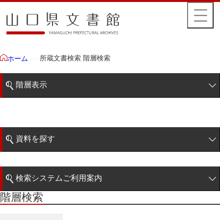
所蔵文書検索 階層検索
ホーム
階層表示
山口県文書館所蔵文書
藩政文書
資料を探す
特定歴史公文書
簡易検索
行政資料
検索システムご利用案内
諸家文書
階層検索
階層検索
検索システムの利用について
青木家文書
詳細検索
赤間家文書