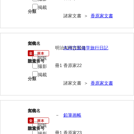
清末毛利家文書
掲載
分類
諸家文書 ＞
香原家文書
口羽家文書
国司家文書
国光家文書
19
文書名
年代
明治43年[1910]
九州方面修学旅行日記
国守家文書
閲覧
請求番号
数量
国行家文書
冊1
香原家22
撮影
熊谷家文書
掲載
分類
諸家文書 ＞
香原家文書
熊谷家文書（山口市）
熊野家文書（防府市）
蔵田家文書
20
文書名
年代
－
鉛筆画帳
倉橋家文書
閲覧
請求番号
数量
栗林家文書
冊1
香原家23
撮影