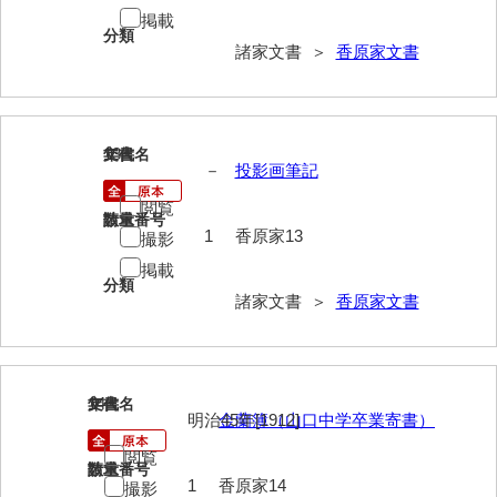
掲載
勝間田家文書
分類
諸家文書 ＞
香原家文書
桂家文書（防府市）
桂家文書（宇部市1）
13
文書名
年代
桂家文書（宇部市2）
－
投影画筆記
桂家文書（下関市長府）
閲覧
請求番号
数量
1
香原家13
撮影
桂家文書（大阪市）
掲載
分類
門井家文書
諸家文書 ＞
香原家文書
金津家文書
金谷家文書
14
文書名
年代
金子家文書
明治45年[1912]
金蘭簿（山口中学卒業寄書）
兼重家文書
閲覧
請求番号
数量
1
香原家14
撮影