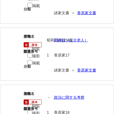
神田一・二宮関係文書
掲載
分類
神本正律文書
諸家文書 ＞
香原家文書
岸浩文庫
岸村家文書
17
文書名
年代
昭和21年[1946]
回顧録（反古老人）
木津屋家文書
閲覧
木梨家文書
請求番号
数量
1
香原家17
撮影
木原家文書
掲載
分類
諸家文書 ＞
香原家文書
木部家文書
木村家文書
木村家文書（山口市）
18
文書名
年代
－
政治に関する考察
木村一人文書
閲覧
請求番号
数量
清川家文書
1
香原家18
撮影