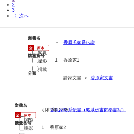
2
伊藤家文書（宇部市）
3
〉
井上一親文書
井上家文書（宇部市）
1
文書名
年代
井上家文書（大和町）
－
香原氏家系伝譜
井上家文書（防府市）
閲覧
請求番号
数量
1
香原家1
撮影
井上家文書（徳山市）
掲載
分類
井上勉家文書（大和町）
諸家文書 ＞
香原家文書
井下家文書（埼玉県）
井原家文書
2
文書名
年代
今井家文書
明和2年[1765]
香原家略系伝書（略系伝書御奉書写）
閲覧
今川家文書
請求番号
数量
1
香原家2
撮影
入江九一文書