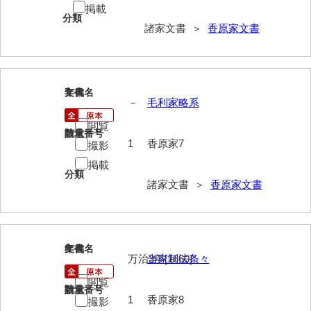
大中家文書
掲載
分類
諸家文書 ＞
香原家文書
大中家文書（神奈川県）
大野毛利家文書
大村益次郎文書
7
文書名
年代
－
毛利家略系
大本氏収集文書
閲覧
請求番号
数量
岡家文書（福栄村）
1
香原家7
撮影
岡家文書（周南市）
掲載
分類
諸家文書 ＞
香原家文書
岡田家文書（徳地町）
岡田家文書（萩市）
岡田学収集史料
8
文書名
年代
万治3年[1660]
当家制法条々
岡藤家文書
閲覧
請求番号
数量
岡本家文書（島根県）
1
香原家8
撮影