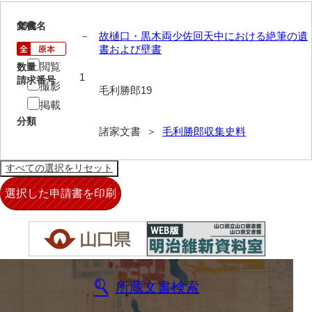
清末毛利家文書
19
文書名
年代
－
故樋口・黒木両少佐回天中における絶筆の遺
口羽家文書
書および壁書
国司家文書
閲覧
数量
1
請求番号
撮影
毛利勝郎19
国光家文書
掲載
国守家文書
分類
諸家文書 ＞
毛利勝郎収集史料
国行家文書
熊谷家文書
熊谷家文書（山口市）
熊野家文書（防府市）
蔵田家文書
倉橋家文書
所蔵文書検索
栗林家文書