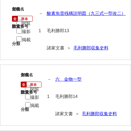
13
文書名
年代
勝間田家文書
－
酸素魚雷桟構説明図（九三式一型改二）
桂家文書（防府市）
閲覧
請求番号
数量
1
毛利勝郎13
撮影
桂家文書（宇部市1）
掲載
桂家文書（宇部市2）
分類
諸家文書 ＞
毛利勝郎収集史料
桂家文書（下関市長府）
桂家文書（大阪市）
14
文書名
年代
門井家文書
－
六 金物一型
金津家文書
閲覧
請求番号
数量
1
毛利勝郎14
撮影
金谷家文書
掲載
金子家文書
分類
諸家文書 ＞
毛利勝郎収集史料
兼重家文書