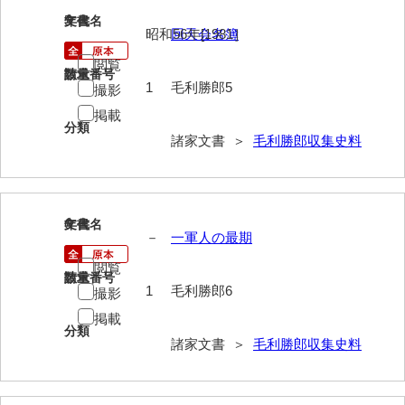
5
文書名
年代
昭和56年[1981］
回天会名簿
内海家文書
閲覧
宇野家文書
請求番号
数量
1
毛利勝郎5
撮影
馬屋原家文書
掲載
分類
梅村明文書
諸家文書 ＞
毛利勝郎収集史料
浦家文書
江浪家文書
6
文書名
年代
－
一軍人の最期
惠本家文書
閲覧
恵良宏収集文書
請求番号
数量
1
毛利勝郎6
撮影
相木家文書
掲載
分類
大田家文書
諸家文書 ＞
毛利勝郎収集史料
大谷家文書