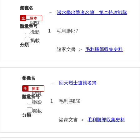
大中家文書
7
文書名
年代
－
潜水艦出撃者名簿 第ニ特攻戦隊
大中家文書（神奈川県）
閲覧
大野毛利家文書
請求番号
数量
1
毛利勝郎7
撮影
大村益次郎文書
掲載
分類
諸家文書 ＞
毛利勝郎収集史料
大本氏収集文書
岡家文書（福栄村）
岡家文書（周南市）
8
文書名
年代
－
回天烈士遺族名簿
岡田家文書（徳地町）
閲覧
請求番号
数量
岡田家文書（萩市）
1
毛利勝郎8
撮影
岡田学収集史料
掲載
分類
諸家文書 ＞
毛利勝郎収集史料
岡藤家文書
岡本家文書（島根県）