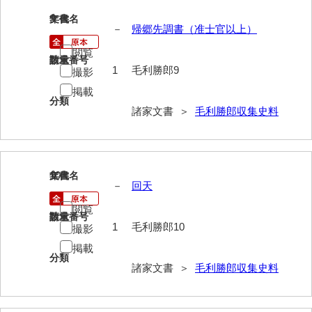
岡本家文書（周防大島町）
9
文書名
年代
－
帰郷先調書（准士官以上）
小川家文書
閲覧
請求番号
数量
小川五郎収集史料
1
毛利勝郎9
撮影
尾崎家文書
掲載
分類
諸家文書 ＞
毛利勝郎収集史料
尾崎家文書（防府市）
小沢家文書（阿東町）
小沢太郎文書
10
文書名
年代
－
回天
小田家文書（山口市吉敷）
閲覧
請求番号
数量
小田家文書（柳井市金屋）
1
毛利勝郎10
撮影
掲載
小田家文書（柳井市和田）
分類
諸家文書 ＞
毛利勝郎収集史料
小田家文書（山口市下小鯖）
小野家文書