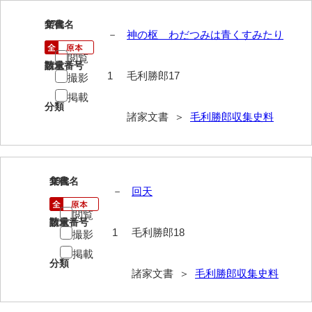
神田一・二宮関係文書
17
文書名
年代
神本正律文書
－
神の枢 わだつみは青くすみたり
閲覧
岸浩文庫
請求番号
数量
1
毛利勝郎17
撮影
岸村家文書
掲載
分類
木津屋家文書
諸家文書 ＞
毛利勝郎収集史料
木梨家文書
木原家文書
18
文書名
年代
－
回天
木部家文書
閲覧
木村家文書
請求番号
数量
1
毛利勝郎18
撮影
木村家文書（山口市）
掲載
分類
木村一人文書
諸家文書 ＞
毛利勝郎収集史料
清川家文書