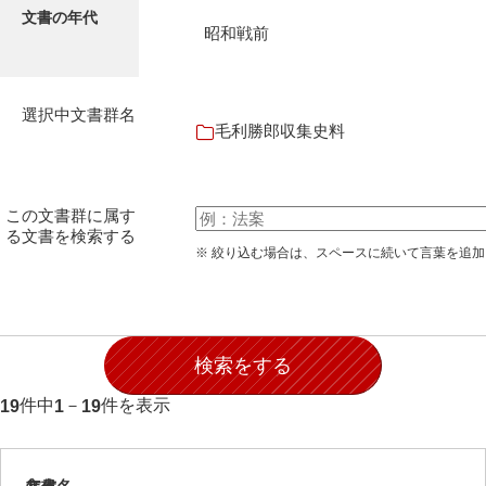
石田家文書（徳山市）
文書の年代
昭和戦前
石田家文書（山口市）
和泉家文書
選択中文書群名
毛利勝郎収集史料
市川家文書
市川家文書(千葉県)
この文書群に属す
市原家文書
る文書を検索する
※ 絞り込む場合は、スペースに続いて言葉を追
厳島神社祭礼堅田中組水上会講文書
厳島神社念仏踊堅田下組流田会講文書
出羽家文書
一宝家文書
件中
－
件を表示
19
1
19
伊藤家文書（須佐町）
伊藤家文書（山口市）
1