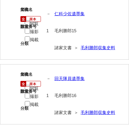
兼田家文書
15
文書名
年代
上村家文書
－
仁科少佐遺墨集
上矢田井手文書
閲覧
請求番号
数量
1
毛利勝郎15
撮影
嘉村家文書
掲載
分類
亀田家文書
諸家文書 ＞
毛利勝郎収集史料
賀屋家文書
河北家文書
16
文書名
年代
河崎家文書
－
回天隊員遺墨集
河崎家文書（旧神代村）
閲覧
請求番号
数量
1
毛利勝郎16
撮影
河田家文書
掲載
分類
河野家文書（美祢市）
諸家文書 ＞
毛利勝郎収集史料
河野英男収集資料