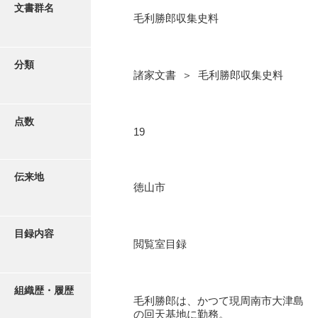
更新履歴
文書群名
毛利勝郎収集史料
阿川家文書
絵図・地図
阿川毛利家文書
分類
諸家文書 ＞ 毛利勝郎収集史料
朝倉家文書
写真・絵はがき
厚母家文書
点数
近代刊行写真帳類
19
阿野家文書
安部家文書
ポスター・リーフレット
伝来地
徳山市
雨村家文書
高画質画像ダウンロード
荒瀬家文書
目録内容
荒瀬家文書（防府市）
閲覧室目録
有福家文書
組織歴・履歴
有馬家文書
毛利勝郎は、かつて現周南市大津島
の回天基地に勤務。