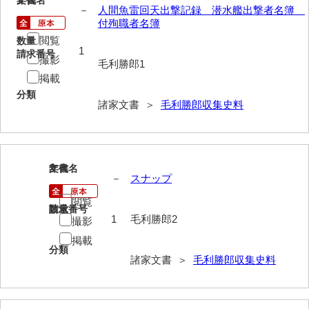
文書名
年代
－
人間魚雷回天出撃記録 潜水艦出撃者名簿
伊藤家文書（宇部市）
付殉職者名簿
閲覧
数量
井上一親文書
1
請求番号
撮影
毛利勝郎1
井上家文書（宇部市）
掲載
井上家文書（大和町）
分類
諸家文書 ＞
毛利勝郎収集史料
井上家文書（防府市）
井上家文書（徳山市）
2
文書名
年代
井上勉家文書（大和町）
－
スナップ
井下家文書（埼玉県）
閲覧
請求番号
数量
1
毛利勝郎2
撮影
井原家文書
掲載
分類
今井家文書
諸家文書 ＞
毛利勝郎収集史料
今川家文書
入江九一文書