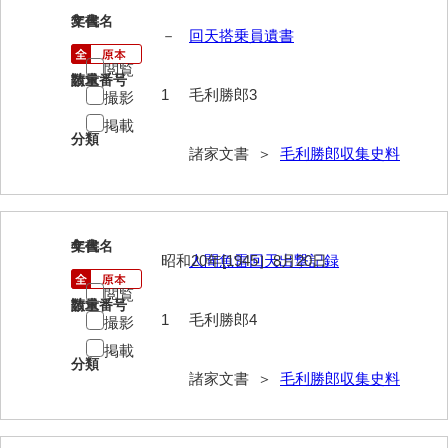
3
文書名
年代
岩崎家文書（秋芳町）
－
回天搭乗員遺書
岩崎家文書（鹿野町）
閲覧
請求番号
数量
1
毛利勝郎3
撮影
岩見博幸収集史料
掲載
分類
上田家文書（防府市）
諸家文書 ＞
毛利勝郎収集史料
上田家文書（横浜市）
上野竹逸文書
4
文書名
年代
上松氏収集文書
昭和20年[1945］8月20日
人間魚雷回天出撃記録
閲覧
氏本家文書
請求番号
数量
1
毛利勝郎4
撮影
宇多田家文書
掲載
分類
内田家文書（豊中市）
諸家文書 ＞
毛利勝郎収集史料
内田家文書（防府市）
内田伸採拓史料