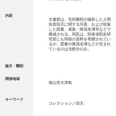
有光家文書
阿武家文書（山口市）
内容
文書群は、毛利勝郎が撮影した人間
阿武家文書（美祢市）
魚雷回天に関する写真、および収集
した図書、遺族・隊員名簿等などで
阿武家文書(美祢市２)
構成される。同氏は、防衛省戦史研
究室にも同様の資料を寄贈されてい
阿武孝太郎文書
るが、図書や隊員名簿などが含まれ
ているのは当館分のみ。
飯田家文書
飯田家文書（福岡県）
論文・翻刻
池田家文書
関係地域
池田邦夫所蔵文書
徳山市大津島
石井丈若撮影写真
キーワード
石川家文書
コレクション／回天
石川卓美文庫