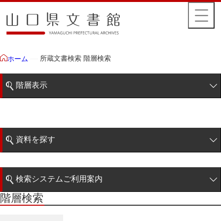
所蔵文書検索 階層検索
ホーム
階層表示
山口県文書館所蔵文書
藩政文書
資料を探す
特定歴史公文書
簡易検索
行政資料
検索システムご利用案内
諸家文書
階層検索
階層検索
検索システムの利用について
青木家文書
詳細検索
赤間家文書