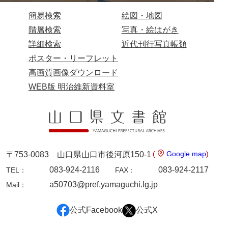
来栖家文書
簡易検索
絵図・地図
階層検索
写真・絵はがき
桑木正道収集史料
詳細検索
近代刊行写真帳類
桑原舳一収集史料
ポスター・リーフレット
原始院文書
高画質画像ダウンロード
WEB版 明治維新資料室
劔持家文書
小泉家文書
高家文書
甲谷家文書
(
Google map
)
〒753-0083 山口県山口市後河原150-1
河内山家文書
083-924-2116
083-924-2117
TEL：
FAX：
a50703@pref.yamaguchi.lg.jp
Mail：
河野家文書（山口市）
河野家文書（藤沢市）
公式Facebook
公式X
香原家文書