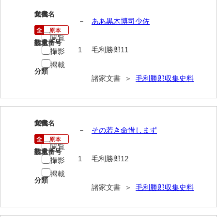
影山家文書
11
文書名
年代
－
ああ黒木博司少佐
鹿島家文書
閲覧
請求番号
数量
梶山家文書
1
毛利勝郎11
撮影
掲載
鍛冶利吉文書
分類
諸家文書 ＞
毛利勝郎収集史料
片岡トミ子自作農地木札
堅田家文書（一般郷土伝来）
堅田家文書（山口市）
12
文書名
年代
－
その若き命惜しまず
堅田家文書（山口市２）
閲覧
請求番号
数量
1
毛利勝郎12
片山家文書（阿東町）
撮影
掲載
片山家文書（下関市豊浦）
分類
諸家文書 ＞
毛利勝郎収集史料
片山家文書（美和町）
月輪寺文書