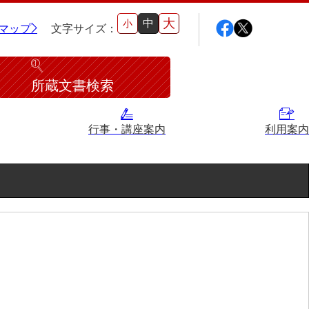
大
中
小
マップ
文字サイズ：
所蔵文書検索
行事・講座案内
利用案内