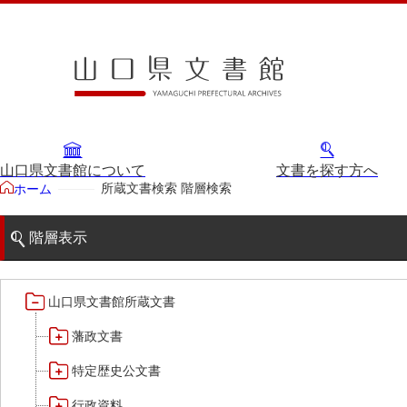
山口県文書館について
文書を探す方へ
所蔵文書検索 階層検索
ホーム
階層表示
山口県文書館所蔵文書
藩政文書
特定歴史公文書
行政資料