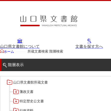
山口県文書館について
文書を探す方へ
所蔵文書検索 階層検索
ホーム
階層表示
山口県文書館所蔵文書
藩政文書
特定歴史公文書
行政資料