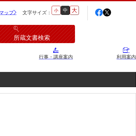
大
中
小
マップ
文字サイズ：
所蔵文書検索
行事・講座案内
利用案内