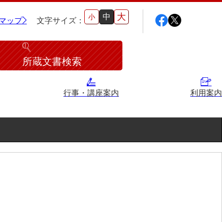
大
中
小
マップ
文字サイズ：
所蔵文書検索
行事・講座案内
利用案内