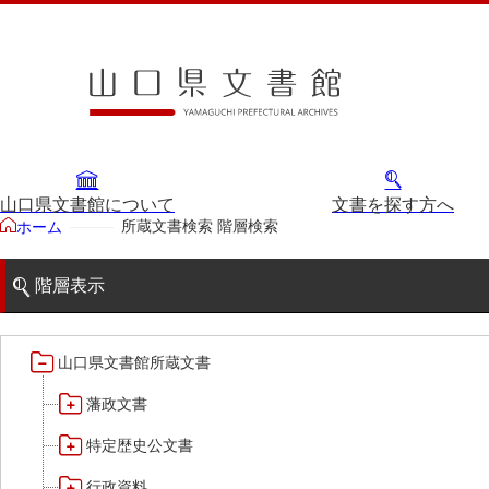
山口県文書館について
文書を探す方へ
所蔵文書検索 階層検索
ホーム
階層表示
山口県文書館所蔵文書
藩政文書
特定歴史公文書
行政資料