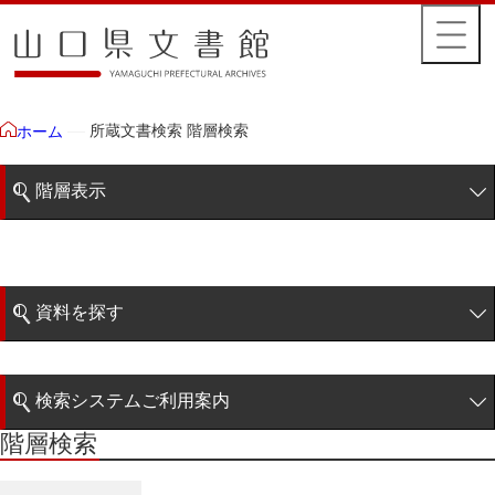
所蔵文書検索 階層検索
ホーム
階層表示
山口県文書館所蔵文書
藩政文書
資料を探す
特定歴史公文書
簡易検索
行政資料
検索システムご利用案内
諸家文書
階層検索
階層検索
検索システムの利用について
青木家文書
詳細検索
赤間家文書