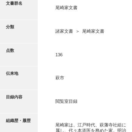
更新履歴
文書群名
尾崎家文書
阿川家文書
絵図・地図
阿川毛利家文書
分類
諸家文書 ＞ 尾崎家文書
朝倉家文書
写真・絵はがき
厚母家文書
点数
近代刊行写真帳類
136
阿野家文書
安部家文書
ポスター・リーフレット
伝来地
萩市
雨村家文書
高画質画像ダウンロード
荒瀬家文書
目録内容
荒瀬家文書（防府市）
閲覧室目録
有福家文書
組織歴・履歴
有馬家文書
尾崎家は、江戸時代、萩藩寺社組に
属し、代々本道医を務めた家。明治