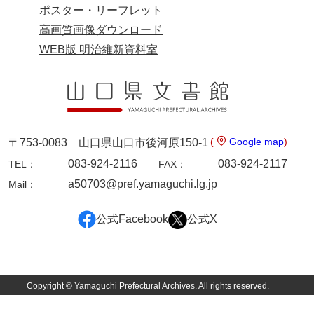
ポスター・リーフレット
内海家文書
高画質画像ダウンロード
WEB版 明治維新資料室
宇野家文書
馬屋原家文書
梅村明文書
浦家文書
(
Google map
)
〒753-0083 山口県山口市後河原150-1
江浪家文書
083-924-2116
083-924-2117
TEL：
FAX：
a50703@pref.yamaguchi.lg.jp
Mail：
惠本家文書
恵良宏収集文書
公式Facebook
公式X
相木家文書
大田家文書
Copyright © Yamaguchi Prefectural Archives. All rights reserved.
大谷家文書