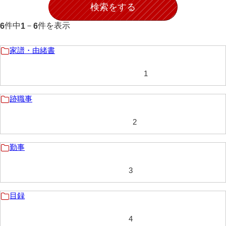
伊藤家文書（宇部市）
件中
－
件を表示
6
1
6
井上一親文書
井上家文書（宇部市）
家譜・由緒書
井上家文書（大和町）
1
井上家文書（防府市）
跡職事
井上家文書（徳山市）
2
井上勉家文書（大和町）
井下家文書（埼玉県）
勤事
井原家文書
3
今井家文書
目録
今川家文書
4
入江九一文書