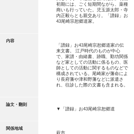
有光家文書
初期には、ごく短期間ながら、薬種
商いも行っていた。児玉源太郎・寺
阿武家文書（山口市）
内正毅らとも親交あり。「譜録」お
43尾崎宗恕郷道家。
阿武家文書（美祢市）
阿武家文書(美祢市２)
内容
「譜録」お43尾崎宗恕郷道家の伝
阿武孝太郎文書
来文書。 江戸時代のものが中心
で、家譜・由緒書、跡職、勤功関係
飯田家文書
など家としての活動に係るもの、医
師としての活動に関するものなどで
飯田家文書（福岡県）
構成されている。尾崎家が藩命によ
り長府藩や津和野藩などに派遣さ
池田家文書
れ、往診した際の文書も含まれる。
池田邦夫所蔵文書
石井丈若撮影写真
論文・翻刻
▼「譜録」お43尾崎宗恕郷道
石川家文書
石川卓美文庫
関係地域
萩市