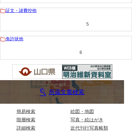
岩崎家文書（秋芳町）
証文・諸費控他
岩崎家文書（鹿野町）
5
岩見博幸収集史料
免許状他
上田家文書（防府市）
6
上田家文書（横浜市）
上野竹逸文書
上松氏収集文書
氏本家文書
所蔵文書検索
宇多田家文書
内田家文書（豊中市）
簡易検索
絵図・地図
階層検索
写真・絵はがき
内田家文書（防府市）
詳細検索
近代刊行写真帳類
内田伸採拓史料