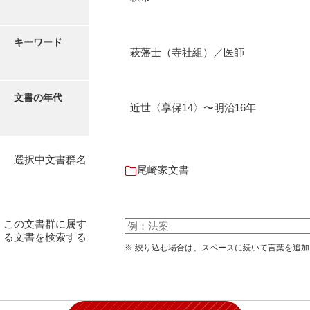
石田家文書（徳山市）
石田家文書（山口市）
キーワード
萩藩士（寺社組）／医師
和泉家文書
市川家文書
文書の年代
近世〈享保14〉〜明治16年
市川家文書(千葉県)
市原家文書
選択中文書群名
厳島神社祭礼堅田中組水上会講文書
尾崎家文書
厳島神社念仏踊堅田下組流田会講文書
出羽家文書
この文書群に属す
る文書を検索する
一宝家文書
※ 絞り込む場合は、スペースに続いて言葉を追
伊藤家文書（須佐町）
伊藤家文書（山口市）