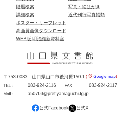
大中家文書
階層検索
写真・絵はがき
大中家文書（神奈川県）
詳細検索
近代刊行写真帳類
ポスター・リーフレット
大野毛利家文書
高画質画像ダウンロード
大村益次郎文書
WEB版 明治維新資料室
大本氏収集文書
岡家文書（福栄村）
岡家文書（周南市）
(
Google map
)
〒753-0083 山口県山口市後河原150-1
岡田家文書（徳地町）
083-924-2116
083-924-2117
TEL：
FAX：
岡田家文書（萩市）
a50703@pref.yamaguchi.lg.jp
Mail：
岡田学収集史料
公式Facebook
公式X
岡藤家文書
岡本家文書（島根県）