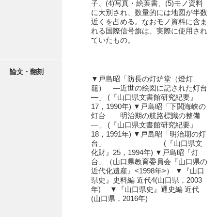
子、(4)写真・絵葉書、(5)モノ資料
石田家文書（徳山市）
に大別され、数量的には地図が半数
近くを占める。なおモノ資料に含ま
石田家文書（山口市）
れる国際信号旗は、実際に使用され
ていたもの。
和泉家文書
市川家文書
論文・翻刻
▼戸島昭「防長の灯炉堂（燈灯
市川家文書(千葉県)
籠） ―近世の絵図に記された灯台
―」 (『山口県文書館研究紀要』
市原家文書
17，1990年) ▼戸島昭「下関海峡の
灯台 ―明治期の航路標識の整備
厳島神社祭礼堅田中組水上会講文書
―」 (『山口県文書館研究紀要』
18，1991年) ▼戸島昭「明治期の灯
厳島神社念仏踊堅田下組流田会講文書
台」 (『山口県文
化財』25，1994年) ▼戸島昭「灯
出羽家文書
台」（山口県教育委員会『山口県の
近代化遺産』<1998年>） ▼『山口
一宝家文書
県史』史料編 近代4(山口県，2003
年) ▼『山口県史』通史編 近代
伊藤家文書（須佐町）
(山口県，2016年)
伊藤家文書（山口市）