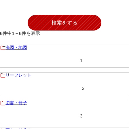
岩崎家文書（秋芳町）
岩崎家文書（鹿野町）
岩見博幸収集史料
件中
－
件を表示
6
1
6
上田家文書（防府市）
海図・地図
上田家文書（横浜市）
1
上野竹逸文書
上松氏収集文書
リーフレット
氏本家文書
2
宇多田家文書
図書・冊子
内田家文書（豊中市）
3
内田家文書（防府市）
内田伸採拓史料