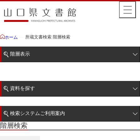
所蔵文書検索 階層検索
ホーム
階層表示
山口県文書館所蔵文書
藩政文書
資料を探す
特定歴史公文書
簡易検索
行政資料
検索システムご利用案内
諸家文書
階層検索
階層検索
検索システムの利用について
青木家文書
詳細検索
赤間家文書