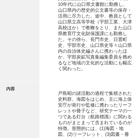
有光家文書
10年代に山口県文書館に勤務し、
山口県内の歴史的公文書等の保存・
阿武家文書（山口市）
活用に尽力した。途中、教員として
山口県立高等学校（宇部工業、大津
阿武家文書（美祢市）
高校ほか）で教鞭をとり、また山口
県教育庁文化財保護課にも勤務し
阿武家文書(美祢市２)
た。その傍ら、長門市史、日置町
史、宇部市史、山口県史等々山口県
阿武孝太郎文書
内の自治体史編さんに携わったほ
か、宇部炭鉱写真集編集委員を務め
飯田家文書
るなど地域の文化的な活動にも幅広
く関わった。
飯田家文書（福岡県）
池田家文書
内容
戸島昭の諸活動の過程で集積された
池田邦夫所蔵文書
史料群。海図をはじめ、主に海上保
安庁が発行や監修に携わったリーフ
石井丈若撮影写真
レットや冊子など、研究テーマの一
つである灯台（航路標識）に関わる
石川家文書
ものがまとまって含まれているのが
特徴。形態的には、(1)海図・地
石川卓美文庫
図、(2)リーフレット、(3)図書・冊