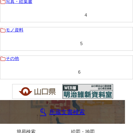
写真・絵葉書
内海家文書
4
宇野家文書
モノ資料
馬屋原家文書
5
梅村明文書
浦家文書
その他
江浪家文書
6
惠本家文書
恵良宏収集文書
相木家文書
所蔵文書検索
大田家文書
大谷家文書
簡易検索
絵図・地図