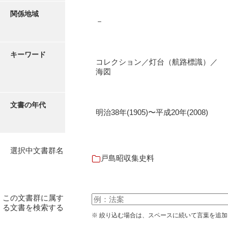
伊藤家文書（宇部市）
関係地域
－
井上一親文書
井上家文書（宇部市）
キーワード
コレクション／灯台（航路標識）／
井上家文書（大和町）
海図
井上家文書（防府市）
文書の年代
井上家文書（徳山市）
明治38年(1905)〜平成20年(2008)
井上勉家文書（大和町）
井下家文書（埼玉県）
選択中文書群名
戸島昭収集史料
井原家文書
今井家文書
この文書群に属す
今川家文書
る文書を検索する
※ 絞り込む場合は、スペースに続いて言葉を追
入江九一文書