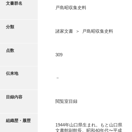
更新履歴
文書群名
戸島昭収集史料
阿川家文書
絵図・地図
阿川毛利家文書
分類
諸家文書 ＞ 戸島昭収集史料
朝倉家文書
写真・絵はがき
厚母家文書
点数
近代刊行写真帳類
309
阿野家文書
安部家文書
ポスター・リーフレット
伝来地
－
雨村家文書
高画質画像ダウンロード
荒瀬家文書
目録内容
荒瀬家文書（防府市）
閲覧室目録
有福家文書
組織歴・履歴
有馬家文書
1944年山口県生まれ。もと山口県
文書館副館長。昭和40年代〜平成