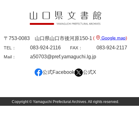
影山家文書
鹿島家文書
梶山家文書
(
Google map
)
〒753-0083 山口県山口市後河原150-1
鍛冶利吉文書
083-924-2116
083-924-2117
TEL：
FAX：
片岡トミ子自作農地木札
a50703@pref.yamaguchi.lg.jp
Mail：
堅田家文書（一般郷土伝来）
公式Facebook
公式X
堅田家文書（山口市）
堅田家文書（山口市２）
片山家文書（阿東町）
Copyright © Yamaguchi Prefectural Archives. All rights reserved.
片山家文書（下関市豊浦）
片山家文書（美和町）
月輪寺文書