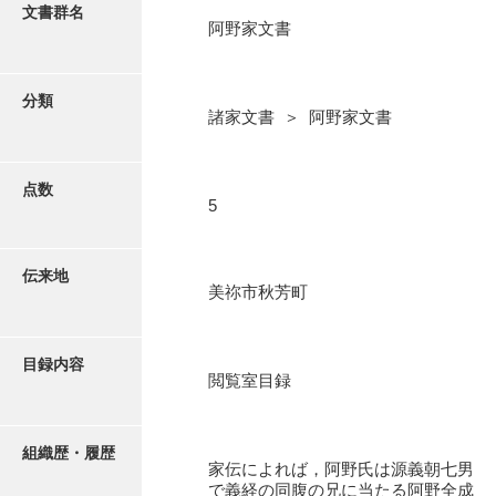
更新履歴
文書群名
阿野家文書
阿川家文書
絵図・地図
阿川毛利家文書
分類
諸家文書 ＞ 阿野家文書
朝倉家文書
写真・絵はがき
厚母家文書
点数
近代刊行写真帳類
5
阿野家文書
安部家文書
ポスター・リーフレット
伝来地
美祢市秋芳町
雨村家文書
高画質画像ダウンロード
荒瀬家文書
目録内容
荒瀬家文書（防府市）
閲覧室目録
有福家文書
組織歴・履歴
有馬家文書
家伝によれば，阿野氏は源義朝七男
で義経の同腹の兄に当たる阿野全成