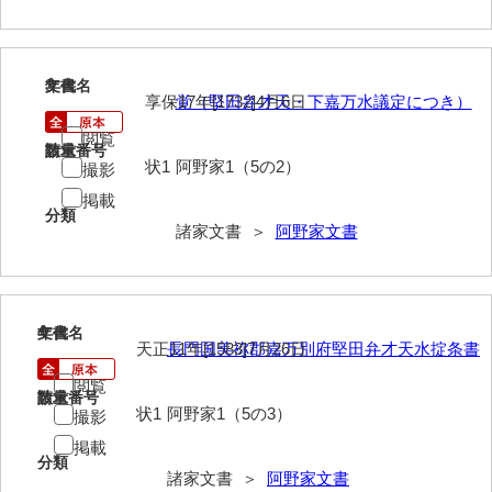
内海家文書
宇野家文書
3
文書名
年代
享保17年[1732]4月6日
覚（堅田弁才天・下嘉万水議定につき）
馬屋原家文書
閲覧
請求番号
数量
状1
阿野家1（5の2）
梅村明文書
撮影
掲載
浦家文書
分類
諸家文書 ＞
阿野家文書
江浪家文書
惠本家文書
4
文書名
年代
恵良宏収集文書
天正11年[1583]7月26日
長門国美祢郡嘉万別府堅田弁才天水掟条書
相木家文書
閲覧
請求番号
数量
状1
阿野家1（5の3）
撮影
大田家文書
掲載
大谷家文書
分類
諸家文書 ＞
阿野家文書