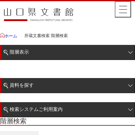
所蔵文書検索 階層検索
ホーム
階層表示
山口県文書館所蔵文書
藩政文書
資料を探す
特定歴史公文書
簡易検索
行政資料
検索システムご利用案内
諸家文書
階層検索
階層検索
検索システムの利用について
青木家文書
詳細検索
赤間家文書