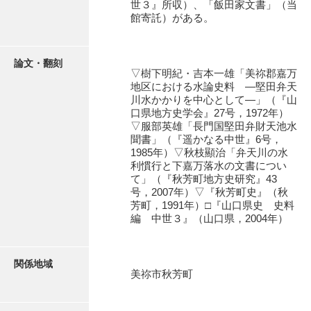
世３』所収）、「飯田家文書」（当
石田家文書（徳山市）
館寄託）がある。
石田家文書（山口市）
和泉家文書
論文・翻刻
▽樹下明紀・吉本一雄「美祢郡嘉万
地区における水論史料 ―堅田弁天
市川家文書
川水かかりを中心として―」（『山
口県地方史学会』27号，1972年）
市川家文書(千葉県)
▽服部英雄「長門国堅田弁財天池水
聞書」（『遥かなる中世』6号，
市原家文書
1985年）▽秋枝顯治「弁天川の水
利慣行と下嘉万落水の文書につい
厳島神社祭礼堅田中組水上会講文書
て」（『秋芳町地方史研究』43
号，2007年）▽『秋芳町史』（秋
厳島神社念仏踊堅田下組流田会講文書
芳町，1991年）□『山口県史 史料
編 中世３』（山口県，2004年）
出羽家文書
一宝家文書
関係地域
伊藤家文書（須佐町）
美祢市秋芳町
伊藤家文書（山口市）