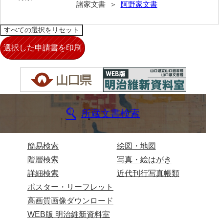
諸家文書 ＞
阿野家文書
岡本家文書（周防大島町）
小川家文書
小川五郎収集史料
尾崎家文書
尾崎家文書（防府市）
小沢家文書（阿東町）
所蔵文書検索
小沢太郎文書
小田家文書（山口市吉敷）
簡易検索
絵図・地図
小田家文書（柳井市金屋）
階層検索
写真・絵はがき
詳細検索
近代刊行写真帳類
小田家文書（柳井市和田）
ポスター・リーフレット
小田家文書（山口市下小鯖）
高画質画像ダウンロード
小野家文書
WEB版 明治維新資料室