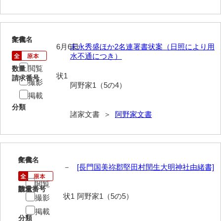
大中家文書
大中家文書（神奈川県）
5
文書名
年代
大野毛利家文書
6月6日
末永秀盛ほか2名連署書状案（日照により用
水不通につき）
大村益次郎文書
閲覧
数量
状1
請求番号
大本氏収集文書
撮影
阿野家1（5の4）
掲載
岡家文書（福栄村）
分類
諸家文書 ＞
阿野家文書
岡家文書（周南市）
岡田家文書（徳地町）
岡田家文書（萩市）
6
文書名
年代
－
[長門国美祢郡堅田村閏生大明神社由緒書]
岡田学収集史料
閲覧
請求番号
数量
岡藤家文書
状1
阿野家1（5の5）
撮影
岡本家文書（島根県）
掲載
分類