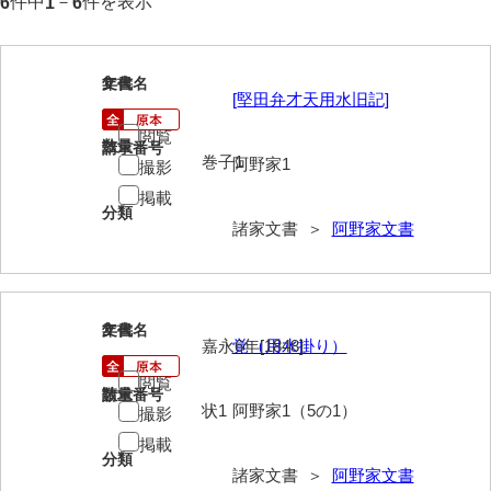
件中
－
件を表示
6
1
6
岩崎家文書（秋芳町）
岩崎家文書（鹿野町）
1
文書名
年代
[堅田弁才天用水旧記]
岩見博幸収集史料
閲覧
数量
請求番号
上田家文書（防府市）
巻子1
阿野家1
撮影
掲載
上田家文書（横浜市）
分類
諸家文書 ＞
阿野家文書
上野竹逸文書
上松氏収集文書
氏本家文書
2
文書名
年代
嘉永6年[1848]
覚（用水掛り）
宇多田家文書
閲覧
請求番号
数量
内田家文書（豊中市）
状1
阿野家1（5の1）
撮影
掲載
内田家文書（防府市）
分類
諸家文書 ＞
阿野家文書
内田伸採拓史料