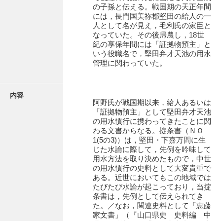
有光家文書
の子孫と伝える。戦国期の天正年間
には，長門国美祢郡堅田の給人の一
阿武家文書（山口市）
人として名が見え，毛利氏の家臣と
なっていた。その後帰農し，18世
阿武家文書（美祢市）
紀の享保年間には「証拠物預主」と
いう役職名で，堅田弁才天池の用水
阿武家文書(美祢市２)
管理に関わっていた。
阿武孝太郎文書
内容
飯田家文書
阿野氏が戦国期以来，給人あるいは
「証拠物預主」として堅田弁才天池
飯田家文書（福岡県）
の用水慣行に携わってきたことに関
わる文書からなる。掟条書（ＮＯ
池田家文書
1(5の3)）は，堅田・下嘉万間に生
じた水論に際して，先例を吟味して
池田邦夫所蔵文書
用水方法を取り決めたもので，中世
の用水慣行の史料として大変貴重で
石井丈若撮影写真
ある。近世においてもこの地域では
たびたび水論が起こっており，当掟
石川家文書
条書は，先例として伝えられてき
た。／なお，関連史料として「恵藤
石川卓美文庫
家文書」（『山口県史 史料編 中