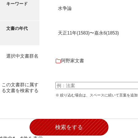
キーワード
伊藤家文書（宇部市）
水争論
井上一親文書
文書の年代
井上家文書（宇部市）
天正11年(1583)〜嘉永6(1853)
井上家文書（大和町）
井上家文書（防府市）
選択中文書群名
阿野家文書
井上家文書（徳山市）
井上勉家文書（大和町）
この文書群に属す
井下家文書（埼玉県）
る文書を検索する
※ 絞り込む場合は、スペースに続いて言葉を追
井原家文書
今井家文書
今川家文書
入江九一文書