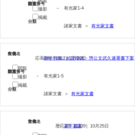
閲覧
請求番号
数量
岡本家文書（周防大島町）
－
有光家1-4
撮影
小川家文書
掲載
分類
諸家文書 ＞
有光家文書
小川五郎収集史料
尾崎家文書
尾崎家文書（防府市）
6
文書名
年代
応長2年［1312］2月20日
御使尚修・給主幸政・惣公文武久連署書下案
小沢家文書（阿東町）
閲覧
請求番号
数量
小沢太郎文書
－
有光家1-5
撮影
掲載
小田家文書（山口市吉敷）
分類
諸家文書 ＞
有光家文書
小田家文書（柳井市金屋）
小田家文書（柳井市和田）
小田家文書（山口市下小鯖）
7
文書名
年代
暦応2年［1339］10月25日
某下書案
小野家文書