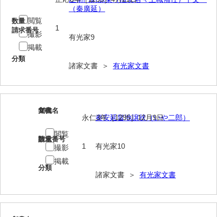
（秦廣延）
来栖家文書
閲覧
数量
1
請求番号
桑木正道収集史料
撮影
有光家9
掲載
桑原舳一収集史料
分類
諸家文書 ＞
有光家文書
原始院文書
劔持家文書
小泉家文書
18
文書名
年代
永仁3年［1295］12月9日
秦安延畠地譲状（いや二郎）
高家文書
閲覧
請求番号
数量
甲谷家文書
1
有光家10
撮影
河内山家文書
掲載
分類
諸家文書 ＞
有光家文書
河野家文書（山口市）
河野家文書（藤沢市）
香原家文書