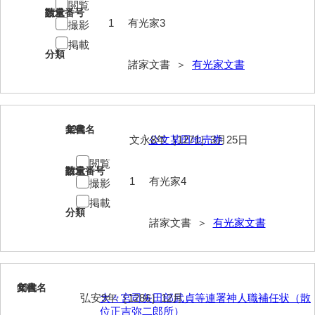
兼田家文書
閲覧
請求番号
数量
1
有光家3
撮影
上村家文書
掲載
分類
上矢田井手文書
諸家文書 ＞
有光家文書
嘉村家文書
亀田家文書
12
文書名
年代
賀屋家文書
文永8年［1271］3月25日
公文某田地売券
河北家文書
閲覧
請求番号
数量
1
有光家4
撮影
河崎家文書
掲載
分類
河崎家文書（旧神代村）
諸家文書 ＞
有光家文書
河田家文書
河野家文書（美祢市）
13
文書名
年代
河野英男収集資料
弘安9年［1286］12月
大々宮司矢田部武貞等連署神人職補任状（散
位正吉弥二郎所）