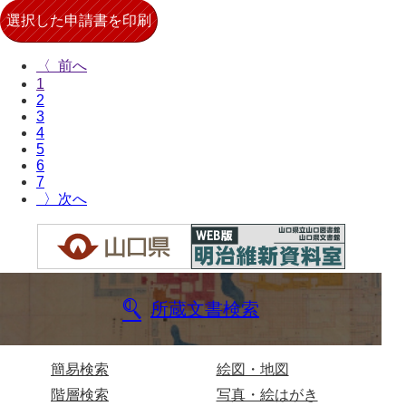
坂本自治会文書
佐川家文書（平生町佐合島）
〈
佐川家文書（大島町）
1
2
桜井家文書
3
4
桜井家文書（宇部市）
5
6
櫻井家文書（山口市）
7
〉
佐倉谷家文書
佐々木家文書（美祢市）
佐々木家文書（山口市）
所蔵文書検索
佐々木家文書
佐々木均文書
簡易検索
絵図・地図
佐世家文書
階層検索
写真・絵はがき