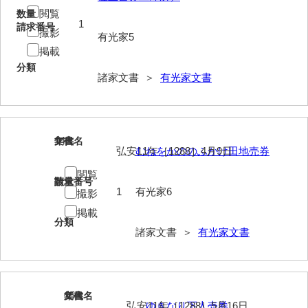
神田一・二宮関係文書
閲覧
数量
1
請求番号
撮影
神本正律文書
有光家5
掲載
岸浩文庫
分類
諸家文書 ＞
有光家文書
岸村家文書
木津屋家文書
木梨家文書
14
文書名
年代
弘安11年［1288］4月9日
むねをかののふかけ田地売券
木原家文書
閲覧
請求番号
数量
木部家文書
1
有光家6
撮影
掲載
木村家文書
分類
諸家文書 ＞
有光家文書
木村家文書（山口市）
木村一人文書
清川家文書
15
文書名
年代
弘安11年［1288］5月16日
ゆきなり下人売券