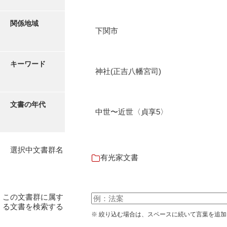
伊藤家文書（宇部市）
関係地域
井上一親文書
下関市
井上家文書（宇部市）
キーワード
井上家文書（大和町）
神社(正吉八幡宮司)
井上家文書（防府市）
文書の年代
井上家文書（徳山市）
中世〜近世〈貞享5〉
井上勉家文書（大和町）
井下家文書（埼玉県）
選択中文書群名
有光家文書
井原家文書
今井家文書
この文書群に属す
今川家文書
る文書を検索する
※ 絞り込む場合は、スペースに続いて言葉を追
入江九一文書