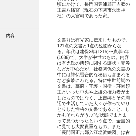
有光家文書
頃にかけて、長門国豊浦郡正吉郷の
正吉八幡宮（現在の下関市永田神
阿武家文書（山口市）
社）の大宮司であった家。
阿武家文書（美祢市）
内容
阿武家文書(美祢市２)
文書群は有光家に伝来したもので、
121点の文書と1点の絵図からな
阿武孝太郎文書
る。年代は建保3年(1215)〜貞享5年
(1688)で、大半が中世のもの。内容
飯田家文書
は有光氏の所領に関する譲状・売券
などが中心だが、社務関係の文書の
飯田家文書（福岡県）
中には神仏習合的な秘伝も含まれる
など多岐にわたる。特に中世前期の
池田家文書
文書は、幕府・守護・国衙・荘園領
主といった中央や上級の権力者が出
池田邦夫所蔵文書
したものではなく、正吉郷とその周
辺で生活していた人々が作ってやり
石井丈若撮影写真
とりした性格の文書であること、し
かもそれらがうぶ"な状態でまとま
石川家文書
って見つかったという点で、全国的
に見ても大変貴重なもの。また、
石川卓美文庫
「長門国正吉郷入江塩浜絵図」は古