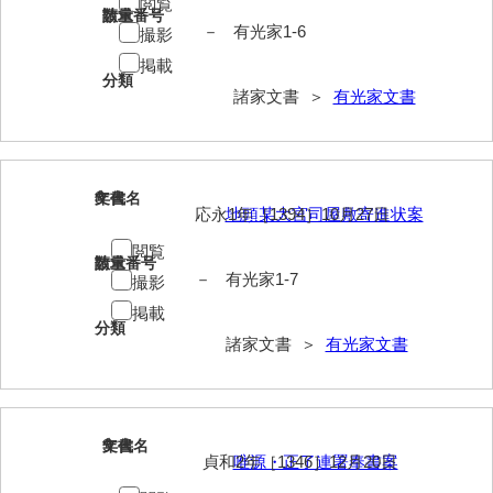
閲覧
請求番号
数量
影山家文書
－
有光家1-6
撮影
掲載
鹿島家文書
分類
諸家文書 ＞
有光家文書
梶山家文書
鍛冶利吉文書
片岡トミ子自作農地木札
8
文書名
年代
応永1年［1394］10月27日
地頭某大宮司屋敷寄進状案
堅田家文書（一般郷土伝来）
閲覧
請求番号
数量
堅田家文書（山口市）
－
有光家1-7
撮影
掲載
堅田家文書（山口市２）
分類
諸家文書 ＞
有光家文書
片山家文書（阿東町）
片山家文書（下関市豊浦）
片山家文書（美和町）
9
文書名
年代
貞和2年［1346］12月20日
唯源・正了連署奉書案
月輪寺文書