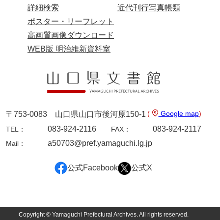
佐田家文書
詳細検索
近代刊行写真帳類
ポスター・リーフレット
佐田家文書（山口市２）
高画質画像ダウンロード
貞時家文書
WEB版 明治維新資料室
佐藤家文書
佐藤正彦収集資料
塩田家文書
(
Google map
)
〒753-0083 山口県山口市後河原150-1
塩見家文書
083-924-2116
083-924-2117
TEL：
FAX：
重岡家文書
a50703@pref.yamaguchi.lg.jp
Mail：
重富家文書
公式Facebook
公式X
重冨家文書(山口市)
志道家文書
宍戸家文書
Copyright © Yamaguchi Prefectural Archives. All rights reserved.