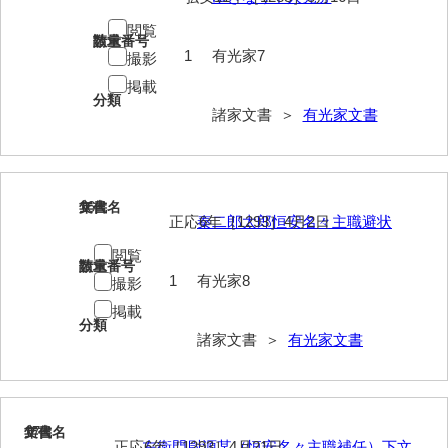
清末毛利家文書
閲覧
請求番号
数量
1
有光家7
口羽家文書
撮影
掲載
国司家文書
分類
諸家文書 ＞
有光家文書
国光家文書
国守家文書
16
文書名
年代
国行家文書
正応6年［1293］4月2日
秦二郎太郎恒安名々主職避状
熊谷家文書
閲覧
請求番号
数量
1
有光家8
撮影
熊谷家文書（山口市）
掲載
熊野家文書（防府市）
分類
諸家文書 ＞
有光家文書
蔵田家文書
倉橋家文書
17
文書名
年代
栗林家文書
正応6年［1293］4月21日
左衛門尉源某（恒安名々主職補任）下文