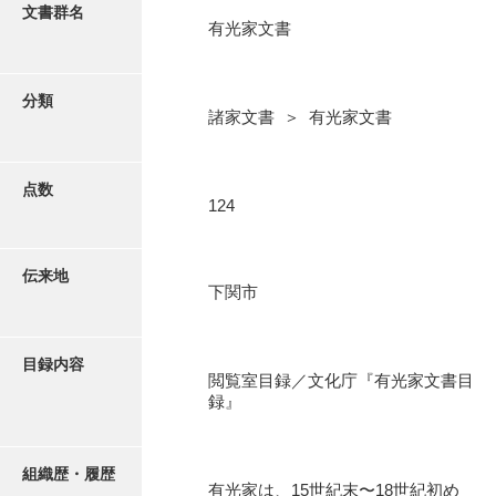
更新履歴
文書群名
有光家文書
阿川家文書
絵図・地図
阿川毛利家文書
分類
諸家文書 ＞ 有光家文書
朝倉家文書
写真・絵はがき
厚母家文書
点数
近代刊行写真帳類
124
阿野家文書
安部家文書
ポスター・リーフレット
伝来地
下関市
雨村家文書
高画質画像ダウンロード
荒瀬家文書
目録内容
荒瀬家文書（防府市）
閲覧室目録／文化庁『有光家文書目
録』
有福家文書
有馬家文書
組織歴・履歴
有光家は、15世紀末〜18世紀初め