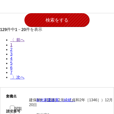
岩崎家文書（秋芳町）
岩崎家文書（鹿野町）
岩見博幸収集史料
件中
－
件を表示
129
1
20
上田家文書（防府市）
〈
1
上田家文書（横浜市）
2
3
上野竹逸文書
4
5
上松氏収集文書
6
7
氏本家文書
〉
宇多田家文書
内田家文書（豊中市）
1
文書名
年代
建保3年［1215］2月～（貞和2年［1346］）12月
有光家重書案 （続紙）
内田家文書（防府市）
20日
閲覧
請求番号
内田伸採拓史料