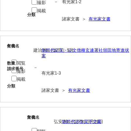
－
有光家1-2
撮影
大中家文書
掲載
大中家文書（神奈川県）
分類
諸家文書 ＞
有光家文書
大野毛利家文書
大村益次郎文書
4
文書名
年代
大本氏収集文書
建治3年［1277］5月
地頭代紀某・公文僧種玄連署社領田地寄進状
案
岡家文書（福栄村）
閲覧
数量
－
請求番号
岡家文書（周南市）
撮影
有光家1-3
掲載
岡田家文書（徳地町）
分類
諸家文書 ＞
有光家文書
岡田家文書（萩市）
岡田学収集史料
岡藤家文書
5
文書名
年代
弘安2年［1279］9月26日
地頭代沙弥某下文案
岡本家文書（島根県）