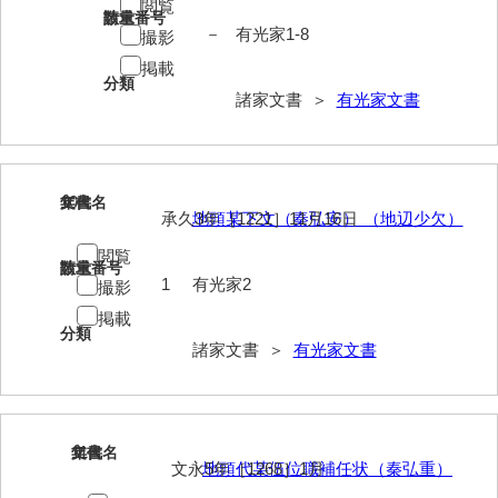
閲覧
請求番号
数量
－
有光家1-8
勝間田家文書
撮影
掲載
桂家文書（防府市）
分類
諸家文書 ＞
有光家文書
桂家文書（宇部市1）
桂家文書（宇部市2）
10
文書名
年代
桂家文書（下関市長府）
承久3年［1221］11月16日
地頭某下文（秦弘安） （地辺少欠）
桂家文書（大阪市）
閲覧
請求番号
数量
1
有光家2
撮影
門井家文書
掲載
金津家文書
分類
諸家文書 ＞
有光家文書
金谷家文書
金子家文書
11
文書名
年代
兼重家文書
文永5年［1268］1月
地頭代某伍位職補任状（秦弘重）