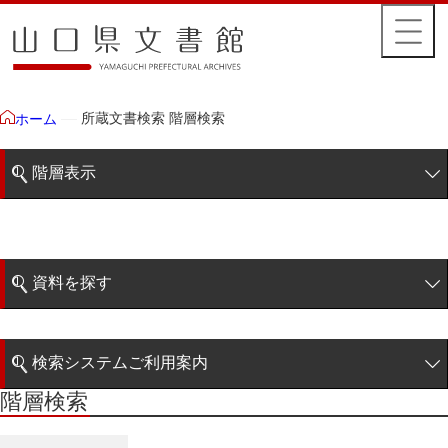
所蔵文書検索 階層検索
ホーム
階層表示
山口県文書館所蔵文書
藩政文書
資料を探す
特定歴史公文書
簡易検索
行政資料
検索システムご利用案内
諸家文書
階層検索
階層検索
検索システムの利用について
青木家文書
詳細検索
赤間家文書