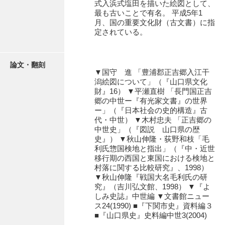
式入浜式塩田を描いた絵図として、
石田家文書（徳山市）
最も古いことで有名。 平成5年1
月、国の重要文化財（古文書）に指
石田家文書（山口市）
定されている。
和泉家文書
市川家文書
論文・翻刻
▼国守 進 「豊浦郡正吉郷入江干
潟絵図について」（『山口県文化
市川家文書(千葉県)
財』16） ▼平瀬直樹 「長門国正吉
郷の中世ー『有光家文書』の世界
市原家文書
ー」（『日本社会の史的構造』古
代・中世） ▼木村忠夫 「正吉郷の
厳島神社祭礼堅田中組水上会講文書
中世史」（『図説 山口県の歴
史』） ▼秋山伸隆・荻野和枝「毛
厳島神社念仏踊堅田下組流田会講文書
利氏惣国検地と指出」（『中・近世
移行期の西国と東国における検地と
出羽家文書
村落に関する比較研究』、1998）
▼秋山伸隆『戦国大名毛利氏の研
一宝家文書
究』（吉川弘文館、1998） ▼『よ
しみ史誌』中世編 ▼文書館ニュー
伊藤家文書（須佐町）
ス24(1990) ■『下関市史』資料編３
■『山口県史』史料編中世3(2004)
伊藤家文書（山口市）