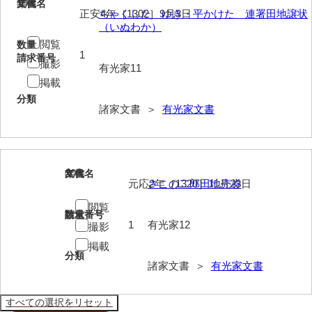
19
文書名
年代
正安4年［1302］9月3日
ちゃくしたゝゆき・平かけたゝ連署田地譲状
兄部家文書
（いぬわか）
閲覧
数量
興隆寺文書
1
請求番号
撮影
有光家11
小嶋家文書
掲載
分類
御所河内大堤水子中文書
諸家文書 ＞
有光家文書
小山家文書
近藤清石文庫
20
文書名
年代
雑賀家文書
元応2年［1320］11月23日
さこの二郎田地売券
閲覧
斉藤家文書（山口市）
請求番号
数量
1
有光家12
撮影
斉藤家文書（徳地町）
掲載
分類
佐伯隆収集史料
諸家文書 ＞
有光家文書
坂田軍一文書