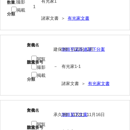
有光家1
撮影
数量
1
掲載
内海家文書
分類
諸家文書 ＞
有光家文書
宇野家文書
馬屋原家文書
梅村明文書
2
文書名
年代
建保3年［1215］2月
地頭平某等連署下分案
浦家文書
閲覧
請求番号
数量
江浪家文書
－
有光家1-1
撮影
掲載
惠本家文書
分類
諸家文書 ＞
有光家文書
恵良宏収集文書
相木家文書
3
大田家文書
文書名
年代
承久3年［1221］11月16日
地頭某下文案
大谷家文書
閲覧
請求番号
数量