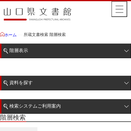
所蔵文書検索 階層検索
ホーム
階層表示
山口県文書館所蔵文書
藩政文書
資料を探す
特定歴史公文書
簡易検索
行政資料
検索システムご利用案内
諸家文書
階層検索
階層検索
検索システムの利用について
青木家文書
詳細検索
赤間家文書