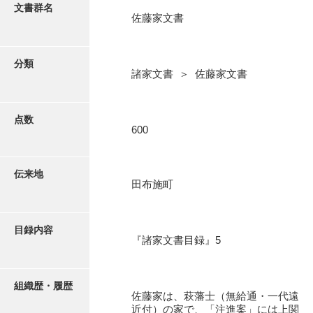
更新履歴
文書群名
佐藤家文書
阿川家文書
絵図・地図
阿川毛利家文書
分類
諸家文書 ＞ 佐藤家文書
朝倉家文書
写真・絵はがき
厚母家文書
点数
近代刊行写真帳類
600
阿野家文書
安部家文書
ポスター・リーフレット
伝来地
田布施町
雨村家文書
高画質画像ダウンロード
荒瀬家文書
目録内容
荒瀬家文書（防府市）
『諸家文書目録』5
有福家文書
組織歴・履歴
有馬家文書
佐藤家は、萩藩士（無給通・一代遠
近付）の家で、「注進案」には上関