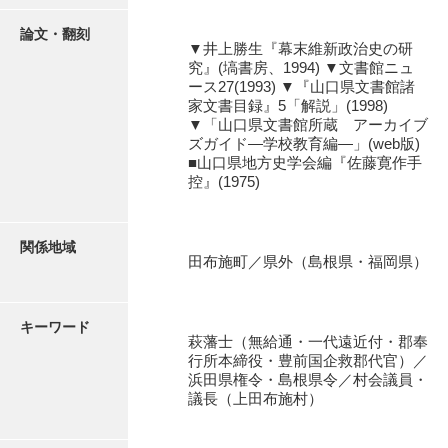
石田家文書（徳山市）
論文・翻刻
▼井上勝生『幕末維新政治史の研
石田家文書（山口市）
究』(塙書房、1994) ▼文書館ニュ
ース27(1993) ▼『山口県文書館諸
和泉家文書
家文書目録』5「解説」(1998)
▼「山口県文書館所蔵 アーカイブ
市川家文書
ズガイド―学校教育編―」(web版)
■山口県地方史学会編『佐藤寛作手
市川家文書(千葉県)
控』(1975)
市原家文書
厳島神社祭礼堅田中組水上会講文書
関係地域
田布施町／県外（島根県・福岡県）
厳島神社念仏踊堅田下組流田会講文書
出羽家文書
キーワード
萩藩士（無給通・一代遠近付・郡奉
一宝家文書
行所本締役・豊前国企救郡代官）／
浜田県権令・島根県令／村会議員・
伊藤家文書（須佐町）
議長（上田布施村）
伊藤家文書（山口市）