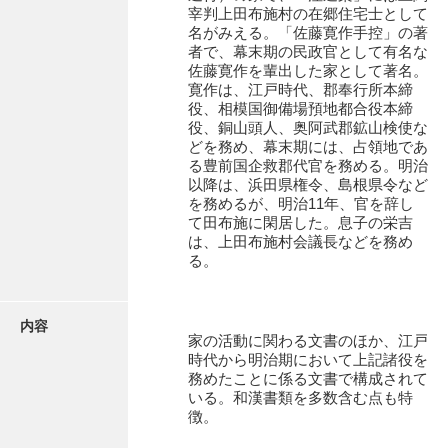
有光家文書
宰判上田布施村の在郷住宅士として
名がみえる。「佐藤寛作手控」の著
阿武家文書（山口市）
者で、幕末期の民政官として有名な
佐藤寛作を輩出した家として著名。
阿武家文書（美祢市）
寛作は、江戸時代、郡奉行所本締
役、相模国御備場預地都合役本締
阿武家文書(美祢市２)
役、銅山頭人、奥阿武郡鉱山検使な
どを務め、幕末期には、占領地であ
阿武孝太郎文書
る豊前国企救郡代官を務める。明治
以降は、浜田県権令、島根県令など
飯田家文書
を務めるが、明治11年、官を辞し
て田布施に閑居した。息子の栄吉
飯田家文書（福岡県）
は、上田布施村会議長などを務め
る。
池田家文書
池田邦夫所蔵文書
内容
家の活動に関わる文書のほか、江戸
石井丈若撮影写真
時代から明治期において上記諸役を
務めたことに係る文書で構成されて
石川家文書
いる。和漢書類を多数含む点も特
徴。
石川卓美文庫