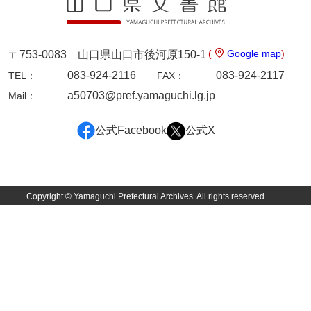
大中家文書
大中家文書（神奈川県）
(
Google map
)
〒753-0083 山口県山口市後河原150-1
大野毛利家文書
083-924-2116
083-924-2117
TEL：
FAX：
大村益次郎文書
a50703@pref.yamaguchi.lg.jp
Mail：
大本氏収集文書
公式Facebook
公式X
岡家文書（福栄村）
岡家文書（周南市）
岡田家文書（徳地町）
Copyright © Yamaguchi Prefectural Archives. All rights reserved.
岡田家文書（萩市）
岡田学収集史料
岡藤家文書
岡本家文書（島根県）