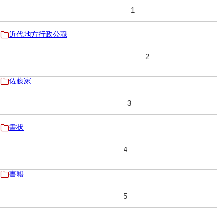
1
岩崎家文書（秋芳町）
岩崎家文書（鹿野町）
近代地方行政公職
岩見博幸収集史料
2
上田家文書（防府市）
佐藤家
上田家文書（横浜市）
3
上野竹逸文書
上松氏収集文書
書状
氏本家文書
4
宇多田家文書
書籍
内田家文書（豊中市）
5
内田家文書（防府市）
内田伸採拓史料