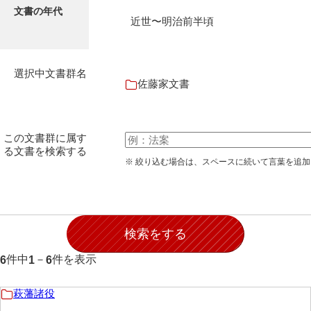
文書の年代
伊藤家文書（宇部市）
近世〜明治前半頃
井上一親文書
井上家文書（宇部市）
選択中文書群名
佐藤家文書
井上家文書（大和町）
井上家文書（防府市）
この文書群に属す
井上家文書（徳山市）
る文書を検索する
※ 絞り込む場合は、スペースに続いて言葉を追
井上勉家文書（大和町）
井下家文書（埼玉県）
井原家文書
今井家文書
件中
－
件を表示
6
1
6
今川家文書
萩藩諸役
入江九一文書