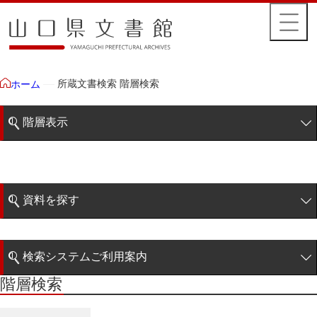
所蔵文書検索 階層検索
ホーム
階層表示
山口県文書館所蔵文書
藩政文書
資料を探す
特定歴史公文書
簡易検索
行政資料
検索システムご利用案内
諸家文書
階層検索
階層検索
検索システムの利用について
青木家文書
詳細検索
赤間家文書