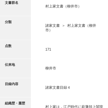
更新履歴
文書群名
村上家文書（柳井市）
阿川家文書
絵図・地図
阿川毛利家文書
分類
諸家文書 ＞ 村上家文書（柳井
朝倉家文書
写真・絵はがき
市）
厚母家文書
近代刊行写真帳類
阿野家文書
点数
171
安部家文書
ポスター・リーフレット
雨村家文書
伝来地
柳井市
高画質画像ダウンロード
荒瀬家文書
荒瀬家文書（防府市）
目録内容
諸家文書目録４
有福家文書
有馬家文書
組織歴・履歴
村上家は，江戸時代に萩藩領上関宰