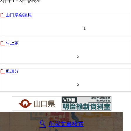
件中
－
件を表示
3
1
3
岩崎家文書（秋芳町）
山口県会議員
岩崎家文書（鹿野町）
1
岩見博幸収集史料
上田家文書（防府市）
村上家
上田家文書（横浜市）
2
上野竹逸文書
追加分
上松氏収集文書
3
氏本家文書
宇多田家文書
内田家文書（豊中市）
内田家文書（防府市）
所蔵文書検索
内田伸採拓史料