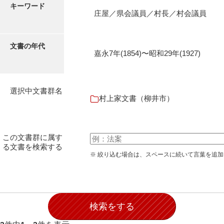
キーワード
伊藤家文書（宇部市）
庄屋／県会議員／村長／村会議員
井上一親文書
文書の年代
井上家文書（宇部市）
嘉永7年(1854)〜昭和29年(1927)
井上家文書（大和町）
井上家文書（防府市）
選択中文書群名
村上家文書（柳井市）
井上家文書（徳山市）
井上勉家文書（大和町）
この文書群に属す
井下家文書（埼玉県）
る文書を検索する
※ 絞り込む場合は、スペースに続いて言葉を追
井原家文書
今井家文書
今川家文書
入江九一文書