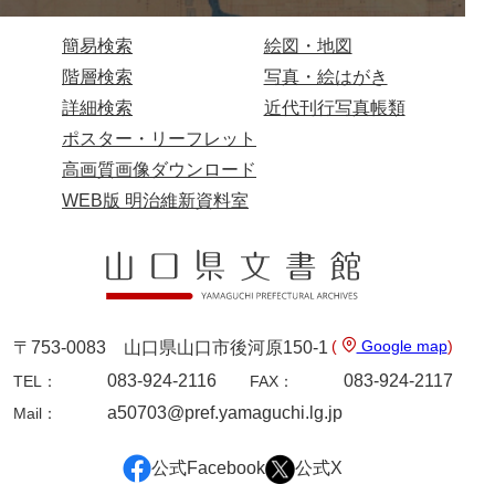
内海家文書
簡易検索
絵図・地図
階層検索
写真・絵はがき
宇野家文書
詳細検索
近代刊行写真帳類
馬屋原家文書
ポスター・リーフレット
梅村明文書
高画質画像ダウンロード
WEB版 明治維新資料室
浦家文書
江浪家文書
惠本家文書
恵良宏収集文書
(
Google map
)
〒753-0083 山口県山口市後河原150-1
相木家文書
083-924-2116
083-924-2117
TEL：
FAX：
a50703@pref.yamaguchi.lg.jp
Mail：
大田家文書
大谷家文書
公式Facebook
公式X