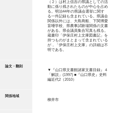
（２）は村上信吉の県議としての活
石田家文書（徳山市）
動に係り残されたものが中心を占め
る。明治44年の県議会選挙に関す
石田家文書（山口市）
る一件記録も含まれている。県議会
関係以外には、大島商船、下関博愛
和泉家文書
盲唖学校、県農事試験場関係の文書
がある。県会議員集合写真も残る。
市川家文書
蔵書印「伊保庄村上文庫図書記」を
持つものがまとまって含まれている
市川家文書(千葉県)
が，「伊保庄村上文庫」の詳細は不
明である。
市原家文書
厳島神社祭礼堅田中組水上会講文書
論文・翻刻
▼『山口県文書館諸家文書目録』４
厳島神社念仏踊堅田下組流田会講文書
「解説」(1997) ■『山口県史』史料
編近代2（2010）
出羽家文書
一宝家文書
関係地域
伊藤家文書（須佐町）
柳井市
伊藤家文書（山口市）