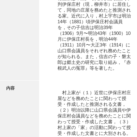
有光家文書
判伊保庄村（現，柳井市）に居住し
て，同地の庄屋を務めたと推測され
阿武家文書（山口市）
る家。近代に入り，村上宇市は明治
14年（1881）頃伊保庄村会議員
阿武家文書（美祢市）
を，その子信吉は明治39年
（1906）9月〜明治43年（1900）10
阿武家文書(美祢市２)
月に伊保庄村長を，明治44年
（1911）10月〜大正3年（1914）に
阿武孝太郎文書
山口県会議員をそれぞれ務めたこと
が知られる。また，信吉の子・磐太
飯田家文書
郎は郷土史の研究に取り組み，『赤
根武人の冤罪』等を著した。
飯田家文書（福岡県）
池田家文書
内容
村上家が（１）近世に伊保庄村庄
池田邦夫所蔵文書
屋などを務めたことに関わって授
受・作成したと推測される文書，
石井丈若撮影写真
（２）明治以降に山口県会議員や伊
保庄村会議員などを務めたことに関
石川家文書
わって授受・作成した文書，（３）
村上家の「家」の活動に関わって授
石川卓美文庫
受・作成した文書とに大別される。