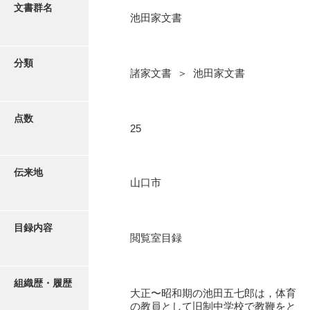
更新履歴
文書群名
池田家文書
阿川家文書
絵図・地図
阿川毛利家文書
分類
諸家文書 ＞ 池田家文書
朝倉家文書
写真・絵はがき
厚母家文書
点数
近代刊行写真帳類
25
阿野家文書
安部家文書
ポスター・リーフレット
伝来地
山口市
雨村家文書
高画質画像ダウンロード
荒瀬家文書
目録内容
荒瀬家文書（防府市）
閲覧室目録
有福家文書
組織歴・履歴
有馬家文書
大正〜昭和期の池田五七郎は，体育
の教員として旧制中学校で教鞭をと