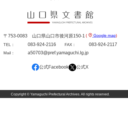
宇多田家文書
内田家文書（豊中市）
内田家文書（防府市）
(
Google map
)
〒753-0083 山口県山口市後河原150-1
内田伸採拓史料
083-924-2116
083-924-2117
TEL：
FAX：
a50703@pref.yamaguchi.lg.jp
Mail：
内海家文書
宇野家文書
公式Facebook
公式X
馬屋原家文書
梅村明文書
Copyright © Yamaguchi Prefectural Archives. All rights reserved.
浦家文書
江浪家文書
惠本家文書