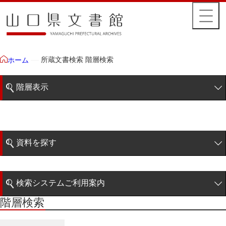
所蔵文書検索 階層検索
ホーム
階層表示
山口県文書館所蔵文書
藩政文書
資料を探す
特定歴史公文書
簡易検索
行政資料
検索システムご利用案内
諸家文書
階層検索
階層検索
検索システムの利用について
青木家文書
詳細検索
赤間家文書