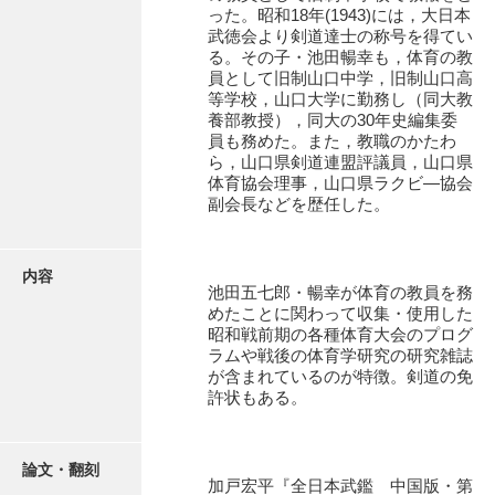
有光家文書
った。昭和18年(1943)には，大日本
武徳会より剣道達士の称号を得てい
阿武家文書（山口市）
る。その子・池田暢幸も，体育の教
員として旧制山口中学，旧制山口高
阿武家文書（美祢市）
等学校，山口大学に勤務し（同大教
養部教授），同大の30年史編集委
阿武家文書(美祢市２)
員も務めた。また，教職のかたわ
ら，山口県剣道連盟評議員，山口県
阿武孝太郎文書
体育協会理事，山口県ラクビ―協会
副会長などを歴任した。
飯田家文書
飯田家文書（福岡県）
内容
池田五七郎・暢幸が体育の教員を務
池田家文書
めたことに関わって収集・使用した
昭和戦前期の各種体育大会のプログ
武術
ラムや戦後の体育学研究の研究雑誌
が含まれているのが特徴。剣道の免
体育
許状もある。
芸能・学問
山口大学30年史
論文・翻刻
加戸宏平『全日本武鑑 中国版・第