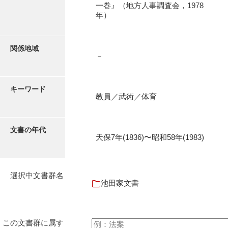
一巻』（地方人事調査会，1978
池田邦夫所蔵文書
年）
石井丈若撮影写真
石川家文書
関係地域
－
石川卓美文庫
石田家文書（徳山市）
キーワード
教員／武術／体育
石田家文書（山口市）
和泉家文書
文書の年代
天保7年(1836)〜昭和58年(1983)
市川家文書
市川家文書(千葉県)
選択中文書群名
市原家文書
池田家文書
厳島神社祭礼堅田中組水上会講文書
厳島神社念仏踊堅田下組流田会講文書
この文書群に属す