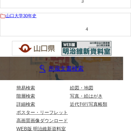
3
井原家文書
山口大学30年史
今井家文書
4
今川家文書
入江九一文書
岩崎家文書（秋芳町）
岩崎家文書（鹿野町）
所蔵文書検索
岩見博幸収集史料
上田家文書（防府市）
簡易検索
絵図・地図
階層検索
写真・絵はがき
上田家文書（横浜市）
詳細検索
近代刊行写真帳類
上野竹逸文書
ポスター・リーフレット
上松氏収集文書
高画質画像ダウンロード
WEB版 明治維新資料室
氏本家文書