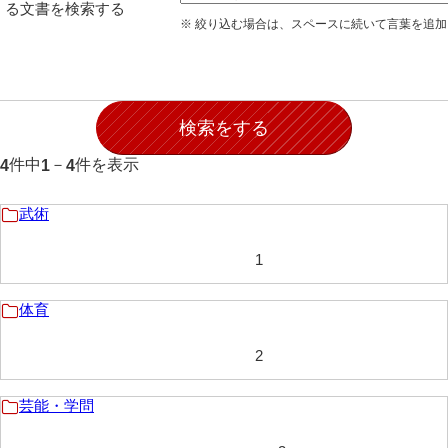
る文書を検索する
出羽家文書
※ 絞り込む場合は、スペースに続いて言葉を追
一宝家文書
伊藤家文書（須佐町）
伊藤家文書（山口市）
件中
－
件を表示
4
1
4
伊藤家文書（宇部市）
井上一親文書
武術
井上家文書（宇部市）
1
井上家文書（大和町）
体育
井上家文書（防府市）
2
井上家文書（徳山市）
井上勉家文書（大和町）
芸能・学問
井下家文書（埼玉県）