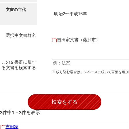
石田家文書（徳山市）
文書の年代
明治2〜平成16年
石田家文書（山口市）
和泉家文書
選択中文書群名
市川家文書
吉田家文書（藤沢市）
市川家文書(千葉県)
市原家文書
この文書群に属す
る文書を検索する
厳島神社祭礼堅田中組水上会講文書
※ 絞り込む場合は、スペースに続いて言葉を追
厳島神社念仏踊堅田下組流田会講文書
出羽家文書
一宝家文書
件中
－
件を表示
3
1
3
伊藤家文書（須佐町）
伊藤家文書（山口市）
吉田家