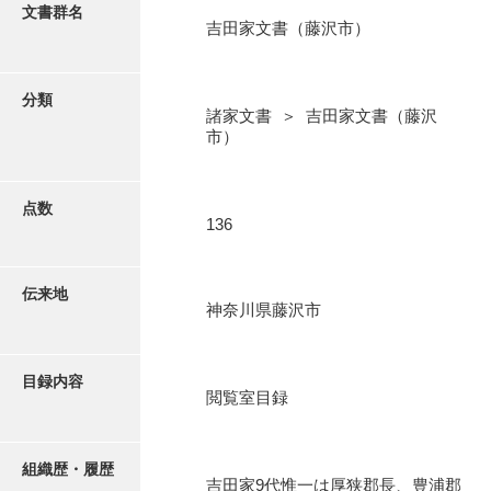
更新履歴
文書群名
吉田家文書（藤沢市）
阿川家文書
絵図・地図
阿川毛利家文書
分類
諸家文書 ＞ 吉田家文書（藤沢
朝倉家文書
写真・絵はがき
市）
厚母家文書
近代刊行写真帳類
阿野家文書
点数
136
安部家文書
ポスター・リーフレット
雨村家文書
伝来地
神奈川県藤沢市
高画質画像ダウンロード
荒瀬家文書
荒瀬家文書（防府市）
目録内容
閲覧室目録
有福家文書
有馬家文書
組織歴・履歴
吉田家9代惟一は厚狭郡長、豊浦郡