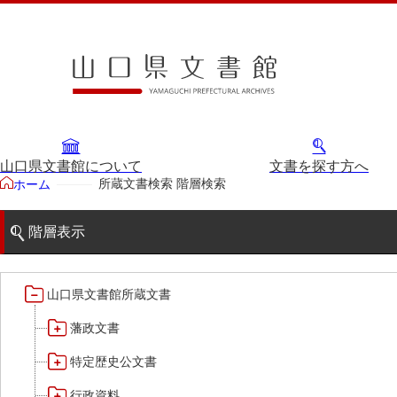
山口県文書館について
文書を探す方へ
所蔵文書検索 階層検索
ホーム
階層表示
山口県文書館所蔵文書
藩政文書
特定歴史公文書
行政資料