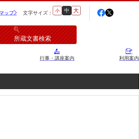
大
中
小
マップ
文字サイズ：
所蔵文書検索
行事・講座案内
利用案内