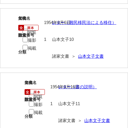
影山家文書
鹿島家文書
10
文書名
年代
1954年8月6日
レター（難民移民法による移住）
梶山家文書
閲覧
請求番号
数量
1
山本文子10
鍛冶利吉文書
撮影
掲載
片岡トミ子自作農地木札
分類
諸家文書 ＞
山本文子文書
堅田家文書（一般郷土伝来）
堅田家文書（山口市）
11
文書名
年代
堅田家文書（山口市２）
1954年8月16日
レター（書の説明）
片山家文書（阿東町）
閲覧
請求番号
数量
1
山本文子11
撮影
片山家文書（下関市豊浦）
掲載
片山家文書（美和町）
分類
諸家文書 ＞
山本文子文書
月輪寺文書