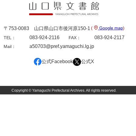
坂本自治会文書
佐川家文書（平生町佐合島）
佐川家文書（大島町）
(
Google map
)
〒753-0083 山口県山口市後河原150-1
桜井家文書
083-924-2116
083-924-2117
TEL：
FAX：
a50703@pref.yamaguchi.lg.jp
Mail：
桜井家文書（宇部市）
櫻井家文書（山口市）
公式Facebook
公式X
佐倉谷家文書
佐々木家文書（美祢市）
Copyright © Yamaguchi Prefectural Archives. All rights reserved.
佐々木家文書（山口市）
佐々木家文書
佐々木均文書
佐世家文書