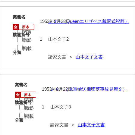
岩崎家文書（秋芳町）
2
文書名
年代
岩崎家文書（鹿野町）
1953年5月28日
レター（Queenエリザベス戴冠式祝辞）
閲覧
岩見博幸収集史料
請求番号
数量
1
山本文子2
撮影
上田家文書（防府市）
掲載
分類
上田家文書（横浜市）
諸家文書 ＞
山本文子文書
上野竹逸文書
上松氏収集文書
3
文書名
年代
1953年6月22日
レター（米軍輸送機墜落事故見舞文）
氏本家文書
閲覧
宇多田家文書
請求番号
数量
1
山本文子3
撮影
内田家文書（豊中市）
掲載
分類
内田家文書（防府市）
諸家文書 ＞
山本文子文書
内田伸採拓史料