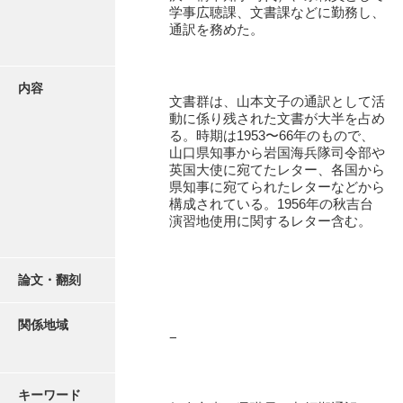
有光家文書
学事広聴課、文書課などに勤務し、
通訳を務めた。
阿武家文書（山口市）
阿武家文書（美祢市）
内容
文書群は、山本文子の通訳として活
阿武家文書(美祢市２)
動に係り残された文書が大半を占め
る。時期は1953〜66年のもので、
阿武孝太郎文書
山口県知事から岩国海兵隊司令部や
英国大使に宛てたレター、各国から
飯田家文書
県知事に宛てられたレターなどから
構成されている。1956年の秋吉台
飯田家文書（福岡県）
演習地使用に関するレター含む。
池田家文書
池田邦夫所蔵文書
論文・翻刻
石井丈若撮影写真
関係地域
−
石川家文書
石川卓美文庫
キーワード