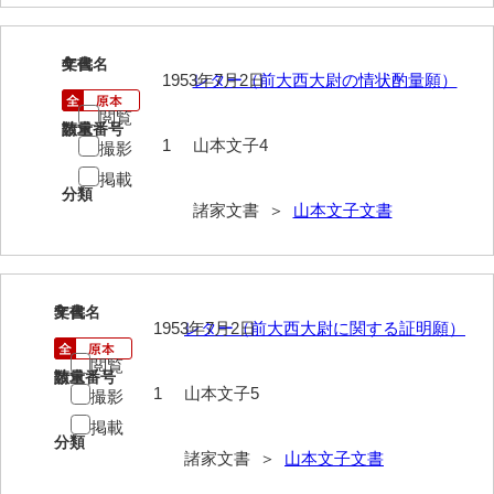
内海家文書
4
文書名
年代
1953年7月2日
レター（前大西大尉の情状酌量願）
宇野家文書
閲覧
馬屋原家文書
請求番号
数量
1
山本文子4
撮影
梅村明文書
掲載
分類
浦家文書
諸家文書 ＞
山本文子文書
江浪家文書
惠本家文書
5
文書名
年代
1953年7月2日
レター（前大西大尉に関する証明願）
恵良宏収集文書
閲覧
相木家文書
請求番号
数量
1
山本文子5
撮影
大田家文書
掲載
分類
諸家文書 ＞
山本文子文書
大谷家文書