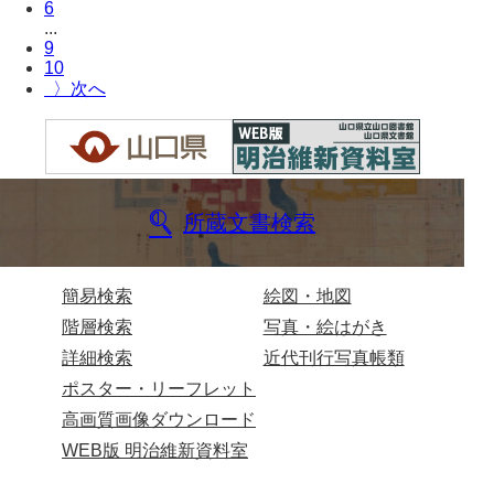
6
...
兄部家文書
9
10
興隆寺文書
〉
小嶋家文書
御所河内大堤水子中文書
小山家文書
所蔵文書検索
近藤清石文庫
雑賀家文書
簡易検索
絵図・地図
階層検索
写真・絵はがき
斉藤家文書（山口市）
詳細検索
近代刊行写真帳類
斉藤家文書（徳地町）
ポスター・リーフレット
佐伯隆収集史料
高画質画像ダウンロード
WEB版 明治維新資料室
坂田軍一文書