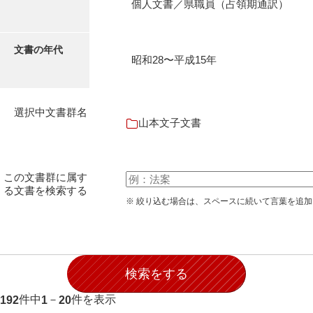
個人文書／県職員（占領期通訳）
石田家文書（徳山市）
石田家文書（山口市）
文書の年代
昭和28〜平成15年
和泉家文書
市川家文書
選択中文書群名
市川家文書(千葉県)
山本文子文書
市原家文書
厳島神社祭礼堅田中組水上会講文書
この文書群に属す
る文書を検索する
厳島神社念仏踊堅田下組流田会講文書
※ 絞り込む場合は、スペースに続いて言葉を追
出羽家文書
一宝家文書
伊藤家文書（須佐町）
件中
－
件を表示
192
1
20
伊藤家文書（山口市）