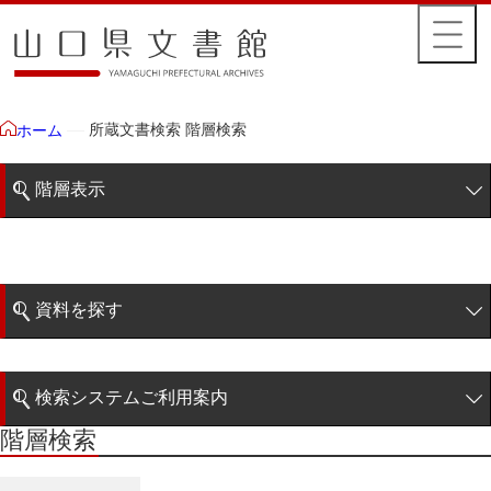
所蔵文書検索 階層検索
ホーム
階層表示
山口県文書館所蔵文書
藩政文書
資料を探す
特定歴史公文書
簡易検索
行政資料
検索システムご利用案内
諸家文書
階層検索
階層検索
検索システムの利用について
青木家文書
詳細検索
赤間家文書