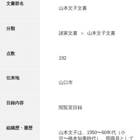
更新履歴
文書群名
山本文子文書
阿川家文書
絵図・地図
阿川毛利家文書
分類
諸家文書 ＞ 山本文子文書
朝倉家文書
写真・絵はがき
厚母家文書
点数
近代刊行写真帳類
192
阿野家文書
安部家文書
ポスター・リーフレット
伝来地
山口市
雨村家文書
高画質画像ダウンロード
荒瀬家文書
目録内容
荒瀬家文書（防府市）
閲覧室目録
有福家文書
組織歴・履歴
有馬家文書
山本文子は、1950〜60年代（小
沢〜橋本知事時代）、県職員として