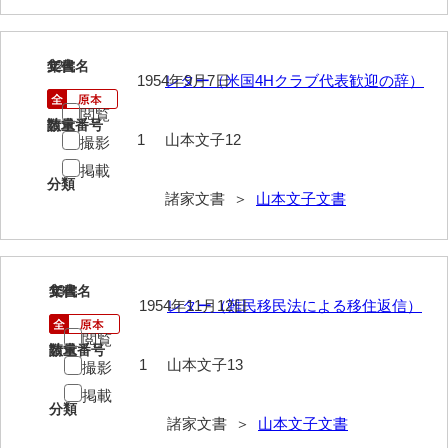
勝間田家文書
12
文書名
年代
桂家文書（防府市）
1954年9月7日
レター（米国4Hクラブ代表歓迎の辞）
桂家文書（宇部市1）
閲覧
請求番号
数量
1
山本文子12
撮影
桂家文書（宇部市2）
掲載
桂家文書（下関市長府）
分類
諸家文書 ＞
山本文子文書
桂家文書（大阪市）
門井家文書
13
文書名
年代
金津家文書
1954年11月12日
レター（難民移民法による移住返信）
金谷家文書
閲覧
請求番号
数量
1
山本文子13
撮影
金子家文書
掲載
分類
兼重家文書
諸家文書 ＞
山本文子文書