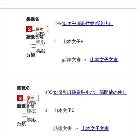
岡本家文書（周防大島町）
小川家文書
8
文書名
年代
1954年7月6日
レター（若竹寮感謝状）
小川五郎収集史料
閲覧
請求番号
数量
尾崎家文書
1
山本文子8
撮影
掲載
尾崎家文書（防府市）
分類
諸家文書 ＞
山本文子文書
小沢家文書（阿東町）
小沢太郎文書
小田家文書（山口市吉敷）
9
文書名
年代
1954年7月17日
レター（桜畠駐屯地一部開放の件）
小田家文書（柳井市金屋）
閲覧
請求番号
数量
小田家文書（柳井市和田）
1
山本文子9
撮影
掲載
小田家文書（山口市下小鯖）
分類
諸家文書 ＞
山本文子文書
小野家文書