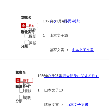
清末毛利家文書
口羽家文書
18
文書名
年代
1955年11月4日
レター（移民申請）
国司家文書
閲覧
請求番号
数量
国光家文書
1
山本文子18
撮影
国守家文書
掲載
分類
諸家文書 ＞
山本文子文書
国行家文書
熊谷家文書
熊谷家文書（山口市）
19
文書名
年代
1956年1月25日
レター（本間太助氏に関する件）
熊野家文書（防府市）
閲覧
請求番号
数量
蔵田家文書
1
山本文子19
撮影
倉橋家文書
掲載
分類
諸家文書 ＞
山本文子文書
栗林家文書