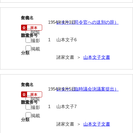
大中家文書
大中家文書（神奈川県）
6
文書名
年代
1954年4月3日
レター（司令官への送別の辞）
大野毛利家文書
閲覧
請求番号
数量
大村益次郎文書
1
山本文子6
撮影
大本氏収集文書
掲載
分類
諸家文書 ＞
山本文子文書
岡家文書（福栄村）
岡家文書（周南市）
岡田家文書（徳地町）
7
文書名
年代
1954年6月5日
レター（臨時議会決議案提出）
岡田家文書（萩市）
閲覧
請求番号
数量
岡田学収集史料
1
山本文子7
撮影
岡藤家文書
掲載
分類
諸家文書 ＞
山本文子文書
岡本家文書（島根県）