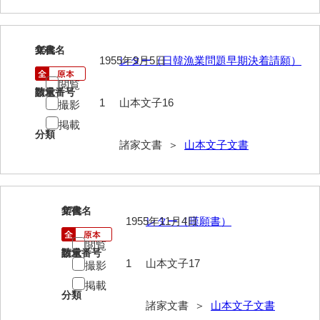
神田一・二宮関係文書
神本正律文書
16
文書名
年代
1955年9月5日
レター（日韓漁業問題早期決着請願）
岸浩文庫
閲覧
岸村家文書
請求番号
数量
1
山本文子16
撮影
木津屋家文書
掲載
分類
木梨家文書
諸家文書 ＞
山本文子文書
木原家文書
木部家文書
17
文書名
年代
1955年11月4日
レター（嘆願書）
木村家文書
閲覧
木村家文書（山口市）
請求番号
数量
1
山本文子17
撮影
木村一人文書
掲載
分類
諸家文書 ＞
山本文子文書
清川家文書