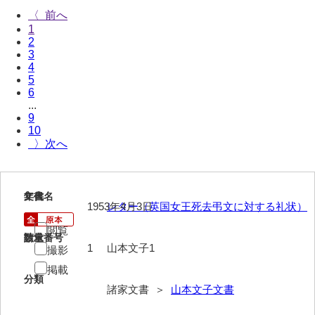
〈
伊藤家文書（宇部市）
1
2
井上一親文書
3
4
井上家文書（宇部市）
5
6
井上家文書（大和町）
...
9
井上家文書（防府市）
10
〉
井上家文書（徳山市）
井上勉家文書（大和町）
1
文書名
年代
井下家文書（埼玉県）
1953年4月3日
レター（英国女王死去弔文に対する礼状）
井原家文書
閲覧
請求番号
数量
1
山本文子1
撮影
今井家文書
掲載
分類
今川家文書
諸家文書 ＞
山本文子文書
入江九一文書