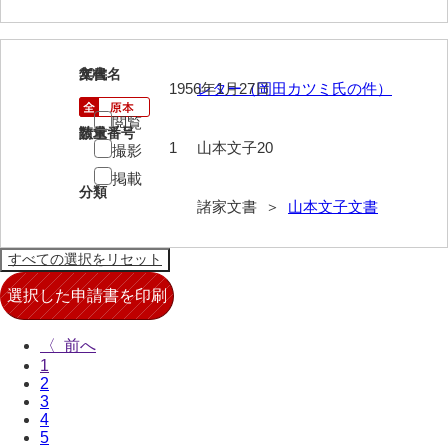
来栖家文書
桑木正道収集史料
20
文書名
年代
1956年1月27日
レター（岡田カツミ氏の件）
桑原舳一収集史料
閲覧
請求番号
数量
原始院文書
1
山本文子20
撮影
掲載
劔持家文書
分類
諸家文書 ＞
山本文子文書
小泉家文書
高家文書
甲谷家文書
河内山家文書
〈
1
河野家文書（山口市）
2
3
河野家文書（藤沢市）
4
5
香原家文書