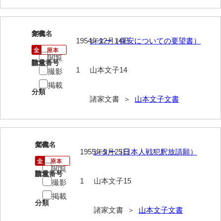
兼田家文書
上村家文書
14
文書名
年代
上矢田井手文書
1954年12月14日
レター（保安についての要望書）
嘉村家文書
閲覧
請求番号
数量
1
山本文子14
撮影
亀田家文書
掲載
分類
賀屋家文書
諸家文書 ＞
山本文子文書
河北家文書
河崎家文書
15
文書名
年代
河崎家文書（旧神代村）
1955年5月25日
レター（日本人戦犯釈放請願）
閲覧
河田家文書
請求番号
数量
1
山本文子15
撮影
河野家文書（美祢市）
掲載
分類
河野英男収集資料
諸家文書 ＞
山本文子文書