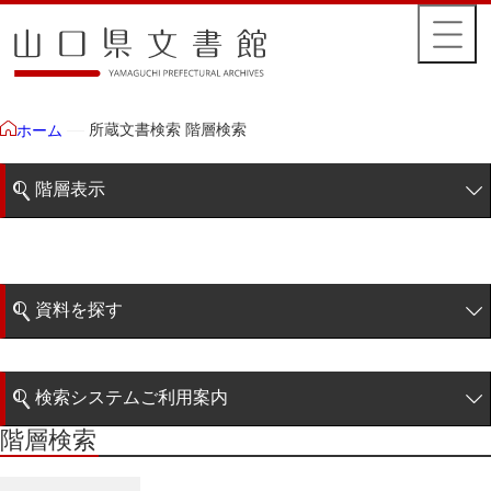
所蔵文書検索 階層検索
ホーム
階層表示
山口県文書館所蔵文書
藩政文書
資料を探す
特定歴史公文書
簡易検索
行政資料
検索システムご利用案内
諸家文書
階層検索
階層検索
検索システムの利用について
青木家文書
詳細検索
赤間家文書