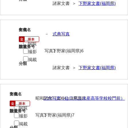
大中家文書
諸家文書 ＞
下野家文書(福岡県)
大中家文書（神奈川県）
大野毛利家文書
6
文書名
年代
－
式典写真
大村益次郎文書
閲覧
大本氏収集文書
請求番号
数量
写真1
下野家(福岡県)6
撮影
岡家文書（福栄村）
掲載
分類
岡家文書（周南市）
諸家文書 ＞
下野家文書(福岡県)
岡田家文書（徳地町）
岡田家文書（萩市）
7
文書名
年代
昭和39年［1964］8月26日
記念写真（山口県立水産高等学校校門前）
岡田学収集史料
閲覧
岡藤家文書
請求番号
数量
写真1
下野家(福岡県)7
撮影
岡本家文書（島根県）
掲載
分類