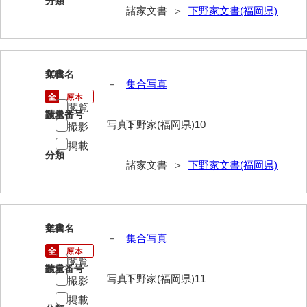
分類
諸家文書 ＞
下野家文書(福岡県)
影山家文書
鹿島家文書
梶山家文書
10
文書名
年代
－
集合写真
鍛冶利吉文書
閲覧
請求番号
数量
片岡トミ子自作農地木札
写真1
下野家(福岡県)10
撮影
掲載
堅田家文書（一般郷土伝来）
分類
諸家文書 ＞
下野家文書(福岡県)
堅田家文書（山口市）
堅田家文書（山口市２）
片山家文書（阿東町）
11
文書名
年代
－
集合写真
片山家文書（下関市豊浦）
閲覧
請求番号
数量
片山家文書（美和町）
写真1
下野家(福岡県)11
撮影
掲載
月輪寺文書