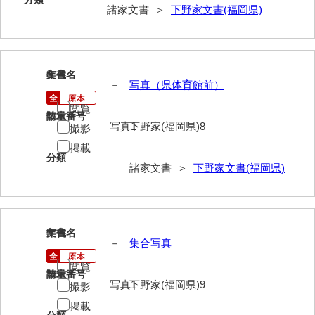
諸家文書 ＞
下野家文書(福岡県)
岡本家文書（周防大島町）
小川家文書
小川五郎収集史料
8
文書名
年代
－
写真（県体育館前）
尾崎家文書
閲覧
請求番号
数量
尾崎家文書（防府市）
写真1
下野家(福岡県)8
撮影
小沢家文書（阿東町）
掲載
分類
諸家文書 ＞
下野家文書(福岡県)
小沢太郎文書
小田家文書（山口市吉敷）
小田家文書（柳井市金屋）
9
文書名
年代
－
集合写真
小田家文書（柳井市和田）
閲覧
請求番号
数量
小田家文書（山口市下小鯖）
写真1
下野家(福岡県)9
撮影
小野家文書
掲載