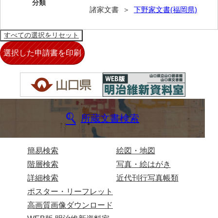
兼田家文書
分類
諸家文書 ＞
下野家文書(福岡県)
上村家文書
上矢田井手文書
嘉村家文書
亀田家文書
賀屋家文書
河北家文書
所蔵文書検索
河崎家文書
河崎家文書（旧神代村）
簡易検索
絵図・地図
階層検索
写真・絵はがき
河田家文書
詳細検索
近代刊行写真帳類
河野家文書（美祢市）
ポスター・リーフレット
河野英男収集資料
高画質画像ダウンロード