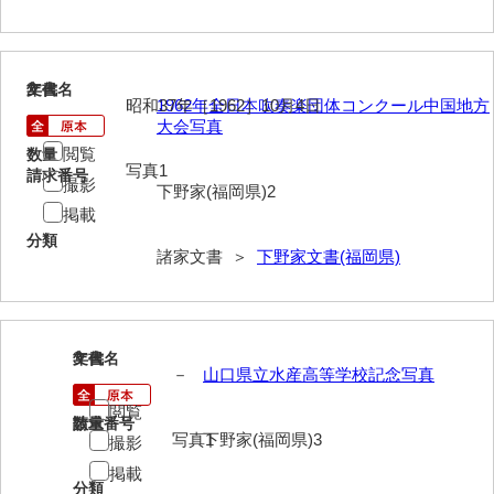
岩崎家文書（秋芳町）
岩崎家文書（鹿野町）
2
文書名
年代
昭和37年［1962］10月4日
1962年全日本吹奏楽団体コンクール中国地方
岩見博幸収集史料
大会写真
閲覧
数量
上田家文書（防府市）
写真1
請求番号
撮影
下野家(福岡県)2
上田家文書（横浜市）
掲載
分類
上野竹逸文書
諸家文書 ＞
下野家文書(福岡県)
上松氏収集文書
氏本家文書
3
文書名
年代
宇多田家文書
－
山口県立水産高等学校記念写真
内田家文書（豊中市）
閲覧
請求番号
数量
写真1
下野家(福岡県)3
撮影
内田家文書（防府市）
掲載
分類
内田伸採拓史料