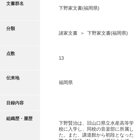
更新履歴
文書群名
下野家文書(福岡県)
阿川家文書
絵図・地図
阿川毛利家文書
分類
諸家文書 ＞ 下野家文書(福岡県)
朝倉家文書
写真・絵はがき
厚母家文書
点数
近代刊行写真帳類
13
阿野家文書
安部家文書
ポスター・リーフレット
伝来地
福岡県
雨村家文書
高画質画像ダウンロード
荒瀬家文書
目録内容
荒瀬家文書（防府市）
有福家文書
組織歴・履歴
下野賢治は、旧山口県立水産高等学
校に入学し、同校の音楽部に所属し
有馬家文書
た。また、講道館から初段となった