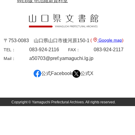
WEB版 明治維新資料室
神田一・二宮関係文書
神本正律文書
岸浩文庫
岸村家文書
(
Google map
)
〒753-0083 山口県山口市後河原150-1
木津屋家文書
083-924-2116
083-924-2117
TEL：
FAX：
a50703@pref.yamaguchi.lg.jp
Mail：
木梨家文書
木原家文書
公式Facebook
公式X
木部家文書
木村家文書
Copyright © Yamaguchi Prefectural Archives. All rights reserved.
木村家文書（山口市）
木村一人文書
清川家文書