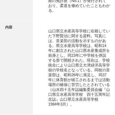
際の免許状（No.1）が発行されて
有光家文書
おり、柔道を修めていたこともわか
る。
阿武家文書（山口市）
阿武家文書（美祢市）
内容
阿武家文書(美祢市２)
山口県立水産高等学校に在籍してい
た下野賢治に関する資料。写真に
阿武孝太郎文書
は、音楽部の活動を示すものがあ
る。県立水産高等学校は、昭和14
飯田家文書
年に創立された山口県水産養成所を
前身とし、同23年に中学校を併設
飯田家文書（福岡県）
する形で開校された。現在は、学校
統合により山口県立大津緑洋高等学
池田家文書
校の学校名となっている。同校の音
楽部は、昭和26年に発足し、同37
池田邦夫所蔵文書
年に体育館が竣工されるまでは活動
場所の確保に苦労したとされている
石井丈若撮影写真
（山水四十五年誌編集委員会編『山
口県立水産高等学校 四十五周年記
石川家文書
念誌』山口県立水産高等学校
1984年3月）。
石川卓美文庫