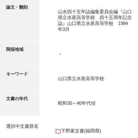
石田家文書（徳山市）
論文・翻刻
山水四十五年誌編集委員会編『山口
石田家文書（山口市）
県立水産高等学校 四十五周年記念
誌』山口県立水産高等学校 1984
和泉家文書
年3月
市川家文書
関係地域
市川家文書(千葉県)
－
市原家文書
キーワード
厳島神社祭礼堅田中組水上会講文書
山口県立水産高等学校
厳島神社念仏踊堅田下組流田会講文書
出羽家文書
文書の年代
昭和30～40年代頃
一宝家文書
伊藤家文書（須佐町）
選択中文書群名
下野家文書(福岡県)
伊藤家文書（山口市）