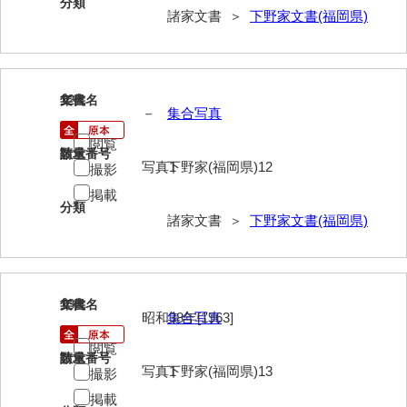
分類
諸家文書 ＞
下野家文書(福岡県)
勝間田家文書
桂家文書（防府市）
桂家文書（宇部市1）
12
文書名
年代
－
集合写真
桂家文書（宇部市2）
閲覧
請求番号
数量
写真1
下野家(福岡県)12
桂家文書（下関市長府）
撮影
掲載
桂家文書（大阪市）
分類
諸家文書 ＞
下野家文書(福岡県)
門井家文書
金津家文書
13
文書名
年代
金谷家文書
昭和38年[1963]
集合写真
金子家文書
閲覧
請求番号
数量
写真1
下野家(福岡県)13
撮影
兼重家文書
掲載