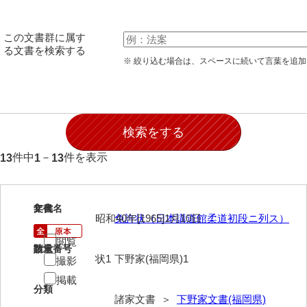
伊藤家文書（宇部市）
この文書群に属す
井上一親文書
る文書を検索する
※ 絞り込む場合は、スペースに続いて言葉を追
井上家文書（宇部市）
井上家文書（大和町）
井上家文書（防府市）
井上家文書（徳山市）
件中
－
件を表示
13
1
13
井上勉家文書（大和町）
井下家文書（埼玉県）
1
文書名
年代
昭和40年[1965]1月10日
免許状（日本講道館柔道初段ニ列ス）
井原家文書
閲覧
請求番号
数量
今井家文書
状1
下野家(福岡県)1
撮影
今川家文書
掲載
分類
諸家文書 ＞
下野家文書(福岡県)
入江九一文書