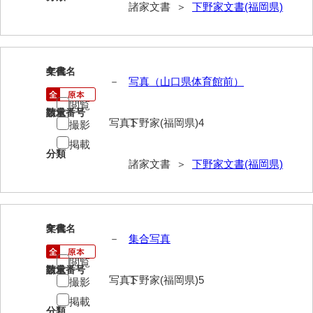
諸家文書 ＞
下野家文書(福岡県)
内海家文書
宇野家文書
4
文書名
年代
馬屋原家文書
－
写真（山口県体育館前）
閲覧
梅村明文書
請求番号
数量
写真1
下野家(福岡県)4
撮影
浦家文書
掲載
分類
江浪家文書
諸家文書 ＞
下野家文書(福岡県)
惠本家文書
恵良宏収集文書
5
文書名
年代
－
集合写真
相木家文書
閲覧
大田家文書
請求番号
数量
写真1
下野家(福岡県)5
撮影
大谷家文書
掲載
分類