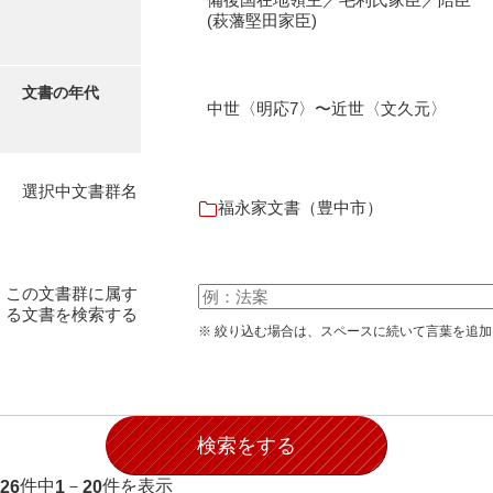
石田家文書（徳山市）
(萩藩堅田家臣)
石田家文書（山口市）
文書の年代
和泉家文書
中世〈明応7〉〜近世〈文久元〉
市川家文書
市川家文書(千葉県)
選択中文書群名
福永家文書（豊中市）
市原家文書
厳島神社祭礼堅田中組水上会講文書
この文書群に属す
厳島神社念仏踊堅田下組流田会講文書
る文書を検索する
※ 絞り込む場合は、スペースに続いて言葉を追
出羽家文書
一宝家文書
伊藤家文書（須佐町）
伊藤家文書（山口市）
件中
－
件を表示
26
1
20