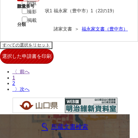
閲覧
請求番号
数量
来栖家文書
状1
福永家（豊中市）1（22の19）
撮影
桑木正道収集史料
掲載
分類
諸家文書 ＞
福永家文書（豊中市）
桑原舳一収集史料
原始院文書
劔持家文書
小泉家文書
〈
1
高家文書
2
〉
甲谷家文書
河内山家文書
河野家文書（山口市）
河野家文書（藤沢市）
所蔵文書検索
香原家文書