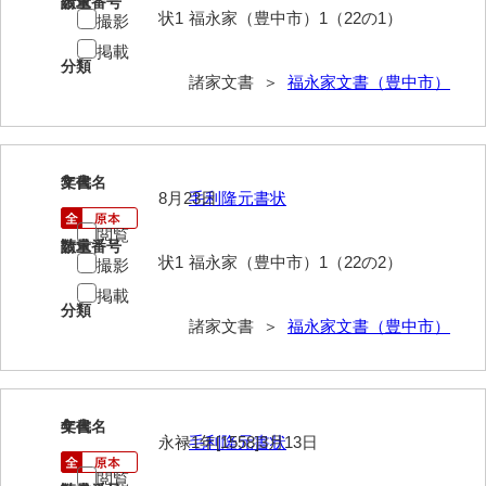
請求番号
数量
状1
福永家（豊中市）1（22の1）
撮影
岩崎家文書（秋芳町）
掲載
分類
岩崎家文書（鹿野町）
諸家文書 ＞
福永家文書（豊中市）
岩見博幸収集史料
上田家文書（防府市）
3
文書名
年代
上田家文書（横浜市）
8月23日
毛利隆元書状
閲覧
上野竹逸文書
請求番号
数量
状1
福永家（豊中市）1（22の2）
撮影
上松氏収集文書
掲載
分類
氏本家文書
諸家文書 ＞
福永家文書（豊中市）
宇多田家文書
内田家文書（豊中市）
4
文書名
年代
永禄1年[1558]3月13日
毛利隆元書状
内田家文書（防府市）
閲覧
内田伸採拓史料