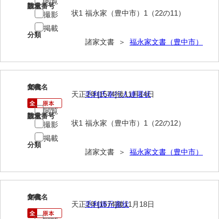
閲覧
請求番号
数量
状1
福永家（豊中市）1（22の11）
撮影
勝間田家文書
掲載
桂家文書（防府市）
分類
諸家文書 ＞
福永家文書（豊中市）
桂家文書（宇部市1）
桂家文書（宇部市2）
13
文書名
年代
桂家文書（下関市長府）
天正2年[1574]後11月14日
毛利氏奉行人連署状
桂家文書（大阪市）
閲覧
請求番号
数量
状1
福永家（豊中市）1（22の12）
撮影
門井家文書
掲載
分類
金津家文書
諸家文書 ＞
福永家文書（豊中市）
金谷家文書
金子家文書
14
文書名
年代
兼重家文書
天正2年[1574]後11月18日
毛利輝元書状