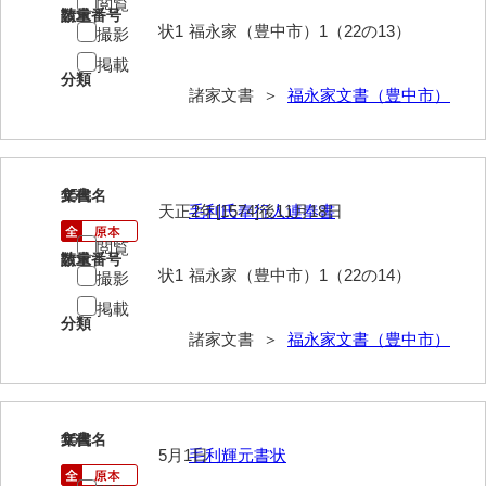
兼田家文書
閲覧
請求番号
数量
状1
福永家（豊中市）1（22の13）
撮影
上村家文書
掲載
分類
上矢田井手文書
諸家文書 ＞
福永家文書（豊中市）
嘉村家文書
亀田家文書
15
文書名
年代
賀屋家文書
天正2年[1574]後11月18日
毛利氏奉行人連奉書
閲覧
河北家文書
請求番号
数量
状1
福永家（豊中市）1（22の14）
撮影
河崎家文書
掲載
分類
河崎家文書（旧神代村）
諸家文書 ＞
福永家文書（豊中市）
河田家文書
河野家文書（美祢市）
16
文書名
年代
5月1日
毛利輝元書状
河野英男収集資料