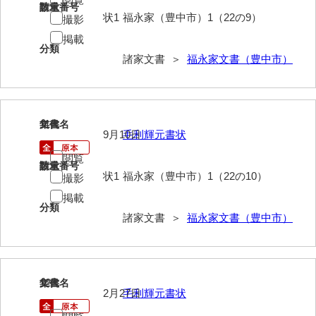
請求番号
数量
影山家文書
状1
福永家（豊中市）1（22の9）
撮影
掲載
鹿島家文書
分類
諸家文書 ＞
福永家文書（豊中市）
梶山家文書
鍛冶利吉文書
11
片岡トミ子自作農地木札
文書名
年代
9月10日
毛利輝元書状
堅田家文書（一般郷土伝来）
閲覧
請求番号
数量
状1
福永家（豊中市）1（22の10）
撮影
堅田家文書（山口市）
掲載
堅田家文書（山口市２）
分類
諸家文書 ＞
福永家文書（豊中市）
片山家文書（阿東町）
片山家文書（下関市豊浦）
12
文書名
年代
片山家文書（美和町）
2月27日
毛利輝元書状
月輪寺文書