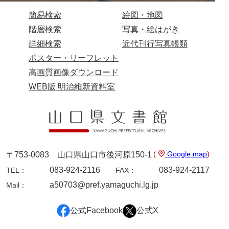
簡易検索
絵図・地図
兄部家文書
階層検索
写真・絵はがき
興隆寺文書
詳細検索
近代刊行写真帳類
小嶋家文書
ポスター・リーフレット
高画質画像ダウンロード
御所河内大堤水子中文書
WEB版 明治維新資料室
小山家文書
近藤清石文庫
雑賀家文書
斉藤家文書（山口市）
(
Google map
)
〒753-0083 山口県山口市後河原150-1
083-924-2116
083-924-2117
TEL：
FAX：
斉藤家文書（徳地町）
a50703@pref.yamaguchi.lg.jp
Mail：
佐伯隆収集史料
公式Facebook
公式X
坂田軍一文書