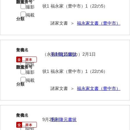
請求番号
数量
大中家文書
状1
福永家（豊中市）1（22の5）
撮影
大中家文書（神奈川県）
掲載
分類
諸家文書 ＞
福永家文書（豊中市）
大野毛利家文書
大村益次郎文書
大本氏収集文書
7
文書名
年代
（永禄1年[1558]カ）2月1日
毛利隆元書状
岡家文書（福栄村）
閲覧
請求番号
数量
岡家文書（周南市）
状1
福永家（豊中市）1（22の6）
撮影
岡田家文書（徳地町）
掲載
分類
諸家文書 ＞
福永家文書（豊中市）
岡田家文書（萩市）
岡田学収集史料
岡藤家文書
8
文書名
年代
9月29日
毛利隆元書状
岡本家文書（島根県）
閲覧