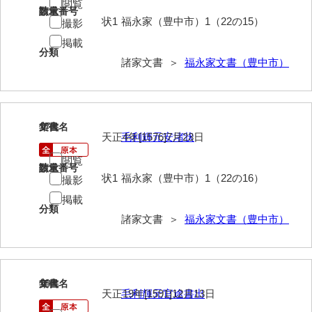
閲覧
神田一・二宮関係文書
請求番号
数量
状1
福永家（豊中市）1（22の15）
撮影
神本正律文書
掲載
分類
岸浩文庫
諸家文書 ＞
福永家文書（豊中市）
岸村家文書
木津屋家文書
17
文書名
年代
天正4年[1576]7月23日
毛利輝元安堵状
木梨家文書
閲覧
木原家文書
請求番号
数量
状1
福永家（豊中市）1（22の16）
撮影
木部家文書
掲載
分類
木村家文書
諸家文書 ＞
福永家文書（豊中市）
木村家文書（山口市）
木村一人文書
18
文書名
年代
天正19年[1591]12月13日
毛利輝元官途書出
清川家文書