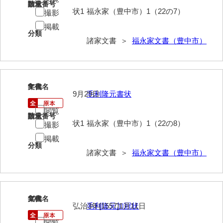
請求番号
数量
岡本家文書（周防大島町）
状1
福永家（豊中市）1（22の7）
撮影
掲載
小川家文書
分類
諸家文書 ＞
福永家文書（豊中市）
小川五郎収集史料
尾崎家文書
尾崎家文書（防府市）
9
文書名
年代
9月29日
毛利隆元書状
小沢家文書（阿東町）
閲覧
請求番号
数量
小沢太郎文書
状1
福永家（豊中市）1（22の8）
撮影
掲載
小田家文書（山口市吉敷）
分類
諸家文書 ＞
福永家文書（豊中市）
小田家文書（柳井市金屋）
小田家文書（柳井市和田）
小田家文書（山口市下小鯖）
10
文書名
年代
弘治3年[1557]1月11日
毛利隆元加冠状
小野家文書
閲覧