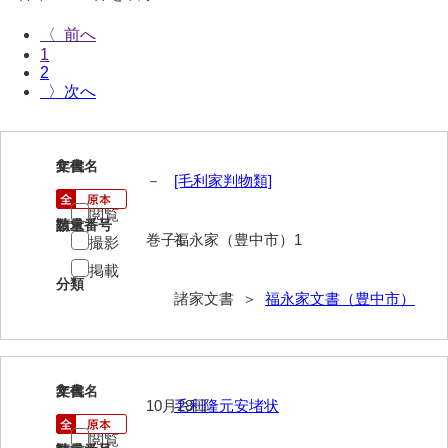
伊藤家文書（宇部市）
〈
1
井上一親文書
2
〉
井上家文書（宇部市）
井上家文書（大和町）
1
文書名
年代
井上家文書（防府市）
－
[毛利家判物類]
井上家文書（徳山市）
閲覧
請求番号
数量
巻子1
福永家（豊中市）1
撮影
井上勉家文書（大和町）
掲載
分類
井下家文書（埼玉県）
諸家文書 ＞
福永家文書（豊中市）
井原家文書
今井家文書
2
文書名
年代
今川家文書
10月28日
毛利隆元安堵状
閲覧
入江九一文書