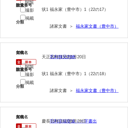
閲覧
清末毛利家文書
請求番号
数量
状1
福永家（豊中市）1（22の17）
撮影
口羽家文書
掲載
分類
諸家文書 ＞
福永家文書（豊中市）
国司家文書
国光家文書
国守家文書
19
文書名
年代
天正20年[1592]1月20日
毛利輝元判物
国行家文書
閲覧
請求番号
数量
熊谷家文書
状1
福永家（豊中市）1（22の18）
撮影
熊谷家文書（山口市）
掲載
分類
諸家文書 ＞
福永家文書（豊中市）
熊野家文書（防府市）
蔵田家文書
倉橋家文書
20
文書名
年代
慶長15年[1610]8月28日
毛利宗瑞官途・一字書出
栗林家文書