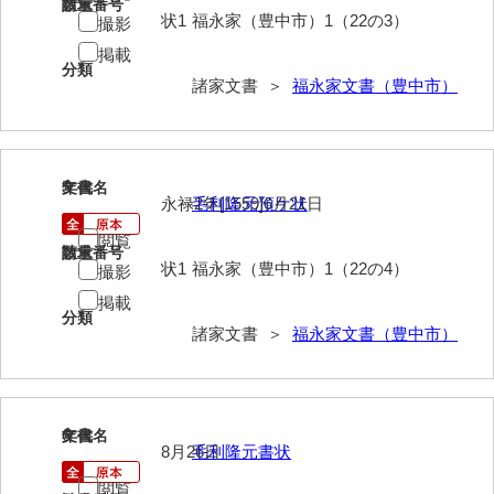
請求番号
数量
状1
福永家（豊中市）1（22の3）
撮影
内海家文書
掲載
分類
宇野家文書
諸家文書 ＞
福永家文書（豊中市）
馬屋原家文書
梅村明文書
5
文書名
年代
永禄2年[1559]6月21日
毛利隆元預ケ状
浦家文書
閲覧
江浪家文書
請求番号
数量
状1
福永家（豊中市）1（22の4）
撮影
惠本家文書
掲載
分類
諸家文書 ＞
福永家文書（豊中市）
恵良宏収集文書
相木家文書
大田家文書
6
文書名
年代
8月26日
毛利隆元書状
大谷家文書
閲覧