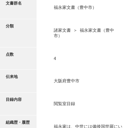
更新履歴
文書群名
福永家文書（豊中市）
阿川家文書
絵図・地図
阿川毛利家文書
分類
諸家文書 ＞ 福永家文書（豊中
朝倉家文書
写真・絵はがき
市）
厚母家文書
近代刊行写真帳類
阿野家文書
点数
4
安部家文書
ポスター・リーフレット
雨村家文書
伝来地
大阪府豊中市
高画質画像ダウンロード
荒瀬家文書
荒瀬家文書（防府市）
目録内容
閲覧室目録
有福家文書
有馬家文書
組織歴・履歴
福永家は、中世には備後国世羅にい