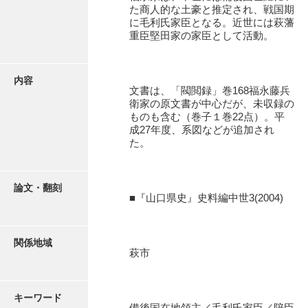
有光家文書
た商人的な土豪と推定され、戦国期
に毛利氏家臣となる。近世には萩藩
阿武家文書（山口市）
重臣堅田家の家臣として活動。
阿武家文書（美祢市）
内容
阿武家文書(美祢市２)
文書は、「閥閲録」巻168福永藤兵
衛家の原文書が中心だが、未収録の
阿武孝太郎文書
ものも含む（巻子１巻22点）。平
成27年度、系図などが追加され
飯田家文書
た。
飯田家文書（福岡県）
池田家文書
論文・翻刻
■『山口県史』史料編中世3(2004)
池田邦夫所蔵文書
石井丈若撮影写真
関係地域
萩市
石川家文書
石川卓美文庫
キーワード
備後国在地領主／毛利氏家臣／陪臣