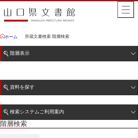
所蔵文書検索 階層検索
ホーム
階層表示
山口県文書館所蔵文書
藩政文書
資料を探す
特定歴史公文書
簡易検索
行政資料
検索システムご利用案内
諸家文書
階層検索
階層検索
検索システムの利用について
青木家文書
詳細検索
赤間家文書