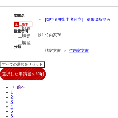
来栖家文書
20
文書名
年代
桑木正道収集史料
－
[煩申者并出申者付立] ※帳簿断簡ヵ
桑原舳一収集史料
閲覧
請求番号
数量
状1
竹内家78
撮影
原始院文書
掲載
分類
劔持家文書
諸家文書 ＞
竹内家文書
小泉家文書
高家文書
甲谷家文書
河内山家文書
〈
1
河野家文書（山口市）
2
3
4
河野家文書（藤沢市）
5
6
香原家文書