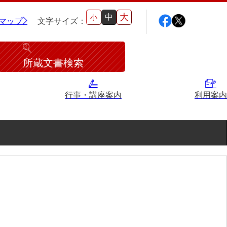
大
中
小
マップ
文字サイズ：
所蔵文書検索
行事・講座案内
利用案内