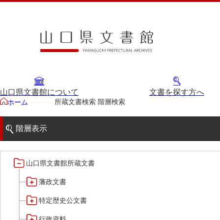
山口県文書館について
文書を探す方へ
所蔵文書検索 階層検索
ホーム
階層表示
山口県文書館所蔵文書
藩政文書
特定歴史公文書
行政資料