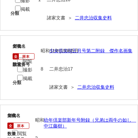
撮影
神田一・二宮関係文書
掲載
分類
神本正律文書
諸家文書 ＞
二井忠治収集史料
岸浩文庫
岸村家文書
17
文書名
年代
木津屋家文書
昭和11年[1936]5月
少女倶楽部五月号第二附録 傑作名画集
閲覧
木梨家文書
請求番号
数量
8
二井忠治17
撮影
木原家文書
掲載
分類
木部家文書
諸家文書 ＞
二井忠治収集史料
木村家文書
木村家文書（山口市）
18
文書名
年代
昭和
幼年倶楽部新年号附録（兄弟は両牛の如し
木村一人文書
中江藤樹）
清川家文書
閲覧
数量