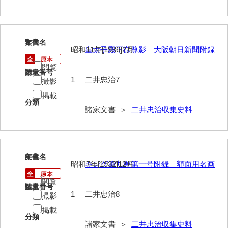
大中家文書
大中家文書（神奈川県）
7
文書名
年代
大野毛利家文書
昭和11年[1936]2月
皇太子殿下御尊影 大阪朝日新聞附録
大村益次郎文書
閲覧
請求番号
数量
1
二井忠治7
撮影
大本氏収集文書
掲載
岡家文書（福栄村）
分類
諸家文書 ＞
二井忠治収集史料
岡家文書（周南市）
岡田家文書（徳地町）
8
文書名
年代
岡田家文書（萩市）
昭和7年[1932]12月
キング第九巻第一号附録 額面用名画
岡田学収集史料
閲覧
請求番号
数量
1
二井忠治8
撮影
岡藤家文書
掲載
岡本家文書（島根県）
分類
諸家文書 ＞
二井忠治収集史料