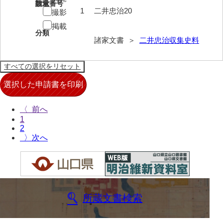
請求番号
数量
1
二井忠治20
撮影
来栖家文書
掲載
桑木正道収集史料
分類
諸家文書 ＞
二井忠治収集史料
桑原舳一収集史料
原始院文書
劔持家文書
小泉家文書
〈
1
高家文書
2
〉
甲谷家文書
河内山家文書
河野家文書（山口市）
所蔵文書検索
河野家文書（藤沢市）
香原家文書