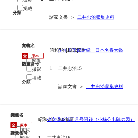
兼田家文書
掲載
上村家文書
分類
諸家文書 ＞
二井忠治収集史料
上矢田井手文書
嘉村家文書
15
文書名
年代
亀田家文書
昭和7年[1932]7月
少年倶楽部附録 日本名将大鑑
賀屋家文書
閲覧
請求番号
数量
1
二井忠治15
撮影
河北家文書
掲載
分類
河崎家文書
諸家文書 ＞
二井忠治収集史料
河崎家文書（旧神代村）
河田家文書
16
文書名
年代
河野家文書（美祢市）
昭和7年[1932]5月
少女倶楽部五月号附録（小楠公出陣の図）
河野英男収集資料
閲覧
請求番号
数量
1
二井忠治16