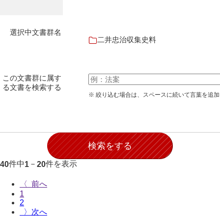
石田家文書（徳山市）
石田家文書（山口市）
選択中文書群名
二井忠治収集史料
和泉家文書
市川家文書
この文書群に属す
市川家文書(千葉県)
る文書を検索する
※ 絞り込む場合は、スペースに続いて言葉を追
市原家文書
厳島神社祭礼堅田中組水上会講文書
厳島神社念仏踊堅田下組流田会講文書
出羽家文書
件中
－
件を表示
40
1
20
一宝家文書
〈
伊藤家文書（須佐町）
1
2
〉
伊藤家文書（山口市）