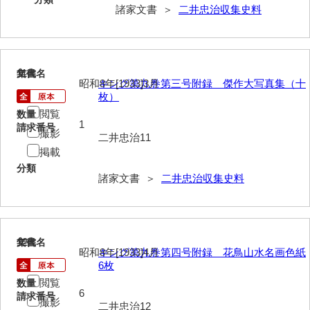
諸家文書 ＞
二井忠治収集史料
影山家文書
鹿島家文書
梶山家文書
11
文書名
年代
昭和8年[1933]3月
キング第九巻第三号附録 傑作大写真集（十
鍛冶利吉文書
枚）
閲覧
数量
片岡トミ子自作農地木札
1
請求番号
撮影
二井忠治11
堅田家文書（一般郷土伝来）
掲載
分類
堅田家文書（山口市）
諸家文書 ＞
二井忠治収集史料
堅田家文書（山口市２）
片山家文書（阿東町）
12
文書名
年代
昭和8年[1933]4月
キング第九巻第四号附録 花鳥山水名画色紙
片山家文書（下関市豊浦）
6枚
片山家文書（美和町）
閲覧
数量
6
請求番号
撮影
月輪寺文書
二井忠治12