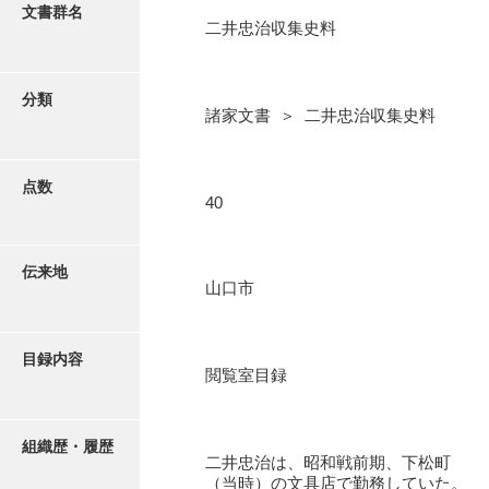
更新履歴
文書群名
二井忠治収集史料
阿川家文書
絵図・地図
阿川毛利家文書
分類
諸家文書 ＞ 二井忠治収集史料
朝倉家文書
写真・絵はがき
厚母家文書
点数
近代刊行写真帳類
40
阿野家文書
安部家文書
ポスター・リーフレット
伝来地
山口市
雨村家文書
高画質画像ダウンロード
荒瀬家文書
目録内容
荒瀬家文書（防府市）
閲覧室目録
有福家文書
組織歴・履歴
有馬家文書
二井忠治は、昭和戦前期、下松町
（当時）の文具店で勤務していた。