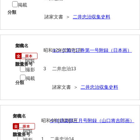
掲載
勝間田家文書
分類
諸家文書 ＞
二井忠治収集史料
桂家文書（防府市）
桂家文書（宇部市1）
13
桂家文書（宇部市2）
文書名
年代
昭和12年[1937]1月
キング第十三巻第一号附録（日本画）
桂家文書（下関市長府）
閲覧
請求番号
数量
3
二井忠治13
撮影
桂家文書（大阪市）
掲載
門井家文書
分類
諸家文書 ＞
二井忠治収集史料
金津家文書
金谷家文書
14
文書名
年代
金子家文書
昭和4年[1929]3月
少年倶楽部三月号附録（山口将吉郎画）
兼重家文書
閲覧
請求番号
数量
1
二井忠治14
撮影