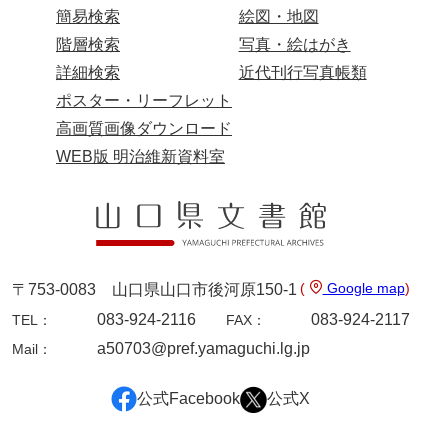
簡易検索
絵図・地図
兄部家文書
階層検索
写真・絵はがき
興隆寺文書
詳細検索
近代刊行写真帳類
ポスター・リーフレット
小嶋家文書
高画質画像ダウンロード
御所河内大堤水子中文書
WEB版 明治維新資料室
小山家文書
近藤清石文庫
雑賀家文書
(
Google map
)
〒753-0083 山口県山口市後河原150-1
斉藤家文書（山口市）
083-924-2116
083-924-2117
TEL：
FAX：
斉藤家文書（徳地町）
a50703@pref.yamaguchi.lg.jp
Mail：
佐伯隆収集史料
公式Facebook
公式X
坂田軍一文書