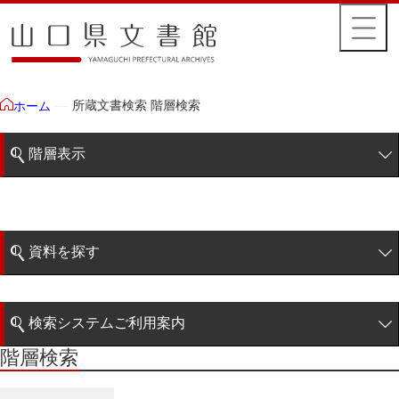
所蔵文書検索 階層検索
ホーム
階層表示
山口県文書館所蔵文書
藩政文書
資料を探す
特定歴史公文書
簡易検索
行政資料
検索システムご利用案内
諸家文書
階層検索
階層検索
検索システムの利用について
青木家文書
詳細検索
赤間家文書