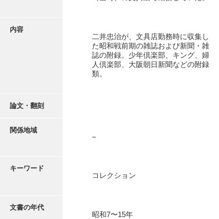
有光家文書
阿武家文書（山口市）
内容
二井忠治が、文具店勤務時に収集し
阿武家文書（美祢市）
た昭和戦前期の雑誌および新聞・雑
誌の附録。少年倶楽部、キング、婦
阿武家文書(美祢市２)
人倶楽部、大阪朝日新聞などの附録
類。
阿武孝太郎文書
飯田家文書
論文・翻刻
飯田家文書（福岡県）
関係地域
池田家文書
−
池田邦夫所蔵文書
キーワード
石井丈若撮影写真
コレクション
石川家文書
石川卓美文庫
文書の年代
昭和7〜15年