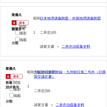
内海家文書
5
文書名
年代
宇野家文書
昭和
日本地理講義附図・外国地理講義附図
閲覧
馬屋原家文書
請求番号
数量
1
二井忠治5
撮影
梅村明文書
掲載
分類
浦家文書
諸家文書 ＞
二井忠治収集史料
江浪家文書
惠本家文書
6
文書名
年代
昭和7年[1932]9月
大阪朝日新聞附録・九州朝日第二号外（日満
恵良宏収集文書
国交議定書）
相木家文書
閲覧
数量
1
請求番号
撮影
二井忠治6
大田家文書
掲載
大谷家文書
分類
諸家文書 ＞
二井忠治収集史料