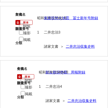
岩崎家文書（秋芳町）
3
文書名
年代
岩崎家文書（鹿野町）
昭和13年[1938]1月
東亜現勢大地図 冨士新年号附録
岩見博幸収集史料
閲覧
請求番号
数量
1
二井忠治3
撮影
上田家文書（防府市）
掲載
分類
上田家文書（横浜市）
諸家文書 ＞
二井忠治収集史料
上野竹逸文書
上松氏収集文書
4
文書名
年代
氏本家文書
昭和15年[1940]4月
新支那現勢図 周報附録
閲覧
宇多田家文書
請求番号
数量
1
二井忠治4
撮影
内田家文書（豊中市）
掲載
分類
内田家文書（防府市）
諸家文書 ＞
二井忠治収集史料
内田伸採拓史料