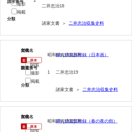
2
請求番号
撮影
清末毛利家文書
二井忠治18
掲載
口羽家文書
分類
諸家文書 ＞
二井忠治収集史料
国司家文書
国光家文書
国守家文書
19
文書名
年代
昭和6年[1931]5月
婦人倶楽部附録（日本画）
国行家文書
閲覧
請求番号
数量
1
二井忠治19
熊谷家文書
撮影
掲載
熊谷家文書（山口市）
分類
諸家文書 ＞
二井忠治収集史料
熊野家文書（防府市）
蔵田家文書
20
文書名
年代
倉橋家文書
昭和7年[1932]1月
婦人倶楽部附録（春の夜の怨）
栗林家文書
閲覧