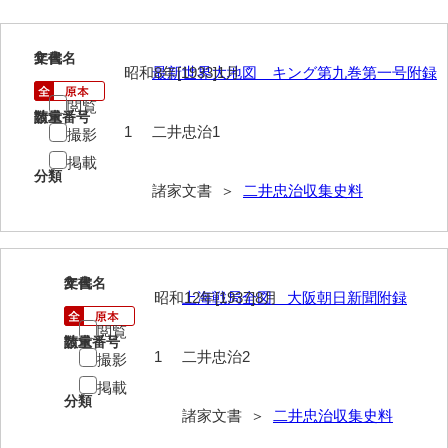
伊藤家文書（宇部市）
1
文書名
年代
井上一親文書
昭和8年[1933]1月
最新世界大地図 キング第九巻第一号附録
井上家文書（宇部市）
閲覧
請求番号
数量
1
二井忠治1
撮影
井上家文書（大和町）
掲載
井上家文書（防府市）
分類
諸家文書 ＞
二井忠治収集史料
井上家文書（徳山市）
井上勉家文書（大和町）
2
文書名
年代
井下家文書（埼玉県）
昭和12年[1937]8月
上海戦局全図 大阪朝日新聞附録
井原家文書
閲覧
請求番号
数量
1
二井忠治2
撮影
今井家文書
掲載
分類
今川家文書
諸家文書 ＞
二井忠治収集史料
入江九一文書