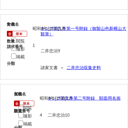
岡本家文書（周防大島町）
小川家文書
9
文書名
年代
小川五郎収集史料
昭和8年[1933]1月
キング第九巻第一号附録（御製山色新横山大
観筆）
尾崎家文書
閲覧
数量
1
請求番号
尾崎家文書（防府市）
撮影
二井忠治9
掲載
小沢家文書（阿東町）
分類
諸家文書 ＞
二井忠治収集史料
小沢太郎文書
小田家文書（山口市吉敷）
小田家文書（柳井市金屋）
10
文書名
年代
昭和8年[1933]2月
キング第九巻第二号附録 額面用名画
小田家文書（柳井市和田）
閲覧
請求番号
数量
小田家文書（山口市下小鯖）
4
二井忠治10
撮影
掲載
小野家文書
分類