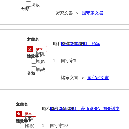
掲載
岡本家文書（周防大島町）
分類
諸家文書 ＞
国守家文書
小川家文書
小川五郎収集史料
尾崎家文書
9
文書名
年代
昭和35年[1960]12月
昭和35年12月 議案
尾崎家文書（防府市）
閲覧
請求番号
数量
小沢家文書（阿東町）
1
国守家9
撮影
掲載
小沢太郎文書
分類
諸家文書 ＞
国守家文書
小田家文書（山口市吉敷）
小田家文書（柳井市金屋）
小田家文書（柳井市和田）
10
文書名
年代
昭和35年[1960]12月
昭和35年12月 萩市議会定例会議案
小田家文書（山口市下小鯖）
閲覧
請求番号
数量
小野家文書
1
国守家10
撮影