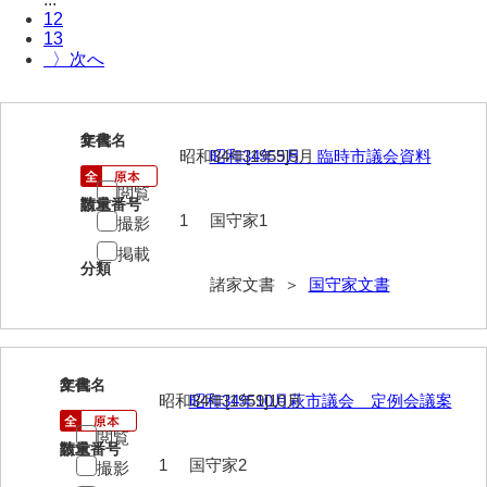
12
伊藤家文書（宇部市）
13
〉
井上一親文書
井上家文書（宇部市）
1
文書名
年代
井上家文書（大和町）
昭和34年[1959]5月
昭和34年5月 臨時市議会資料
井上家文書（防府市）
閲覧
請求番号
数量
1
国守家1
撮影
井上家文書（徳山市）
掲載
分類
井上勉家文書（大和町）
諸家文書 ＞
国守家文書
井下家文書（埼玉県）
井原家文書
2
文書名
年代
今井家文書
昭和34年[1959]10月
昭和34年10月萩市議会 定例会議案
今川家文書
閲覧
請求番号
数量
1
国守家2
撮影
入江九一文書