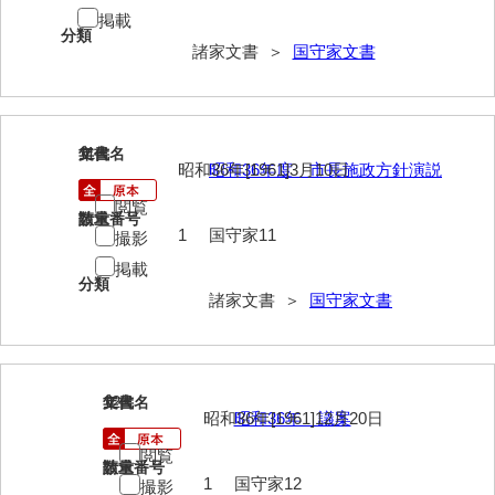
掲載
影山家文書
分類
諸家文書 ＞
国守家文書
鹿島家文書
梶山家文書
鍛冶利吉文書
11
文書名
年代
昭和36年[1961]3月10日
昭和36年度 市長施政方針演説
片岡トミ子自作農地木札
閲覧
請求番号
数量
1
国守家11
堅田家文書（一般郷土伝来）
撮影
掲載
堅田家文書（山口市）
分類
諸家文書 ＞
国守家文書
堅田家文書（山口市２）
片山家文書（阿東町）
12
文書名
年代
片山家文書（下関市豊浦）
昭和36年[1961]12月20日
昭和36年 議案
片山家文書（美和町）
閲覧
請求番号
数量
1
国守家12
撮影
月輪寺文書