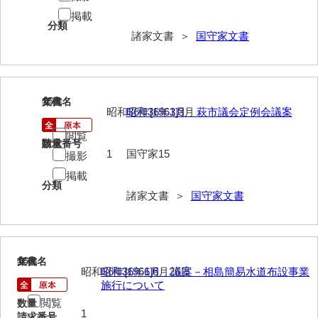
兼田家文書
掲載
分類
上村家文書
諸家文書 ＞
国守家文書
上矢田井手文書
嘉村家文書
15
文書名
年代
亀田家文書
昭和36年[1961]3月
昭和36年3月 萩市議会定例会議案
閲覧
賀屋家文書
請求番号
数量
1
国守家15
撮影
河北家文書
掲載
分類
河崎家文書
諸家文書 ＞
国守家文書
河崎家文書（旧神代村）
河田家文書
16
文書名
年代
河野家文書（美祢市）
昭和36年[1961]6月26日
昭和36年6月 議案－相島簡易水道布設事業
施行について
河野英男収集資料
閲覧
数量
1
請求番号