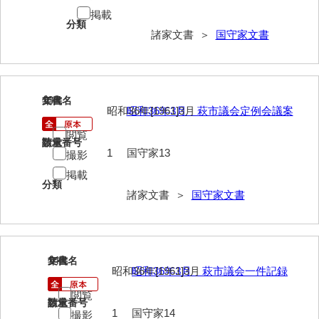
掲載
勝間田家文書
分類
諸家文書 ＞
国守家文書
桂家文書（防府市）
桂家文書（宇部市1）
13
文書名
年代
桂家文書（宇部市2）
昭和36年[1961]3月
昭和36年3月 萩市議会定例会議案
桂家文書（下関市長府）
閲覧
請求番号
数量
1
国守家13
撮影
桂家文書（大阪市）
掲載
分類
門井家文書
諸家文書 ＞
国守家文書
金津家文書
金谷家文書
14
文書名
年代
金子家文書
昭和36年[1961]3月
昭和36年3月 萩市議会一件記録
兼重家文書
閲覧
請求番号
数量
1
国守家14
撮影