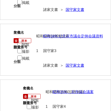
掲載
分類
岩崎家文書（秋芳町）
諸家文書 ＞
国守家文書
岩崎家文書（鹿野町）
岩見博幸収集史料
3
文書名
年代
上田家文書（防府市）
昭和34年[1959]12月
昭和34年12月萩市議会定例会議資料
閲覧
上田家文書（横浜市）
請求番号
数量
1
国守家3
撮影
上野竹逸文書
掲載
分類
上松氏収集文書
諸家文書 ＞
国守家文書
氏本家文書
宇多田家文書
4
文書名
年代
昭和35年[1960]3月16日
昭和35年 萩市議会議案
内田家文書（豊中市）
閲覧
内田家文書（防府市）
請求番号
数量
1
国守家4
撮影
内田伸採拓史料