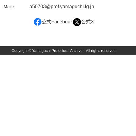
坂本自治会文書
a50703@pref.yamaguchi.lg.jp
Mail：
佐川家文書（平生町佐合島）
公式Facebook
公式X
佐川家文書（大島町）
桜井家文書
桜井家文書（宇部市）
Copyright © Yamaguchi Prefectural Archives. All rights reserved.
櫻井家文書（山口市）
佐倉谷家文書
佐々木家文書（美祢市）
佐々木家文書（山口市）
佐々木家文書
佐々木均文書
佐世家文書