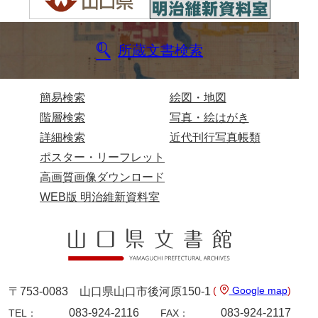
兄部家文書
所蔵文書検索
興隆寺文書
小嶋家文書
簡易検索
絵図・地図
御所河内大堤水子中文書
階層検索
写真・絵はがき
小山家文書
詳細検索
近代刊行写真帳類
ポスター・リーフレット
近藤清石文庫
高画質画像ダウンロード
雑賀家文書
WEB版 明治維新資料室
斉藤家文書（山口市）
斉藤家文書（徳地町）
佐伯隆収集史料
(
Google map
)
〒753-0083 山口県山口市後河原150-1
坂田軍一文書
083-924-2116
083-924-2117
TEL：
FAX：