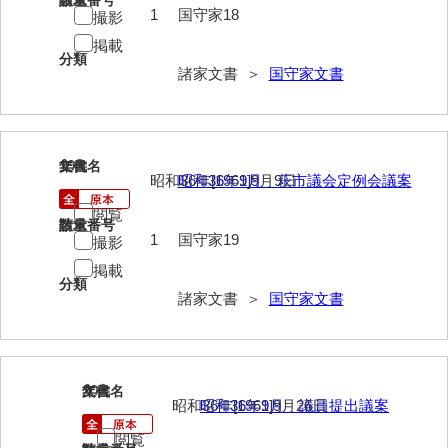
請求番号
数量
1
国守家18
撮影
清末毛利家文書
掲載
口羽家文書
分類
諸家文書 ＞
国守家文書
国司家文書
国光家文書
19
文書名
年代
国守家文書
昭和36年[1961]9月9日
昭和36年9月 萩市議会定例会議案
国行家文書
閲覧
請求番号
数量
1
国守家19
撮影
熊谷家文書
掲載
熊谷家文書（山口市）
分類
諸家文書 ＞
国守家文書
熊野家文書（防府市）
蔵田家文書
20
文書名
年代
倉橋家文書
昭和36年[1961]9月26日
昭和36年9月 議員提出議案
栗林家文書
閲覧