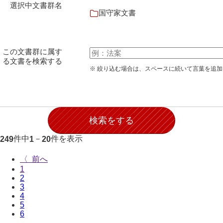
選択中文書群名
石田家文書（徳山市）
国守家文書
石田家文書（山口市）
和泉家文書
この文書群に属す
る文書を検索する
市川家文書
※ 絞り込む場合は、スペースに続いて言葉を追
市川家文書(千葉県)
市原家文書
厳島神社祭礼堅田中組水上会講文書
件中
－
件を表示
249
1
20
厳島神社念仏踊堅田下組流田会講文書
出羽家文書
〈
1
一宝家文書
2
3
4
伊藤家文書（須佐町）
5
6
伊藤家文書（山口市）
...