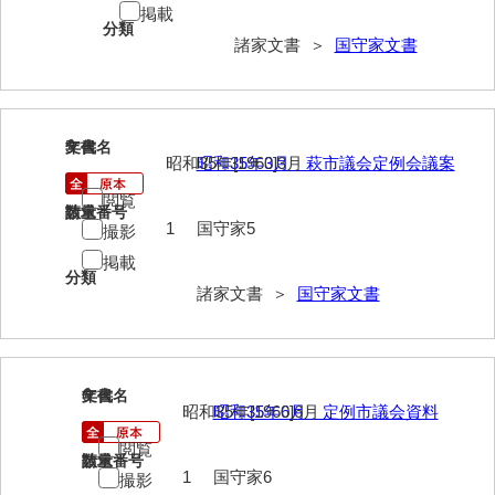
掲載
分類
内海家文書
諸家文書 ＞
国守家文書
宇野家文書
馬屋原家文書
5
文書名
年代
昭和35年[1960]3月
昭和35年3月 萩市議会定例会議案
梅村明文書
閲覧
浦家文書
請求番号
数量
1
国守家5
撮影
江浪家文書
掲載
分類
諸家文書 ＞
国守家文書
惠本家文書
恵良宏収集文書
相木家文書
6
文書名
年代
昭和35年[1960]6月
昭和35年6月 定例市議会資料
大田家文書
閲覧
請求番号
数量
大谷家文書
1
国守家6
撮影