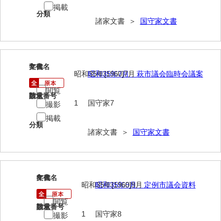
大中家文書
掲載
分類
諸家文書 ＞
国守家文書
大中家文書（神奈川県）
大野毛利家文書
大村益次郎文書
7
文書名
年代
昭和35年[1960]7月
昭和35年7月 萩市議会臨時会議案
大本氏収集文書
閲覧
請求番号
数量
岡家文書（福栄村）
1
国守家7
撮影
岡家文書（周南市）
掲載
分類
諸家文書 ＞
国守家文書
岡田家文書（徳地町）
岡田家文書（萩市）
岡田学収集史料
8
文書名
年代
昭和35年[1960]9月
昭和35年9月 定例市議会資料
岡藤家文書
閲覧
請求番号
数量
岡本家文書（島根県）
1
国守家8
撮影