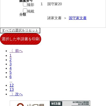
請求番号
数量
1
国守家20
撮影
来栖家文書
掲載
分類
桑木正道収集史料
諸家文書 ＞
国守家文書
桑原舳一収集史料
原始院文書
劔持家文書
〈
小泉家文書
1
2
高家文書
3
4
甲谷家文書
5
6
河内山家文書
...
12
河野家文書（山口市）
13
〉
河野家文書（藤沢市）
香原家文書