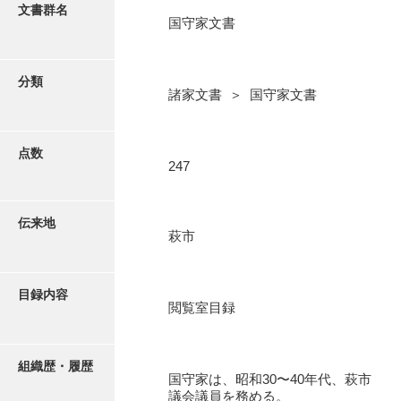
更新履歴
文書群名
国守家文書
阿川家文書
絵図・地図
阿川毛利家文書
分類
諸家文書 ＞ 国守家文書
朝倉家文書
写真・絵はがき
厚母家文書
点数
近代刊行写真帳類
247
阿野家文書
安部家文書
ポスター・リーフレット
伝来地
萩市
雨村家文書
高画質画像ダウンロード
荒瀬家文書
目録内容
荒瀬家文書（防府市）
閲覧室目録
有福家文書
組織歴・履歴
有馬家文書
国守家は、昭和30〜40年代、萩市
議会議員を務める。