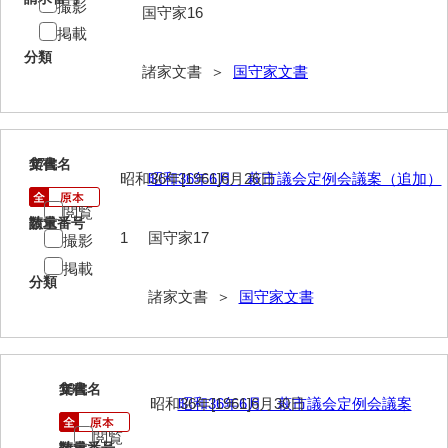
撮影
神田一・二宮関係文書
国守家16
掲載
神本正律文書
分類
諸家文書 ＞
国守家文書
岸浩文庫
岸村家文書
木津屋家文書
17
文書名
年代
昭和36年[1961]6月26日
昭和36年6月 萩市議会定例会議案（追加）
木梨家文書
閲覧
請求番号
数量
1
国守家17
木原家文書
撮影
掲載
木部家文書
分類
諸家文書 ＞
国守家文書
木村家文書
木村家文書（山口市）
18
文書名
年代
木村一人文書
昭和36年[1961]6月30日
昭和36年6月 萩市議会定例会議案
清川家文書
閲覧