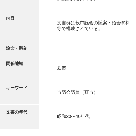
有光家文書
阿武家文書（山口市）
内容
文書群は萩市議会の議案・議会資料
阿武家文書（美祢市）
等で構成されている。
阿武家文書(美祢市２)
阿武孝太郎文書
論文・翻刻
飯田家文書
関係地域
萩市
飯田家文書（福岡県）
池田家文書
キーワード
市議会議員（萩市）
池田邦夫所蔵文書
石井丈若撮影写真
文書の年代
昭和30〜40年代
石川家文書
石川卓美文庫