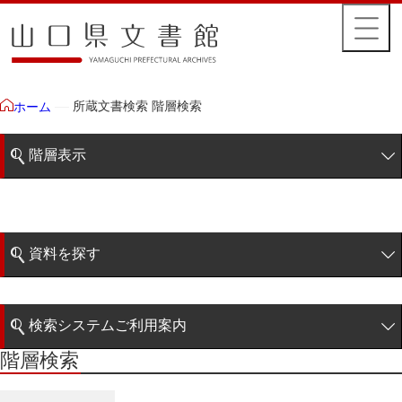
所蔵文書検索 階層検索
ホーム
階層表示
山口県文書館所蔵文書
藩政文書
資料を探す
特定歴史公文書
簡易検索
行政資料
検索システムご利用案内
諸家文書
階層検索
階層検索
検索システムの利用について
青木家文書
詳細検索
赤間家文書