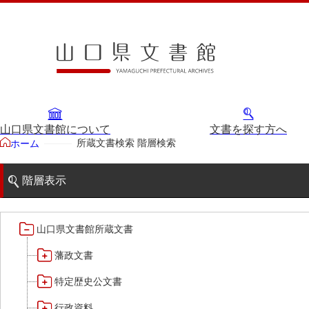
山口県文書館について
文書を探す方へ
所蔵文書検索 階層検索
ホーム
階層表示
山口県文書館所蔵文書
藩政文書
特定歴史公文書
行政資料