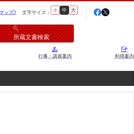
大
中
小
マップ
文字サイズ：
所蔵文書検索
行事・講座案内
利用案内