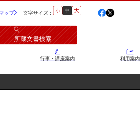
大
中
小
マップ
文字サイズ：
所蔵文書検索
行事・講座案内
利用案内