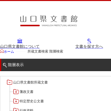
山口県文書館について
文書を探す方へ
所蔵文書検索 階層検索
ホーム
階層表示
山口県文書館所蔵文書
藩政文書
特定歴史公文書
行政資料