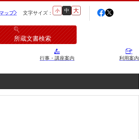
大
中
小
マップ
文字サイズ：
所蔵文書検索
行事・講座案内
利用案内