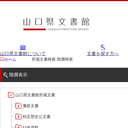
山口県文書館について
文書を探す方へ
所蔵文書検索 階層検索
ホーム
階層表示
山口県文書館所蔵文書
藩政文書
特定歴史公文書
行政資料