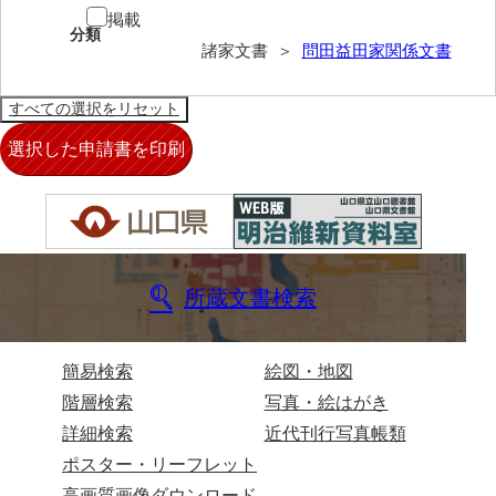
掲載
伊藤家文書（宇部市）
分類
諸家文書 ＞
問田益田家関係文書
井上一親文書
井上家文書（宇部市）
井上家文書（大和町）
井上家文書（防府市）
井上家文書（徳山市）
井上勉家文書（大和町）
所蔵文書検索
井下家文書（埼玉県）
井原家文書
簡易検索
絵図・地図
階層検索
写真・絵はがき
今井家文書
詳細検索
近代刊行写真帳類
今川家文書
ポスター・リーフレット
入江九一文書
高画質画像ダウンロード