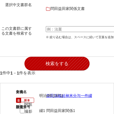
石田家文書（徳山市）
選択中文書群名
問田益田家関係文書
石田家文書（山口市）
和泉家文書
この文書群に属す
市川家文書
る文書を検索する
※ 絞り込む場合は、スペースに続いて言葉を追
市川家文書(千葉県)
市原家文書
厳島神社祭礼堅田中組水上会講文書
厳島神社念仏踊堅田下組流田会講文書
件中
－
件を表示
1
1
1
出羽家文書
一宝家文書
1
文書名
年代
明治4年[1871]
益田孫槌給禄米分与一件綴
伊藤家文書（須佐町）
閲覧
請求番号
数量
伊藤家文書（山口市）
綴1
問田益田家関係1
撮影