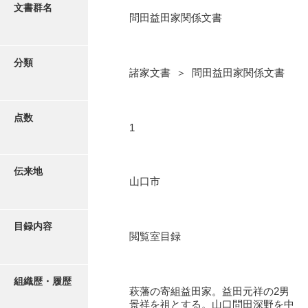
更新履歴
文書群名
問田益田家関係文書
阿川家文書
絵図・地図
阿川毛利家文書
分類
諸家文書 ＞ 問田益田家関係文書
朝倉家文書
写真・絵はがき
厚母家文書
点数
近代刊行写真帳類
1
阿野家文書
安部家文書
ポスター・リーフレット
伝来地
山口市
雨村家文書
高画質画像ダウンロード
荒瀬家文書
目録内容
荒瀬家文書（防府市）
閲覧室目録
有福家文書
組織歴・履歴
有馬家文書
萩藩の寄組益田家。益田元祥の2男
景祥を祖とする。山口問田深野を中