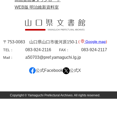
WEB版 明治維新資料室
岩崎家文書（秋芳町）
岩崎家文書（鹿野町）
岩見博幸収集史料
上田家文書（防府市）
(
Google map
)
〒753-0083 山口県山口市後河原150-1
上田家文書（横浜市）
083-924-2116
083-924-2117
TEL：
FAX：
a50703@pref.yamaguchi.lg.jp
上野竹逸文書
Mail：
上松氏収集文書
公式Facebook
公式X
氏本家文書
宇多田家文書
Copyright © Yamaguchi Prefectural Archives. All rights reserved.
内田家文書（豊中市）
内田家文書（防府市）
内田伸採拓史料