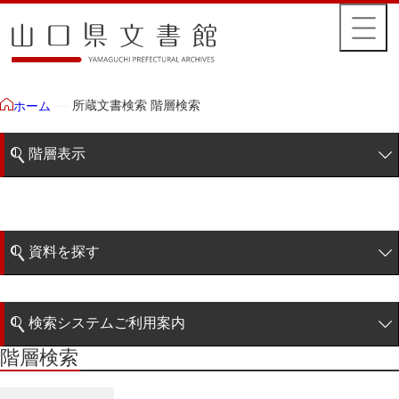
所蔵文書検索 階層検索
ホーム
階層表示
山口県文書館所蔵文書
藩政文書
資料を探す
特定歴史公文書
簡易検索
行政資料
検索システムご利用案内
諸家文書
階層検索
階層検索
検索システムの利用について
青木家文書
詳細検索
赤間家文書