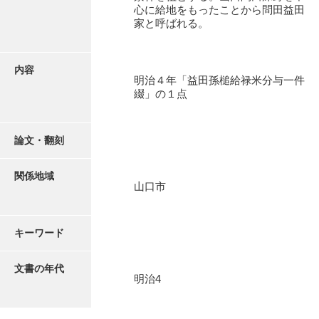
有光家文書
心に給地をもったことから問田益田
家と呼ばれる。
阿武家文書（山口市）
阿武家文書（美祢市）
内容
明治４年「益田孫槌給禄米分与一件
阿武家文書(美祢市２)
綴」の１点
阿武孝太郎文書
飯田家文書
論文・翻刻
飯田家文書（福岡県）
関係地域
山口市
池田家文書
池田邦夫所蔵文書
キーワード
石井丈若撮影写真
文書の年代
石川家文書
明治4
石川卓美文庫