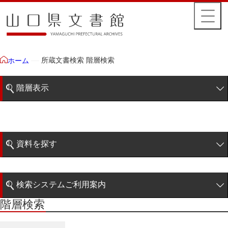
所蔵文書検索 階層検索
ホーム
階層表示
山口県文書館所蔵文書
藩政文書
資料を探す
特定歴史公文書
簡易検索
行政資料
検索システムご利用案内
諸家文書
階層検索
階層検索
検索システムの利用について
青木家文書
詳細検索
赤間家文書