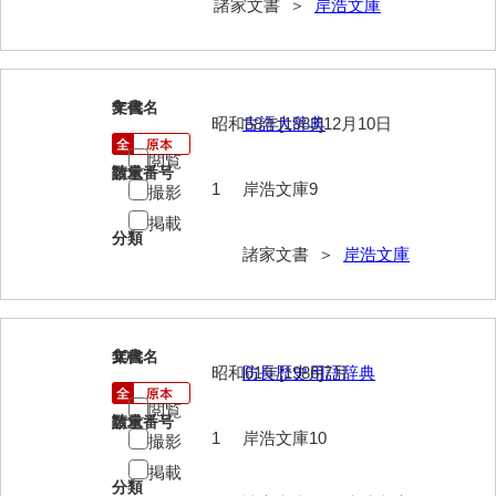
諸家文書 ＞
岸浩文庫
影山家文書
鹿島家文書
9
文書名
年代
梶山家文書
昭和58年[1983]12月10日
古語大辞典
鍛冶利吉文書
閲覧
請求番号
数量
1
岸浩文庫9
撮影
片岡トミ子自作農地木札
掲載
堅田家文書（一般郷土伝来）
分類
諸家文書 ＞
岸浩文庫
堅田家文書（山口市）
堅田家文書（山口市２）
10
文書名
年代
片山家文書（阿東町）
昭和61年[1986]7月
防長歴史用語辞典
片山家文書（下関市豊浦）
閲覧
請求番号
数量
1
岸浩文庫10
撮影
片山家文書（美和町）
掲載
分類
月輪寺文書