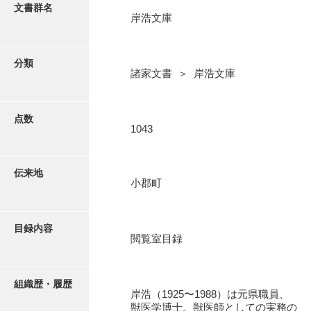
更新履歴
文書群名
岸浩文庫
阿川家文書
絵図・地図
阿川毛利家文書
分類
諸家文書 ＞ 岸浩文庫
朝倉家文書
写真・絵はがき
厚母家文書
点数
近代刊行写真帳類
1043
阿野家文書
安部家文書
ポスター・リーフレット
伝来地
小郡町
雨村家文書
高画質画像ダウンロード
荒瀬家文書
目録内容
荒瀬家文書（防府市）
閲覧室目録
有福家文書
組織歴・履歴
有馬家文書
岸浩（1925〜1988）は元県職員、
獣医学博士。獣医師としての実務の