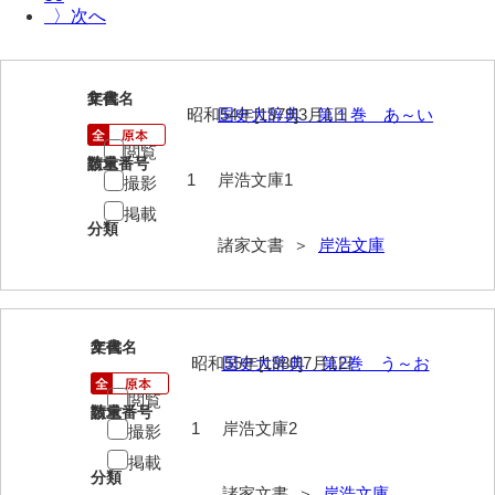
〉
岩崎家文書（秋芳町）
岩崎家文書（鹿野町）
1
文書名
年代
昭和54年[1979]3月1日
国史大辞典 第１巻 あ～い
岩見博幸収集史料
閲覧
上田家文書（防府市）
請求番号
数量
1
岸浩文庫1
撮影
上田家文書（横浜市）
掲載
分類
上野竹逸文書
諸家文書 ＞
岸浩文庫
上松氏収集文書
氏本家文書
2
文書名
年代
昭和55年[1980]7月1日
国史大辞典 第2巻 う～お
宇多田家文書
閲覧
内田家文書（豊中市）
請求番号
数量
1
岸浩文庫2
撮影
内田家文書（防府市）
掲載
分類
諸家文書 ＞
岸浩文庫
内田伸採拓史料