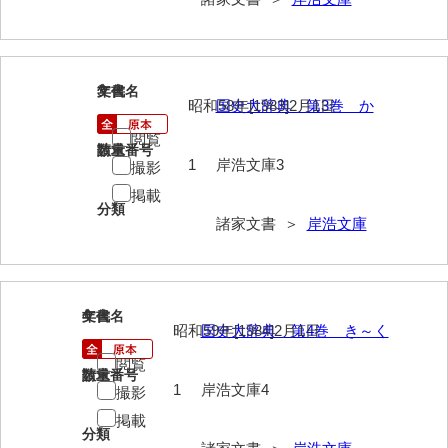
内海家文書
宇野家文書
3
文書名
年代
昭和58年[1983]2月1日
国史大辞典 第3巻 か
馬屋原家文書
閲覧
請求番号
数量
梅村明文書
1
岸浩文庫3
撮影
浦家文書
掲載
分類
諸家文書 ＞
岸浩文庫
江浪家文書
惠本家文書
恵良宏収集文書
4
文書名
年代
昭和59年[1984]2月1日
国史大辞典 第4巻 き～く
相木家文書
閲覧
請求番号
数量
大田家文書
1
岸浩文庫4
撮影
大谷家文書
掲載
分類