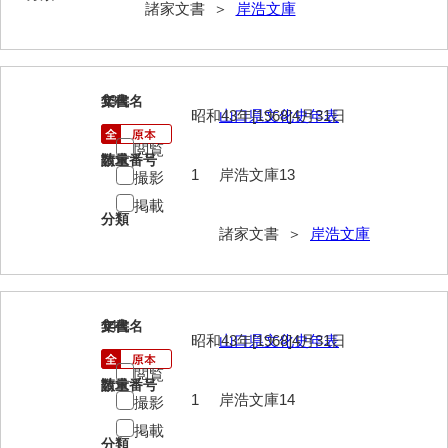
兼田家文書
諸家文書 ＞
岸浩文庫
上村家文書
上矢田井手文書
13
文書名
年代
昭和43年[1968]4月31日
山口県文化史年表
嘉村家文書
閲覧
亀田家文書
請求番号
数量
1
岸浩文庫13
撮影
賀屋家文書
掲載
分類
河北家文書
諸家文書 ＞
岸浩文庫
河崎家文書
河崎家文書（旧神代村）
14
文書名
年代
昭和43年[1968]4月31日
山口県文化史年表
河田家文書
閲覧
河野家文書（美祢市）
請求番号
数量
1
岸浩文庫14
撮影
河野英男収集資料
掲載
分類