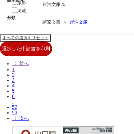
請求番号
撮影
岸浩文庫20
兄部家文書
掲載
分類
興隆寺文書
諸家文書 ＞
岸浩文庫
小嶋家文書
御所河内大堤水子中文書
小山家文書
〈
近藤清石文庫
1
2
雑賀家文書
3
4
斉藤家文書（山口市）
5
6
斉藤家文書（徳地町）
...
52
佐伯隆収集史料
53
〉
坂田軍一文書