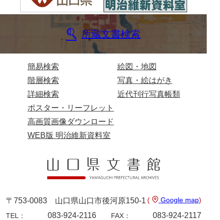
坂本自治会文書
佐川家文書（平生町佐合島）
所蔵文書検索
佐川家文書（大島町）
桜井家文書
簡易検索
絵図・地図
桜井家文書（宇部市）
階層検索
写真・絵はがき
詳細検索
近代刊行写真帳類
櫻井家文書（山口市）
ポスター・リーフレット
佐倉谷家文書
高画質画像ダウンロード
佐々木家文書（美祢市）
WEB版 明治維新資料室
佐々木家文書（山口市）
佐々木家文書
佐々木均文書
(
Google map
)
〒753-0083 山口県山口市後河原150-1
佐世家文書
083-924-2116
083-924-2117
TEL：
FAX：