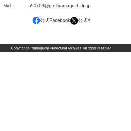
佐田家文書
a50703@pref.yamaguchi.lg.jp
Mail：
佐田家文書（山口市２）
公式Facebook
公式X
貞時家文書
佐藤家文書
佐藤正彦収集資料
Copyright © Yamaguchi Prefectural Archives. All rights reserved.
塩田家文書
塩見家文書
重岡家文書
重富家文書
重冨家文書(山口市)
志道家文書
宍戸家文書