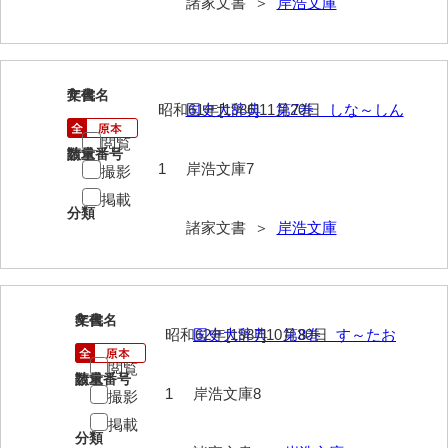
諸家文書 ＞
岸浩文庫
岡本家文書（周防大島町）
小川家文書
小川五郎収集史料
7
文書名
年代
昭和61年[1986]11月20日
国史大辞典 第7巻 しな～しん
尾崎家文書
閲覧
請求番号
数量
尾崎家文書（防府市）
1
岸浩文庫7
撮影
掲載
小沢家文書（阿東町）
分類
諸家文書 ＞
岸浩文庫
小沢太郎文書
小田家文書（山口市吉敷）
8
小田家文書（柳井市金屋）
文書名
年代
昭和62年[1987]10月30日
国史大辞典 第8巻 す～たお
小田家文書（柳井市和田）
閲覧
請求番号
数量
1
岸浩文庫8
撮影
小田家文書（山口市下小鯖）
掲載
小野家文書
分類