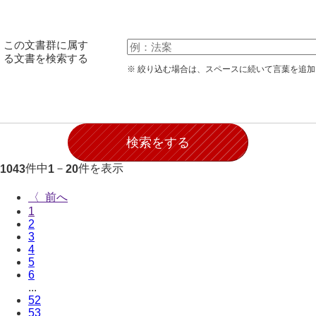
伊藤家文書（宇部市）
井上一親文書
この文書群に属す
る文書を検索する
井上家文書（宇部市）
※ 絞り込む場合は、スペースに続いて言葉を追
井上家文書（大和町）
井上家文書（防府市）
井上家文書（徳山市）
件中
－
件を表示
1043
1
20
井上勉家文書（大和町）
〈
井下家文書（埼玉県）
1
2
井原家文書
3
4
今井家文書
5
6
今川家文書
...
52
入江九一文書
53