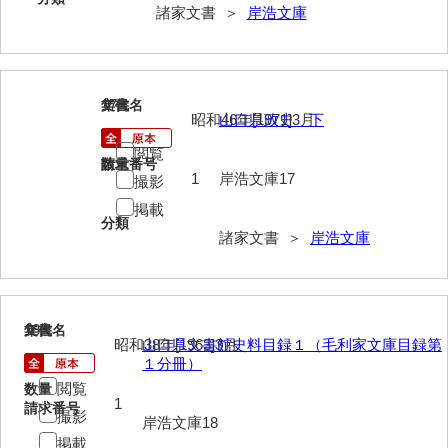
諸家文書 ＞
岸浩文庫
清末毛利家文書
口羽家文書
国司家文書
17
文書名
年代
昭和46年[1971]3月
山口県政史 下
国光家文書
閲覧
請求番号
数量
国守家文書
1
岸浩文庫17
撮影
国行家文書
掲載
分類
諸家文書 ＞
岸浩文庫
熊谷家文書
熊谷家文書（山口市）
熊野家文書（防府市）
18
文書名
年代
昭和38年[1963]3月
山口県文書館史料目録１（毛利家文庫目録第
蔵田家文書
１分冊）
閲覧
数量
倉橋家文書
1
請求番号
撮影
岸浩文庫18
栗林家文書
掲載