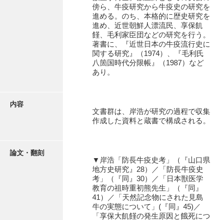
有光家文書
傍ら、牛疫研究から牛疫史の研究を
進める。のち、本格的に歴史研究を
阿武家文書（山口市）
進め、近世朝鮮人漂流民、享保飢
饉、毛利家臣団などの研究を行う。
阿武家文書（美祢市）
著書に、『近世日本の牛疫流行史に
関する研究』（1974）、『毛利氏
阿武家文書(美祢市２)
八箇国時代分限帳』（1987）など
あり。
阿武孝太郎文書
飯田家文書
内容
文書群は、岸浩が研究の過程で収集
飯田家文書（福岡県）
作成した資料と蔵書で構成される。
池田家文書
池田邦夫所蔵文書
論文・翻刻
▼岸浩「防長牛疫史考」（『山口県
地方史研究』28）／「防長牛疫史
石井丈若撮影写真
考」（『同』30）／「日本獣医学
教育の祖時重初熊先生」（『同』
石川家文書
41）／「天然記念物にされた見島
牛の実態について」(『同』45)／
石川卓美文庫
「享保大飢饉の発生原因と餓死につ