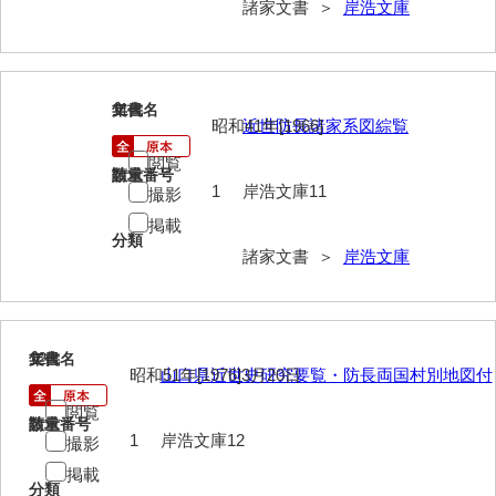
諸家文書 ＞
岸浩文庫
勝間田家文書
桂家文書（防府市）
11
文書名
年代
桂家文書（宇部市1）
昭和41年[1966]
近世防長諸家系図綜覧
桂家文書（宇部市2）
閲覧
請求番号
数量
1
岸浩文庫11
撮影
桂家文書（下関市長府）
掲載
分類
桂家文書（大阪市）
諸家文書 ＞
岸浩文庫
門井家文書
金津家文書
12
文書名
年代
金谷家文書
昭和51年[1976]3月20日
山口県近世史研究要覧・防長両国村別地図付
閲覧
金子家文書
請求番号
数量
1
岸浩文庫12
撮影
兼重家文書
掲載
分類