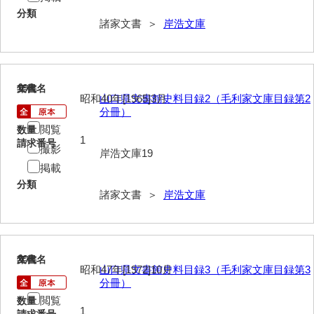
分類
来栖家文書
諸家文書 ＞
岸浩文庫
桑木正道収集史料
桑原舳一収集史料
19
文書名
年代
原始院文書
昭和40年[1965]3月
山口県文書館史料目録2（毛利家文庫目録第2
分冊）
劔持家文書
閲覧
数量
1
請求番号
撮影
小泉家文書
岸浩文庫19
掲載
高家文書
分類
諸家文書 ＞
岸浩文庫
甲谷家文書
河内山家文書
河野家文書（山口市）
20
文書名
年代
昭和47年[1972]10月
山口県文書館史料目録3（毛利家文庫目録第3
分冊）
河野家文書（藤沢市）
閲覧
数量
1
香原家文書