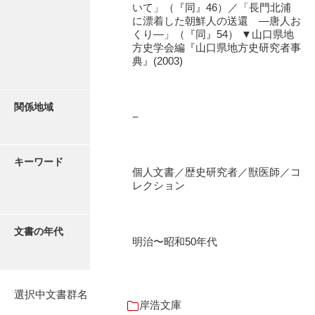
いて」（『同』46）／「長門北浦
石田家文書（徳山市）
に漂着した朝鮮人の送還 ―唐人お
くり―」（『同』54） ▼山口県地
石田家文書（山口市）
方史学会編『山口県地方史研究者事
典』(2003)
和泉家文書
市川家文書
関係地域
市川家文書(千葉県)
−
市原家文書
キーワード
厳島神社祭礼堅田中組水上会講文書
個人文書／歴史研究者／獣医師／コ
レクション
厳島神社念仏踊堅田下組流田会講文書
出羽家文書
文書の年代
明治〜昭和50年代
一宝家文書
伊藤家文書（須佐町）
選択中文書群名
伊藤家文書（山口市）
岸浩文庫