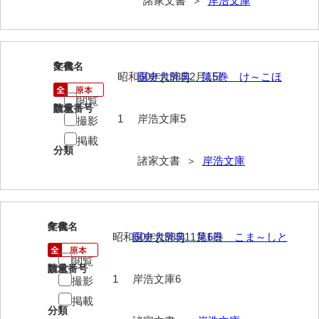
諸家文書 ＞
岸浩文庫
大中家文書
大中家文書（神奈川県）
大野毛利家文書
5
文書名
年代
昭和60年[1985]2月1日
国史大辞典 第5巻 け～こほ
大村益次郎文書
閲覧
請求番号
数量
大本氏収集文書
1
岸浩文庫5
撮影
掲載
岡家文書（福栄村）
分類
諸家文書 ＞
岸浩文庫
岡家文書（周南市）
岡田家文書（徳地町）
岡田家文書（萩市）
6
文書名
年代
昭和60年[1985]11月1日
国史大辞典 第6巻 こま～しと
岡田学収集史料
閲覧
請求番号
数量
岡藤家文書
1
岸浩文庫6
撮影
掲載
岡本家文書（島根県）
分類