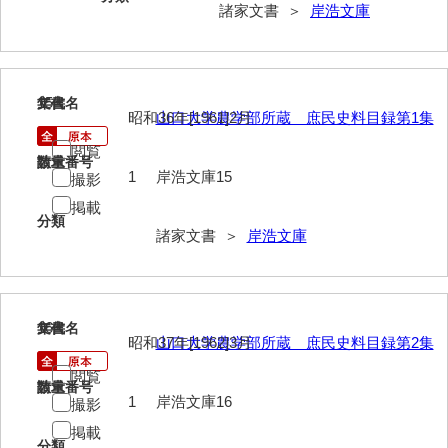
神田一・二宮関係文書
諸家文書 ＞
岸浩文庫
神本正律文書
岸浩文庫
15
文書名
年代
昭和36年[1961]2月
山口大学農学部所蔵 庶民史料目録第1集
岸村家文書
閲覧
木津屋家文書
請求番号
数量
1
岸浩文庫15
撮影
木梨家文書
掲載
分類
諸家文書 ＞
岸浩文庫
木原家文書
木部家文書
木村家文書
16
文書名
年代
昭和37年[1962]3月
山口大学農学部所蔵 庶民史料目録第2集
木村家文書（山口市）
閲覧
請求番号
数量
木村一人文書
1
岸浩文庫16
撮影
清川家文書
掲載
分類