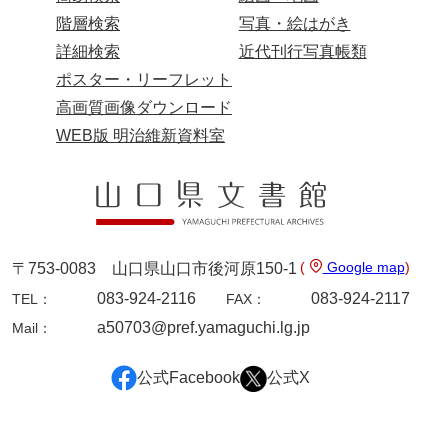
階層検索
写真・絵はがき
兄部家文書
詳細検索
近代刊行写真帳類
興隆寺文書
ポスター・リーフレット
高画質画像ダウンロード
小嶋家文書
WEB版 明治維新資料室
御所河内大堤水子中文書
小山家文書
近藤清石文庫
雑賀家文書
(
Google map
)
〒753-0083 山口県山口市後河原150-1
083-924-2116
083-924-2117
TEL：
FAX：
斉藤家文書（山口市）
a50703@pref.yamaguchi.lg.jp
Mail：
斉藤家文書（徳地町）
佐伯隆収集史料
公式Facebook
公式X
坂田軍一文書