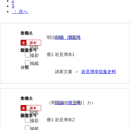
2
3
伊藤家文書（宇部市）
〉
井上一親文書
井上家文書（宇部市）
1
文書名
年代
明治14年［1881］
日誌 第五号
井上家文書（大和町）
閲覧
請求番号
数量
井上家文書（防府市）
冊1
岩見博幸1
撮影
井上家文書（徳山市）
掲載
分類
諸家文書 ＞
岩見博幸収集史料
井上勉家文書（大和町）
井下家文書（埼玉県）
井原家文書
2
文書名
年代
（明治14年［1881］カ）
日誌 第三号
今井家文書
閲覧
請求番号
数量
今川家文書
冊1
岩見博幸2
撮影
入江九一文書
掲載