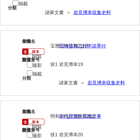
掲載
清末毛利家文書
分類
諸家文書 ＞
岩見博幸収集史料
口羽家文書
国司家文書
19
国光家文書
文書名
年代
宝暦12年[1762]2月
田地替相ニ付申談墨付
国守家文書
閲覧
請求番号
数量
状1
岩見博幸19
撮影
国行家文書
掲載
熊谷家文書
分類
諸家文書 ＞
岩見博幸収集史料
熊谷家文書（山口市）
熊野家文書（防府市）
20
文書名
年代
蔵田家文書
明和7年[1770]2月25日
永代売渡申田地之事
倉橋家文書
閲覧
請求番号
数量
状1
岩見博幸20
撮影
栗林家文書