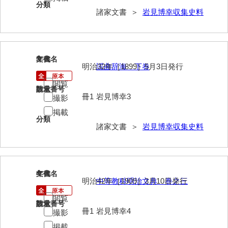
分類
諸家文書 ＞
岩見博幸収集史料
岩崎家文書（秋芳町）
岩崎家文書（鹿野町）
岩見博幸収集史料
3
文書名
年代
明治32年［1899］5月3日発行
謡曲辞海 下巻
上田家文書（防府市）
閲覧
請求番号
数量
上田家文書（横浜市）
冊1
岩見博幸3
撮影
掲載
上野竹逸文書
分類
諸家文書 ＞
岩見博幸収集史料
上松氏収集文書
氏本家文書
宇多田家文書
4
文書名
年代
明治42年［1909］3月10日発行
中等教科明治文典 巻之三
内田家文書（豊中市）
閲覧
請求番号
数量
内田家文書（防府市）
冊1
岩見博幸4
撮影
掲載
内田伸採拓史料