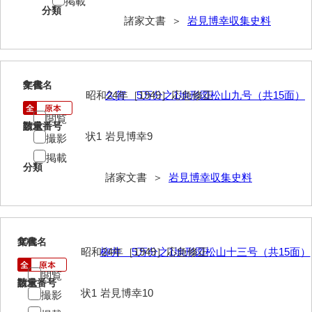
掲載
分類
岡本家文書（周防大島町）
諸家文書 ＞
岩見博幸収集史料
小川家文書
小川五郎収集史料
9
文書名
年代
尾崎家文書
昭和24年［1949］応急修正
久賀 5万分之1地形図松山九号（共15面）
尾崎家文書（防府市）
閲覧
請求番号
数量
状1
岩見博幸9
撮影
小沢家文書（阿東町）
掲載
分類
小沢太郎文書
諸家文書 ＞
岩見博幸収集史料
小田家文書（山口市吉敷）
小田家文書（柳井市金屋）
10
文書名
年代
小田家文書（柳井市和田）
昭和24年［1949］応急修正
柳井 5万分之1地形図松山十三号（共15面）
閲覧
小田家文書（山口市下小鯖）
請求番号
数量
状1
岩見博幸10
撮影
小野家文書