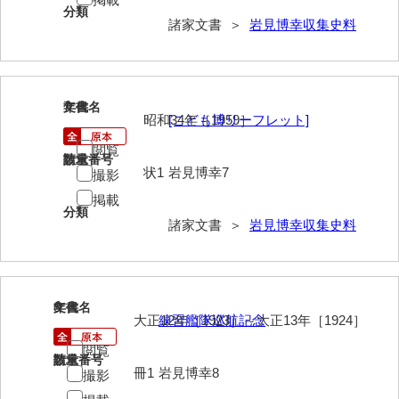
大中家文書
分類
諸家文書 ＞
岩見博幸収集史料
大中家文書（神奈川県）
大野毛利家文書
7
文書名
年代
大村益次郎文書
昭和34年［1959］
[こども博リーフレット]
大本氏収集文書
閲覧
請求番号
数量
状1
岩見博幸7
撮影
岡家文書（福栄村）
掲載
岡家文書（周南市）
分類
諸家文書 ＞
岩見博幸収集史料
岡田家文書（徳地町）
岡田家文書（萩市）
8
文書名
年代
岡田学収集史料
大正12年［1923］～大正13年［1924］
練習艦隊巡航記念
岡藤家文書
閲覧
請求番号
数量
冊1
岩見博幸8
撮影
岡本家文書（島根県）