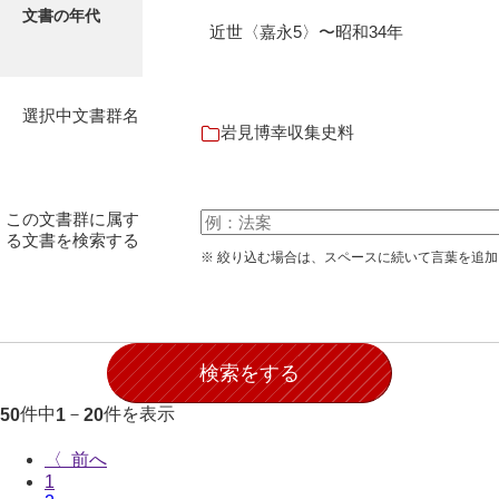
石田家文書（徳山市）
文書の年代
近世〈嘉永5〉〜昭和34年
石田家文書（山口市）
和泉家文書
選択中文書群名
岩見博幸収集史料
市川家文書
市川家文書(千葉県)
この文書群に属す
市原家文書
る文書を検索する
※ 絞り込む場合は、スペースに続いて言葉を追
厳島神社祭礼堅田中組水上会講文書
厳島神社念仏踊堅田下組流田会講文書
出羽家文書
一宝家文書
件中
－
件を表示
50
1
20
伊藤家文書（須佐町）
〈
伊藤家文書（山口市）
1