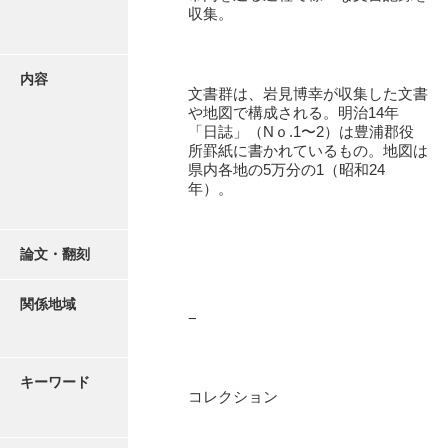
有光家文書
収集。
阿武家文書（山口市）
内容
阿武家文書（美祢市）
文書群は、岩見博幸が収集した文書
や地図で構成される。明治14年
阿武家文書(美祢市２)
「日誌」（Nｏ.1〜2）は豊浦郡役
所罫紙に書かれているもの。地図は
阿武孝太郎文書
県内各地の5万分の1（昭和24
年）。
飯田家文書
飯田家文書（福岡県）
論文・翻刻
池田家文書
関係地域
池田邦夫所蔵文書
−
石井丈若撮影写真
キーワード
石川家文書
コレクション
石川卓美文庫