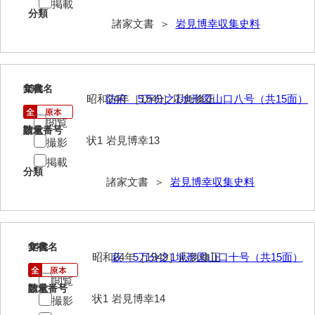
掲載
分類
勝間田家文書
諸家文書 ＞
岩見博幸収集史料
桂家文書（防府市）
桂家文書（宇部市1）
13
文書名
年代
昭和24年［1949］応急修正
防府 5万分之1地形図山口八号（共15面）
桂家文書（宇部市2）
閲覧
桂家文書（下関市長府）
請求番号
数量
状1
岩見博幸13
撮影
桂家文書（大阪市）
掲載
分類
諸家文書 ＞
岩見博幸収集史料
門井家文書
金津家文書
金谷家文書
14
文書名
年代
昭和24年［1949］応急修正
萩 5万分之1地形図山口十号（共15面）
金子家文書
閲覧
請求番号
数量
兼重家文書
状1
岩見博幸14
撮影