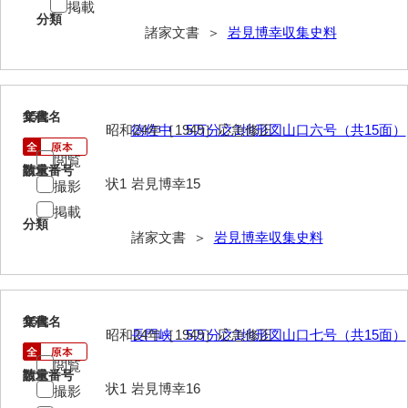
兼田家文書
掲載
分類
諸家文書 ＞
岩見博幸収集史料
上村家文書
上矢田井手文書
嘉村家文書
15
文書名
年代
昭和24年［1949］応急修正
徳佐中 5万分之1地形図山口六号（共15面）
亀田家文書
閲覧
請求番号
数量
賀屋家文書
状1
岩見博幸15
撮影
河北家文書
掲載
分類
諸家文書 ＞
岩見博幸収集史料
河崎家文書
河崎家文書（旧神代村）
河田家文書
16
文書名
年代
昭和24年［1949］応急修正
長門峡 5万分之1地形図山口七号（共15面）
河野家文書（美祢市）
閲覧
請求番号
数量
河野英男収集資料
状1
岩見博幸16
撮影