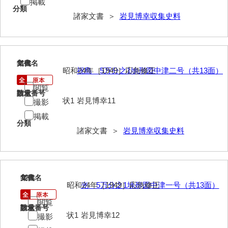
掲載
分類
影山家文書
諸家文書 ＞
岩見博幸収集史料
鹿島家文書
梶山家文書
11
文書名
年代
鍛冶利吉文書
昭和24年［1949］応急修正
祝島 5万分之1地形図中津二号（共13面）
閲覧
片岡トミ子自作農地木札
請求番号
数量
状1
岩見博幸11
撮影
堅田家文書（一般郷土伝来）
掲載
分類
堅田家文書（山口市）
諸家文書 ＞
岩見博幸収集史料
堅田家文書（山口市２）
片山家文書（阿東町）
12
文書名
年代
昭和24年［1949］応急修正
光 5万分之1地形図中津一号（共13面）
片山家文書（下関市豊浦）
閲覧
片山家文書（美和町）
請求番号
数量
状1
岩見博幸12
撮影
月輪寺文書