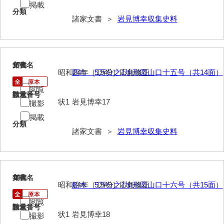
掲載
神田一・二宮関係文書
分類
諸家文書 ＞
岩見博幸収集史料
神本正律文書
岸浩文庫
岸村家文書
17
文書名
年代
昭和24年［1949］応急修正
西市 5万分之1地形図山口十五号（共14面）
木津屋家文書
閲覧
請求番号
数量
木梨家文書
状1
岩見博幸17
撮影
掲載
木原家文書
分類
諸家文書 ＞
岩見博幸収集史料
木部家文書
木村家文書
木村家文書（山口市）
18
文書名
年代
昭和24年［1949］応急修正
船木 5万分之1地形図山口十六号（共15面）
木村一人文書
閲覧
請求番号
数量
清川家文書
状1
岩見博幸18
撮影