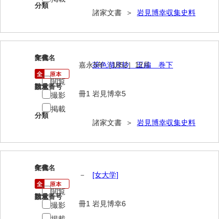
分類
諸家文書 ＞
岩見博幸収集史料
内海家文書
宇野家文書
馬屋原家文書
5
文書名
年代
嘉永5年［1852］12月
茶色湖月抄 五編 巻下
梅村明文書
閲覧
請求番号
数量
浦家文書
冊1
岩見博幸5
撮影
掲載
江浪家文書
分類
諸家文書 ＞
岩見博幸収集史料
惠本家文書
恵良宏収集文書
相木家文書
6
文書名
年代
－
[女大学]
大田家文書
閲覧
請求番号
数量
冊1
岩見博幸6
大谷家文書
撮影
掲載