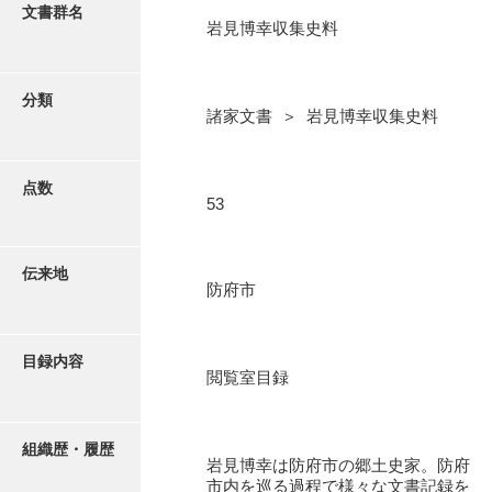
更新履歴
文書群名
岩見博幸収集史料
阿川家文書
絵図・地図
阿川毛利家文書
分類
諸家文書 ＞ 岩見博幸収集史料
朝倉家文書
写真・絵はがき
厚母家文書
点数
近代刊行写真帳類
53
阿野家文書
安部家文書
ポスター・リーフレット
伝来地
防府市
雨村家文書
高画質画像ダウンロード
荒瀬家文書
目録内容
荒瀬家文書（防府市）
閲覧室目録
有福家文書
組織歴・履歴
有馬家文書
岩見博幸は防府市の郷土史家。防府
市内を巡る過程で様々な文書記録を