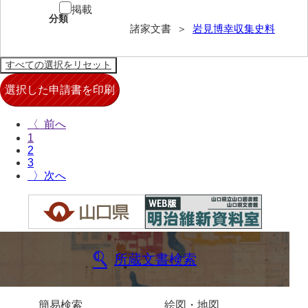
掲載
来栖家文書
分類
諸家文書 ＞
岩見博幸収集史料
桑木正道収集史料
桑原舳一収集史料
原始院文書
劔持家文書
〈
1
小泉家文書
2
3
高家文書
〉
甲谷家文書
河内山家文書
河野家文書（山口市）
所蔵文書検索
河野家文書（藤沢市）
簡易検索
絵図・地図
香原家文書