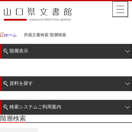
所蔵文書検索 階層検索
ホーム
階層表示
山口県文書館所蔵文書
藩政文書
資料を探す
特定歴史公文書
簡易検索
行政資料
検索システムご利用案内
諸家文書
階層検索
階層検索
検索システムの利用について
青木家文書
詳細検索
赤間家文書