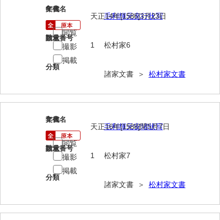
大中家文書
6
文書名
年代
天正14年[1586]3月23日
毛利輝元充行状写
大中家文書（神奈川県）
閲覧
請求番号
数量
大野毛利家文書
1
松村家6
撮影
掲載
大村益次郎文書
分類
諸家文書 ＞
松村家文書
大本氏収集文書
岡家文書（福栄村）
岡家文書（周南市）
7
文書名
年代
天正16年[1588]閏5月7日
毛利輝元安堵状写
岡田家文書（徳地町）
閲覧
請求番号
数量
岡田家文書（萩市）
1
松村家7
撮影
掲載
岡田学収集史料
分類
諸家文書 ＞
松村家文書
岡藤家文書
岡本家文書（島根県）