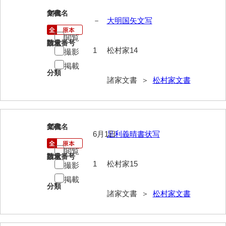
兼田家文書
14
文書名
年代
上村家文書
－
大明国矢文写
閲覧
上矢田井手文書
請求番号
数量
1
松村家14
撮影
嘉村家文書
掲載
分類
亀田家文書
諸家文書 ＞
松村家文書
賀屋家文書
河北家文書
15
文書名
年代
6月1日
足利義晴書状写
河崎家文書
閲覧
河崎家文書（旧神代村）
請求番号
数量
1
松村家15
撮影
河田家文書
掲載
分類
河野家文書（美祢市）
諸家文書 ＞
松村家文書
河野英男収集資料