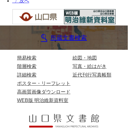
〉
兄部家文書
興隆寺文書
小嶋家文書
所蔵文書検索
御所河内大堤水子中文書
小山家文書
簡易検索
絵図・地図
階層検索
写真・絵はがき
近藤清石文庫
詳細検索
近代刊行写真帳類
雑賀家文書
ポスター・リーフレット
斉藤家文書（山口市）
高画質画像ダウンロード
WEB版 明治維新資料室
斉藤家文書（徳地町）
佐伯隆収集史料
坂田軍一文書