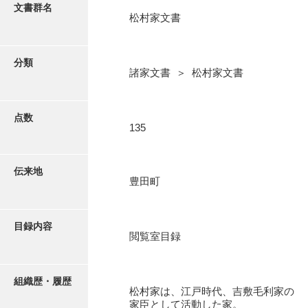
更新履歴
文書群名
松村家文書
阿川家文書
絵図・地図
阿川毛利家文書
分類
諸家文書 ＞ 松村家文書
朝倉家文書
写真・絵はがき
厚母家文書
点数
近代刊行写真帳類
135
阿野家文書
安部家文書
ポスター・リーフレット
伝来地
豊田町
雨村家文書
高画質画像ダウンロード
荒瀬家文書
目録内容
荒瀬家文書（防府市）
閲覧室目録
有福家文書
組織歴・履歴
有馬家文書
松村家は、江戸時代、吉敷毛利家の
家臣として活動した家。