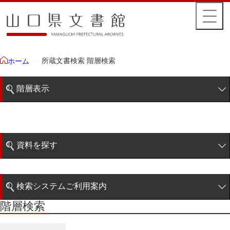
所蔵文書検索 階層検索
ホーム
階層表示
山口県文書館所蔵文書
藩政文書
資料を探す
特定歴史公文書
簡易検索
行政資料
検索システムご利用案内
諸家文書
階層検索
階層検索
検索システムの利用について
青木家文書
詳細検索
赤間家文書