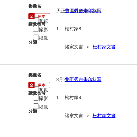
岡本家文書（周防大島町）
8
文書名
年代
天正20年[1592]6月3日
豊臣秀吉朱印状写
小川家文書
閲覧
請求番号
数量
小川五郎収集史料
1
松村家8
撮影
掲載
尾崎家文書
分類
諸家文書 ＞
松村家文書
尾崎家文書（防府市）
小沢家文書（阿東町）
小沢太郎文書
9
文書名
年代
8月29日
豊臣秀吉朱印状写
小田家文書（山口市吉敷）
閲覧
請求番号
数量
1
松村家9
小田家文書（柳井市金屋）
撮影
掲載
小田家文書（柳井市和田）
分類
諸家文書 ＞
松村家文書
小田家文書（山口市下小鯖）
小野家文書