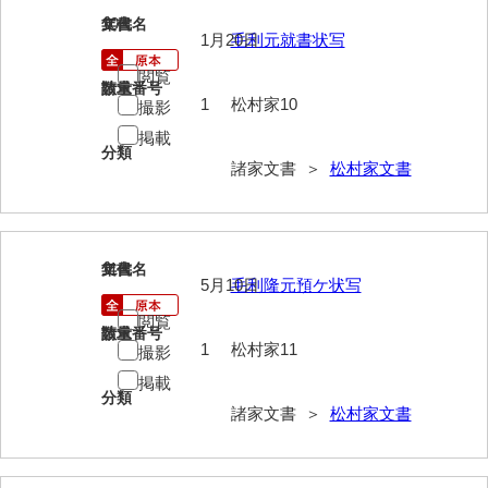
10
文書名
年代
影山家文書
1月20日
毛利元就書状写
鹿島家文書
閲覧
請求番号
数量
1
松村家10
撮影
梶山家文書
掲載
鍛冶利吉文書
分類
諸家文書 ＞
松村家文書
片岡トミ子自作農地木札
堅田家文書（一般郷土伝来）
11
文書名
年代
堅田家文書（山口市）
5月10日
毛利隆元預ケ状写
堅田家文書（山口市２）
閲覧
請求番号
数量
1
松村家11
撮影
片山家文書（阿東町）
掲載
分類
片山家文書（下関市豊浦）
諸家文書 ＞
松村家文書
片山家文書（美和町）
月輪寺文書