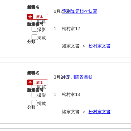
12
文書名
年代
勝間田家文書
9月21日
毛利隆元預ケ状写
桂家文書（防府市）
閲覧
請求番号
数量
1
松村家12
撮影
桂家文書（宇部市1）
掲載
分類
桂家文書（宇部市2）
諸家文書 ＞
松村家文書
桂家文書（下関市長府）
桂家文書（大阪市）
13
文書名
年代
門井家文書
3月24日
小早川隆景書状
閲覧
金津家文書
請求番号
数量
1
松村家13
撮影
金谷家文書
掲載
分類
金子家文書
諸家文書 ＞
松村家文書
兼重家文書