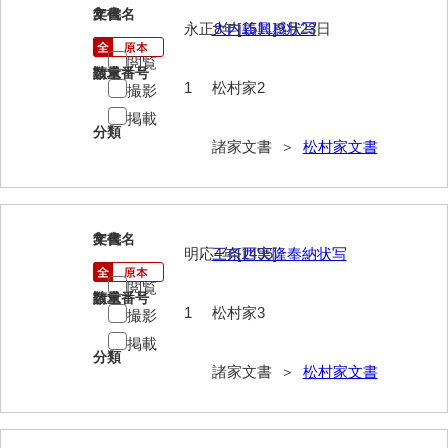
2
文書名
年代
永正8年[1511]9月23日
大内義興感状写
岩崎家文書（秋芳町）
閲覧
岩崎家文書（鹿野町）
請求番号
数量
1
松村家2
撮影
岩見博幸収集史料
掲載
分類
上田家文書（防府市）
諸家文書 ＞
松村家文書
上田家文書（横浜市）
上野竹逸文書
3
文書名
年代
明応4年[1495]
三条西実隆奉納状写
上松氏収集文書
閲覧
氏本家文書
請求番号
数量
1
松村家3
撮影
宇多田家文書
掲載
分類
諸家文書 ＞
松村家文書
内田家文書（豊中市）
内田家文書（防府市）
内田伸採拓史料