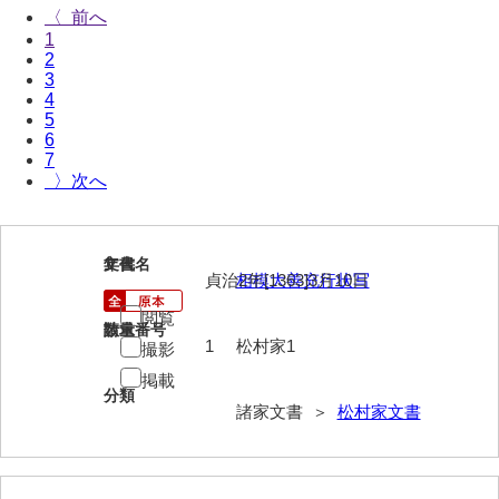
〈
伊藤家文書（宇部市）
1
2
井上一親文書
3
4
井上家文書（宇部市）
5
6
井上家文書（大和町）
7
〉
井上家文書（防府市）
井上家文書（徳山市）
1
文書名
年代
井上勉家文書（大和町）
貞治2年[1363]3月10日
相模大善充行状写
閲覧
井下家文書（埼玉県）
請求番号
数量
1
松村家1
撮影
井原家文書
掲載
分類
今井家文書
諸家文書 ＞
松村家文書
今川家文書
入江九一文書