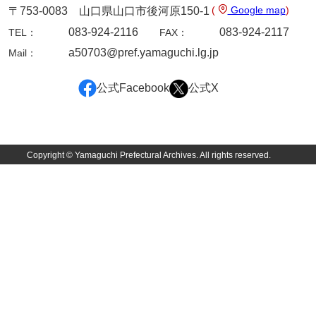
坂本自治会文書
(
Google map
)
〒753-0083 山口県山口市後河原150-1
佐川家文書（平生町佐合島）
083-924-2116
083-924-2117
TEL：
FAX：
a50703@pref.yamaguchi.lg.jp
Mail：
佐川家文書（大島町）
桜井家文書
公式Facebook
公式X
桜井家文書（宇部市）
櫻井家文書（山口市）
Copyright © Yamaguchi Prefectural Archives. All rights reserved.
佐倉谷家文書
佐々木家文書（美祢市）
佐々木家文書（山口市）
佐々木家文書
佐々木均文書
佐世家文書