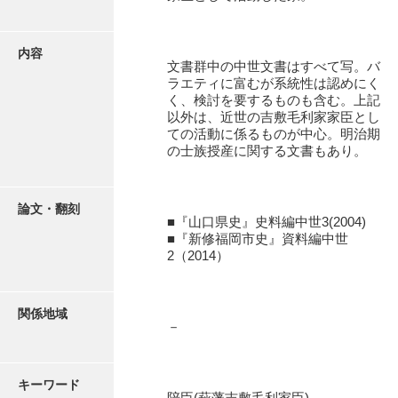
有光家文書
阿武家文書（山口市）
内容
文書群中の中世文書はすべて写。バ
阿武家文書（美祢市）
ラエティに富むが系統性は認めにく
く、検討を要するものも含む。上記
阿武家文書(美祢市２)
以外は、近世の吉敷毛利家家臣とし
ての活動に係るものが中心。明治期
阿武孝太郎文書
の士族授産に関する文書もあり。
飯田家文書
飯田家文書（福岡県）
論文・翻刻
■『山口県史』史料編中世3(2004)
■『新修福岡市史』資料編中世
池田家文書
2（2014）
池田邦夫所蔵文書
石井丈若撮影写真
関係地域
－
石川家文書
石川卓美文庫
キーワード
陪臣(萩藩吉敷毛利家臣)