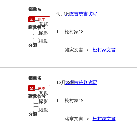
清末毛利家文書
18
文書名
年代
6月1日
大友吉統書状写
口羽家文書
閲覧
請求番号
数量
国司家文書
1
松村家18
撮影
国光家文書
掲載
分類
諸家文書 ＞
松村家文書
国守家文書
国行家文書
熊谷家文書
19
文書名
年代
12月18日
大友吉統判物写
熊谷家文書（山口市）
閲覧
請求番号
数量
熊野家文書（防府市）
1
松村家19
撮影
掲載
蔵田家文書
分類
諸家文書 ＞
松村家文書
倉橋家文書
栗林家文書