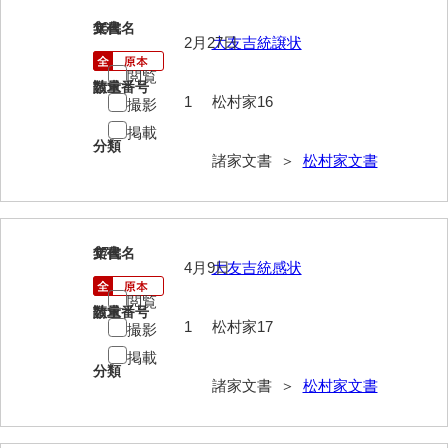
神田一・二宮関係文書
16
文書名
年代
2月27日
大友吉統譲状
神本正律文書
閲覧
岸浩文庫
請求番号
数量
1
松村家16
撮影
岸村家文書
掲載
分類
諸家文書 ＞
松村家文書
木津屋家文書
木梨家文書
木原家文書
17
文書名
年代
4月9日
大友吉統感状
木部家文書
閲覧
請求番号
数量
木村家文書
1
松村家17
撮影
木村家文書（山口市）
掲載
分類
諸家文書 ＞
松村家文書
木村一人文書
清川家文書