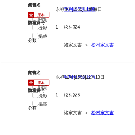
4
文書名
年代
永禄8年[1565]11月晦日
毛利輝元判物写
内海家文書
閲覧
請求番号
数量
宇野家文書
1
松村家4
撮影
馬屋原家文書
掲載
分類
諸家文書 ＞
松村家文書
梅村明文書
浦家文書
江浪家文書
5
文書名
年代
永禄12年[1569]12月13日
毛利元就感状写
惠本家文書
閲覧
請求番号
数量
恵良宏収集文書
1
松村家5
撮影
相木家文書
掲載
分類
諸家文書 ＞
松村家文書
大田家文書
大谷家文書