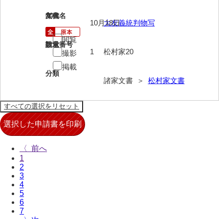
来栖家文書
20
文書名
年代
10月18日
大友義統判物写
桑木正道収集史料
閲覧
請求番号
数量
桑原舳一収集史料
1
松村家20
撮影
掲載
原始院文書
分類
諸家文書 ＞
松村家文書
劔持家文書
小泉家文書
高家文書
甲谷家文書
〈
1
河内山家文書
2
3
河野家文書（山口市）
4
5
河野家文書（藤沢市）
6
7
香原家文書