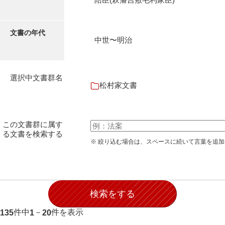
石田家文書（徳山市）
石田家文書（山口市）
文書の年代
中世〜明治
和泉家文書
市川家文書
選択中文書群名
市川家文書(千葉県)
松村家文書
市原家文書
厳島神社祭礼堅田中組水上会講文書
この文書群に属す
る文書を検索する
厳島神社念仏踊堅田下組流田会講文書
※ 絞り込む場合は、スペースに続いて言葉を追
出羽家文書
一宝家文書
伊藤家文書（須佐町）
件中
－
件を表示
135
1
20
伊藤家文書（山口市）