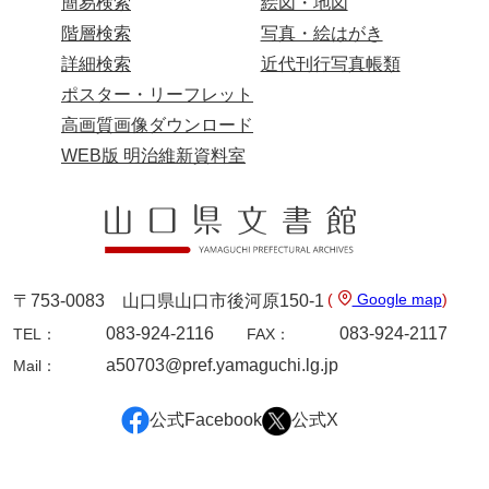
簡易検索
絵図・地図
岩崎家文書（秋芳町）
階層検索
写真・絵はがき
詳細検索
近代刊行写真帳類
岩崎家文書（鹿野町）
ポスター・リーフレット
岩見博幸収集史料
高画質画像ダウンロード
WEB版 明治維新資料室
上田家文書（防府市）
上田家文書（横浜市）
上野竹逸文書
上松氏収集文書
(
Google map
)
〒753-0083 山口県山口市後河原150-1
氏本家文書
083-924-2116
083-924-2117
TEL：
FAX：
宇多田家文書
a50703@pref.yamaguchi.lg.jp
Mail：
内田家文書（豊中市）
公式Facebook
公式X
内田家文書（防府市）
内田伸採拓史料