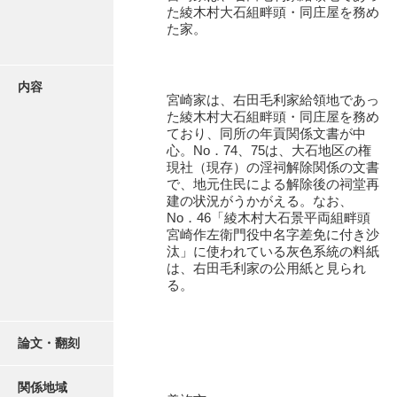
有光家文書
た綾木村大石組畔頭・同庄屋を務め
た家。
阿武家文書（山口市）
阿武家文書（美祢市）
内容
宮崎家は、右田毛利家給領地であっ
阿武家文書(美祢市２)
た綾木村大石組畔頭・同庄屋を務め
ており、同所の年貢関係文書が中
阿武孝太郎文書
心。No．74、75は、大石地区の権
現社（現存）の淫祠解除関係の文書
飯田家文書
で、地元住民による解除後の祠堂再
建の状況がうかがえる。なお、
飯田家文書（福岡県）
No．46「綾木村大石景平両組畔頭
宮崎作左衛門役中名字差免に付き沙
池田家文書
汰」に使われている灰色系統の料紙
は、右田毛利家の公用紙と見られ
池田邦夫所蔵文書
る。
石井丈若撮影写真
石川家文書
論文・翻刻
石川卓美文庫
関係地域