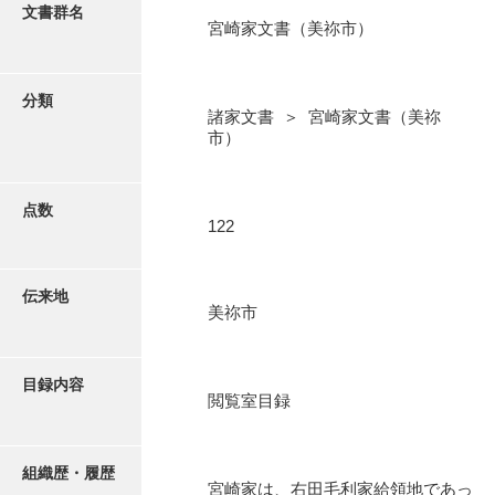
更新履歴
文書群名
宮崎家文書（美祢市）
阿川家文書
絵図・地図
阿川毛利家文書
分類
諸家文書 ＞ 宮崎家文書（美祢
朝倉家文書
写真・絵はがき
市）
厚母家文書
近代刊行写真帳類
阿野家文書
点数
122
安部家文書
ポスター・リーフレット
雨村家文書
伝来地
美祢市
高画質画像ダウンロード
荒瀬家文書
荒瀬家文書（防府市）
目録内容
閲覧室目録
有福家文書
有馬家文書
組織歴・履歴
宮崎家は、右田毛利家給領地であっ