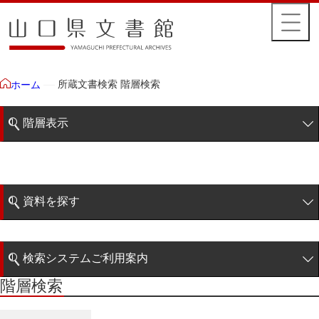
所蔵文書検索 階層検索
ホーム
階層表示
山口県文書館所蔵文書
藩政文書
資料を探す
特定歴史公文書
簡易検索
行政資料
検索システムご利用案内
諸家文書
階層検索
階層検索
検索システムの利用について
青木家文書
詳細検索
赤間家文書