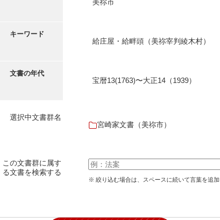
美祢市
石田家文書（徳山市）
石田家文書（山口市）
キーワード
給庄屋・給畔頭（美祢宰判綾木村）
和泉家文書
市川家文書
文書の年代
宝暦13(1763)〜大正14（1939）
市川家文書(千葉県)
市原家文書
選択中文書群名
厳島神社祭礼堅田中組水上会講文書
宮崎家文書（美祢市）
厳島神社念仏踊堅田下組流田会講文書
出羽家文書
この文書群に属す
る文書を検索する
一宝家文書
※ 絞り込む場合は、スペースに続いて言葉を追
伊藤家文書（須佐町）
伊藤家文書（山口市）