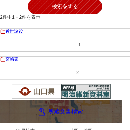
伊藤家文書（宇部市）
件中
－
件を表示
2
1
2
井上一親文書
井上家文書（宇部市）
近世諸役
井上家文書（大和町）
1
井上家文書（防府市）
宮崎家
井上家文書（徳山市）
2
井上勉家文書（大和町）
井下家文書（埼玉県）
井原家文書
今井家文書
所蔵文書検索
今川家文書
入江九一文書