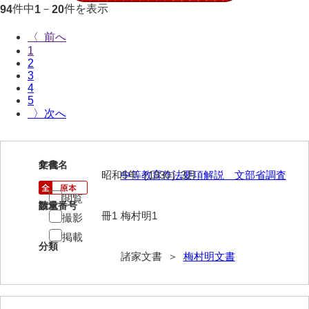
件中
－
件を表示
94
1
20
伊藤家文書（宇部市）
〈
井上一親文書
1
2
井上家文書（宇部市）
3
4
井上家文書（大和町）
5
〉
井上家文書（防府市）
井上家文書（徳山市）
1
文書名
年代
井上勉家文書（大和町）
昭和5年［1930］3月
中等教育作法要項解説 文部省調査
閲覧
井下家文書（埼玉県）
請求番号
数量
冊1
梅村明1
撮影
井原家文書
掲載
分類
今井家文書
諸家文書 ＞
梅村明文書
今川家文書
入江九一文書