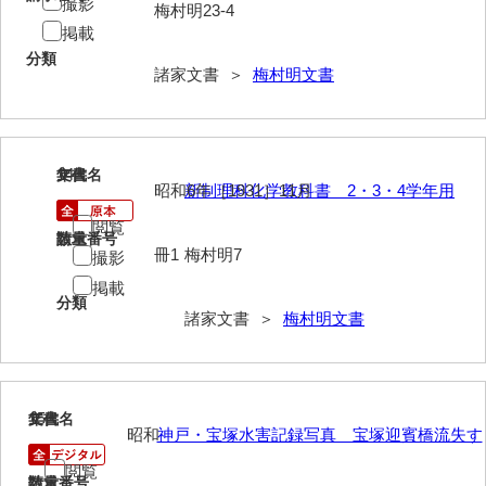
兼田家文書
撮影
梅村明23-4
掲載
上村家文書
分類
諸家文書 ＞
梅村明文書
上矢田井手文書
嘉村家文書
亀田家文書
14
文書名
年代
昭和6年［1931］11月
新制理科化学教科書 2・3・4学年用
賀屋家文書
閲覧
請求番号
数量
河北家文書
冊1
梅村明7
撮影
掲載
河崎家文書
分類
諸家文書 ＞
梅村明文書
河崎家文書（旧神代村）
河田家文書
河野家文書（美祢市）
15
文書名
年代
昭和
神戸・宝塚水害記録写真 宝塚迎賓橋流失す
河野英男収集資料
閲覧
請求番号
数量