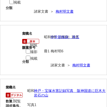
掲載
勝間田家文書
分類
諸家文書 ＞
梅村明文書
桂家文書（防府市）
桂家文書（宇部市1）
12
文書名
年代
桂家文書（宇部市2）
昭和8年［1933］10月
中学新修身 巻五
桂家文書（下関市長府）
閲覧
請求番号
数量
冊1
梅村明6
撮影
桂家文書（大阪市）
掲載
分類
門井家文書
諸家文書 ＞
梅村明文書
金津家文書
金谷家文書
13
文書名
年代
金子家文書
昭和
神戸・宝塚水害記録写真 阪神国道に巨木大
岩石の山
兼重家文書
閲覧
数量
写真1
請求番号