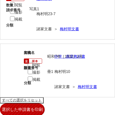
閲覧
数量
来栖家文書
写真1
請求番号
撮影
梅村明23-7
桑木正道収集史料
掲載
分類
桑原舳一収集史料
諸家文書 ＞
梅村明文書
原始院文書
劔持家文書
20
文書名
年代
小泉家文書
昭和7年［1932］2月
中学 農業教科書
閲覧
高家文書
請求番号
数量
冊1
梅村明10
撮影
甲谷家文書
掲載
分類
河内山家文書
諸家文書 ＞
梅村明文書
河野家文書（山口市）
河野家文書（藤沢市）
香原家文書