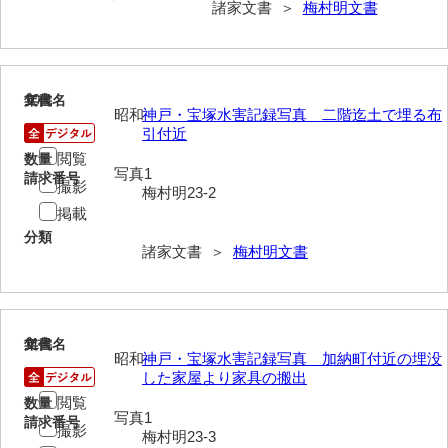
諸家文書 ＞
梅村明文書
影山家文書
鹿島家文書
10
梶山家文書
文書名
年代
昭和
神戸・宝塚水害記録写真 二階迄土で埋る布
引付近
鍛冶利吉文書
閲覧
数量
写真1
片岡トミ子自作農地木札
請求番号
撮影
梅村明23-2
掲載
堅田家文書（一般郷土伝来）
分類
諸家文書 ＞
梅村明文書
堅田家文書（山口市）
堅田家文書（山口市２）
片山家文書（阿東町）
11
文書名
年代
昭和
神戸・宝塚水害記録写真 加納町付近の埋没
片山家文書（下関市豊浦）
した家屋より家具の搬出
閲覧
数量
片山家文書（美和町）
写真1
請求番号
撮影
梅村明23-3
月輪寺文書