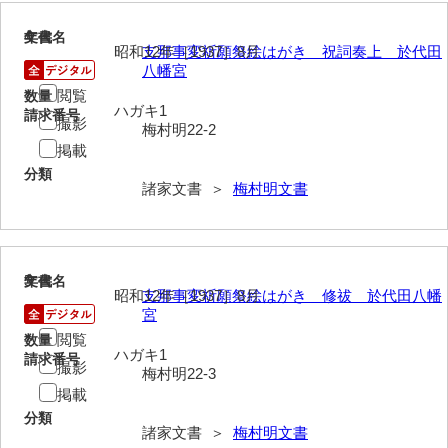
4
文書名
年代
内海家文書
昭和12年［1937］8月
支那事変祈願祭絵はがき 祝詞奏上 於代田
八幡宮
宇野家文書
閲覧
数量
ハガキ1
馬屋原家文書
請求番号
撮影
梅村明22-2
掲載
梅村明文書
分類
諸家文書 ＞
梅村明文書
浦家文書
江浪家文書
惠本家文書
5
文書名
年代
昭和12年［1937］8月
支那事変祈願祭絵はがき 修祓 於代田八幡
恵良宏収集文書
宮
閲覧
数量
相木家文書
ハガキ1
請求番号
撮影
梅村明22-3
大田家文書
掲載
大谷家文書
分類
諸家文書 ＞
梅村明文書