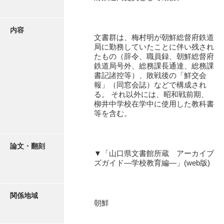
有光家文書
阿武家文書（山口市）
内容
文書群は、梅村明が朝鮮総督府鉄道
阿武家文書（美祢市）
局に勤務していたことに伴い残され
たもの（辞令、職員録、朝鮮総督府
阿武家文書(美祢市２)
鉄道局号外、総務課長通達、総務課
書記諸控等）、敗戦後の「鮮交会
阿武孝太郎文書
報」（同窓会誌）などで構成され
る。 それ以外には、昭和戦前期、
飯田家文書
柳井中学校在学中に使用した教科書
等を含む。
飯田家文書（福岡県）
池田家文書
論文・翻刻
▼「山口県文書館所蔵 アーカイブ
池田邦夫所蔵文書
ズガイド―学校教育編―」(web版)
石井丈若撮影写真
石川家文書
関係地域
朝鮮
石川卓美文庫