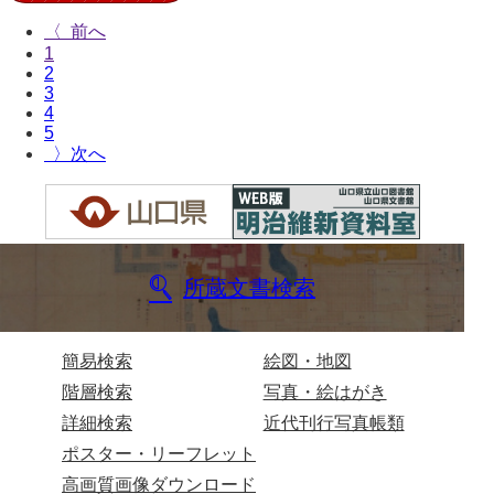
〈
兄部家文書
1
2
興隆寺文書
3
4
小嶋家文書
5
〉
御所河内大堤水子中文書
小山家文書
近藤清石文庫
所蔵文書検索
雑賀家文書
斉藤家文書（山口市）
簡易検索
絵図・地図
斉藤家文書（徳地町）
階層検索
写真・絵はがき
佐伯隆収集史料
詳細検索
近代刊行写真帳類
ポスター・リーフレット
坂田軍一文書
高画質画像ダウンロード