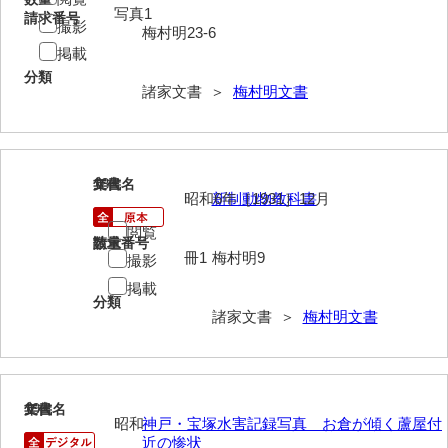
写真1
清末毛利家文書
請求番号
撮影
梅村明23-6
掲載
口羽家文書
分類
諸家文書 ＞
梅村明文書
国司家文書
国光家文書
国守家文書
18
文書名
年代
昭和6年［1931］12月
新制動物教科書
国行家文書
閲覧
請求番号
数量
熊谷家文書
冊1
梅村明9
撮影
熊谷家文書（山口市）
掲載
分類
諸家文書 ＞
梅村明文書
熊野家文書（防府市）
蔵田家文書
倉橋家文書
19
文書名
年代
昭和
神戸・宝塚水害記録写真 お倉が傾く蘆屋付
栗林家文書
近の惨状