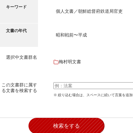
石田家文書（徳山市）
キーワード
個人文書／朝鮮総督府鉄道局官吏
石田家文書（山口市）
和泉家文書
文書の年代
昭和戦前〜平成
市川家文書
市川家文書(千葉県)
選択中文書群名
市原家文書
梅村明文書
厳島神社祭礼堅田中組水上会講文書
厳島神社念仏踊堅田下組流田会講文書
この文書群に属す
る文書を検索する
出羽家文書
※ 絞り込む場合は、スペースに続いて言葉を追
一宝家文書
伊藤家文書（須佐町）
伊藤家文書（山口市）