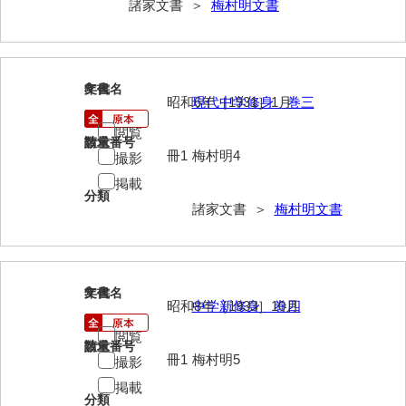
諸家文書 ＞
梅村明文書
岡本家文書（周防大島町）
小川家文書
小川五郎収集史料
8
文書名
年代
昭和6年［1931］1月
現代中学修身 巻三
尾崎家文書
閲覧
請求番号
数量
尾崎家文書（防府市）
冊1
梅村明4
撮影
掲載
小沢家文書（阿東町）
分類
諸家文書 ＞
梅村明文書
小沢太郎文書
小田家文書（山口市吉敷）
小田家文書（柳井市金屋）
9
文書名
年代
昭和8年［1933］10月
中学新修身 巻四
小田家文書（柳井市和田）
閲覧
請求番号
数量
小田家文書（山口市下小鯖）
冊1
梅村明5
撮影
掲載
小野家文書
分類