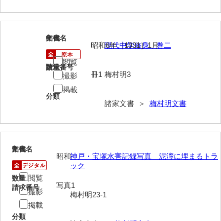
大中家文書
大中家文書（神奈川県）
6
文書名
年代
大野毛利家文書
昭和6年［1931］1月
現代中学修身 巻二
大村益次郎文書
閲覧
請求番号
数量
冊1
梅村明3
撮影
大本氏収集文書
掲載
分類
岡家文書（福栄村）
諸家文書 ＞
梅村明文書
岡家文書（周南市）
岡田家文書（徳地町）
7
文書名
年代
岡田家文書（萩市）
昭和
神戸・宝塚水害記録写真 泥濘に埋まるトラ
ック
岡田学収集史料
閲覧
数量
写真1
請求番号
撮影
岡藤家文書
梅村明23-1
掲載
岡本家文書（島根県）
分類