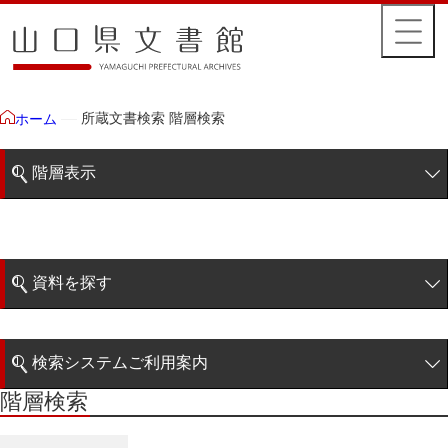
所蔵文書検索 階層検索
ホーム
階層表示
山口県文書館所蔵文書
藩政文書
資料を探す
特定歴史公文書
簡易検索
行政資料
検索システムご利用案内
諸家文書
階層検索
階層検索
検索システムの利用について
青木家文書
詳細検索
赤間家文書