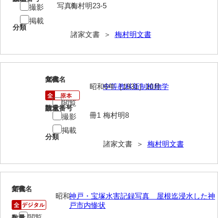
神田一・二宮関係文書
写真1
梅村明23-5
撮影
掲載
神本正律文書
分類
諸家文書 ＞
梅村明文書
岸浩文庫
岸村家文書
木津屋家文書
16
文書名
年代
昭和6年［1931］10月
中等教科新制植物学
木梨家文書
閲覧
請求番号
数量
冊1
梅村明8
木原家文書
撮影
掲載
木部家文書
分類
諸家文書 ＞
梅村明文書
木村家文書
木村家文書（山口市）
17
文書名
年代
木村一人文書
昭和
神戸・宝塚水害記録写真 屋根迄浸水した神
戸市内惨状
清川家文書
閲覧
数量