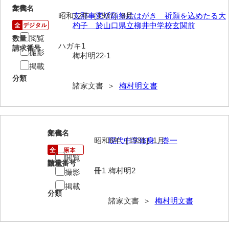
2
文書名
年代
岩崎家文書（秋芳町）
昭和12年［1937］8月
支那事変祈願祭絵はがき 祈願を込めたる大
杓子 於山口県立柳井中学校玄関前
岩崎家文書（鹿野町）
閲覧
数量
ハガキ1
請求番号
撮影
岩見博幸収集史料
梅村明22-1
掲載
上田家文書（防府市）
分類
諸家文書 ＞
梅村明文書
上田家文書（横浜市）
上野竹逸文書
上松氏収集文書
3
文書名
年代
昭和6年［1931］1月
現代中学修身 巻一
氏本家文書
閲覧
請求番号
数量
冊1
梅村明2
宇多田家文書
撮影
掲載
内田家文書（豊中市）
分類
諸家文書 ＞
梅村明文書
内田家文書（防府市）
内田伸採拓史料