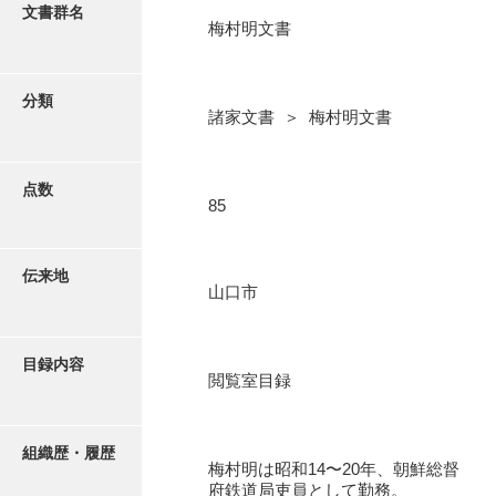
更新履歴
文書群名
梅村明文書
阿川家文書
絵図・地図
阿川毛利家文書
分類
諸家文書 ＞ 梅村明文書
朝倉家文書
写真・絵はがき
厚母家文書
点数
近代刊行写真帳類
85
阿野家文書
安部家文書
ポスター・リーフレット
伝来地
山口市
雨村家文書
高画質画像ダウンロード
荒瀬家文書
目録内容
荒瀬家文書（防府市）
閲覧室目録
有福家文書
組織歴・履歴
有馬家文書
梅村明は昭和14〜20年、朝鮮総督
府鉄道局吏員として勤務。