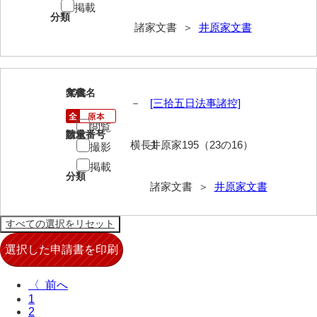
掲載
分類
兄部家文書
諸家文書 ＞
井原家文書
興隆寺文書
小嶋家文書
300
文書名
年代
－
[三拾五日法事諸控]
御所河内大堤水子中文書
閲覧
小山家文書
請求番号
数量
横長1
井原家195（23の16）
撮影
近藤清石文庫
掲載
分類
雑賀家文書
諸家文書 ＞
井原家文書
斉藤家文書（山口市）
斉藤家文書（徳地町）
佐伯隆収集史料
〈
坂田軍一文書
1
2