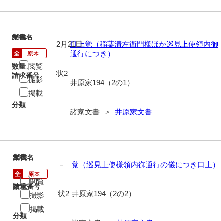
内海家文書
282
文書名
年代
宇野家文書
2月21日
口上覚（稲葉清左衛門様ほか巡見上使領内御
通行につき）
馬屋原家文書
閲覧
数量
状2
梅村明文書
請求番号
撮影
井原家194（2の1）
掲載
浦家文書
分類
諸家文書 ＞
井原家文書
江浪家文書
惠本家文書
恵良宏収集文書
283
文書名
年代
－
覚（巡見上使様領内御通行の儀につき口上）
相木家文書
閲覧
請求番号
数量
大田家文書
状2
井原家194（2の2）
撮影
大谷家文書
掲載
分類