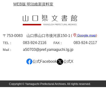
佐田家文書
WEB版 明治維新資料室
佐田家文書（山口市２）
貞時家文書
佐藤家文書
(
Google map
)
〒753-0083 山口県山口市後河原150-1
佐藤正彦収集資料
083-924-2116
083-924-2117
TEL：
FAX：
塩田家文書
a50703@pref.yamaguchi.lg.jp
Mail：
塩見家文書
公式Facebook
公式X
重岡家文書
重富家文書
重冨家文書(山口市)
Copyright © Yamaguchi Prefectural Archives. All rights reserved.
志道家文書
宍戸家文書