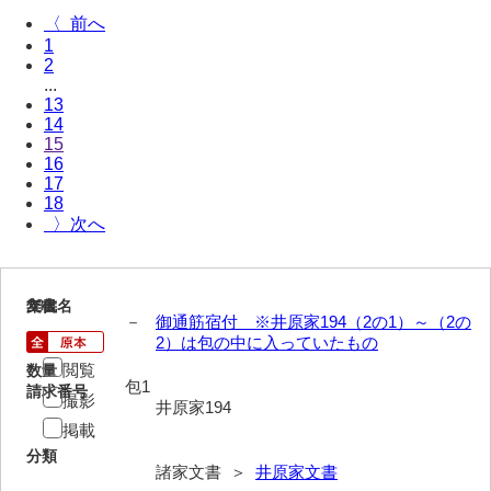
〈
岩崎家文書（秋芳町）
1
2
岩崎家文書（鹿野町）
...
13
岩見博幸収集史料
14
15
上田家文書（防府市）
16
17
上田家文書（横浜市）
18
〉
上野竹逸文書
上松氏収集文書
281
文書名
年代
－
御通筋宿付 ※井原家194（2の1）～（2の
氏本家文書
2）は包の中に入っていたもの
宇多田家文書
閲覧
数量
包1
請求番号
撮影
井原家194
内田家文書（豊中市）
掲載
内田家文書（防府市）
分類
諸家文書 ＞
井原家文書
内田伸採拓史料