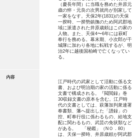
有光家文書
（慶長年間）に当職を務めた井原元
歳の悴・元良の次男就尚が別家して
阿武家文書（山口市）
一家をなす。天保2年(1831)の天保
一揆時、一揆勢鎮撫のため阿武郡地
阿武家文書（美祢市）
域に派遣された井原歳頼はこの家の
人物。また、天保4〜6年には萩町
阿武家文書(美祢市２)
奉行を務める。幕末期、小次郎が干
城隊に加わり各地に転戦するが、明
阿武孝太郎文書
治2年に越後国柏崎で亡くなってい
る。
飯田家文書
飯田家文書（福岡県）
内容
江戸時代の武家として活動に係る文
池田家文書
書、および明治期の家の活動に係る
文書で構成される。『閥閲録』巻
池田邦夫所蔵文書
30収録文書の原本を含む。江戸時
代の文書としては、萩藩加判衆連署
石井丈若撮影写真
奉書類、藩へ提出した「譜録」の
控、町奉行役に係わるもの、給地支
石川家文書
配に関わるもの、武芸の免状類など
がある。 「秘鑑」（NＯ．80）
石川卓美文庫
は、天保一揆時、井原歳頼が阿武郡