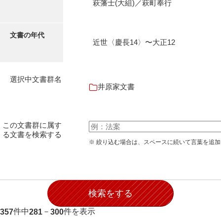
萩藩士(大組)／萩町奉行
伊藤家文書（宇部市）
井上一親文書
文書の年代
近世〈慶長14〉〜大正12
井上家文書（宇部市）
井上家文書（大和町）
選択中文書群名
井上家文書（防府市）
井原家文書
井上家文書（徳山市）
井上勉家文書（大和町）
この文書群に属す
る文書を検索する
井下家文書（埼玉県）
※ 絞り込む場合は、スペースに続いて言葉を追
井原家文書
今井家文書
今川家文書
件中
－
件を表示
357
281
300
入江九一文書