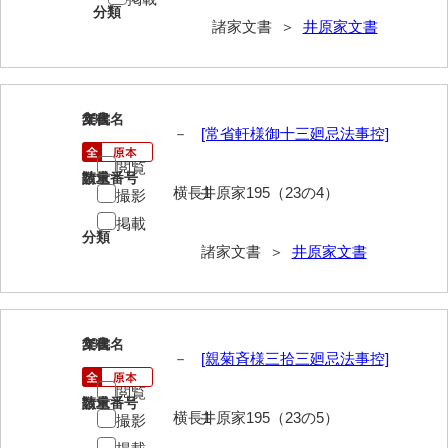
分類
影山家文書
諸家文書 ＞
井原家文書
鹿島家文書
梶山家文書
288
文書名
年代
－
[常省軒様御十三廻忌法事控]
鍛冶利吉文書
閲覧
片岡トミ子自作農地木札
請求番号
数量
横長1
井原家195（23の4）
撮影
堅田家文書（一般郷土伝来）
掲載
分類
諸家文書 ＞
井原家文書
堅田家文書（山口市）
堅田家文書（山口市２）
片山家文書（阿東町）
289
文書名
年代
－
[親菊斉様三拾三廻忌法事控]
片山家文書（下関市豊浦）
閲覧
請求番号
数量
片山家文書（美和町）
横長1
井原家195（23の5）
撮影
月輪寺文書