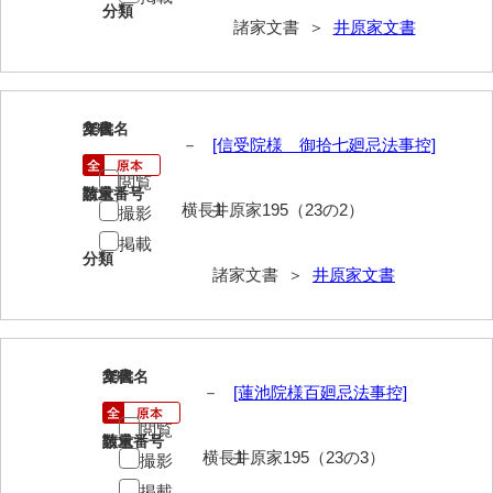
分類
岡本家文書（周防大島町）
諸家文書 ＞
井原家文書
小川家文書
小川五郎収集史料
286
文書名
年代
尾崎家文書
－
[信受院様 御拾七廻忌法事控]
閲覧
尾崎家文書（防府市）
請求番号
数量
横長1
井原家195（23の2）
撮影
小沢家文書（阿東町）
掲載
分類
小沢太郎文書
諸家文書 ＞
井原家文書
小田家文書（山口市吉敷）
小田家文書（柳井市金屋）
287
文書名
年代
－
[蓮池院様百廻忌法事控]
小田家文書（柳井市和田）
閲覧
小田家文書（山口市下小鯖）
請求番号
数量
横長1
井原家195（23の3）
撮影
小野家文書
掲載