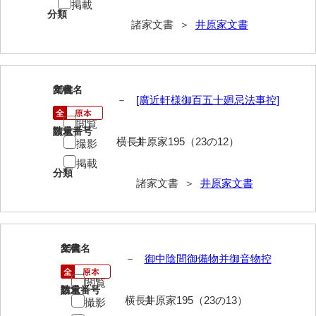
掲載
清末毛利家文書
分類
諸家文書 ＞
井原家文書
口羽家文書
国司家文書
296
文書名
年代
国光家文書
－
[廣近軒様御百五十廻忌法事控]
国守家文書
閲覧
請求番号
数量
横長1
井原家195（23の12）
撮影
国行家文書
掲載
分類
熊谷家文書
諸家文書 ＞
井原家文書
熊谷家文書（山口市）
熊野家文書（防府市）
297
文書名
年代
蔵田家文書
－
御中陰間御備物并御音物控
倉橋家文書
閲覧
請求番号
数量
横長1
井原家195（23の13）
撮影
栗林家文書