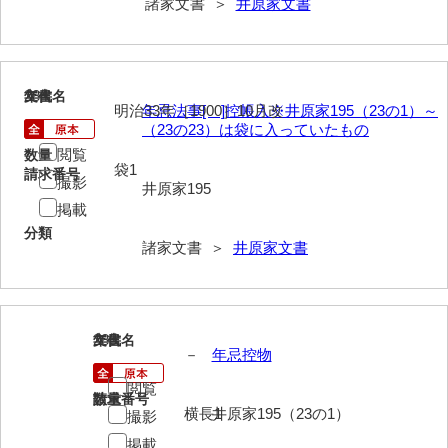
諸家文書 ＞
井原家文書
大中家文書
大中家文書（神奈川県）
大野毛利家文書
284
文書名
年代
明治33年［1900］10月改
年忌法事[ ]控帳入※井原家195（23の1）～
大村益次郎文書
（23の23）は袋に入っていたもの
閲覧
数量
大本氏収集文書
袋1
請求番号
撮影
井原家195
岡家文書（福栄村）
掲載
分類
岡家文書（周南市）
諸家文書 ＞
井原家文書
岡田家文書（徳地町）
岡田家文書（萩市）
285
文書名
年代
岡田学収集史料
－
年忌控物
岡藤家文書
閲覧
請求番号
数量
横長1
井原家195（23の1）
撮影
岡本家文書（島根県）
掲載