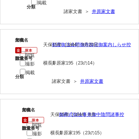
掲載
分類
来栖家文書
諸家文書 ＞
井原家文書
桑木正道収集史料
桑原舳一収集史料
298
文書名
年代
原始院文書
天保15年［1844］9月20日
初度御法会間御寺御宅御案内しらせ控
閲覧
劔持家文書
請求番号
数量
横長1
井原家195（23の14）
撮影
小泉家文書
掲載
分類
高家文書
諸家文書 ＞
井原家文書
甲谷家文書
河内山家文書
299
文書名
年代
河野家文書（山口市）
天保15年［1844］8月
御葬式御法事并御中陰問諸事控
閲覧
河野家文書（藤沢市）
請求番号
数量
横長1
井原家195（23の15）
撮影
香原家文書