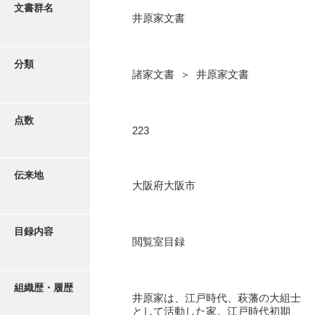
更新履歴
文書群名
井原家文書
阿川家文書
絵図・地図
阿川毛利家文書
分類
諸家文書 ＞ 井原家文書
朝倉家文書
写真・絵はがき
厚母家文書
点数
近代刊行写真帳類
223
阿野家文書
安部家文書
ポスター・リーフレット
伝来地
大阪府大阪市
雨村家文書
高画質画像ダウンロード
荒瀬家文書
目録内容
荒瀬家文書（防府市）
閲覧室目録
有福家文書
組織歴・履歴
有馬家文書
井原家は、江戸時代、萩藩の大組士
として活動した家。江戸時代初期