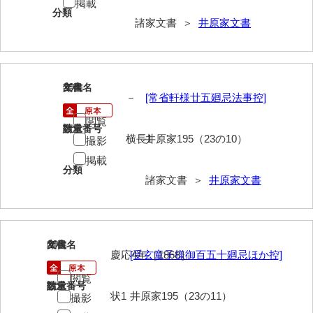
掲載
神田一・二宮関係文書
分類
諸家文書 ＞
井原家文書
神本正律文書
岸浩文庫
岸村家文書
294
文書名
年代
－
[常省軒様廿五廻忌法事控]
木津屋家文書
閲覧
請求番号
数量
横長1
井原家195（23の10）
木梨家文書
撮影
掲載
木原家文書
分類
諸家文書 ＞
井原家文書
木部家文書
木村家文書
295
文書名
年代
木村家文書（山口市）
慶応4年［1868］
[受玄童子様御百五十廻忌ほか控]
木村一人文書
閲覧
請求番号
数量
状1
井原家195（23の11）
撮影
清川家文書