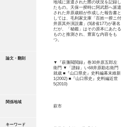
地域に派遣された際の状況を記録し
石田家文書（徳山市）
たもの。天保一揆時に阿武郡へ派遣
された井原歳頼が作成した報告書と
石田家文書（山口市）
しては、毛利家文庫「百姓一揆ニ付
井原其外演説書」(9諸省177)が著名
和泉家文書
だが、「秘鑑」はその原本にあたる
ものと推測され、豊富な内容をも
市川家文書
つ。
市川家文書(千葉県)
市原家文書
論文・翻刻
▼『萩藩閥閲録』巻30井原五郎左
衛門 ▼「譜録」い68井原勘右衛門
厳島神社祭礼堅田中組水上会講文書
就歳 ■『山口県史』史料編幕末維新
1(2002) ■『山口県史』史料編近世
厳島神社念仏踊堅田下組流田会講文書
5(2010)
出羽家文書
一宝家文書
関係地域
萩市
伊藤家文書（須佐町）
伊藤家文書（山口市）
キーワード