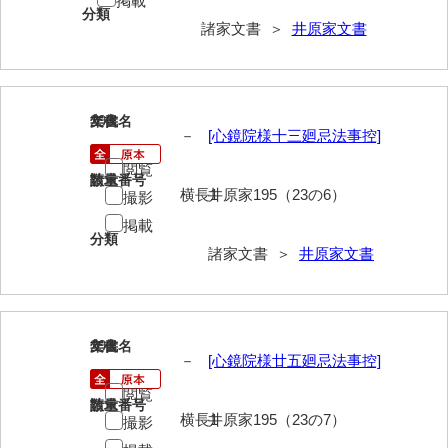
掲載
分類
諸家文書 ＞
井原家文書
勝間田家文書
桂家文書（防府市）
桂家文書（宇部市1）
290
文書名
年代
－
[心鏡院様十三廻忌法事控]
桂家文書（宇部市2）
閲覧
請求番号
数量
桂家文書（下関市長府）
横長1
井原家195（23の6）
撮影
桂家文書（大阪市）
掲載
分類
諸家文書 ＞
井原家文書
門井家文書
金津家文書
金谷家文書
291
文書名
年代
－
[心鏡院様廿五廻忌法事控]
金子家文書
閲覧
請求番号
数量
兼重家文書
横長1
井原家195（23の7）
撮影