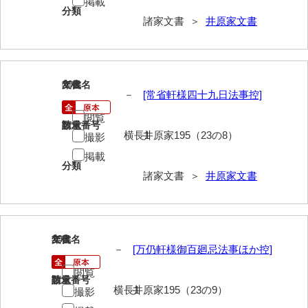
掲載
兼田家文書
分類
諸家文書 ＞
井原家文書
上村家文書
上矢田井手文書
嘉村家文書
292
文書名
年代
－
[常省軒様四十九日法事控]
亀田家文書
閲覧
請求番号
数量
賀屋家文書
横長1
井原家195（23の8）
撮影
掲載
河北家文書
分類
諸家文書 ＞
井原家文書
河崎家文書
河崎家文書（旧神代村）
河田家文書
293
文書名
年代
－
[万仍軒様御百廻忌法事ほか控]
河野家文書（美祢市）
閲覧
請求番号
数量
河野英男収集資料
横長1
井原家195（23の9）
撮影