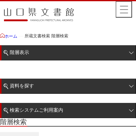
所蔵文書検索 階層検索
ホーム
階層表示
山口県文書館所蔵文書
藩政文書
資料を探す
特定歴史公文書
簡易検索
行政資料
検索システムご利用案内
諸家文書
階層検索
階層検索
検索システムの利用について
青木家文書
詳細検索
赤間家文書