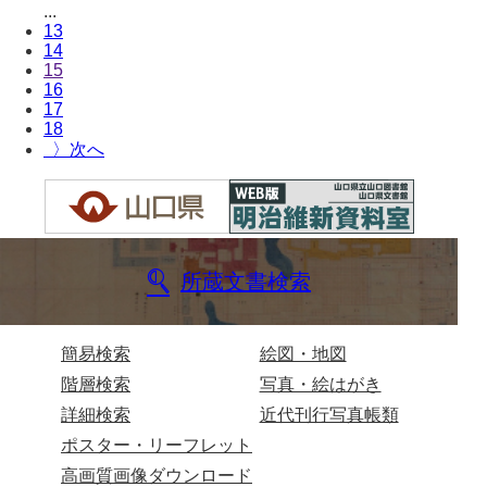
坂本自治会文書
...
13
佐川家文書（平生町佐合島）
14
15
佐川家文書（大島町）
16
17
桜井家文書
18
〉
桜井家文書（宇部市）
櫻井家文書（山口市）
佐倉谷家文書
所蔵文書検索
佐々木家文書（美祢市）
佐々木家文書（山口市）
簡易検索
絵図・地図
佐々木家文書
階層検索
写真・絵はがき
詳細検索
近代刊行写真帳類
佐々木均文書
ポスター・リーフレット
佐世家文書
高画質画像ダウンロード