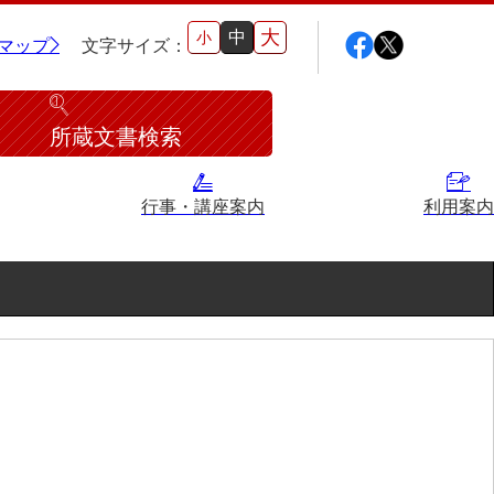
大
中
小
マップ
文字サイズ：
所蔵文書検索
行事・講座案内
利用案内