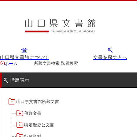
山口県文書館について
文書を探す方へ
所蔵文書検索 階層検索
ホーム
階層表示
山口県文書館所蔵文書
藩政文書
特定歴史公文書
行政資料