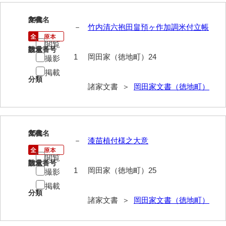
内海家文書
24
文書名
年代
－
竹内清六抱田畠預ヶ作加調米付立帳
宇野家文書
閲覧
請求番号
数量
1
岡田家（徳地町）24
馬屋原家文書
撮影
掲載
梅村明文書
分類
諸家文書 ＞
岡田家文書（徳地町）
浦家文書
江浪家文書
25
文書名
年代
惠本家文書
－
漆苗植付様之大意
恵良宏収集文書
閲覧
請求番号
数量
1
岡田家（徳地町）25
撮影
相木家文書
掲載
大田家文書
分類
諸家文書 ＞
岡田家文書（徳地町）
大谷家文書