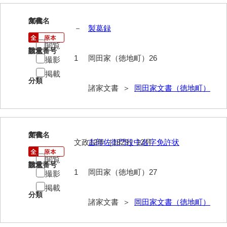
大中家文書
26
文書名
年代
大中家文書（神奈川県）
－
製葛録
大野毛利家文書
閲覧
請求番号
数量
1
岡田家（徳地町）26
撮影
大村益次郎文書
掲載
分類
大本氏収集文書
諸家文書 ＞
岡田家文書（徳地町）
岡家文書（福栄村）
岡家文書（周南市）
27
文書名
年代
岡田家文書（徳地町）
文政12年［1829］12月
吉郎佐衛門役中名字免許状
岡田家文書（萩市）
閲覧
請求番号
数量
1
岡田家（徳地町）27
撮影
岡田学収集史料
掲載
分類
岡藤家文書
諸家文書 ＞
岡田家文書（徳地町）
岡本家文書（島根県）