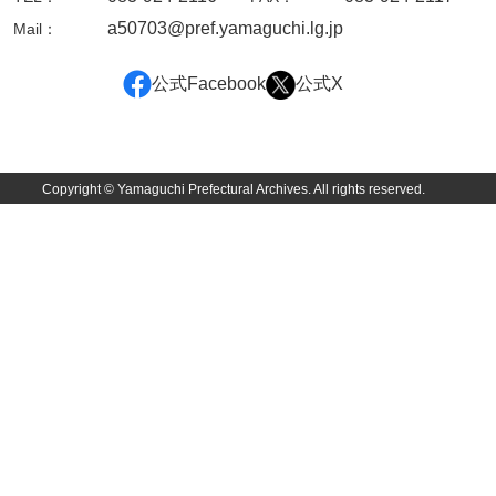
坂本自治会文書
a50703@pref.yamaguchi.lg.jp
Mail：
佐川家文書（平生町佐合島）
公式Facebook
公式X
佐川家文書（大島町）
桜井家文書
桜井家文書（宇部市）
Copyright © Yamaguchi Prefectural Archives. All rights reserved.
櫻井家文書（山口市）
佐倉谷家文書
佐々木家文書（美祢市）
佐々木家文書（山口市）
佐々木家文書
佐々木均文書
佐世家文書