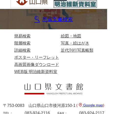
兄部家文書
興隆寺文書
所蔵文書検索
小嶋家文書
簡易検索
絵図・地図
御所河内大堤水子中文書
階層検索
写真・絵はがき
小山家文書
詳細検索
近代刊行写真帳類
近藤清石文庫
ポスター・リーフレット
高画質画像ダウンロード
雑賀家文書
WEB版 明治維新資料室
斉藤家文書（山口市）
斉藤家文書（徳地町）
佐伯隆収集史料
(
Google map
)
坂田軍一文書
〒753-0083 山口県山口市後河原150-1
083-924-2116
083-924-2117
TEL：
FAX：