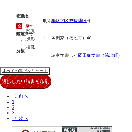
来栖家文書
40
文書名
年代
桑木正道収集史料
明治8年［1875］1月4日
第八大区戸長辞令
桑原舳一収集史料
閲覧
請求番号
数量
1
岡田家（徳地町）40
撮影
原始院文書
掲載
分類
劔持家文書
諸家文書 ＞
岡田家文書（徳地町）
小泉家文書
高家文書
甲谷家文書
〈
河内山家文書
1
2
河野家文書（山口市）
3
〉
河野家文書（藤沢市）
香原家文書