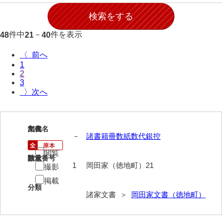
伊藤家文書（宇部市）
井上一親文書
件中
－
件を表示
48
21
40
井上家文書（宇部市）
〈
1
井上家文書（大和町）
2
3
井上家文書（防府市）
〉
井上家文書（徳山市）
井上勉家文書（大和町）
21
文書名
年代
－
諸書籍冊数紙数代銀控
井下家文書（埼玉県）
閲覧
請求番号
数量
井原家文書
1
岡田家（徳地町）21
撮影
掲載
今井家文書
分類
諸家文書 ＞
岡田家文書（徳地町）
今川家文書
入江九一文書