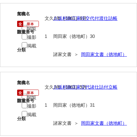
影山家文書
30
文書名
年代
文久1年［1861］6月
八坂村御庄家役交代付渡仕詰帳
鹿島家文書
閲覧
梶山家文書
請求番号
数量
1
岡田家（徳地町）30
撮影
鍛冶利吉文書
掲載
分類
片岡トミ子自作農地木札
諸家文書 ＞
岡田家文書（徳地町）
堅田家文書（一般郷土伝来）
堅田家文書（山口市）
31
文書名
年代
文久3年［1863］9月
八坂村御庄家交代諸仕詰付立帳
堅田家文書（山口市２）
閲覧
片山家文書（阿東町）
請求番号
数量
1
岡田家（徳地町）31
撮影
片山家文書（下関市豊浦）
掲載
分類
諸家文書 ＞
岡田家文書（徳地町）
片山家文書（美和町）
月輪寺文書