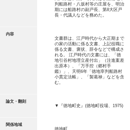
有光家文書
判船路村・八坂村等の庄屋を、明治
期には船路村の副戸長、第8大区戸
阿武家文書（山口市）
長・代議人などを務めた。
阿武家文書（美祢市）
内容
阿武家文書(美祢市２)
文書群は、江戸時代から大正期まで
の家の活動に係る文書、上記役職に
阿武孝太郎文書
係る文書、褒状、辞令などで構成さ
れる。 江戸時代の文書には、「徳
飯田家文書
地引谷村地理立産付出」（注進案差
出原本）、「万手控（郷村手
飯田家文書（福岡県）
鑑）」、天明6年「徳地宰判船路村
小貫定法帳」、「製葛禄」などを含
池田家文書
む。
池田邦夫所蔵文書
石井丈若撮影写真
論文・翻刻
▼『徳地町史』(徳地町役場、1975)
石川家文書
石川卓美文庫
関係地域
徳地町