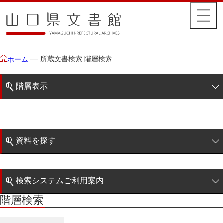
所蔵文書検索 階層検索
ホーム
階層表示
山口県文書館所蔵文書
藩政文書
資料を探す
特定歴史公文書
簡易検索
行政資料
検索システムご利用案内
諸家文書
階層検索
階層検索
検索システムの利用について
青木家文書
詳細検索
赤間家文書