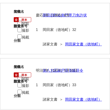
勝間田家文書
32
文書名
年代
慶応1年［1865］6月
岡田四郎右衛門帯刀免許状
桂家文書（防府市）
閲覧
請求番号
数量
桂家文書（宇部市1）
1
岡田家（徳地町）32
撮影
桂家文書（宇部市2）
掲載
分類
諸家文書 ＞
岡田家文書（徳地町）
桂家文書（下関市長府）
桂家文書（大阪市）
門井家文書
33
文書名
年代
明治7年［1874］5月10日
第八大区副戸長等級辞令
金津家文書
閲覧
請求番号
数量
金谷家文書
1
岡田家（徳地町）33
撮影
金子家文書
掲載
分類
諸家文書 ＞
岡田家文書（徳地町）
兼重家文書