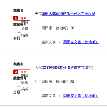
岡本家文書（周防大島町）
28
文書名
年代
小川家文書
天保3年［1832］12月
岡田吉郎佐衛門伜一代名字免許状
閲覧
小川五郎収集史料
請求番号
数量
1
岡田家（徳地町）28
撮影
尾崎家文書
掲載
分類
尾崎家文書（防府市）
諸家文書 ＞
岡田家文書（徳地町）
小沢家文書（阿東町）
小沢太郎文書
29
文書名
年代
小田家文書（山口市吉敷）
天保13年［1842］～明治7年［1874］
御役被仰渡其外御剪紙貫立
閲覧
小田家文書（柳井市金屋）
請求番号
数量
1
岡田家（徳地町）29
撮影
小田家文書（柳井市和田）
掲載
分類
小田家文書（山口市下小鯖）
諸家文書 ＞
岡田家文書（徳地町）
小野家文書