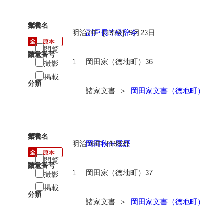
神田一・二宮関係文書
神本正律文書
36
文書名
年代
明治7年［1874］9月23日
副戸長等級辞令
岸浩文庫
閲覧
請求番号
数量
岸村家文書
1
岡田家（徳地町）36
撮影
掲載
木津屋家文書
分類
諸家文書 ＞
岡田家文書（徳地町）
木梨家文書
木原家文書
37
木部家文書
文書名
年代
明治16年［1883］
岡田秋作履歴
木村家文書
閲覧
請求番号
数量
1
岡田家（徳地町）37
撮影
木村家文書（山口市）
掲載
木村一人文書
分類
諸家文書 ＞
岡田家文書（徳地町）
清川家文書