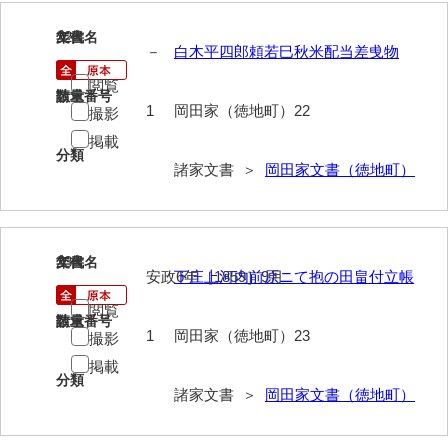
岩崎家文書（秋芳町）
22
文書名
年代
－
白木平四郎頼若巳秋米配当差曵物
岩崎家文書（鹿野町）
閲覧
請求番号
数量
岩見博幸収集史料
1
岡田家（徳地町）22
撮影
掲載
上田家文書（防府市）
分類
諸家文書 ＞
岡田家文書（徳地町）
上田家文書（横浜市）
上野竹逸文書
上松氏収集文書
23
文書名
年代
安政6年［1859］9月
下庄上河内前原ニて抱の田畠付立帳
氏本家文書
閲覧
請求番号
数量
宇多田家文書
1
岡田家（徳地町）23
撮影
掲載
内田家文書（豊中市）
分類
諸家文書 ＞
岡田家文書（徳地町）
内田家文書（防府市）
内田伸採拓史料