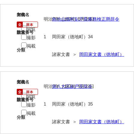
兼田家文書
上村家文書
34
文書名
年代
明治7年［1874］5月25日
島地山畑村副戸長事務検正懸辞令
上矢田井手文書
閲覧
請求番号
数量
嘉村家文書
1
岡田家（徳地町）34
撮影
掲載
亀田家文書
分類
諸家文書 ＞
岡田家文書（徳地町）
賀屋家文書
河北家文書
河崎家文書
35
文書名
年代
明治7年［1874］9月23日
第八大区副戸長辞令
河崎家文書（旧神代村）
閲覧
請求番号
数量
河田家文書
1
岡田家（徳地町）35
撮影
掲載
河野家文書（美祢市）
分類
諸家文書 ＞
岡田家文書（徳地町）
河野英男収集資料