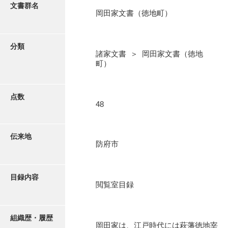
更新履歴
文書群名
岡田家文書（徳地町）
阿川家文書
絵図・地図
阿川毛利家文書
分類
諸家文書 ＞ 岡田家文書（徳地
朝倉家文書
写真・絵はがき
町）
厚母家文書
近代刊行写真帳類
阿野家文書
点数
48
安部家文書
ポスター・リーフレット
雨村家文書
伝来地
防府市
高画質画像ダウンロード
荒瀬家文書
荒瀬家文書（防府市）
目録内容
閲覧室目録
有福家文書
有馬家文書
組織歴・履歴
岡田家は、江戸時代には萩藩徳地宰