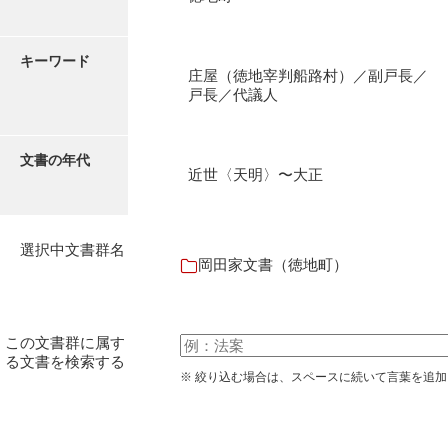
石田家文書（徳山市）
石田家文書（山口市）
キーワード
庄屋（徳地宰判船路村）／副戸長／
和泉家文書
戸長／代議人
市川家文書
文書の年代
市川家文書(千葉県)
近世〈天明〉〜大正
市原家文書
厳島神社祭礼堅田中組水上会講文書
選択中文書群名
岡田家文書（徳地町）
厳島神社念仏踊堅田下組流田会講文書
出羽家文書
この文書群に属す
一宝家文書
る文書を検索する
※ 絞り込む場合は、スペースに続いて言葉を追
伊藤家文書（須佐町）
伊藤家文書（山口市）