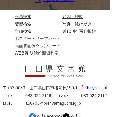
内海家文書
簡易検索
絵図・地図
宇野家文書
階層検索
写真・絵はがき
馬屋原家文書
詳細検索
近代刊行写真帳類
ポスター・リーフレット
梅村明文書
高画質画像ダウンロード
浦家文書
WEB版 明治維新資料室
江浪家文書
惠本家文書
恵良宏収集文書
(
Google map
)
〒753-0083 山口県山口市後河原150-1
相木家文書
083-924-2116
083-924-2117
TEL：
FAX：
大田家文書
a50703@pref.yamaguchi.lg.jp
Mail：
大谷家文書
公式Facebook
公式X