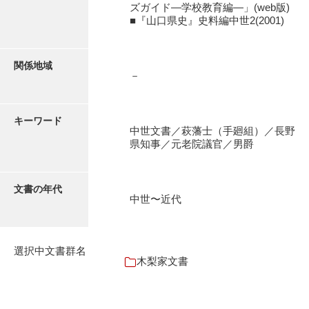
ズガイド―学校教育編―」(web版)
石田家文書（徳山市）
■『山口県史』史料編中世2(2001)
石田家文書（山口市）
和泉家文書
関係地域
－
市川家文書
市川家文書(千葉県)
キーワード
中世文書／萩藩士（手廻組）／長野
市原家文書
県知事／元老院議官／男爵
厳島神社祭礼堅田中組水上会講文書
文書の年代
厳島神社念仏踊堅田下組流田会講文書
中世〜近代
出羽家文書
一宝家文書
選択中文書群名
木梨家文書
伊藤家文書（須佐町）
伊藤家文書（山口市）