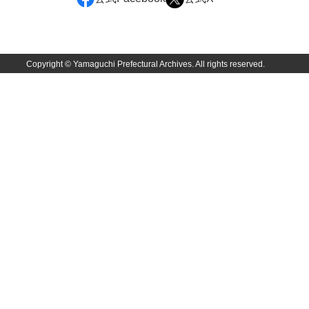
大中家文書
大中家文書（神奈川県）
大野毛利家文書
Copyright © Yamaguchi Prefectural Archives. All rights reserved.
大村益次郎文書
大本氏収集文書
岡家文書（福栄村）
岡家文書（周南市）
岡田家文書（徳地町）
岡田家文書（萩市）
岡田学収集史料
岡藤家文書
岡本家文書（島根県）