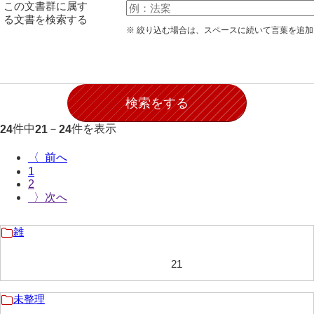
この文書群に属す
伊藤家文書（宇部市）
る文書を検索する
※ 絞り込む場合は、スペースに続いて言葉を追
井上一親文書
井上家文書（宇部市）
井上家文書（大和町）
井上家文書（防府市）
件中
－
件を表示
24
21
24
井上家文書（徳山市）
〈
1
井上勉家文書（大和町）
2
〉
井下家文書（埼玉県）
井原家文書
雑
今井家文書
21
今川家文書
未整理
入江九一文書