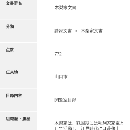
更新履歴
文書群名
木梨家文書
阿川家文書
絵図・地図
阿川毛利家文書
分類
諸家文書 ＞ 木梨家文書
朝倉家文書
写真・絵はがき
厚母家文書
点数
近代刊行写真帳類
772
阿野家文書
安部家文書
ポスター・リーフレット
伝来地
山口市
雨村家文書
高画質画像ダウンロード
荒瀬家文書
目録内容
荒瀬家文書（防府市）
閲覧室目録
有福家文書
組織歴・履歴
有馬家文書
木梨家は、戦国期には毛利家家臣と
して活動し、江戸時代には萩藩士