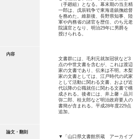
有光家文書
（手廻組）となる。幕末期の当主精
一郎は、戊辰戦争で東海道鎮撫総督
阿武家文書（山口市）
を務めた。維新後、長野県知事、陸
軍や内務省の諸官を歴任、のち元老
阿武家文書（美祢市）
院議官となり、明治29年に男爵を
授けられる。
阿武家文書(美祢市２)
阿武孝太郎文書
内容
文書群には、毛利元就加冠状など3
飯田家文書
点の中世文書を含むが、これは渡辺
家の文書であり、伝来は不明。木梨
飯田家文書（福岡県）
家の文書としては、江戸時代の武家
として活動に関わる文書、および近
池田家文書
代以降の公職就任に関わる文書で構
成される。後者には、井上馨・品川
池田邦夫所蔵文書
弥二郎、桂太郎など明治政府要人の
書簡が含まれる。平成28年度229点
石井丈若撮影写真
追加。
石川家文書
石川卓美文庫
論文・翻刻
▼「山口県文書館所蔵 アーカイブ