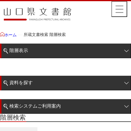
所蔵文書検索 階層検索
ホーム
階層表示
山口県文書館所蔵文書
藩政文書
資料を探す
特定歴史公文書
簡易検索
行政資料
検索システムご利用案内
諸家文書
階層検索
階層検索
検索システムの利用について
青木家文書
詳細検索
赤間家文書