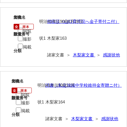
伊藤家文書（宇部市）
井上一親文書
22
文書名
年代
明治41年[1908]8月28日
領収証（山口育児院へ金子寄付ニ付）
井上家文書（宇部市）
閲覧
請求番号
数量
状1
木梨家163
井上家文書（大和町）
撮影
掲載
井上家文書（防府市）
分類
諸家文書 ＞
木梨家文書
＞
感謝状他
井上家文書（徳山市）
井上勉家文書（大和町）
23
文書名
年代
井下家文書（埼玉県）
明治41年[1908]12月
請書（私立鴻城中学校維持金寄贈ニ付）
井原家文書
閲覧
請求番号
数量
状1
木梨家164
撮影
今井家文書
掲載
今川家文書
分類
諸家文書 ＞
木梨家文書
＞
感謝状他
入江九一文書