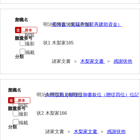
岩崎家文書（秋芳町）
24
文書名
年代
岩崎家文書（鹿野町）
明治42年[1909]12月9日
受領書（東福寺伽籃再建助資金）
岩見博幸収集史料
閲覧
請求番号
数量
状1
木梨家165
撮影
上田家文書（防府市）
掲載
分類
上田家文書（横浜市）
諸家文書 ＞
木梨家文書
＞
感謝状他
上野竹逸文書
上松氏収集文書
25
文書名
年代
氏本家文書
明治44年[1911]6月1日
久照院殿え御贈位御書叙位（贈従四位）位記
宇多田家文書
閲覧
請求番号
数量
状2
木梨家166
撮影
内田家文書（豊中市）
掲載
分類
内田家文書（防府市）
諸家文書 ＞
木梨家文書
＞
感謝状他
内田伸採拓史料