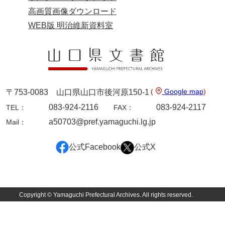
岡本家文書（周防大島町）
高画質画像ダウンロード
WEB版 明治維新資料室
小川家文書
小川五郎収集史料
尾崎家文書
尾崎家文書（防府市）
(
Google map
)
〒753-0083 山口県山口市後河原150-1
小沢家文書（阿東町）
083-924-2116
083-924-2117
TEL：
FAX：
a50703@pref.yamaguchi.lg.jp
Mail：
小沢太郎文書
小田家文書（山口市吉敷）
公式Facebook
公式X
小田家文書（柳井市金屋）
小田家文書（柳井市和田）
Copyright © Yamaguchi Prefectural Archives. All rights reserved.
小田家文書（山口市下小鯖）
小野家文書