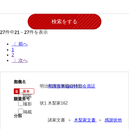
石田家文書（徳山市）
石田家文書（山口市）
和泉家文書
件中
－
件を表示
27
21
27
市川家文書
〈
市川家文書(千葉県)
1
2
市原家文書
〉
厳島神社祭礼堅田中組水上会講文書
厳島神社念仏踊堅田下組流田会講文書
21
文書名
年代
明治41年[1908]6月8日
帝国海事協会特別会員証
出羽家文書
閲覧
請求番号
数量
一宝家文書
状1
木梨家162
撮影
掲載
伊藤家文書（須佐町）
分類
諸家文書 ＞
木梨家文書
＞
感謝状他
伊藤家文書（山口市）