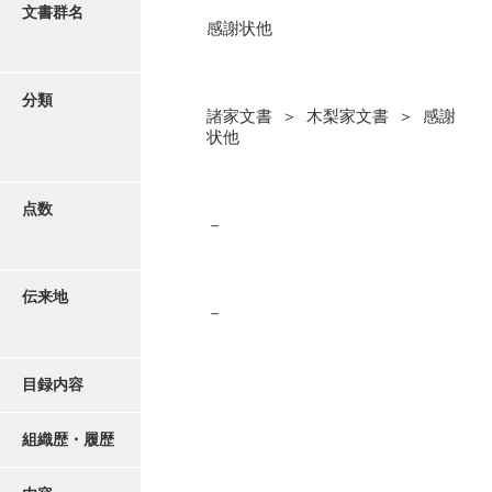
更新履歴
文書群名
感謝状他
阿川家文書
絵図・地図
阿川毛利家文書
分類
諸家文書 ＞ 木梨家文書 ＞ 感謝
朝倉家文書
写真・絵はがき
状他
厚母家文書
近代刊行写真帳類
阿野家文書
点数
－
安部家文書
ポスター・リーフレット
雨村家文書
伝来地
－
高画質画像ダウンロード
荒瀬家文書
荒瀬家文書（防府市）
目録内容
有福家文書
組織歴・履歴
有馬家文書