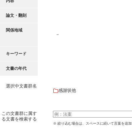
内容
有光家文書
阿武家文書（山口市）
論文・翻刻
阿武家文書（美祢市）
関係地域
－
阿武家文書(美祢市２)
阿武孝太郎文書
キーワード
飯田家文書
文書の年代
飯田家文書（福岡県）
池田家文書
選択中文書群名
感謝状他
池田邦夫所蔵文書
石井丈若撮影写真
この文書群に属す
石川家文書
る文書を検索する
※ 絞り込む場合は、スペースに続いて言葉を追
石川卓美文庫