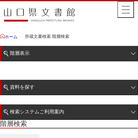
所蔵文書検索 階層検索
ホーム
階層表示
山口県文書館所蔵文書
藩政文書
資料を探す
特定歴史公文書
簡易検索
行政資料
検索システムご利用案内
諸家文書
階層検索
階層検索
検索システムの利用について
青木家文書
詳細検索
赤間家文書