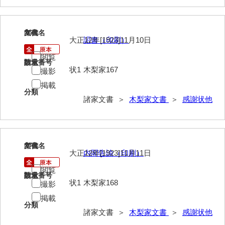
内海家文書
26
文書名
年代
宇野家文書
大正12年[1923]11月10日
詔書（印刷）
閲覧
馬屋原家文書
請求番号
数量
状1
木梨家167
撮影
梅村明文書
掲載
分類
浦家文書
諸家文書 ＞
木梨家文書
＞
感謝状他
江浪家文書
惠本家文書
27
文書名
年代
恵良宏収集文書
大正12年[1923]11月11日
内閣告諭（印刷）
閲覧
相木家文書
請求番号
数量
状1
木梨家168
撮影
大田家文書
掲載
分類
大谷家文書
諸家文書 ＞
木梨家文書
＞
感謝状他