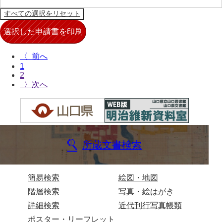
大中家文書
大中家文書（神奈川県）
大野毛利家文書
〈
大村益次郎文書
1
2
大本氏収集文書
〉
岡家文書（福栄村）
岡家文書（周南市）
岡田家文書（徳地町）
所蔵文書検索
岡田家文書（萩市）
岡田学収集史料
簡易検索
絵図・地図
階層検索
写真・絵はがき
岡藤家文書
詳細検索
近代刊行写真帳類
岡本家文書（島根県）
ポスター・リーフレット