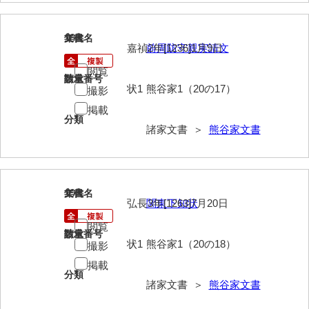
来栖家文書
18
文書名
年代
桑木正道収集史料
嘉禎2年[1236]1月9日
前周防守親実請文
桑原舳一収集史料
閲覧
請求番号
数量
状1
熊谷家1（20の17）
撮影
原始院文書
掲載
分類
劔持家文書
諸家文書 ＞
熊谷家文書
小泉家文書
高家文書
19
文書名
年代
甲谷家文書
弘長3年[1263]7月20日
関東下知状
閲覧
河内山家文書
請求番号
数量
状1
熊谷家1（20の18）
撮影
河野家文書（山口市）
掲載
分類
河野家文書（藤沢市）
諸家文書 ＞
熊谷家文書
香原家文書