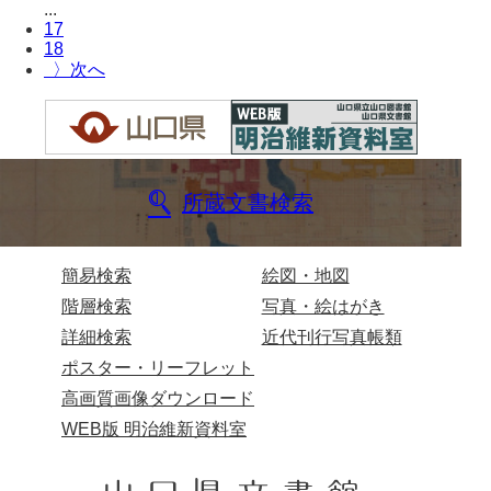
坂本自治会文書
...
17
佐川家文書（平生町佐合島）
18
〉
佐川家文書（大島町）
桜井家文書
桜井家文書（宇部市）
所蔵文書検索
櫻井家文書（山口市）
佐倉谷家文書
簡易検索
絵図・地図
佐々木家文書（美祢市）
階層検索
写真・絵はがき
詳細検索
近代刊行写真帳類
佐々木家文書（山口市）
ポスター・リーフレット
佐々木家文書
高画質画像ダウンロード
佐々木均文書
WEB版 明治維新資料室
佐世家文書