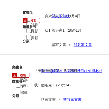
神田一・二宮関係文書
神本正律文書
14
文書名
年代
貞永1年[1232]11月4日
関東下知状
岸浩文庫
閲覧
請求番号
数量
岸村家文書
状1
熊谷家1（20の13）
撮影
掲載
木津屋家文書
分類
諸家文書 ＞
熊谷家文書
木梨家文書
木原家文書
15
木部家文書
文書名
年代
「天福1年[1233]」5月28日
親元法師請文 ※冒頭1行目は欠損あり
木村家文書
閲覧
請求番号
数量
状1
熊谷家1（20の14）
撮影
木村家文書（山口市）
掲載
木村一人文書
分類
諸家文書 ＞
熊谷家文書
清川家文書