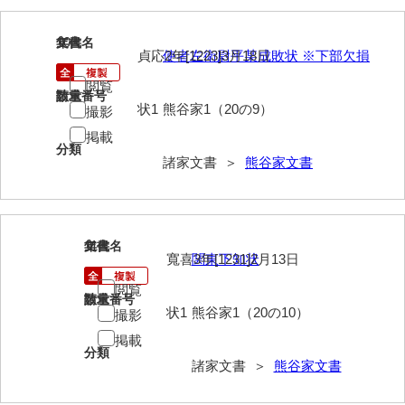
勝間田家文書
10
文書名
年代
貞応2年[1223]3月18日
使者左衛尉平某成敗状 ※下部欠損
桂家文書（防府市）
閲覧
請求番号
数量
桂家文書（宇部市1）
状1
熊谷家1（20の9）
撮影
桂家文書（宇部市2）
掲載
分類
諸家文書 ＞
熊谷家文書
桂家文書（下関市長府）
桂家文書（大阪市）
門井家文書
11
文書名
年代
寬喜3年[1231]2月13日
関東下知状
金津家文書
閲覧
請求番号
数量
金谷家文書
状1
熊谷家1（20の10）
撮影
金子家文書
掲載
分類
諸家文書 ＞
熊谷家文書
兼重家文書