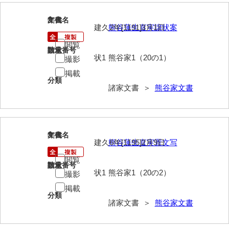
内海家文書
2
文書名
年代
建久2年[1191]3月1日
熊谷蓮生直実譲状案
宇野家文書
閲覧
請求番号
数量
状1
熊谷家1（20の1）
馬屋原家文書
撮影
掲載
梅村明文書
分類
諸家文書 ＞
熊谷家文書
浦家文書
江浪家文書
3
文書名
年代
惠本家文書
建久6年[1195]2月9日
熊谷蓮生直実置文写
恵良宏収集文書
閲覧
請求番号
数量
状1
熊谷家1（20の2）
撮影
相木家文書
掲載
大田家文書
分類
諸家文書 ＞
熊谷家文書
大谷家文書