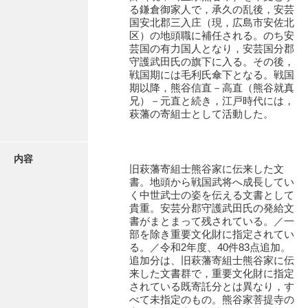
有光家文書
る鎌倉御家人で，承久の乱後，安芸
国安北郡三入庄（現，広島市安佐北
阿武家文書（山口市）
区）の地頭職に補任される。のち安
芸国の有力国人となり，安芸国分郡
阿武家文書（美祢市）
守護武田氏の旗下に入る。その後，
戦国期には毛利氏傘下となる。戦国
阿武家文書(美祢市２)
期以降，熊谷信直－高直（熊谷就真
兄）－元直と続き，江戸時代には，
阿武孝太郎文書
萩藩の寄組士として活動した。
飯田家文書
内容
飯田家文書（福岡県）
旧萩藩寄組士熊谷家に伝来した文
書。地頭から戦国武将へ成長してい
池田家文書
く中世武士の姿を伝える文書として
貴重。安芸分郡守護武田氏の発給文
池田邦夫所蔵文書
書がまとまって残されている。／一
部を除き重要文化財に指定されてい
石井丈若撮影写真
る。／令和2年度、40件83点追加。
追加分は、旧萩藩寄組士熊谷家に伝
石川家文書
来した文書群で，重要文化財に指定
されている既寄託分とは異なり，す
石川卓美文庫
べて未指定のもの。熊谷家菩提寺の