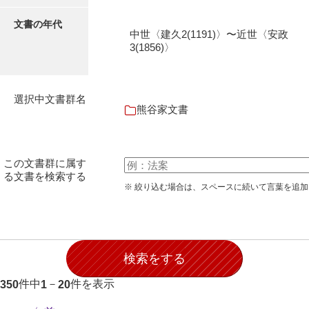
伊藤家文書（宇部市）
文書の年代
中世〈建久2(1191)〉〜近世〈安政
井上一親文書
3(1856)〉
井上家文書（宇部市）
井上家文書（大和町）
選択中文書群名
熊谷家文書
井上家文書（防府市）
井上家文書（徳山市）
この文書群に属す
井上勉家文書（大和町）
る文書を検索する
※ 絞り込む場合は、スペースに続いて言葉を追
井下家文書（埼玉県）
井原家文書
今井家文書
今川家文書
件中
－
件を表示
350
1
20
入江九一文書