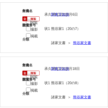
影山家文書
8
文書名
年代
承久3年[1221]9月6日
関東下知状
鹿島家文書
閲覧
梶山家文書
請求番号
数量
状1
熊谷家1（20の7）
撮影
鍛冶利吉文書
掲載
分類
片岡トミ子自作農地木札
諸家文書 ＞
熊谷家文書
堅田家文書（一般郷土伝来）
堅田家文書（山口市）
9
文書名
年代
承久3年[1221]9月18日
関東下知状
堅田家文書（山口市２）
閲覧
片山家文書（阿東町）
請求番号
数量
状1
熊谷家1（20の8）
撮影
片山家文書（下関市豊浦）
掲載
分類
諸家文書 ＞
熊谷家文書
片山家文書（美和町）
月輪寺文書