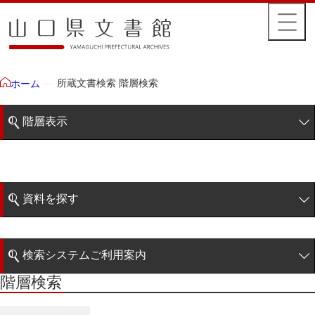
所蔵文書検索 階層検索
ホーム
階層表示
山口県文書館所蔵文書
藩政文書
資料を探す
特定歴史公文書
簡易検索
行政資料
検索システムご利用案内
諸家文書
階層検索
階層検索
検索システムの利用について
青木家文書
詳細検索
赤間家文書