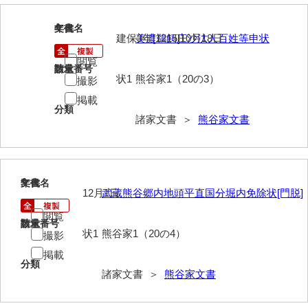
大中家文書
4
文書名
年代
大中家文書（神奈川県）
建保3年[1215]10月18日
美濃鵜飼庄沙汰人百姓等申状
大野毛利家文書
閲覧
請求番号
数量
状1
熊谷家1（20の3）
撮影
大村益次郎文書
掲載
分類
大本氏収集文書
諸家文書 ＞
熊谷家文書
岡家文書（福栄村）
岡家文書（周南市）
5
文書名
年代
岡田家文書（徳地町）
12月1日
武蔵熊谷郷内地頭平直国分堀内免除状[門脱]
岡田家文書（萩市）
閲覧
請求番号
数量
状1
熊谷家1（20の4）
撮影
岡田学収集史料
掲載
分類
岡藤家文書
諸家文書 ＞
熊谷家文書
岡本家文書（島根県）