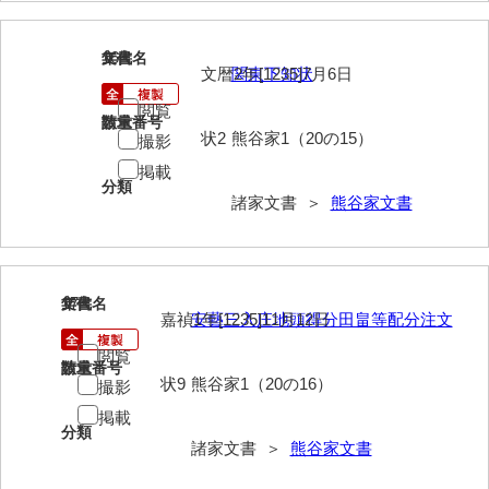
清末毛利家文書
16
文書名
年代
口羽家文書
文暦2年[1235]7月6日
関東下知状
国司家文書
閲覧
請求番号
数量
状2
熊谷家1（20の15）
撮影
国光家文書
掲載
国守家文書
分類
諸家文書 ＞
熊谷家文書
国行家文書
熊谷家文書
17
文書名
年代
熊谷家文書（山口市）
嘉禎1年[1235]11月12日
安藝三入庄地頭得分田畠等配分注文
熊野家文書（防府市）
閲覧
請求番号
数量
状9
熊谷家1（20の16）
撮影
蔵田家文書
掲載
分類
倉橋家文書
諸家文書 ＞
熊谷家文書
栗林家文書