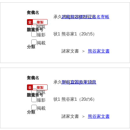
岡本家文書（周防大島町）
6
文書名
年代
小川家文書
承久2年[1220]12月2日
武蔵熊谷郷恒正名名寄帳
閲覧
小川五郎収集史料
請求番号
数量
状1
熊谷家1（20の5）
撮影
尾崎家文書
掲載
分類
尾崎家文書（防府市）
諸家文書 ＞
熊谷家文書
小沢家文書（阿東町）
小沢太郎文書
7
文書名
年代
小田家文書（山口市吉敷）
承久3年[1221]6月12日
熊谷直国自筆消息
閲覧
小田家文書（柳井市金屋）
請求番号
数量
状1
熊谷家1（20の6）
撮影
小田家文書（柳井市和田）
掲載
分類
小田家文書（山口市下小鯖）
諸家文書 ＞
熊谷家文書
小野家文書