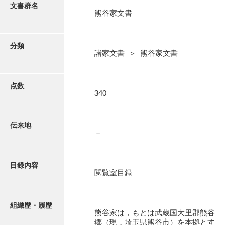
更新履歴
文書群名
熊谷家文書
阿川家文書
絵図・地図
阿川毛利家文書
分類
諸家文書 ＞ 熊谷家文書
朝倉家文書
写真・絵はがき
厚母家文書
点数
近代刊行写真帳類
340
阿野家文書
安部家文書
ポスター・リーフレット
伝来地
－
雨村家文書
高画質画像ダウンロード
荒瀬家文書
目録内容
荒瀬家文書（防府市）
閲覧室目録
有福家文書
組織歴・履歴
有馬家文書
熊谷家は，もとは武蔵国大里郡熊谷
郷（現，埼玉県熊谷市）を本拠とす