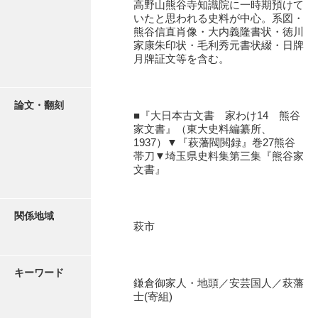
高野山熊谷寺知識院に一時期預けて
石田家文書（徳山市）
いたと思われる史料が中心。系図・
熊谷信直肖像・大内義隆書状・徳川
石田家文書（山口市）
家康朱印状・毛利秀元書状綴・日牌
月牌証文等を含む。
和泉家文書
市川家文書
論文・翻刻
■『大日本古文書 家わけ14 熊谷
市川家文書(千葉県)
家文書』（東大史料編纂所、
1937）▼『萩藩閥閲録』巻27熊谷
市原家文書
帯刀▼埼玉県史料集第三集『熊谷家
文書』
厳島神社祭礼堅田中組水上会講文書
厳島神社念仏踊堅田下組流田会講文書
関係地域
出羽家文書
萩市
一宝家文書
キーワード
伊藤家文書（須佐町）
鎌倉御家人・地頭／安芸国人／萩藩
士(寄組)
伊藤家文書（山口市）