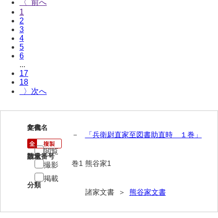
〈
1
岩崎家文書（秋芳町）
2
3
岩崎家文書（鹿野町）
4
5
岩見博幸収集史料
6
...
上田家文書（防府市）
17
18
上田家文書（横浜市）
〉
上野竹逸文書
上松氏収集文書
1
文書名
年代
－
「兵衛尉直家至図書助直時 １巻」
氏本家文書
閲覧
請求番号
数量
宇多田家文書
巻1
熊谷家1
撮影
掲載
内田家文書（豊中市）
分類
諸家文書 ＞
熊谷家文書
内田家文書（防府市）
内田伸採拓史料