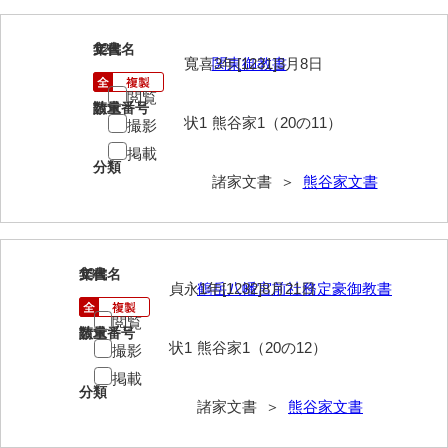
兼田家文書
上村家文書
12
文書名
年代
寬喜3年[1231]3月8日
関東御教書
上矢田井手文書
閲覧
請求番号
数量
嘉村家文書
状1
熊谷家1（20の11）
撮影
掲載
亀田家文書
分類
諸家文書 ＞
熊谷家文書
賀屋家文書
河北家文書
河崎家文書
13
文書名
年代
貞永1年[1232]8月21日
鶴岳八幡宮前社務定豪御教書
河崎家文書（旧神代村）
閲覧
請求番号
数量
河田家文書
状1
熊谷家1（20の12）
撮影
掲載
河野家文書（美祢市）
分類
諸家文書 ＞
熊谷家文書
河野英男収集資料