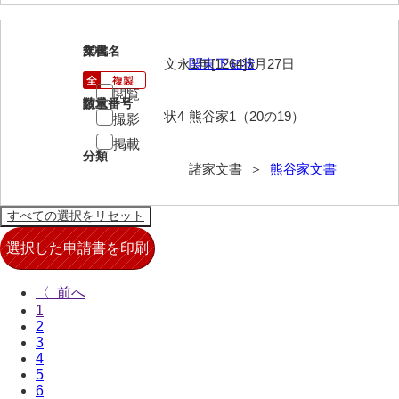
兄部家文書
20
文書名
年代
文永1年[1264]5月27日
関東下知状
興隆寺文書
閲覧
小嶋家文書
請求番号
数量
状4
熊谷家1（20の19）
撮影
御所河内大堤水子中文書
掲載
分類
小山家文書
諸家文書 ＞
熊谷家文書
近藤清石文庫
雑賀家文書
斉藤家文書（山口市）
〈
斉藤家文書（徳地町）
1
2
佐伯隆収集史料
3
4
坂田軍一文書
5
6