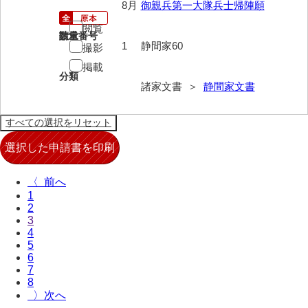
8月
御親兵第一大隊兵士帰陣願
来栖家文書
閲覧
請求番号
数量
桑木正道収集史料
1
静間家60
撮影
掲載
桑原舳一収集史料
分類
諸家文書 ＞
静間家文書
原始院文書
劔持家文書
小泉家文書
高家文書
〈
1
甲谷家文書
2
3
河内山家文書
4
5
河野家文書（山口市）
6
7
河野家文書（藤沢市）
8
〉
香原家文書