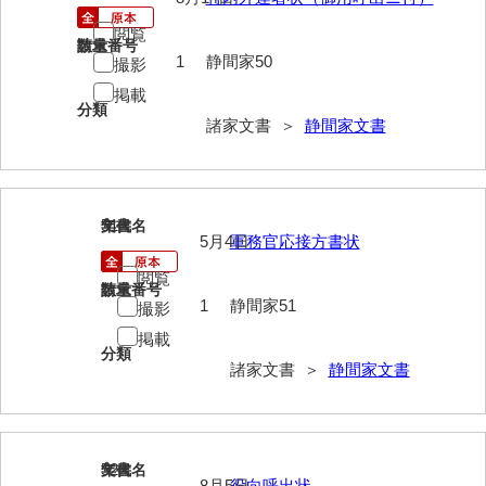
影山家文書
閲覧
請求番号
数量
1
静間家50
撮影
鹿島家文書
掲載
梶山家文書
分類
諸家文書 ＞
静間家文書
鍛冶利吉文書
片岡トミ子自作農地木札
51
文書名
年代
堅田家文書（一般郷土伝来）
5月4日
軍務官応接方書状
堅田家文書（山口市）
閲覧
請求番号
数量
1
静間家51
撮影
堅田家文書（山口市２）
掲載
分類
片山家文書（阿東町）
諸家文書 ＞
静間家文書
片山家文書（下関市豊浦）
片山家文書（美和町）
52
文書名
年代
月輪寺文書
8月5日
役向呼出状