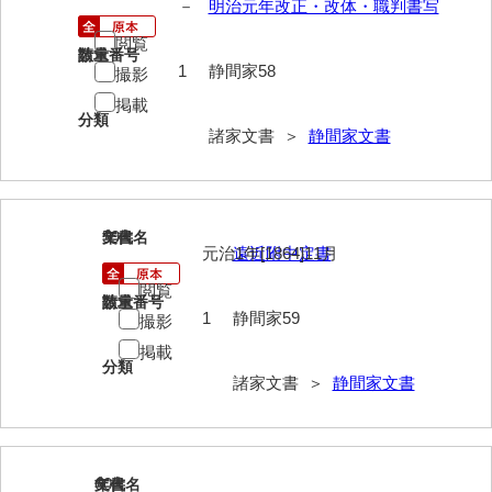
－
明治元年改正・改体・職判書写
清末毛利家文書
閲覧
請求番号
数量
口羽家文書
1
静間家58
撮影
国司家文書
掲載
分類
諸家文書 ＞
静間家文書
国光家文書
国守家文書
国行家文書
59
文書名
年代
元治1年[1864]11月
遠近附中定書
熊谷家文書
閲覧
請求番号
数量
熊谷家文書（山口市）
1
静間家59
撮影
掲載
熊野家文書（防府市）
分類
諸家文書 ＞
静間家文書
蔵田家文書
倉橋家文書
栗林家文書
60
文書名
年代