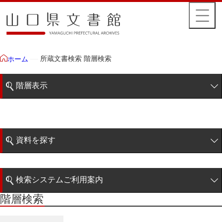
所蔵文書検索 階層検索
ホーム
階層表示
山口県文書館所蔵文書
藩政文書
資料を探す
特定歴史公文書
簡易検索
行政資料
検索システムご利用案内
諸家文書
階層検索
階層検索
検索システムの利用について
青木家文書
詳細検索
赤間家文書