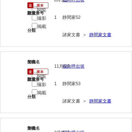
勝間田家文書
閲覧
請求番号
数量
1
静間家52
撮影
桂家文書（防府市）
掲載
分類
桂家文書（宇部市1）
諸家文書 ＞
静間家文書
桂家文書（宇部市2）
桂家文書（下関市長府）
53
文書名
年代
桂家文書（大阪市）
11月6日
役向呼出状
閲覧
門井家文書
請求番号
数量
1
静間家53
撮影
金津家文書
掲載
分類
金谷家文書
諸家文書 ＞
静間家文書
金子家文書
兼重家文書
54
文書名
年代