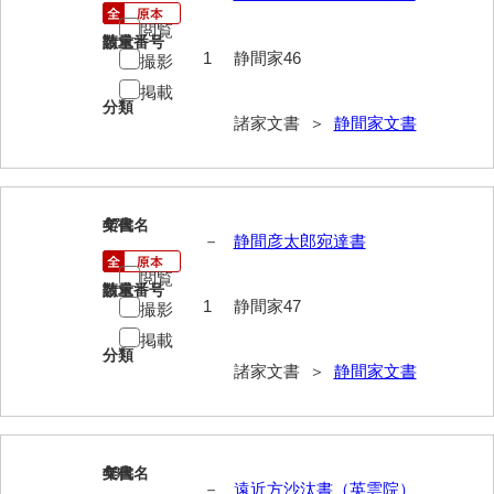
大中家文書
閲覧
請求番号
数量
大中家文書（神奈川県）
1
静間家46
撮影
掲載
大野毛利家文書
分類
諸家文書 ＞
静間家文書
大村益次郎文書
大本氏収集文書
岡家文書（福栄村）
47
文書名
年代
－
静間彦太郎宛達書
岡家文書（周南市）
閲覧
請求番号
数量
岡田家文書（徳地町）
1
静間家47
撮影
掲載
岡田家文書（萩市）
分類
諸家文書 ＞
静間家文書
岡田学収集史料
岡藤家文書
岡本家文書（島根県）
48
文書名
年代
－
遠近方沙汰書（英雲院）