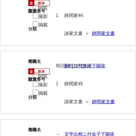
閲覧
請求番号
数量
内海家文書
1
静間家44
撮影
宇野家文書
掲載
分類
諸家文書 ＞
静間家文書
馬屋原家文書
梅村明文書
浦家文書
45
文書名
年代
明治5年[1872]3月
勤行ニ付木綿下賜状
江浪家文書
閲覧
請求番号
数量
惠本家文書
1
静間家45
撮影
恵良宏収集文書
掲載
分類
諸家文書 ＞
静間家文書
相木家文書
大田家文書
大谷家文書
46
文書名
年代
－
文学出精ニ付金子下賜状