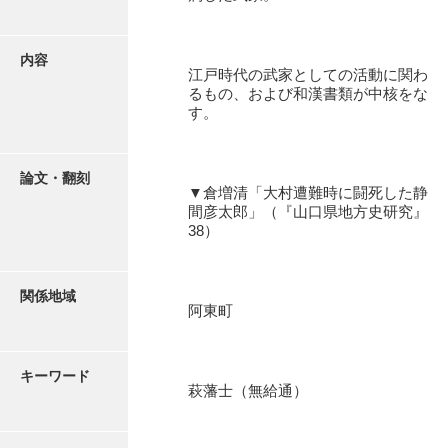
有光家文書
阿武家文書（山口市）
内容
江戸時代の武家としての活動に関わ
阿武家文書（美祢市）
るもの、および和漢書類が中核をな
す。
阿武家文書(美祢市２)
阿武孝太郎文書
論文・翻刻
▼倉増清「大村遭難時に闘死した静
飯田家文書
間彦太郎」（『山口県地方史研究』
38）
飯田家文書（福岡県）
池田家文書
関係地域
池田邦夫所蔵文書
阿東町
石井丈若撮影写真
キーワード
石川家文書
萩藩士（無給通）
石川卓美文庫