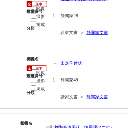
岡本家文書（周防大島町）
閲覧
請求番号
数量
小川家文書
1
静間家48
撮影
掲載
小川五郎収集史料
分類
諸家文書 ＞
静間家文書
尾崎家文書
尾崎家文書（防府市）
49
小沢家文書（阿東町）
文書名
年代
－
出足仰付状
小沢太郎文書
閲覧
請求番号
数量
1
静間家49
撮影
小田家文書（山口市吉敷）
掲載
小田家文書（柳井市金屋）
分類
諸家文書 ＞
静間家文書
小田家文書（柳井市和田）
小田家文書（山口市下小鯖）
50
文書名
年代
小野家文書
8月14日
竹内外連署状（御用呼出ニ付）