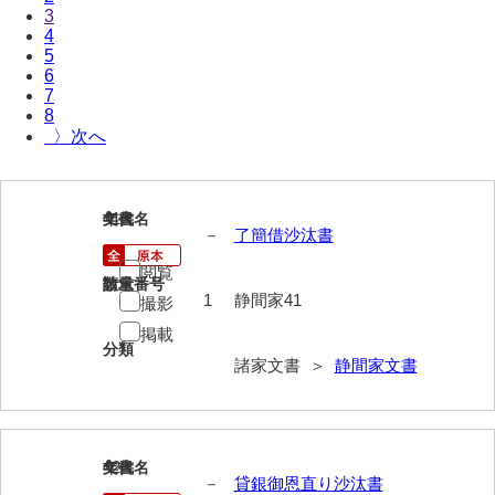
3
伊藤家文書（宇部市）
4
5
井上一親文書
6
7
井上家文書（宇部市）
8
〉
井上家文書（大和町）
井上家文書（防府市）
41
文書名
年代
井上家文書（徳山市）
－
了簡借沙汰書
閲覧
井上勉家文書（大和町）
請求番号
数量
1
静間家41
撮影
井下家文書（埼玉県）
掲載
分類
井原家文書
諸家文書 ＞
静間家文書
今井家文書
今川家文書
42
文書名
年代
－
貸銀御恩直り沙汰書
入江九一文書