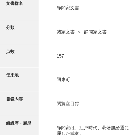
更新履歴
文書群名
静間家文書
阿川家文書
絵図・地図
阿川毛利家文書
分類
諸家文書 ＞ 静間家文書
朝倉家文書
写真・絵はがき
厚母家文書
点数
近代刊行写真帳類
157
阿野家文書
安部家文書
ポスター・リーフレット
伝来地
阿東町
雨村家文書
高画質画像ダウンロード
荒瀬家文書
目録内容
荒瀬家文書（防府市）
閲覧室目録
有福家文書
組織歴・履歴
有馬家文書
静間家は、江戸時代、萩藩無給通に
属した武家。