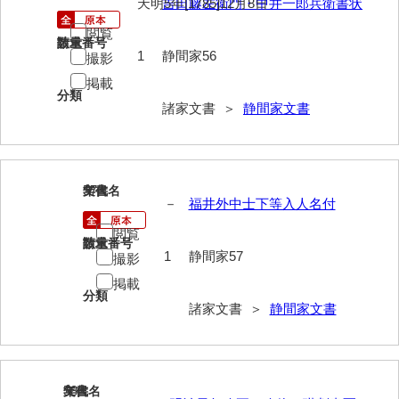
天明5年[1785]12月8日
吉田藤左衛門・中井一郎兵衛書状
神田一・二宮関係文書
閲覧
神本正律文書
請求番号
数量
1
静間家56
撮影
岸浩文庫
掲載
分類
諸家文書 ＞
静間家文書
岸村家文書
木津屋家文書
木梨家文書
57
文書名
年代
－
福井外中士下等入人名付
木原家文書
閲覧
請求番号
数量
木部家文書
1
静間家57
撮影
木村家文書
掲載
分類
諸家文書 ＞
静間家文書
木村家文書（山口市）
木村一人文書
清川家文書
58
文書名
年代