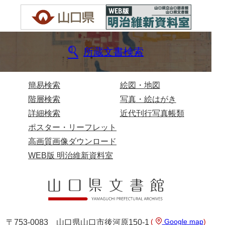
兄部家文書
興隆寺文書
所蔵文書検索
小嶋家文書
御所河内大堤水子中文書
簡易検索
絵図・地図
小山家文書
階層検索
写真・絵はがき
近藤清石文庫
詳細検索
近代刊行写真帳類
ポスター・リーフレット
雑賀家文書
高画質画像ダウンロード
斉藤家文書（山口市）
WEB版 明治維新資料室
斉藤家文書（徳地町）
佐伯隆収集史料
坂田軍一文書
(
Google map
)
〒753-0083 山口県山口市後河原150-1