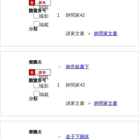
閲覧
岩崎家文書（秋芳町）
請求番号
数量
1
静間家42
撮影
岩崎家文書（鹿野町）
掲載
分類
岩見博幸収集史料
諸家文書 ＞
静間家文書
上田家文書（防府市）
上田家文書（横浜市）
43
文書名
年代
－
御意銀書下
上野竹逸文書
閲覧
上松氏収集文書
請求番号
数量
1
静間家43
撮影
氏本家文書
掲載
分類
諸家文書 ＞
静間家文書
宇多田家文書
内田家文書（豊中市）
内田家文書（防府市）
44
文書名
年代
－
金子下賜状
内田伸採拓史料