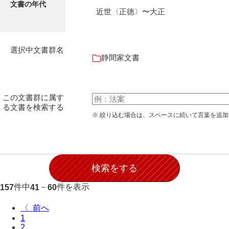
文書の年代
石田家文書（徳山市）
近世〈正徳〉〜大正
石田家文書（山口市）
和泉家文書
選択中文書群名
静間家文書
市川家文書
市川家文書(千葉県)
この文書群に属す
市原家文書
る文書を検索する
※ 絞り込む場合は、スペースに続いて言葉を追
厳島神社祭礼堅田中組水上会講文書
厳島神社念仏踊堅田下組流田会講文書
出羽家文書
一宝家文書
件中
－
件を表示
157
41
60
伊藤家文書（須佐町）
〈
1
伊藤家文書（山口市）
2