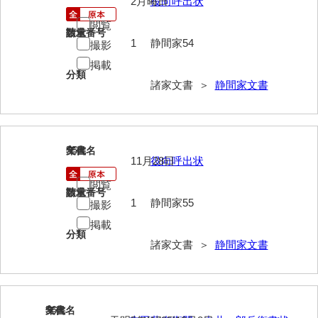
2月晦日
役向呼出状
兼田家文書
閲覧
上村家文書
請求番号
数量
1
静間家54
撮影
上矢田井手文書
掲載
分類
嘉村家文書
諸家文書 ＞
静間家文書
亀田家文書
賀屋家文書
55
文書名
年代
11月28日
役向呼出状
河北家文書
閲覧
河崎家文書
請求番号
数量
1
静間家55
撮影
河崎家文書（旧神代村）
掲載
分類
河田家文書
諸家文書 ＞
静間家文書
河野家文書（美祢市）
河野英男収集資料
56
文書名
年代