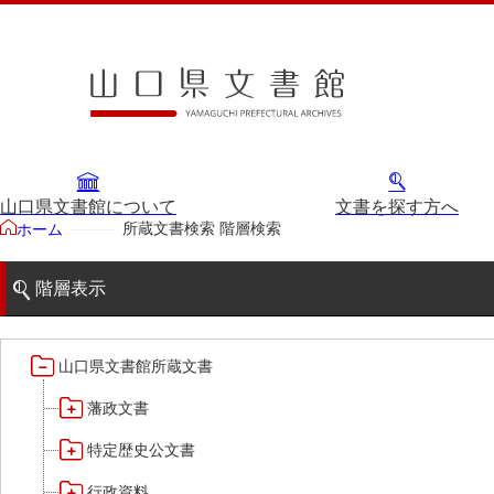
山口県文書館について
文書を探す方へ
所蔵文書検索 階層検索
ホーム
階層表示
山口県文書館所蔵文書
藩政文書
特定歴史公文書
行政資料