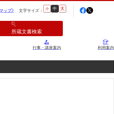
大
中
小
マップ
文字サイズ：
所蔵文書検索
行事・講座案内
利用案内