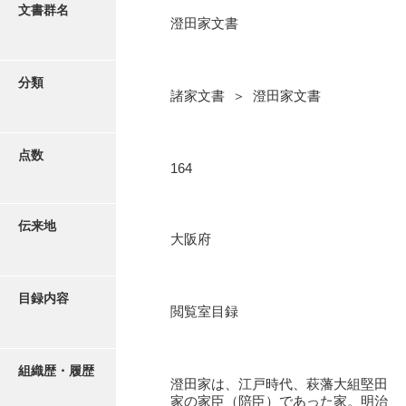
更新履歴
文書群名
澄田家文書
阿川家文書
絵図・地図
阿川毛利家文書
分類
諸家文書 ＞ 澄田家文書
朝倉家文書
写真・絵はがき
厚母家文書
点数
近代刊行写真帳類
164
阿野家文書
安部家文書
ポスター・リーフレット
伝来地
大阪府
雨村家文書
高画質画像ダウンロード
荒瀬家文書
目録内容
荒瀬家文書（防府市）
閲覧室目録
有福家文書
組織歴・履歴
有馬家文書
澄田家は、江戸時代、萩藩大組堅田
家の家臣（陪臣）であった家。明治