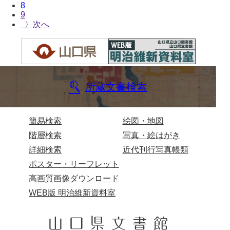
大中家文書
8
9
大中家文書（神奈川県）
〉
大野毛利家文書
大村益次郎文書
大本氏収集文書
所蔵文書検索
岡家文書（福栄村）
簡易検索
絵図・地図
岡家文書（周南市）
階層検索
写真・絵はがき
岡田家文書（徳地町）
詳細検索
近代刊行写真帳類
岡田家文書（萩市）
ポスター・リーフレット
高画質画像ダウンロード
岡田学収集史料
WEB版 明治維新資料室
岡藤家文書
岡本家文書（島根県）