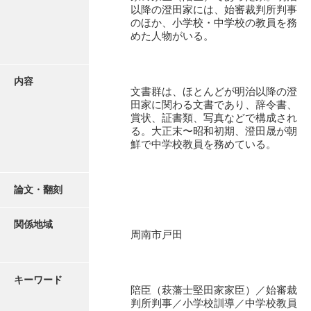
有光家文書
以降の澄田家には、始審裁判所判事
のほか、小学校・中学校の教員を務
阿武家文書（山口市）
めた人物がいる。
阿武家文書（美祢市）
内容
阿武家文書(美祢市２)
文書群は、ほとんどが明治以降の澄
田家に関わる文書であり、辞令書、
阿武孝太郎文書
賞状、証書類、写真などで構成され
る。大正末〜昭和初期、澄田晟が朝
飯田家文書
鮮で中学校教員を務めている。
飯田家文書（福岡県）
池田家文書
論文・翻刻
池田邦夫所蔵文書
関係地域
周南市戸田
石井丈若撮影写真
石川家文書
キーワード
陪臣（萩藩士堅田家家臣）／始審裁
石川卓美文庫
判所判事／小学校訓導／中学校教員