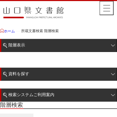
所蔵文書検索 階層検索
ホーム
階層表示
山口県文書館所蔵文書
藩政文書
資料を探す
特定歴史公文書
簡易検索
行政資料
検索システムご利用案内
諸家文書
階層検索
階層検索
検索システムの利用について
青木家文書
詳細検索
赤間家文書