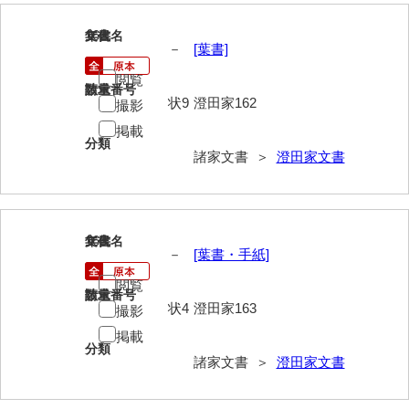
岩崎家文書（秋芳町）
162
文書名
年代
－
[葉書]
岩崎家文書（鹿野町）
閲覧
請求番号
数量
岩見博幸収集史料
状9
澄田家162
撮影
掲載
上田家文書（防府市）
分類
諸家文書 ＞
澄田家文書
上田家文書（横浜市）
上野竹逸文書
上松氏収集文書
163
文書名
年代
－
[葉書・手紙]
氏本家文書
閲覧
請求番号
数量
宇多田家文書
状4
澄田家163
撮影
掲載
内田家文書（豊中市）
分類
諸家文書 ＞
澄田家文書
内田家文書（防府市）
内田伸採拓史料