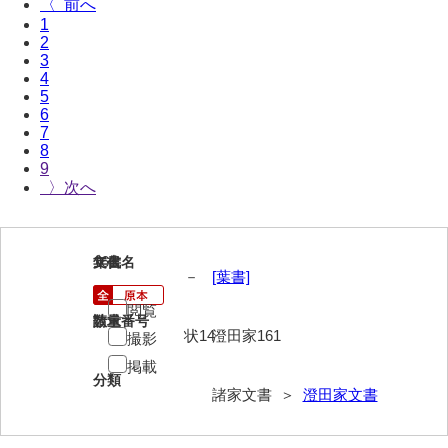
〈
伊藤家文書（宇部市）
1
2
井上一親文書
3
4
5
井上家文書（宇部市）
6
7
井上家文書（大和町）
8
9
井上家文書（防府市）
〉
井上家文書（徳山市）
井上勉家文書（大和町）
161
文書名
年代
－
[葉書]
井下家文書（埼玉県）
閲覧
請求番号
数量
井原家文書
状14
澄田家161
撮影
今井家文書
掲載
分類
諸家文書 ＞
澄田家文書
今川家文書
入江九一文書