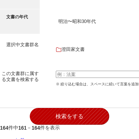
石田家文書（徳山市）
石田家文書（山口市）
文書の年代
明治〜昭和30年代
和泉家文書
市川家文書
選択中文書群名
澄田家文書
市川家文書(千葉県)
市原家文書
この文書群に属す
厳島神社祭礼堅田中組水上会講文書
る文書を検索する
※ 絞り込む場合は、スペースに続いて言葉を追
厳島神社念仏踊堅田下組流田会講文書
出羽家文書
一宝家文書
伊藤家文書（須佐町）
件中
－
件を表示
164
161
164
伊藤家文書（山口市）