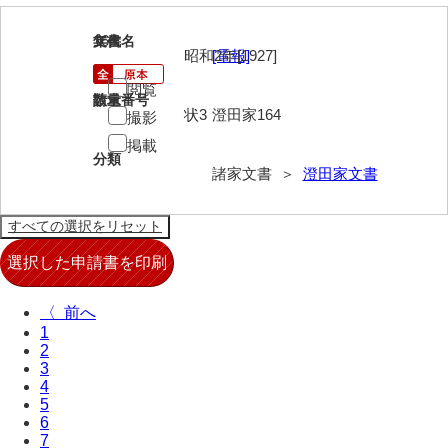
内海家文書
164
文書名
年代
昭和2年[1927]
[電報]
宇野家文書
閲覧
請求番号
数量
馬屋原家文書
状3
澄田家164
撮影
掲載
梅村明文書
分類
諸家文書 ＞
澄田家文書
浦家文書
江浪家文書
惠本家文書
恵良宏収集文書
〈
1
相木家文書
2
3
大田家文書
4
5
大谷家文書
6
7