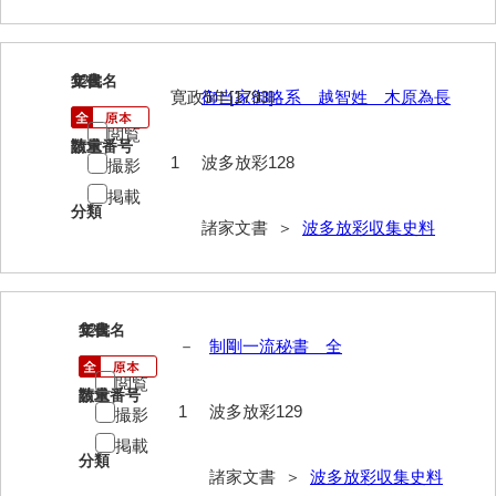
岡本家文書（周防大島町）
小川家文書
128
文書名
年代
寛政5年[1793]
御当家御略系 越智姓 木原為長
小川五郎収集史料
閲覧
尾崎家文書
請求番号
数量
1
波多放彩128
撮影
尾崎家文書（防府市）
掲載
分類
諸家文書 ＞
波多放彩収集史料
小沢家文書（阿東町）
小沢太郎文書
小田家文書（山口市吉敷）
129
文書名
年代
－
制剛一流秘書 全
小田家文書（柳井市金屋）
閲覧
請求番号
数量
小田家文書（柳井市和田）
1
波多放彩129
撮影
小田家文書（山口市下小鯖）
掲載
分類
諸家文書 ＞
波多放彩収集史料
小野家文書