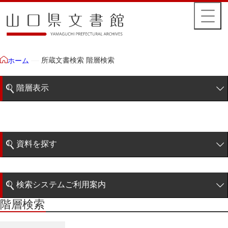
所蔵文書検索 階層検索
ホーム
階層表示
山口県文書館所蔵文書
藩政文書
資料を探す
特定歴史公文書
簡易検索
行政資料
検索システムご利用案内
諸家文書
階層検索
階層検索
検索システムの利用について
青木家文書
詳細検索
赤間家文書