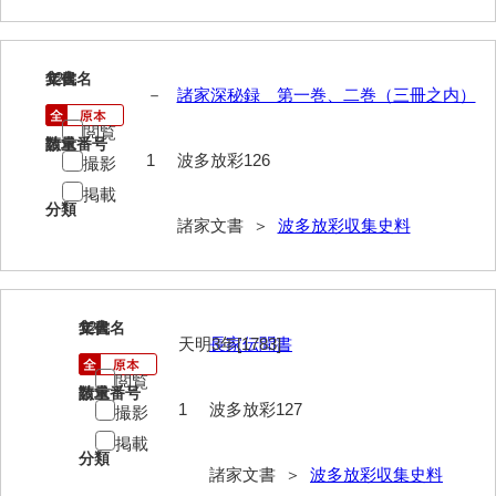
大中家文書
大中家文書（神奈川県）
126
文書名
年代
大野毛利家文書
－
諸家深秘録 第一巻、二巻（三冊之内）
閲覧
大村益次郎文書
請求番号
数量
1
波多放彩126
撮影
大本氏収集文書
掲載
分類
岡家文書（福栄村）
諸家文書 ＞
波多放彩収集史料
岡家文書（周南市）
岡田家文書（徳地町）
127
文書名
年代
天明3年[1783]
長家伝聞書
岡田家文書（萩市）
閲覧
岡田学収集史料
請求番号
数量
1
波多放彩127
撮影
岡藤家文書
掲載
分類
岡本家文書（島根県）
諸家文書 ＞
波多放彩収集史料