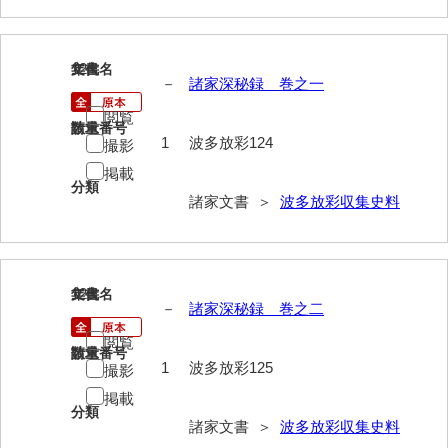
内海家文書
124
文書名
年代
宇野家文書
－
諸家深秘録 巻之一
馬屋原家文書
閲覧
請求番号
数量
1
波多放彩124
撮影
梅村明文書
掲載
分類
浦家文書
諸家文書 ＞
波多放彩収集史料
江浪家文書
惠本家文書
125
文書名
年代
恵良宏収集文書
－
諸家深秘録 巻之二
相木家文書
閲覧
請求番号
数量
1
波多放彩125
撮影
大田家文書
掲載
分類
大谷家文書
諸家文書 ＞
波多放彩収集史料