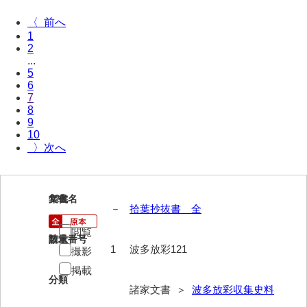
伊藤家文書（宇部市）
〈
1
井上一親文書
2
...
井上家文書（宇部市）
5
6
井上家文書（大和町）
7
8
井上家文書（防府市）
9
10
井上家文書（徳山市）
〉
井上勉家文書（大和町）
井下家文書（埼玉県）
121
文書名
年代
－
拾葉抄抜書 全
井原家文書
閲覧
請求番号
数量
1
波多放彩121
今井家文書
撮影
掲載
今川家文書
分類
諸家文書 ＞
波多放彩収集史料
入江九一文書