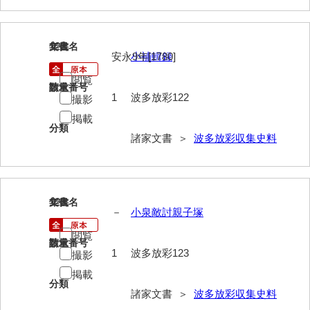
岩崎家文書（秋芳町）
122
文書名
年代
岩崎家文書（鹿野町）
安永9年[1780]
小補輯録
岩見博幸収集史料
閲覧
請求番号
数量
1
波多放彩122
撮影
上田家文書（防府市）
掲載
上田家文書（横浜市）
分類
諸家文書 ＞
波多放彩収集史料
上野竹逸文書
上松氏収集文書
123
文書名
年代
氏本家文書
－
小泉敵討親子塚
宇多田家文書
閲覧
請求番号
数量
1
波多放彩123
撮影
内田家文書（豊中市）
掲載
内田家文書（防府市）
分類
諸家文書 ＞
波多放彩収集史料
内田伸採拓史料