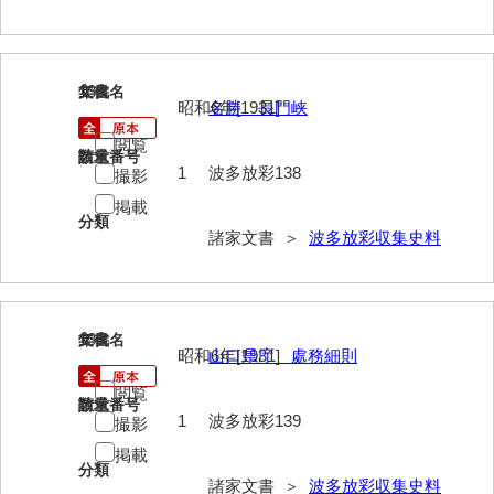
清末毛利家文書
口羽家文書
138
文書名
年代
国司家文書
昭和6年[1931]
名勝 長門峡
閲覧
国光家文書
請求番号
数量
1
波多放彩138
撮影
国守家文書
掲載
分類
国行家文書
諸家文書 ＞
波多放彩収集史料
熊谷家文書
熊谷家文書（山口市）
139
文書名
年代
熊野家文書（防府市）
昭和6年[1931]
山口県庁 處務細則
閲覧
蔵田家文書
請求番号
数量
1
波多放彩139
撮影
倉橋家文書
掲載
分類
栗林家文書
諸家文書 ＞
波多放彩収集史料