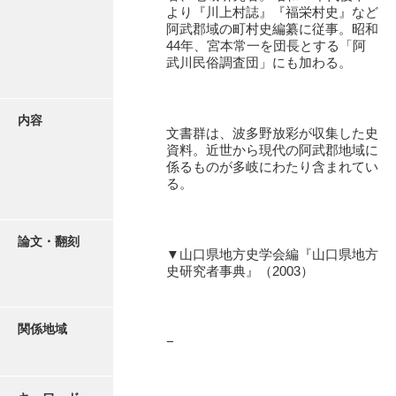
有光家文書
より『川上村誌』『福栄村史』など
阿武郡域の町村史編纂に従事。昭和
阿武家文書（山口市）
44年、宮本常一を団長とする「阿
武川民俗調査団」にも加わる。
阿武家文書（美祢市）
阿武家文書(美祢市２)
内容
文書群は、波多野放彩が収集した史
阿武孝太郎文書
資料。近世から現代の阿武郡地域に
係るものが多岐にわたり含まれてい
飯田家文書
る。
飯田家文書（福岡県）
池田家文書
論文・翻刻
▼山口県地方史学会編『山口県地方
史研究者事典』（2003）
池田邦夫所蔵文書
石井丈若撮影写真
関係地域
石川家文書
−
石川卓美文庫