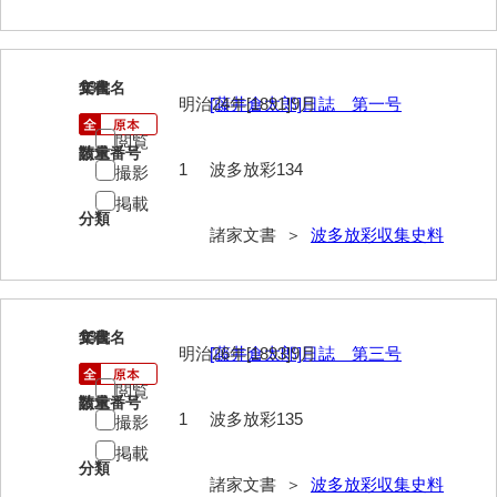
兼田家文書
上村家文書
上矢田井手文書
134
文書名
年代
明治24年[1891]9月
[藤井倉太郎]日誌 第一号
嘉村家文書
閲覧
請求番号
数量
1
波多放彩134
亀田家文書
撮影
掲載
賀屋家文書
分類
諸家文書 ＞
波多放彩収集史料
河北家文書
河崎家文書
135
文書名
年代
河崎家文書（旧神代村）
明治26年[1893]9月
[藤井倉太郎]日誌 第三号
河田家文書
閲覧
請求番号
数量
1
波多放彩135
撮影
河野家文書（美祢市）
掲載
河野英男収集資料
分類
諸家文書 ＞
波多放彩収集史料