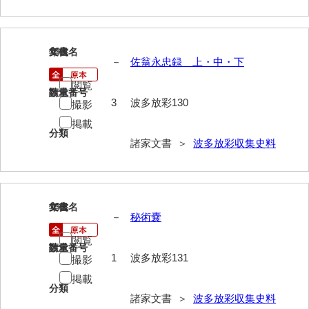
影山家文書
鹿島家文書
130
文書名
年代
－
佐翁永忠録 上・中・下
梶山家文書
閲覧
請求番号
数量
鍛冶利吉文書
3
波多放彩130
撮影
片岡トミ子自作農地木札
掲載
分類
諸家文書 ＞
波多放彩収集史料
堅田家文書（一般郷土伝来）
堅田家文書（山口市）
堅田家文書（山口市２）
131
文書名
年代
－
秘術嚢
片山家文書（阿東町）
閲覧
請求番号
数量
片山家文書（下関市豊浦）
1
波多放彩131
撮影
掲載
片山家文書（美和町）
分類
諸家文書 ＞
波多放彩収集史料
月輪寺文書