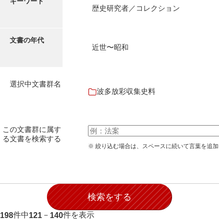
キーワード
石田家文書（徳山市）
歴史研究者／コレクション
石田家文書（山口市）
文書の年代
和泉家文書
近世〜昭和
市川家文書
市川家文書(千葉県)
選択中文書群名
波多放彩収集史料
市原家文書
厳島神社祭礼堅田中組水上会講文書
この文書群に属す
厳島神社念仏踊堅田下組流田会講文書
る文書を検索する
※ 絞り込む場合は、スペースに続いて言葉を追
出羽家文書
一宝家文書
伊藤家文書（須佐町）
伊藤家文書（山口市）
件中
－
件を表示
198
121
140