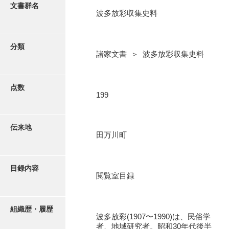
更新履歴
文書群名
波多放彩収集史料
阿川家文書
絵図・地図
阿川毛利家文書
分類
諸家文書 ＞ 波多放彩収集史料
朝倉家文書
写真・絵はがき
厚母家文書
点数
近代刊行写真帳類
199
阿野家文書
安部家文書
ポスター・リーフレット
伝来地
田万川町
雨村家文書
高画質画像ダウンロード
荒瀬家文書
目録内容
荒瀬家文書（防府市）
閲覧室目録
有福家文書
組織歴・履歴
有馬家文書
波多放彩(1907〜1990)は、民俗学
者、地域研究者。昭和30年代後半