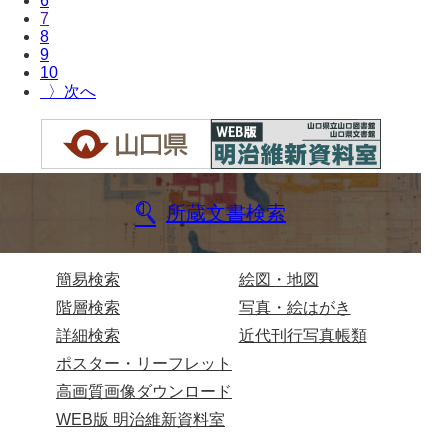
6
7
兄部家文書
8
9
興隆寺文書
10
〉
小嶋家文書
御所河内大堤水子中文書
小山家文書
所蔵文書検索
近藤清石文庫
雑賀家文書
簡易検索
絵図・地図
斉藤家文書（山口市）
階層検索
写真・絵はがき
詳細検索
近代刊行写真帳類
斉藤家文書（徳地町）
ポスター・リーフレット
佐伯隆収集史料
高画質画像ダウンロード
坂田軍一文書
WEB版 明治維新資料室