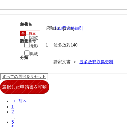
来栖家文書
桑木正道収集史料
140
文書名
年代
昭和16年[1941]
山口県處務細則
桑原舳一収集史料
閲覧
原始院文書
請求番号
数量
1
波多放彩140
撮影
劔持家文書
掲載
分類
小泉家文書
諸家文書 ＞
波多放彩収集史料
高家文書
甲谷家文書
河内山家文書
〈
河野家文書（山口市）
1
2
河野家文書（藤沢市）
...
5
香原家文書