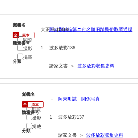
神田一・二宮関係文書
神本正律文書
136
文書名
年代
岸浩文庫
大正7年[1918]
阿武郡誌編纂ニ付名勝旧蹟民俗取調通牒
岸村家文書
閲覧
請求番号
数量
1
波多放彩136
撮影
木津屋家文書
掲載
分類
木梨家文書
諸家文書 ＞
波多放彩収集史料
木原家文書
木部家文書
137
文書名
年代
木村家文書
－
阿東町誌 関係写真
木村家文書（山口市）
閲覧
請求番号
数量
1
波多放彩137
撮影
木村一人文書
掲載
分類
清川家文書
諸家文書 ＞
波多放彩収集史料