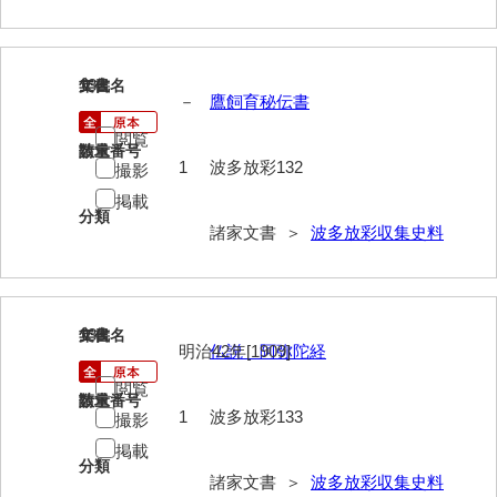
勝間田家文書
桂家文書（防府市）
132
文書名
年代
－
鷹飼育秘伝書
桂家文書（宇部市1）
閲覧
請求番号
数量
桂家文書（宇部市2）
1
波多放彩132
撮影
掲載
桂家文書（下関市長府）
分類
諸家文書 ＞
波多放彩収集史料
桂家文書（大阪市）
門井家文書
金津家文書
133
文書名
年代
明治42年[1909]
仏説 阿弥陀経
金谷家文書
閲覧
請求番号
数量
金子家文書
1
波多放彩133
撮影
掲載
兼重家文書
分類
諸家文書 ＞
波多放彩収集史料