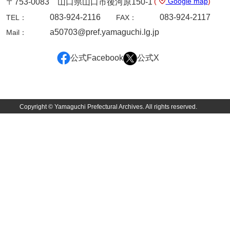
(
Google map
)
〒753-0083 山口県山口市後河原150-1
083-924-2116
083-924-2117
TEL：
FAX：
内海家文書
a50703@pref.yamaguchi.lg.jp
Mail：
宇野家文書
公式Facebook
公式X
馬屋原家文書
梅村明文書
浦家文書
Copyright © Yamaguchi Prefectural Archives. All rights reserved.
江浪家文書
惠本家文書
恵良宏収集文書
相木家文書
大田家文書
大谷家文書