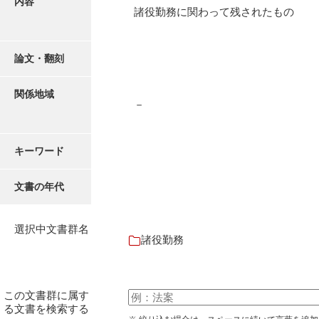
内容
有光家文書
諸役勤務に関わって残されたもの
阿武家文書（山口市）
阿武家文書（美祢市）
論文・翻刻
阿武家文書(美祢市２)
関係地域
－
阿武孝太郎文書
飯田家文書
キーワード
飯田家文書（福岡県）
文書の年代
池田家文書
池田邦夫所蔵文書
選択中文書群名
諸役勤務
石井丈若撮影写真
石川家文書
この文書群に属す
石川卓美文庫
る文書を検索する