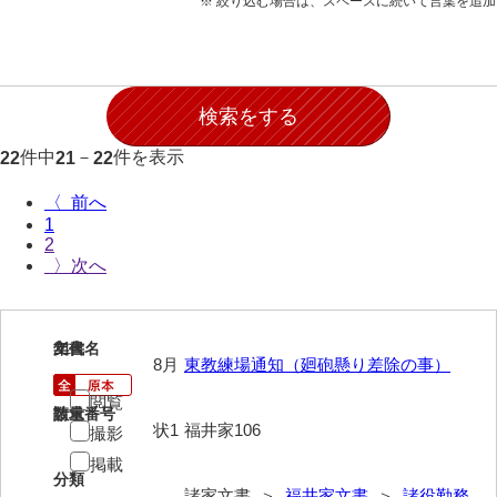
※ 絞り込む場合は、スペースに続いて言葉を追
石田家文書（徳山市）
石田家文書（山口市）
和泉家文書
市川家文書
件中
－
件を表示
22
21
22
市川家文書(千葉県)
〈
1
市原家文書
2
〉
厳島神社祭礼堅田中組水上会講文書
厳島神社念仏踊堅田下組流田会講文書
21
文書名
年代
出羽家文書
8月
東教練場通知（廻砲懸り差除の事）
一宝家文書
閲覧
請求番号
数量
状1
福井家106
撮影
伊藤家文書（須佐町）
掲載
伊藤家文書（山口市）
分類
諸家文書 ＞
福井家文書
＞
諸役勤務