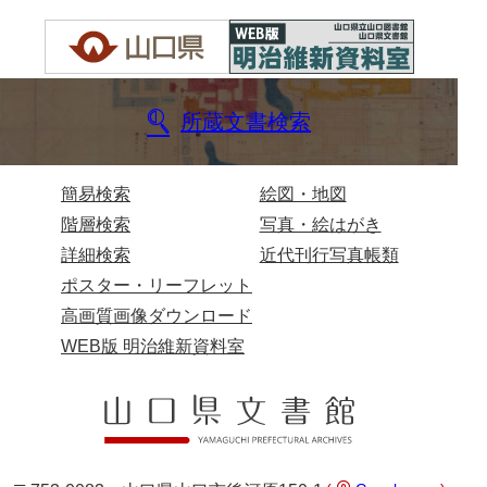
岩崎家文書（秋芳町）
岩崎家文書（鹿野町）
岩見博幸収集史料
所蔵文書検索
上田家文書（防府市）
簡易検索
絵図・地図
上田家文書（横浜市）
階層検索
写真・絵はがき
上野竹逸文書
詳細検索
近代刊行写真帳類
上松氏収集文書
ポスター・リーフレット
高画質画像ダウンロード
氏本家文書
WEB版 明治維新資料室
宇多田家文書
内田家文書（豊中市）
内田家文書（防府市）
内田伸採拓史料