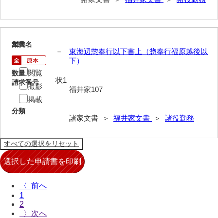
伊藤家文書（宇部市）
井上一親文書
22
文書名
年代
井上家文書（宇部市）
－
東海辺惣奉行以下書上（惣奉行福原越後以
下）
井上家文書（大和町）
閲覧
数量
状1
請求番号
井上家文書（防府市）
撮影
福井家107
掲載
井上家文書（徳山市）
分類
諸家文書 ＞
福井家文書
＞
諸役勤務
井上勉家文書（大和町）
井下家文書（埼玉県）
井原家文書
今井家文書
〈
1
今川家文書
2
〉
入江九一文書