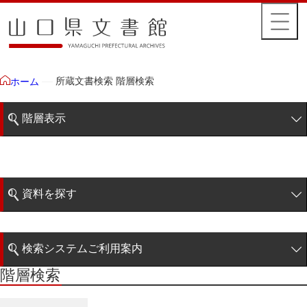
所蔵文書検索 階層検索
ホーム
階層表示
山口県文書館所蔵文書
藩政文書
資料を探す
特定歴史公文書
簡易検索
行政資料
検索システムご利用案内
諸家文書
階層検索
階層検索
検索システムの利用について
青木家文書
詳細検索
赤間家文書