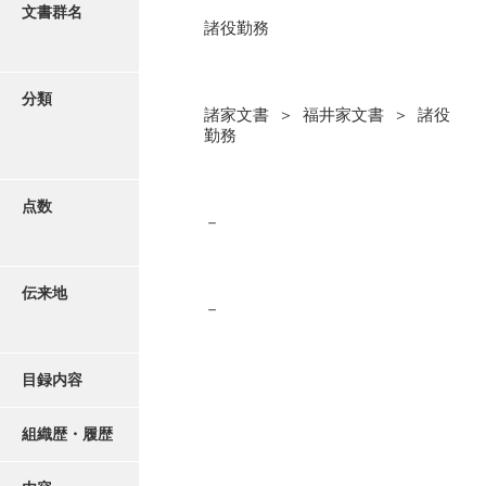
更新履歴
文書群名
諸役勤務
阿川家文書
絵図・地図
阿川毛利家文書
分類
諸家文書 ＞ 福井家文書 ＞ 諸役
朝倉家文書
写真・絵はがき
勤務
厚母家文書
近代刊行写真帳類
阿野家文書
点数
－
安部家文書
ポスター・リーフレット
雨村家文書
伝来地
－
高画質画像ダウンロード
荒瀬家文書
荒瀬家文書（防府市）
目録内容
有福家文書
組織歴・履歴
有馬家文書