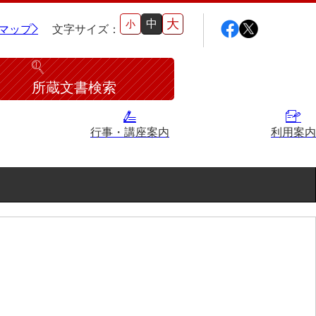
大
中
小
マップ
文字サイズ：
所蔵文書検索
行事・講座案内
利用案内