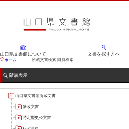
山口県文書館について
文書を探す方へ
所蔵文書検索 階層検索
ホーム
階層表示
山口県文書館所蔵文書
藩政文書
特定歴史公文書
行政資料