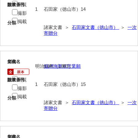
金子家文書
閲覧
請求番号
数量
1
石田家（徳山市）14
兼重家文書
撮影
掲載
分類
兼田家文書
諸家文書 ＞
石田家文書（徳山市）
＞
一次
寄贈分
上村家文書
上矢田井手文書
嘉村家文書
15
文書名
年代
明治16年［1883］
鯔網漁新規営業願
亀田家文書
閲覧
請求番号
数量
賀屋家文書
1
石田家（徳山市）15
撮影
河北家文書
掲載
分類
諸家文書 ＞
石田家文書（徳山市）
＞
一次
河崎家文書
寄贈分
河崎家文書（旧神代村）
河田家文書
16
文書名
年代