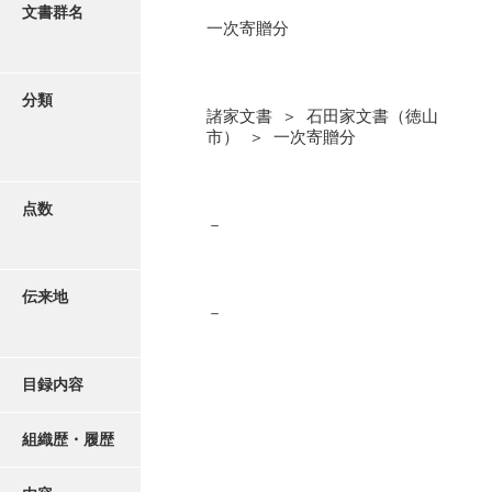
更新履歴
文書群名
一次寄贈分
阿川家文書
絵図・地図
阿川毛利家文書
分類
諸家文書 ＞ 石田家文書（徳山
朝倉家文書
写真・絵はがき
市） ＞ 一次寄贈分
厚母家文書
近代刊行写真帳類
阿野家文書
点数
－
安部家文書
ポスター・リーフレット
雨村家文書
伝来地
－
高画質画像ダウンロード
荒瀬家文書
荒瀬家文書（防府市）
目録内容
有福家文書
組織歴・履歴
有馬家文書