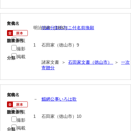
岡藤家文書
岡本家文書（島根県）
9
文書名
年代
岡本家文書（周防大島町）
明治15年［1882］
地處分割分与ニ付名前換願
小川家文書
閲覧
請求番号
数量
1
石田家（徳山市）9
撮影
小川五郎収集史料
掲載
分類
尾崎家文書
諸家文書 ＞
石田家文書（徳山市）
＞
一次
寄贈分
尾崎家文書（防府市）
小沢家文書（阿東町）
小沢太郎文書
10
文書名
年代
－
鯔網公事いろは歌
小田家文書（山口市吉敷）
閲覧
請求番号
数量
小田家文書（柳井市金屋）
1
石田家（徳山市）10
撮影
小田家文書（柳井市和田）
掲載
分類