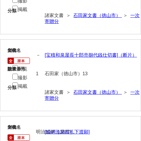
撮影
掲載
片山家文書（美和町）
分類
諸家文書 ＞
石田家文書（徳山市）
＞
一次
寄贈分
月輪寺文書
勝間田家文書
桂家文書（防府市）
13
文書名
年代
－
[宝積和泉屋長十郎売捌代銭仕切書]（断片）
桂家文書（宇部市1）
閲覧
請求番号
数量
桂家文書（宇部市2）
1
石田家（徳山市）13
撮影
桂家文書（下関市長府）
掲載
分類
諸家文書 ＞
石田家文書（徳山市）
＞
一次
桂家文書（大阪市）
寄贈分
門井家文書
金津家文書
14
文書名
年代
金谷家文書
明治10年［1877］
[鯔網漁業鑑札下渡願]