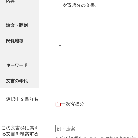
内容
有光家文書
一次寄贈分の文書。
阿武家文書（山口市）
阿武家文書（美祢市）
論文・翻刻
阿武家文書(美祢市２)
関係地域
－
阿武孝太郎文書
飯田家文書
キーワード
飯田家文書（福岡県）
文書の年代
池田家文書
池田邦夫所蔵文書
選択中文書群名
一次寄贈分
石井丈若撮影写真
石川家文書
この文書群に属す
石川卓美文庫
る文書を検索する