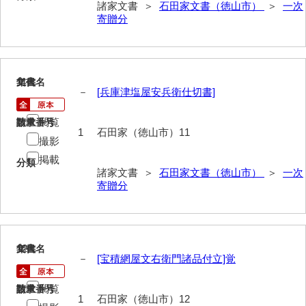
諸家文書 ＞
石田家文書（徳山市）
＞
一次
小田家文書（山口市下小鯖）
寄贈分
小野家文書
影山家文書
11
文書名
年代
－
[兵庫津塩屋安兵衛仕切書]
鹿島家文書
梶山家文書
閲覧
請求番号
数量
1
石田家（徳山市）11
撮影
鍛冶利吉文書
掲載
分類
片岡トミ子自作農地木札
諸家文書 ＞
石田家文書（徳山市）
＞
一次
寄贈分
堅田家文書（一般郷土伝来）
堅田家文書（山口市）
12
文書名
年代
堅田家文書（山口市２）
－
[宝積網屋文右衛門諸品付立]覚
片山家文書（阿東町）
閲覧
請求番号
数量
1
石田家（徳山市）12
片山家文書（下関市豊浦）