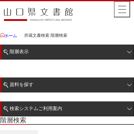
所蔵文書検索 階層検索
ホーム
階層表示
山口県文書館所蔵文書
藩政文書
資料を探す
特定歴史公文書
簡易検索
行政資料
検索システムご利用案内
諸家文書
階層検索
階層検索
検索システムの利用について
青木家文書
詳細検索
赤間家文書