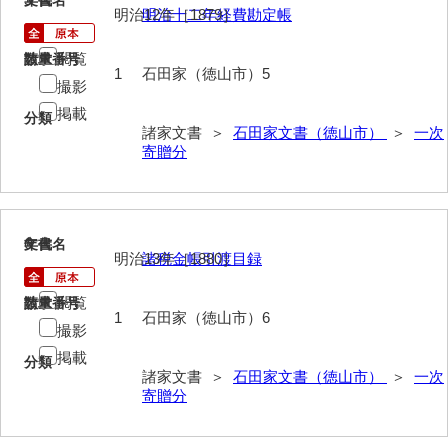
文書名
年代
明治12年［1879］
明治十二年経費勘定帳
内田家文書（防府市）
閲覧
請求番号
数量
1
石田家（徳山市）5
内田伸採拓史料
撮影
掲載
内海家文書
分類
諸家文書 ＞
石田家文書（徳山市）
＞
一次
寄贈分
宇野家文書
馬屋原家文書
梅村明文書
6
文書名
年代
明治13年［1880］
諸税金帳引渡目録
浦家文書
閲覧
請求番号
数量
江浪家文書
1
石田家（徳山市）6
撮影
惠本家文書
掲載
分類
諸家文書 ＞
石田家文書（徳山市）
＞
一次
恵良宏収集文書
寄贈分
相木家文書