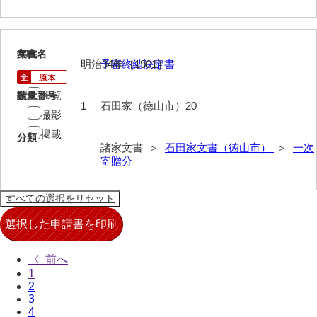
倉橋家文書
栗林家文書
20
文書名
年代
明治34年［1901］
予審終結決定書
来栖家文書
閲覧
請求番号
数量
桑木正道収集史料
1
石田家（徳山市）20
撮影
桑原舳一収集史料
掲載
分類
諸家文書 ＞
石田家文書（徳山市）
＞
一次
原始院文書
寄贈分
劔持家文書
小泉家文書
高家文書
〈
甲谷家文書
1
2
河内山家文書
3
4
河野家文書（山口市）