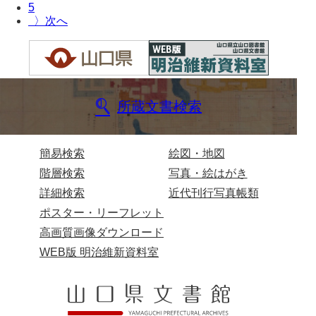
5
〉
河野家文書（藤沢市）
香原家文書
兄部家文書
興隆寺文書
所蔵文書検索
小嶋家文書
簡易検索
絵図・地図
御所河内大堤水子中文書
階層検索
写真・絵はがき
小山家文書
詳細検索
近代刊行写真帳類
近藤清石文庫
ポスター・リーフレット
高画質画像ダウンロード
雑賀家文書
WEB版 明治維新資料室
斉藤家文書（山口市）
斉藤家文書（徳地町）