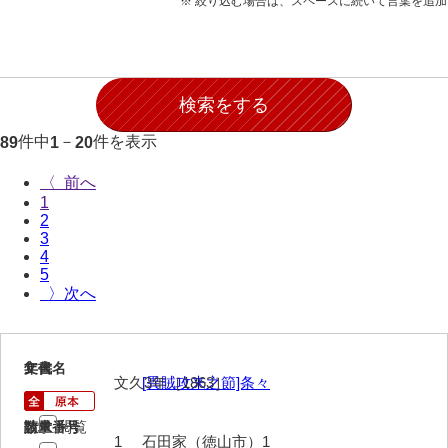
※ 絞り込む場合は、スペースに続いて言葉を追
石田家文書（徳山市）
一次寄贈分
二次寄贈分
石田家文書（山口市）
件中
－
件を表示
89
1
20
和泉家文書
〈
1
市川家文書
2
3
市川家文書(千葉県)
4
5
市原家文書
〉
厳島神社祭礼堅田中組水上会講文書
厳島神社念仏踊堅田下組流田会講文書
1
文書名
年代
文久3年［1863］
[異賊攻来之節]条々
出羽家文書
閲覧
請求番号
数量
一宝家文書
1
石田家（徳山市）1