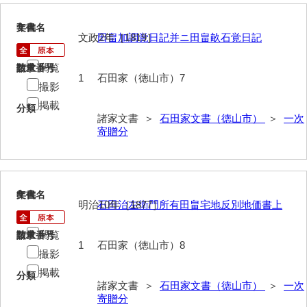
大田家文書
7
文書名
年代
大谷家文書
文政2年［1819］
田畠加調覚日記并ニ田畠畝石覚日記
大中家文書
閲覧
請求番号
数量
1
石田家（徳山市）7
大中家文書（神奈川県）
撮影
掲載
分類
大野毛利家文書
諸家文書 ＞
石田家文書（徳山市）
＞
一次
寄贈分
大村益次郎文書
大本氏収集文書
岡家文書（福栄村）
8
文書名
年代
明治10年［1877］
石田治左衛門所有田畠宅地反別地価書上
岡家文書（周南市）
閲覧
請求番号
数量
岡田家文書（徳地町）
1
石田家（徳山市）8
撮影
岡田家文書（萩市）
掲載
分類
諸家文書 ＞
石田家文書（徳山市）
＞
一次
岡田学収集史料
寄贈分