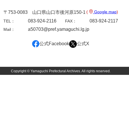
佐伯隆収集史料
(
Google map
)
坂田軍一文書
〒753-0083 山口県山口市後河原150-1
083-924-2116
083-924-2117
TEL：
FAX：
坂本自治会文書
a50703@pref.yamaguchi.lg.jp
Mail：
佐川家文書（平生町佐合島）
公式Facebook
公式X
佐川家文書（大島町）
桜井家文書
桜井家文書（宇部市）
Copyright © Yamaguchi Prefectural Archives. All rights reserved.
櫻井家文書（山口市）
佐倉谷家文書
佐々木家文書（美祢市）
佐々木家文書（山口市）
佐々木家文書