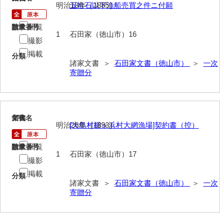
河野家文書（美祢市）
明治18年［1885］
五拾石以下漁船売買之件ニ付願
河野英男収集資料
閲覧
請求番号
数量
1
石田家（徳山市）16
撮影
神田一・二宮関係文書
掲載
分類
神本正律文書
諸家文書 ＞
石田家文書（徳山市）
＞
一次
寄贈分
岸浩文庫
岸村家文書
木津屋家文書
17
文書名
年代
明治26年［1893］
[大島村櫛ヶ浜村大網漁場]契約書（控）
木梨家文書
閲覧
請求番号
数量
1
石田家（徳山市）17
木原家文書
撮影
木部家文書
掲載
分類
諸家文書 ＞
石田家文書（徳山市）
＞
一次
木村家文書
寄贈分
木村家文書（山口市）