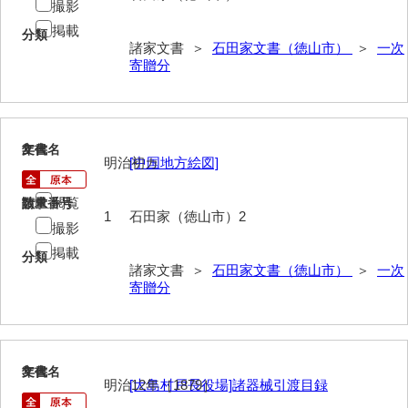
撮影
伊藤家文書（須佐町）
掲載
分類
諸家文書 ＞
石田家文書（徳山市）
＞
一次
伊藤家文書（山口市）
寄贈分
伊藤家文書（宇部市）
井上一親文書
2
文書名
年代
井上家文書（宇部市）
明治初カ
[中国地方絵図]
井上家文書（大和町）
閲覧
請求番号
数量
1
石田家（徳山市）2
撮影
井上家文書（防府市）
掲載
分類
井上家文書（徳山市）
諸家文書 ＞
石田家文書（徳山市）
＞
一次
寄贈分
井上勉家文書（大和町）
井下家文書（埼玉県）
井原家文書
3
文書名
年代
明治12年［1879］
[大島村戸長役場]諸器械引渡目録
今井家文書