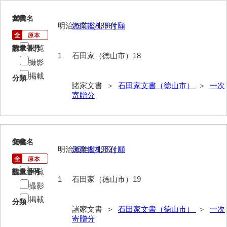
木村一人文書
18
文書名
年代
明治29年［1896］
漁業鑑札下付願
清川家文書
閲覧
清末毛利家文書
請求番号
数量
1
石田家（徳山市）18
撮影
口羽家文書
掲載
分類
諸家文書 ＞
石田家文書（徳山市）
＞
一次
国司家文書
寄贈分
国光家文書
国守家文書
19
文書名
年代
国行家文書
明治35年［1902］
漁業鑑札下付願
熊谷家文書
閲覧
請求番号
数量
1
石田家（徳山市）19
熊谷家文書（山口市）
撮影
掲載
熊野家文書（防府市）
分類
諸家文書 ＞
石田家文書（徳山市）
＞
一次
寄贈分
蔵田家文書