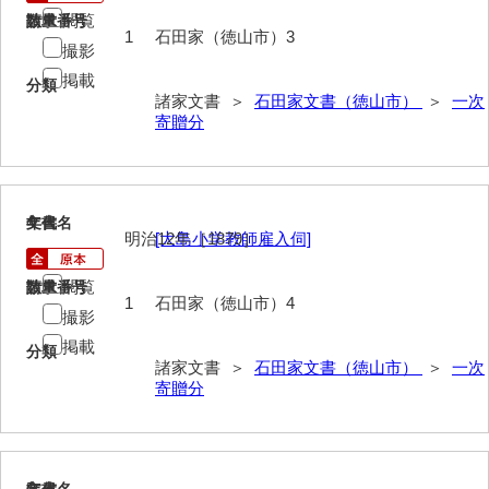
閲覧
請求番号
数量
今川家文書
1
石田家（徳山市）3
撮影
入江九一文書
掲載
分類
諸家文書 ＞
石田家文書（徳山市）
＞
一次
岩崎家文書（秋芳町）
寄贈分
岩崎家文書（鹿野町）
岩見博幸収集史料
4
文書名
年代
明治12年［1879］
[大島小学教師雇入伺]
上田家文書（防府市）
上田家文書（横浜市）
閲覧
請求番号
数量
1
石田家（徳山市）4
撮影
上野竹逸文書
掲載
分類
上松氏収集文書
諸家文書 ＞
石田家文書（徳山市）
＞
一次
寄贈分
氏本家文書
宇多田家文書
5
内田家文書（豊中市）